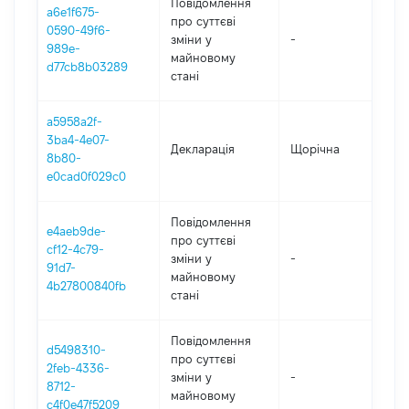
Повідомлення
a6e1f675-
про суттєві
0590-49f6-
зміни y
-
20
989e-
майновому
d77cb8b03289
стані
a5958a2f-
3ba4-4e07-
Декларація
Щорічна
20
8b80-
e0cad0f029c0
Повідомлення
e4aeb9de-
про суттєві
cf12-4c79-
зміни y
-
20
91d7-
майновому
4b27800840fb
стані
Повідомлення
d5498310-
про суттєві
2feb-4336-
зміни y
-
20
8712-
майновому
c4f0e47f5209