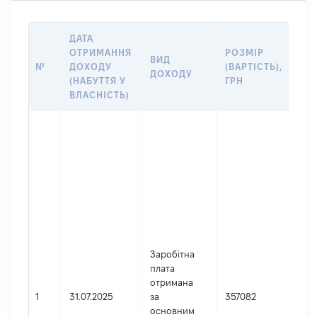
ДАТА
ІН
ОТРИМАННЯ
РОЗМІР
ВИД
ПР
№
ДОХОДУ
(ВАРТІСТЬ),
ДОХОДУ
(Д
(НАБУТТЯ У
ГРН
ДО
ВЛАСНІСТЬ)
Дже
Юр
осо
зар
в У
Най
АПА
ВИ
ОР
Заробітна
КИЇ
плата
МІС
отримана
(КИ
1
31.07.2025
за
357082
МІС
основним
ДЕ