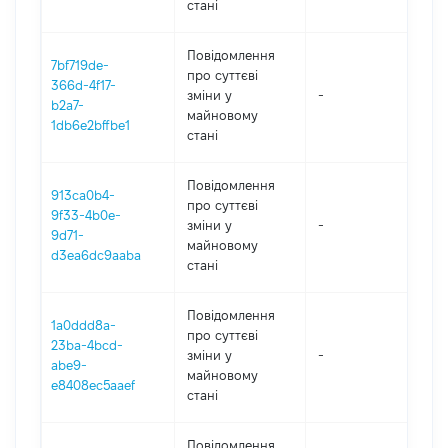
стані
Повідомлення
7bf719de-
про суттєві
366d-4f17-
зміни y
-
20
b2a7-
майновому
1db6e2bffbe1
стані
Повідомлення
913ca0b4-
про суттєві
9f33-4b0e-
зміни y
-
20
9d71-
майновому
d3ea6dc9aaba
стані
Повідомлення
1a0ddd8a-
про суттєві
23ba-4bcd-
зміни y
-
20
abe9-
майновому
e8408ec5aaef
стані
Повідомлення