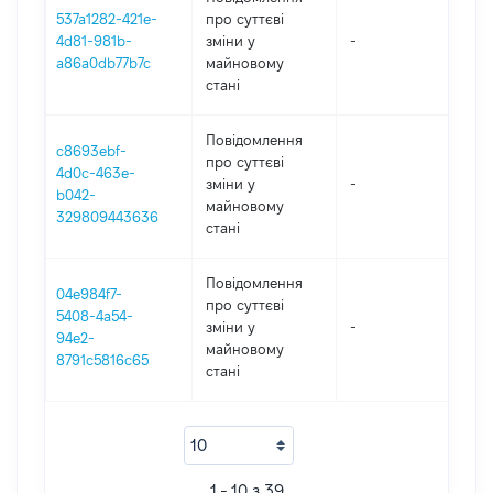
537a1282-421e-
про суттєві
4d81-981b-
зміни y
-
20
a86a0db77b7c
майновому
стані
Повідомлення
c8693ebf-
про суттєві
4d0c-463e-
зміни y
-
20
b042-
майновому
329809443636
стані
Повідомлення
04e984f7-
про суттєві
5408-4a54-
зміни y
-
20
94e2-
майновому
8791c5816c65
стані
1 - 10 з 39