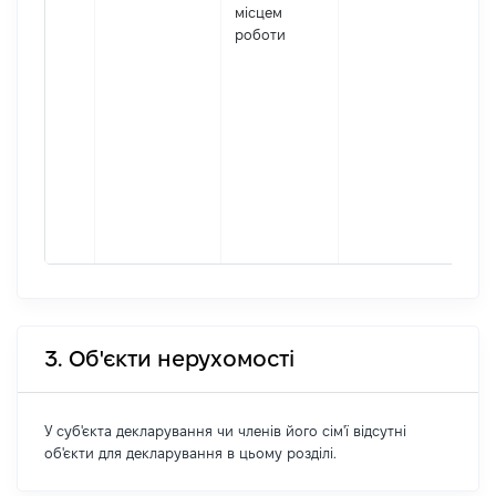
місцем
АДМ
роботи
Код
де
реє
юр
осі
осі
під
гро
фор
378
3. Об'єкти нерухомості
У суб'єкта декларування чи членів його сім'ї відсутні
об'єкти для декларування в цьому розділі.