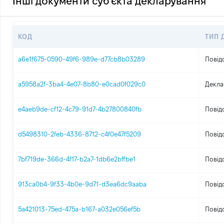
Інші документи суб'єкта декларування
КОД
ТИП 
a6e1f675-0590-49f6-989e-d77cb8b03289
Повід
a5958a2f-3ba4-4e07-8b80-e0cad0f029c0
Декла
e4aeb9de-cf12-4c79-91d7-4b27800840fb
Повід
d5498310-2feb-4336-8712-c4f0e47f5209
Повід
7bf719de-366d-4f17-b2a7-1db6e2bffbe1
Повід
913ca0b4-9f33-4b0e-9d71-d3ea6dc9aaba
Повід
5a421013-75ed-475a-b167-a032e056ef5b
Повід