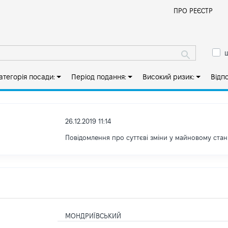
Й
ПРО РЕЄСТР
ш
атегорія посади:
Період подання:
Високий ризик:
Відп
26.12.2019 11:14
Повідомлення про суттєві зміни y майновому стан
МОНДРИЇВСЬКИЙ