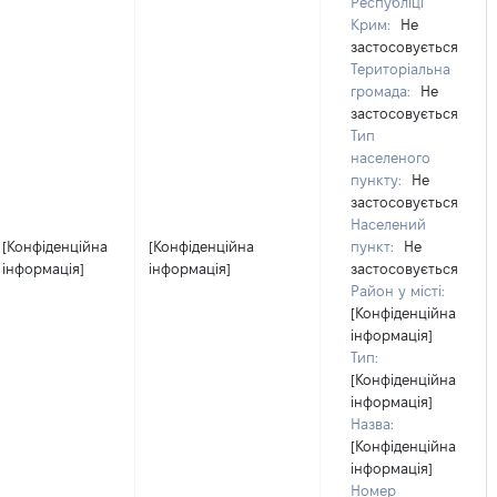
Республіці
Крим:
Не
застосовується
Територіальна
громада:
Не
застосовується
Тип
населеного
пункту:
Не
застосовується
Населений
[Конфіденційна
[Конфіденційна
пункт:
Не
інформація]
інформація]
застосовується
Район у місті:
[Конфіденційна
інформація]
Тип:
[Конфіденційна
інформація]
Назва:
[Конфіденційна
інформація]
Номер