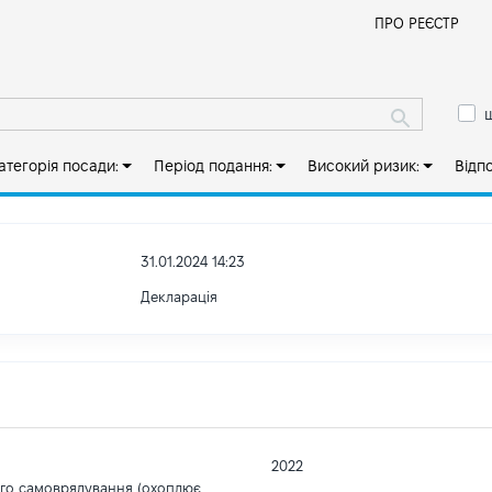
Й
ПРО РЕЄСТР
ш
атегорія посади:
Період подання:
Високий ризик:
Відп
31.01.2024 14:23
Декларація
2022
ого самоврядування (охоплює