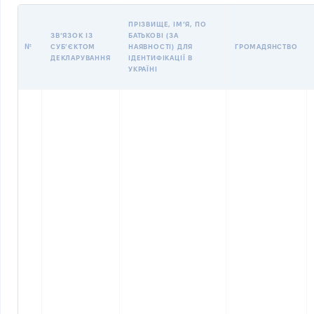
ПРІЗВИЩЕ, ІМʼЯ, ПО
ЗВʼЯЗОК ІЗ
БАТЬКОВІ (ЗА
№
СУБʼЄКТОМ
НАЯВНОСТІ) ДЛЯ
ГРОМАДЯНСТВО
ДЕКЛАРУВАННЯ
ІДЕНТИФІКАЦІЇ В
УКРАЇНІ