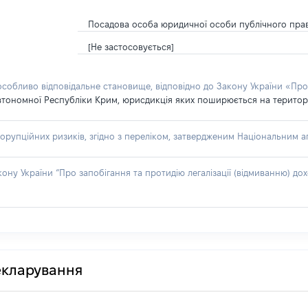
Посадова особа юридичної особи публічного пра
[Не застосовується]
 особливо відповідальне становище, відповідно до Закону України «Про
втономної Республіки Крим, юрисдикція яких поширюється на територію
орупційних ризиків, згідно з переліком, затвердженим Національним аг
акону України “Про запобігання та протидію легалізації (відмиванню) 
декларування