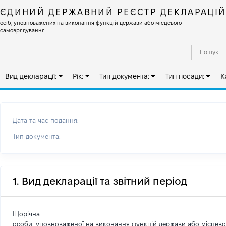
ЄДИНИЙ ДЕРЖАВНИЙ РЕЄСТР ДЕКЛАРАЦІ
осіб, уповноважених на виконання функцій держави або місцевого
самоврядування
Вид декларації:
Рік:
Тип документа:
Тип посади:
К
Дата та час подання:
Тип документа:
1. Вид декларації та звітний період
Щорічна
особи, уповноваженої на виконання функцій держави або місцев