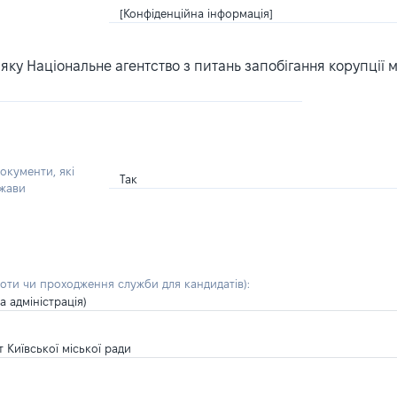
[Конфіденційна інформація]
ку Національне агентство з питань запобігання корупції 
окументи, які
Так
ржави
боти чи проходження служби для кандидатів)
:
а адміністрація)
т Київської міської ради