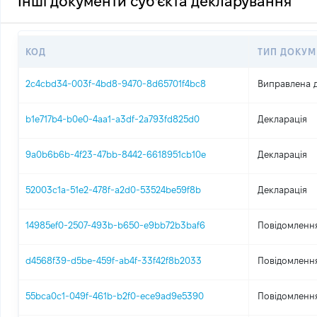
Інші документи суб'єкта декларування
КОД
ТИП ДОКУМ
2c4cbd34-003f-4bd8-9470-8d65701f4bc8
Виправлена д
b1e717b4-b0e0-4aa1-a3df-2a793fd825d0
Декларація
9a0b6b6b-4f23-47bb-8442-6618951cb10e
Декларація
52003c1a-51e2-478f-a2d0-53524be59f8b
Декларація
14985ef0-2507-493b-b650-e9bb72b3baf6
Повідомлення
d4568f39-d5be-459f-ab4f-33f42f8b2033
Повідомлення
55bca0c1-049f-461b-b2f0-ece9ad9e5390
Повідомлення