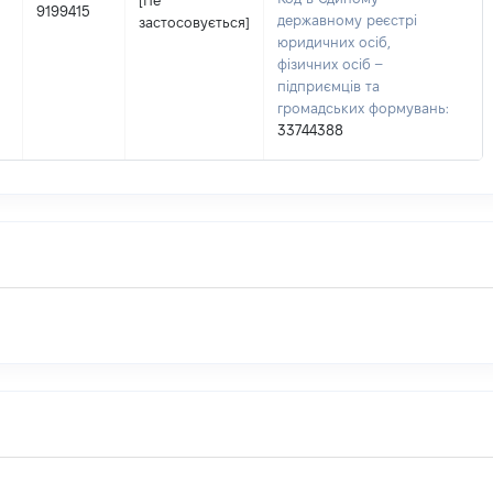
[Не
9199415
державному реєстрі
застосовується]
юридичних осіб,
фізичних осіб –
підприємців та
громадських формувань:
33744388