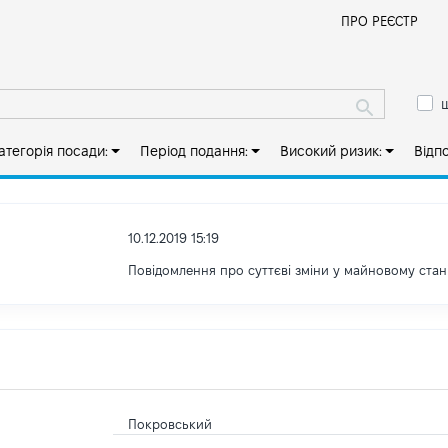
Й
ПРО РЕЄСТР
ш
атегорія посади:
Період подання:
Високий ризик:
Відп
10.12.2019 15:19
Повідомлення про суттєві зміни y майновому стан
Покровський