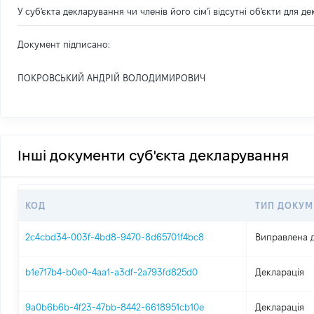
У суб'єкта декларування чи членів його сім'ї відсутні об'єкти для д
Документ підписано:
ПОКРОВСЬКИЙ АНДРІЙ ВОЛОДИМИРОВИЧ
Інші документи суб'єкта декларування
КОД
ТИП ДОКУМ
2c4cbd34-003f-4bd8-9470-8d65701f4bc8
Виправлена д
b1e717b4-b0e0-4aa1-a3df-2a793fd825d0
Декларація
9a0b6b6b-4f23-47bb-8442-6618951cb10e
Декларація