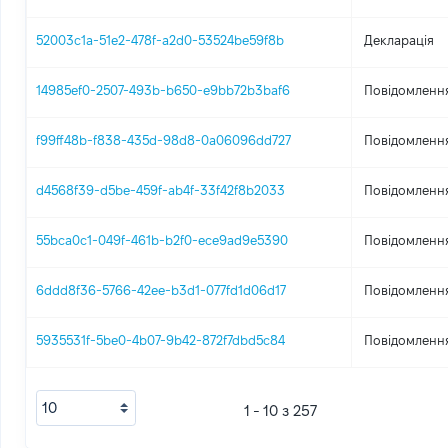
52003c1a-51e2-478f-a2d0-53524be59f8b
Декларація
14985ef0-2507-493b-b650-e9bb72b3baf6
Повідомлення
f99ff48b-f838-435d-98d8-0a06096dd727
Повідомлення
d4568f39-d5be-459f-ab4f-33f42f8b2033
Повідомлення
55bca0c1-049f-461b-b2f0-ece9ad9e5390
Повідомлення
6ddd8f36-5766-42ee-b3d1-077fd1d06d17
Повідомлення
5935531f-5be0-4b07-9b42-872f7dbd5c84
Повідомлення
1 - 10 з 257