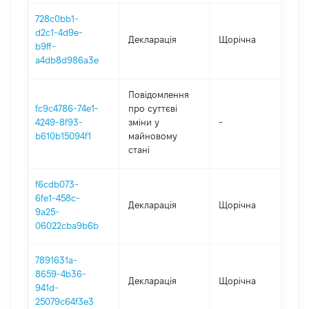
728c0bb1-
d2c1-4d9e-
Декларація
Щорічна
202
b9ff-
a4db8d986a3e
Повідомлення
fc9c4786-74e1-
про суттєві
4249-8f93-
зміни y
-
202
b610b15094f1
майновому
стані
f6cdb073-
6fe1-458c-
Декларація
Щорічна
20
9a25-
06022cba9b6b
7891631a-
8659-4b36-
Декларація
Щорічна
202
941d-
25079c64f3e3