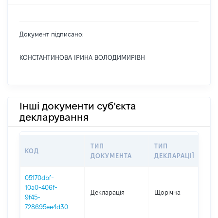
Документ підписано:
КОНСТАНТИНОВА ІРИНА ВОЛОДИМИРІВН
Інші документи суб'єкта
декларування
ТИП
ТИП
КОД
ПЕ
ДОКУМЕНТА
ДЕКЛАРАЦІЇ
05170dbf-
10a0-406f-
Декларація
Щорічна
202
9f45-
728695ee4d30