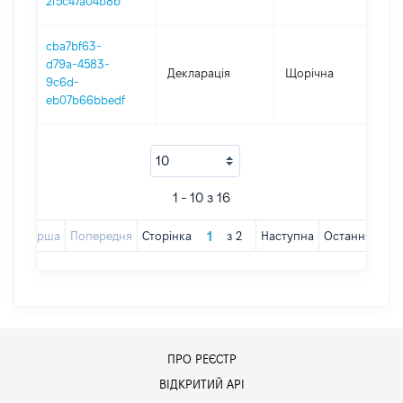
2f5c47a04b8b
cba7bf63-
d79a-4583-
Декларація
Щорічна
201
9c6d-
eb07b66bbedf
1 - 10 з 16
Перша
Попередня
Сторінка
з
2
Наступна
Остання
ПРО РЕЄСТР
ВІДКРИТИЙ АРІ