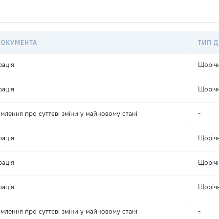
ДОКУМЕНТА
ТИП Д
рація
Щоріч
рація
Щоріч
млення про суттєві зміни y майновому стані
-
рація
Щоріч
рація
Щоріч
рація
Щоріч
млення про суттєві зміни y майновому стані
-