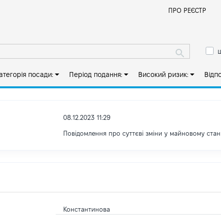
Й
ПРО РЕЄСТР
ш
атегорія посади:
Період подання:
Високий ризик:
Відп
08.12.2023 11:29
Повідомлення про суттєві зміни у майновому стан
Константинова