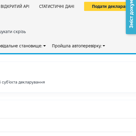
Зміст документа
Подати декларацію
ВІДКРИТИЙ АРІ
СТАТИСТИЧНІ ДАНІ
укати скрізь
овідальне становище:
Пройшла автоперевірку:
і субʼєкта декларування