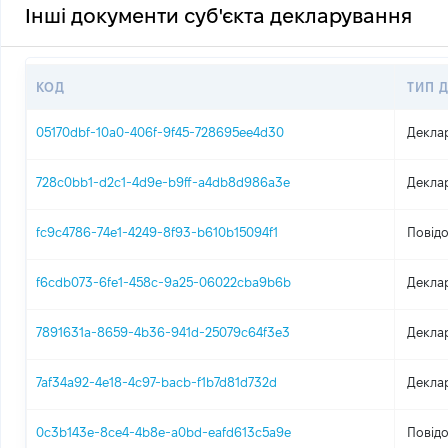
Інші документи суб'єкта декларування
КОД
ТИП 
05170dbf-10a0-406f-9f45-728695ee4d30
Декла
728c0bb1-d2c1-4d9e-b9ff-a4db8d986a3e
Декла
fc9c4786-74e1-4249-8f93-b610b15094f1
Повідо
f6cdb073-6fe1-458c-9a25-06022cba9b6b
Декла
7891631a-8659-4b36-941d-25079c64f3e3
Декла
7af34a92-4e18-4c97-bacb-f1b7d81d732d
Декла
0c3b143e-8ce4-4b8e-a0bd-eafd613c5a9e
Повідо