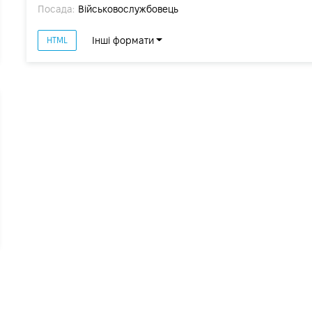
Посада:
Військовослужбовець
Інші формати
HTML