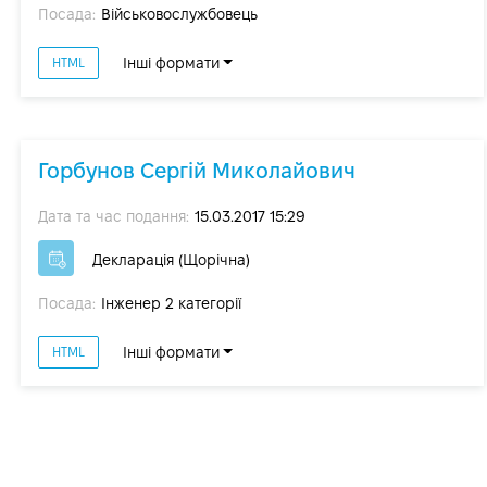
Посада:
Військовослужбовець
Інші формати
HTML
Горбунов Сергій Миколайович
Дата та час подання:
15.03.2017 15:29
Декларація (Щорічна)
Посада:
Інженер 2 категорії
Інші формати
HTML