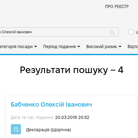
Й
ПРО РЕЄСТР
ш
атегорія посади:
Період подання:
Високий ризик:
Відп
Результати пошуку – 4
Бабченко Олексій Іванович
Дата та час подання:
20.03.2019 20:52
Декларація (Щорічна)