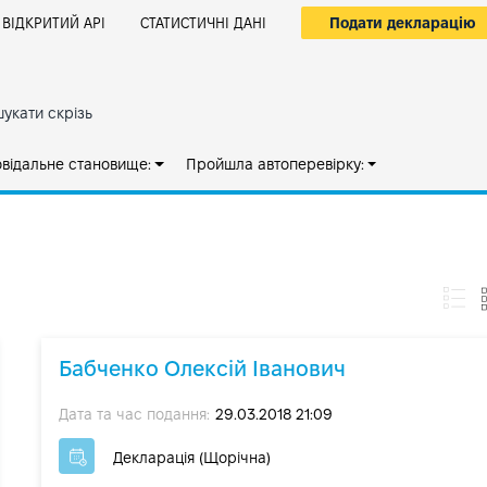
Подати декларацію
ВІДКРИТИЙ АРІ
СТАТИСТИЧНІ ДАНІ
укати скрізь
овідальне становище:
Пройшла автоперевірку:
Бабченко Олексій Іванович
Дата та час подання:
29.03.2018 21:09
Декларація (Щорічна)