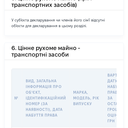
транспортних засобів)
У суб'єкта декларування чи членів його сім'ї відсутні
об'єкти для декларування в цьому розділі.
6. Цінне рухоме майно -
транспортні засоби
ВАРТІСТЬ
ВИД, ЗАГАЛЬНА
ДАТУ
ІНФОРМАЦІЯ ПРО
НАБУТТЯ
ОБʼЄКТ,
МАРКА,
ПРАВА АБ
№
ІДЕНТИФІКАЦІЙНИЙ
МОДЕЛЬ, РІК
ЗА
НОМЕР (ЗА
ВИПУСКУ
ОСТАННЬ
НАЯВНОСТІ), ДАТА
ГРОШОВ
НАБУТТЯ ПРАВА
ОЦІНКОЮ
ГРН