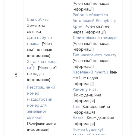
[Член сімʼї не надав
інформації]
Район в області та
Вид об'єкта:
Автономній Республіці
Земельна
Крим:
[Член сімʼї не
ділянка
надав інформації]
Дата набуття
Територіальна громада:
права:
[Член
[Член сімʼї не надав
інформації]
сім'ї не надав
Тип населеного пункту:
інформацію]
[Член сімʼї не надав
Загальна площа
2
інформації]
(м
):
[Член сім'ї
[Член
Населений пункт:
[Член
не надав
не н
5
сімʼї не надав
інформацію]
інфо
інформації]
Реєстраційний
Район у місті:
номер
[Конфіденційна
(кадастровий
інформація]
номер для
Тип:
[Конфіденційна
земельної
інформація]
ділянки):
Назва:
[Конфіденційна
[Конфіденційна
інформація]
інформація]
Номер будинку/