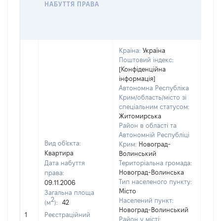
НАБУТТЯ ПРАВА
ГР
ОЦІ
ГРН
Країна:
Україна
Поштовий індекс:
[Конфіденційна
інформація]
Автономна Республіка
Крим/область/місто зі
спеціальним статусом:
Житомирська
Район в області та
Автономній Республіці
Вид об'єкта:
Крим:
Новоград-
Квартира
Волинський
Дата набуття
Територіальна громада:
Новоград-Волинська
права:
2129
Тип населеного пункту:
09.11.2006
Тип
Місто
Загальна площа
варт
2
Населений пункт:
(м
):
42
обʼє
Новоград-Волинський
1
Реєстраційний
варт
Район у місті: