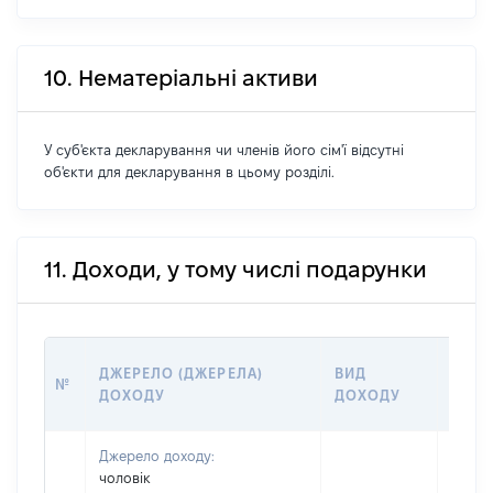
10. Нематеріальні активи
У суб'єкта декларування чи членів його сім'ї відсутні
об'єкти для декларування в цьому розділі.
11. Доходи, у тому числі подарунки
РОЗМ
ДЖЕРЕЛО (ДЖЕРЕЛА)
ВИД
№
(ВАРТ
ДОХОДУ
ДОХОДУ
ГРН
Джерело доходу:
чоловік