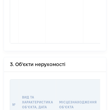
3. Об'єкти нерухомості
ВАР
ДАТ
НАБ
ВИД ТА
ПРА
ХАРАКТЕРИСТИКА
МІСЦЕЗНАХОДЖЕННЯ
№
ЗА
ОБʼЄКТА, ДАТА
ОБʼЄКТА
ОС