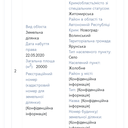
Крим/область/місто зі
спеціальним статусом:
Житомирська
Район в області та
Автономній Республіці
Вид об'єкта:
Крим:
Новоград-
Земельна
Волинський
ділянка
Територіальна громада:
Дата набуття
Ярунська
права:
834
Тип населеного пункту:
22.05.2020
Тип
Село
Загальна площа
варт
Населений пункт:
2
(м
):
20000
обʼє
Жолобне
2
варт
Район у місті:
Реєстраційний
дату
[Конфіденційна
номер
інформація]
набу
(кадастровий
Тип:
[Конфіденційна
пра
номер для
інформація]
земельної
Назва:
[Конфіденційна
ділянки):
інформація]
[Конфіденційна
Номер будинку/
інформація]
земельної ділянки:
[Конфіденційна
інформація]