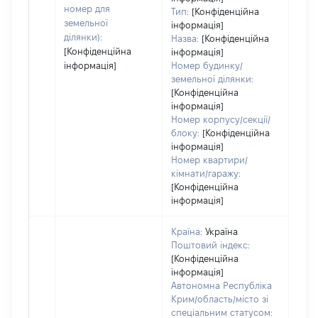
номер для
Тип:
[Конфіденційна
земельної
інформація]
ділянки):
Назва:
[Конфіденційна
[Конфіденційна
інформація]
інформація]
Номер будинку/
земельної ділянки:
[Конфіденційна
інформація]
Номер корпусу/секції/
блоку:
[Конфіденційна
інформація]
Номер квартири/
кімнати/гаражу:
[Конфіденційна
інформація]
Країна:
Україна
Поштовий індекс:
[Конфіденційна
інформація]
Автономна Республіка
Крим/область/місто зі
спеціальним статусом: