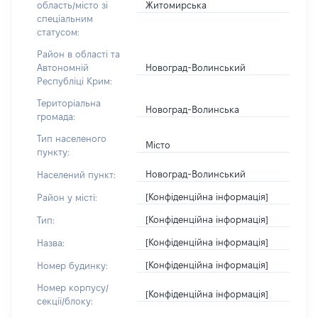
Житомирська
область/місто зі
спеціальним
статусом:
Район в області та
Новоград-Волинський
Автономній
Республіці Крим:
Територіальна
Новоград-Волинська
громада:
Тип населеного
Місто
пункту:
Новоград-Волинський
Населений пункт:
[Конфіденційна інформація]
Район у місті:
[Конфіденційна інформація]
Тип:
[Конфіденційна інформація]
Назва:
[Конфіденційна інформація]
Номер будинку:
Номер корпусу/
[Конфіденційна інформація]
секції/блоку: