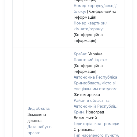
Номер корпусу/секції/
блоку:
[Конфіденційна
інформація]
Номер квартири/
кімнати/гаражу:
[Конфіденційна
інформація]
Країна:
Україна
Поштовий індекс:
[Конфіденційна
інформація]
Автономна Республіка
Крим/область/місто зі
спеціальним статусом:
Житомирська
Район в області та
Автономній Республіці
Вид об'єкта:
Крим:
Новоград-
Земельна
Волинський
ділянка
Територіальна громада:
Дата набуття
Стриївська
права:
696
Тип населеного пункту: