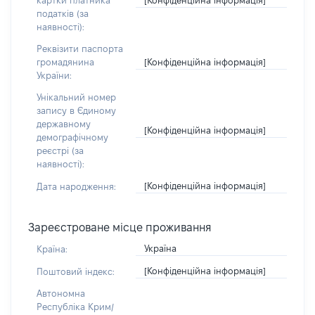
картки платника
податків (за
наявності):
Реквізити паспорта
[Конфіденційна інформація]
громадянина
України:
Унікальний номер
запису в Єдиному
державному
[Конфіденційна інформація]
демографічному
реєстрі (за
наявності):
[Конфіденційна інформація]
Дата народження:
Зареєстроване місце проживання
Україна
Країна:
[Конфіденційна інформація]
Поштовий індекс:
Автономна
Республіка Крим/