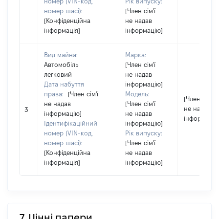
номер (VIN-код,
Рік випуску:
номер шасі):
[Член сім'ї
[Конфіденційна
не надав
інформація]
інформацію]
Вид майна:
Марка:
Автомобіль
[Член сім'ї
легковий
не надав
Дата набуття
інформацію]
права:
[Член сім'ї
Модель:
[Член сім'ї
не надав
[Член сім'ї
не надав
3
інформацію]
не надав
інформацію
Ідентифікаційний
інформацію]
номер (VIN-код,
Рік випуску:
номер шасі):
[Член сім'ї
[Конфіденційна
не надав
інформація]
інформацію]
7. Цінні папери