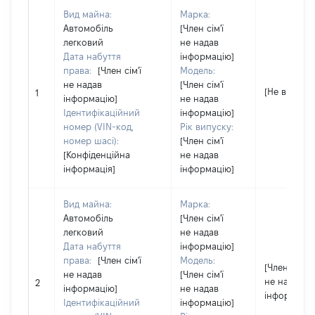
Вид майна:
Марка:
Автомобіль
[Член сім'ї
легковий
не надав
Дата набуття
інформацію]
права:
[Член сім'ї
Модель:
не надав
[Член сім'ї
[Не відомо]
1
інформацію]
не надав
Ідентифікаційний
інформацію]
номер (VIN-код,
Рік випуску:
номер шасі):
[Член сім'ї
[Конфіденційна
не надав
інформація]
інформацію]
Вид майна:
Марка:
Автомобіль
[Член сім'ї
легковий
не надав
Дата набуття
інформацію]
права:
[Член сім'ї
Модель:
[Член сім'ї
не надав
[Член сім'ї
не надав
2
інформацію]
не надав
інформацію
Ідентифікаційний
інформацію]