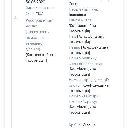
30.06.2020
Тип
Село
Загальна площа
варт
Населений пункт:
2
(м
):
1107
обʼє
Івашківка
3
варт
Район у місті:
Реєстраційний
дату
[Конфіденційна
номер
інформація]
набу
(кадастровий
Тип:
[Конфіденційна
пра
номер для
інформація]
земельної
Назва:
[Конфіденційна
ділянки):
інформація]
[Конфіденційна
Номер будинку/
інформація]
земельної ділянки:
[Конфіденційна
інформація]
Номер корпусу/секції/
блоку:
[Конфіденційна
інформація]
Номер квартири/
кімнати/гаражу:
[Конфіденційна
інформація]
Країна:
Україна