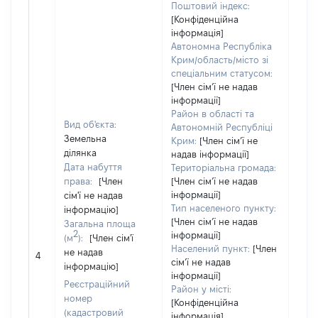
Поштовий індекс:
[Конфіденційна
інформація]
Автономна Республіка
Крим/область/місто зі
спеціальним статусом:
[Член сімʼї не надав
інформації]
Район в області та
Вид об'єкта:
Автономній Республіці
Земельна
Крим:
[Член сімʼї не
ділянка
надав інформації]
Дата набуття
Територіальна громада:
права:
[Член
[Член сімʼї не надав
інформації]
сім'ї не надав
Тип населеного пункту:
інформацію]
[Член сімʼї не надав
Загальна площа
2
інформації]
(м
):
[Член сім'ї
[Член
Населений пункт:
[Член
не надав
не н
4
сімʼї не надав
інформацію]
інфо
інформації]
Реєстраційний
Район у місті:
номер
[Конфіденційна
(кадастровий
інформація]