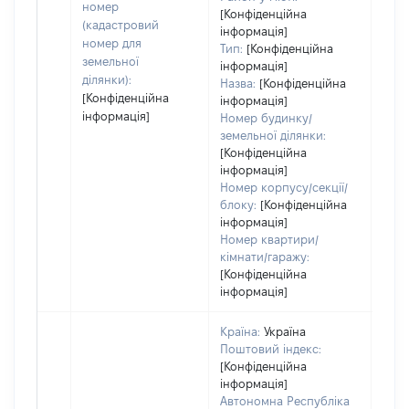
номер
дату
[Конфіденційна
(кадастровий
інформація]
набу
номер для
Тип:
[Конфіденційна
пра
земельної
інформація]
ділянки):
Назва:
[Конфіденційна
[Конфіденційна
інформація]
інформація]
Номер будинку/
земельної ділянки:
[Конфіденційна
інформація]
Номер корпусу/секції/
блоку:
[Конфіденційна
інформація]
Номер квартири/
кімнати/гаражу:
[Конфіденційна
інформація]
Країна:
Україна
Поштовий індекс:
[Конфіденційна
інформація]
Автономна Республіка