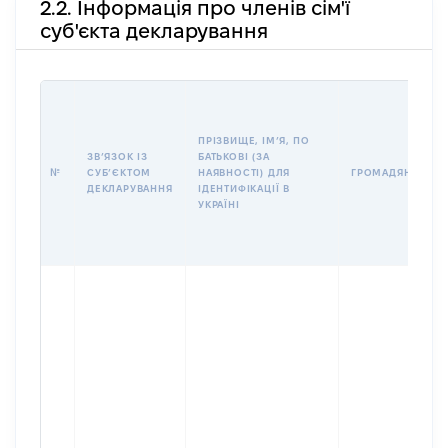
2.2. Інформація про членів сім'ї
суб'єкта декларування
ПРІЗВИЩЕ, ІМʼЯ, ПО
ЗВʼЯЗОК ІЗ
БАТЬКОВІ (ЗА
№
СУБʼЄКТОМ
НАЯВНОСТІ) ДЛЯ
ГРОМАДЯНСТВО
ДЕКЛАРУВАННЯ
ІДЕНТИФІКАЦІЇ В
УКРАЇНІ