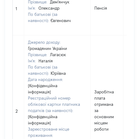
Прізвище:
Дем'янчук
[Член 
Ім'я:
Олександр
Пенсія
не на
1
По батькові (за
інфор
наявності):
Євгенович
Джерело доходу:
Громадянин України
Прізвище:
Лагасюк
Ім'я:
Наталія
По батькові (за
наявності):
Юріївна
Дата народження:
[Конфіденційна
інформація]
Заробітна
Реєстраційний номер
плата
облікової картки платника
отримана
податків (за наявності):
за
19241
2
[Конфіденційна
основним
інформація]
місцем
Зареєстроване місце
роботи
проживання: