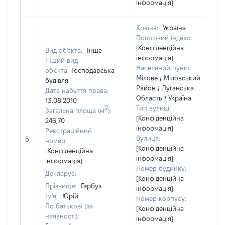
інформація]
Країна:
Україна
Поштовий індекс:
[Конфіденційна
Вид об'єкта:
Інше
інформація]
Інший вид
Населений пункт:
об'єкта:
Господарська
Мілове / Міловський
будівля
Район / Луганська
Дата набуття права:
Область / Україна
13.08.2010
2
Тип вулиці:
Загальна площа (м
):
[Конфіденційна
246,70
інформація]
Реєстраційний
Вулиця:
5
номер:
[Конфіденційна
[Конфіденційна
інформація]
інформація]
Номер будинку:
Декларує:
[Конфіденційна
Прізвище:
Гарбуз
інформація]
Ім'я:
Юрій
Номер корпусу:
По батькові (за
[Конфіденційна
наявності):
інформація]