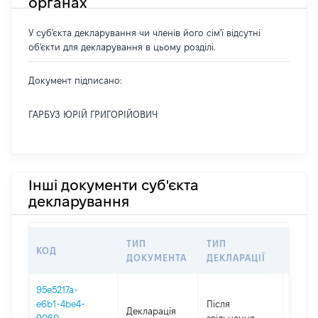
органах
У суб'єкта декларування чи членів його сім'ї відсутні
об'єкти для декларування в цьому розділі.
Документ підписано:
ГАРБУЗ ЮРІЙ ГРИГОРІЙОВИЧ
Інші документи суб'єкта
декларування
ТИП
ТИП
КОД
ПЕРІ
ДОКУМЕНТА
ДЕКЛАРАЦІЇ
95e5217a-
e6b1-4be4-
Після
Декларація
2018