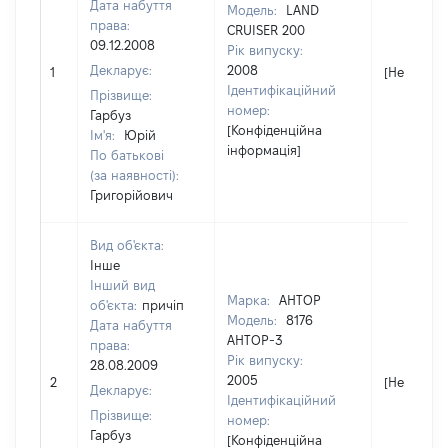
Дата набуття
Модель:
LAND
права:
CRUISER 200
09.12.2008
Рік випуску:
Декларує:
2008
1
[Не відомо
Ідентифікаційний
Прізвище:
номер:
Гарбуз
[Конфіденційна
Ім'я:
Юрій
інформація]
По батькові
(за наявності):
Григорійович
Вид об'єкта:
Інше
Інший вид
Марка:
АНТОР
об'єкта:
причіп
Модель:
8176
Дата набуття
АНТОР-3
права:
Рік випуску:
28.08.2009
2005
2
[Не відомо
Декларує:
Ідентифікаційний
Прізвище:
номер:
Гарбуз
[Конфіденційна