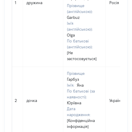
1
дружина
Росія
Прізвище
(англійською):
Garbuz
Ім'я
(англійською):
Olga
По батькові
(англійською):
[Не
застосовується]
Прізвище:
Гарбуз
Ім'я:
Яна
По батькові (за
наявності):
2
дочка
Україна
Юріївна
Дата
народження:
[Конфіденційна
інформація]