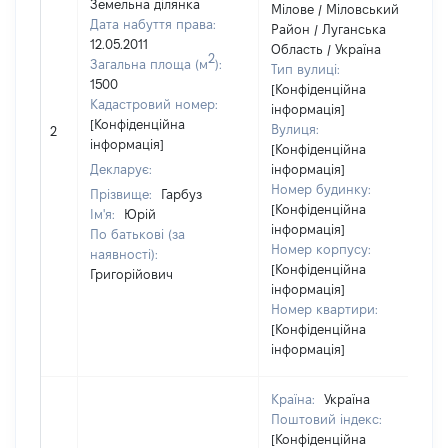
Земельна ділянка
Мілове / Міловський
Дата набуття права:
Район / Луганська
12.05.2011
Область / Україна
2
Загальна площа (м
):
Тип вулиці:
1500
[Конфіденційна
Кадастровий номер:
інформація]
[Конфіденційна
Вулиця:
2
інформація]
[Конфіденційна
Декларує:
інформація]
Номер будинку:
Прізвище:
Гарбуз
[Конфіденційна
Ім'я:
Юрій
інформація]
По батькові (за
Номер корпусу:
наявності):
[Конфіденційна
Григорійович
інформація]
Номер квартири:
[Конфіденційна
інформація]
Країна:
Україна
Поштовий індекс:
[Конфіденційна