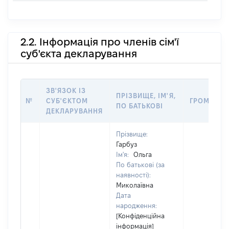
2.2. Інформація про членів сім'ї
суб'єкта декларування
ЗВ'ЯЗОК ІЗ
ПРІЗВИЩЕ, ІМ'Я,
№
СУБ'ЄКТОМ
ГРОМАДЯН
ПО БАТЬКОВІ
ДЕКЛАРУВАННЯ
Прізвище:
Гарбуз
Ім'я:
Ольга
По батькові (за
наявності):
Миколаївна
Дата
народження:
[Конфіденційна
інформація]