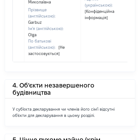
Миколаївна
(українською):
Прізвище
[Конфіденційна
(англійською):
інформація]
Garbuz
Ім'я (англійською):
Olga
По батькові
(англійською):
[Не
застосовується]
4. Об'єкти незавершеного
будівництва
У суб'єкта декларування чи членів його сім'ї відсутні
об'єкти для декларування в цьому розділі.
5. Цінне рухоме майно (крім