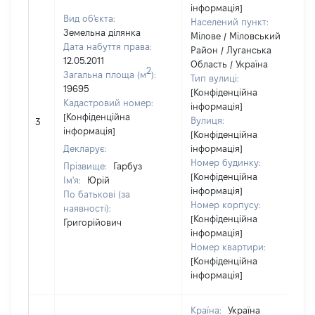
інформація]
Вид об'єкта:
Населений пункт:
Земельна ділянка
Мілове / Міловський
Дата набуття права:
Район / Луганська
12.05.2011
Область / Україна
2
Загальна площа (м
):
Тип вулиці:
19695
[Конфіденційна
Кадастровий номер:
інформація]
[Конфіденційна
Вулиця:
3
інформація]
[Конфіденційна
Декларує:
інформація]
Номер будинку:
Прізвище:
Гарбуз
[Конфіденційна
Ім'я:
Юрій
інформація]
По батькові (за
Номер корпусу:
наявності):
[Конфіденційна
Григорійович
інформація]
Номер квартири:
[Конфіденційна
інформація]
Країна:
Україна