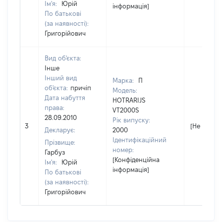
Ім'я:
Юрій
інформація]
По батькові
(за наявності):
Григорійович
Вид об'єкта:
Інше
Інший вид
Марка:
П
об'єкта:
причіп
Модель:
Дата набуття
HOTRARIJS
права:
VT2000S
28.09.2010
Рік випуску:
3
[Не відомо
Декларує:
2000
Ідентифікаційний
Прізвище:
номер:
Гарбуз
[Конфіденційна
Ім'я:
Юрій
інформація]
По батькові
(за наявності):
Григорійович