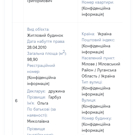
Григорійович
Номер квартири:
[Конфіденційна
інформація]
Вид об'єкта:
Країна:
Україна
Житловий будинок
Поштовий індекс:
Дата набуття права:
[Конфіденційна
28.04.2010
2
інформація]
Загальна площа (м
):
Населений пункт:
98,90
Мілове / Міловський
Реєстраційний
Район / Луганська
номер:
Область / Україна
[Конфіденційна
Тип вулиці:
інформація]
[Конфіденційна
Декларує:
дружина
інформація]
Прізвище:
Гарбуз
Вулиця:
6
Ім'я:
Ольга
[Конфіденційна
По батькові (за
інформація]
наявності):
Номер будинку:
Миколаївна
[Конфіденційна
Прізвище
інформація]
(англійською):