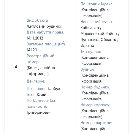
Поштовий індекс:
[Конфіденційна
інформація]
Вид об'єкта:
Населений пункт:
Житловий будинок
Кабичівка /
Дата набуття права:
Марківський Район /
14.11.2012
Луганська Область /
2
Загальна площа (м
):
Україна
141,20
Тип вулиці:
Реєстраційний
[Конфіденційна
номер:
інформація]
4
[Конфіденційна
Вулиця:
інформація]
[Конфіденційна
Декларує:
інформація]
Номер будинку:
Прізвище:
Гарбуз
[Конфіденційна
Ім'я:
Юрій
інформація]
По батькові (за
Номер корпусу:
наявності):
[Конфіденційна
Григорійович
інформація]
Номер квартири:
[Конфіденційна