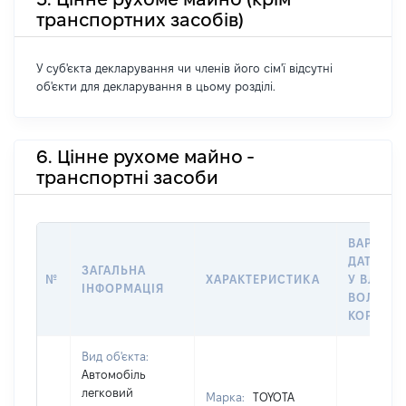
транспортних засобів)
У суб'єкта декларування чи членів його сім'ї відсутні
об'єкти для декларування в цьому розділі.
6. Цінне рухоме майно -
транспортні засоби
ВАРТІСТ
ДАТУ НА
ЗАГАЛЬНА
№
ХАРАКТЕРИСТИКА
У ВЛАСН
ІНФОРМАЦІЯ
ВОЛОДІН
КОРИСТ
Вид об'єкта:
Автомобіль
легковий
Марка:
TOYOTA