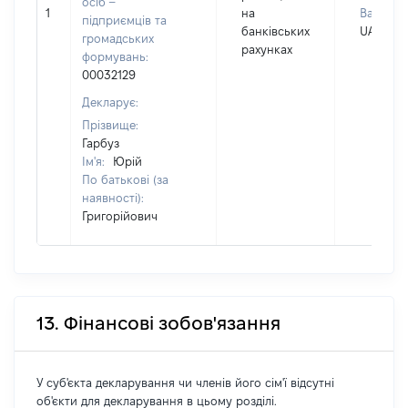
осіб –
1
на
Валюта:
підприємців та
банківських
UAH
громадських
рахунках
формувань:
00032129
Декларує:
Прізвище:
Гарбуз
Ім'я:
Юрій
По батькові (за
наявності):
Григорійович
13. Фінансові зобов'язання
У суб'єкта декларування чи членів його сім'ї відсутні
об'єкти для декларування в цьому розділі.