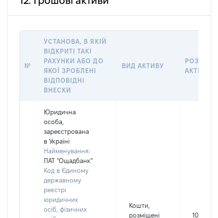
12. Грошові активи
УСТАНОВА, В ЯКІЙ
ВІДКРИТІ ТАКІ
РАХУНКИ АБО ДО
РОЗМІР
№
ВИД АКТИВУ
ЯКОЇ ЗРОБЛЕНІ
АКТИВУ
ВІДПОВІДНІ
ВНЕСКИ
Юридична
особа,
зареєстрована
в Україні
Найменування:
ПАТ "Ощадбанк"
Код в Єдиному
державному
реєстрі
юридичних
Кошти,
осіб, фізичних
розміщені
106800