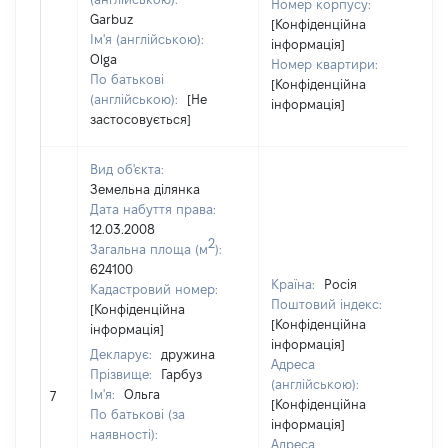
Номер корпусу:
Garbuz
[Конфіденційна
Ім'я (англійською):
інформація]
Olga
Номер квартири:
По батькові
[Конфіденційна
(англійською):
[Не
інформація]
застосовується]
Вид об'єкта:
Земельна ділянка
Дата набуття права:
12.03.2008
2
Загальна площа (м
):
624100
Країна:
Росія
Кадастровий номер:
Поштовий індекс:
[Конфіденційна
[Конфіденційна
інформація]
інформація]
Декларує:
дружина
Адреса
Прізвище:
Гарбуз
(англійською):
Ім'я:
Ольга
7
[Конфіденційна
По батькові (за
інформація]
наявності):
Адреса