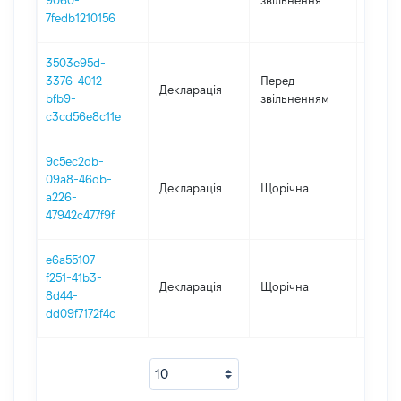
9060-
звільнення
7fedb1210156
3503e95d-
01.01.
3376-4012-
Перед
Декларація
-
bfb9-
звільненням
25.11.
c3cd56e8c11e
9c5ec2db-
09a8-46db-
Декларація
Щорічна
2017
a226-
47942c477f9f
e6a55107-
f251-41b3-
Декларація
Щорічна
2016
8d44-
dd09f7172f4c