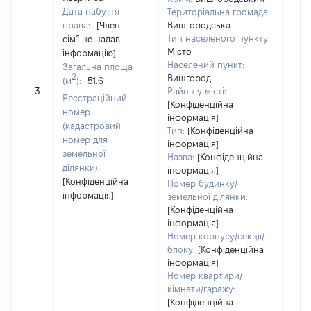
Дата набуття
Територіальна громада:
права:
[Член
Вишгородська
Тип населеного пункту:
сім'ї не надав
Місто
інформацію]
Населений пункт:
Загальна площа
2
Вишгород
(м
):
51.6
[Не 
3
Район у місті:
Реєстраційний
[Конфіденційна
номер
інформація]
(кадастровий
Тип:
[Конфіденційна
номер для
інформація]
земельної
Назва:
[Конфіденційна
ділянки):
інформація]
[Конфіденційна
Номер будинку/
інформація]
земельної ділянки:
[Конфіденційна
інформація]
Номер корпусу/секції/
блоку:
[Конфіденційна
інформація]
Номер квартири/
кімнати/гаражу:
[Конфіденційна