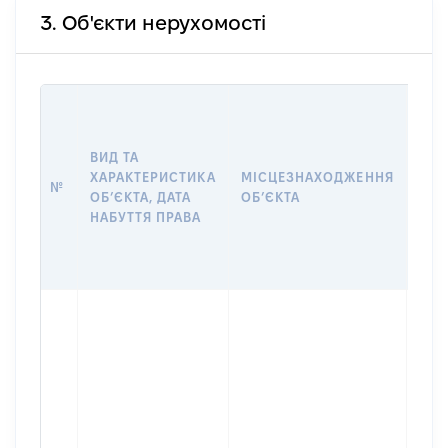
3. Об'єкти нерухомості
ВАР
ДАТ
НАБ
ВИД ТА
ПРА
ХАРАКТЕРИСТИКА
МІСЦЕЗНАХОДЖЕННЯ
№
ЗА
ОБʼЄКТА, ДАТА
ОБʼЄКТА
ОС
НАБУТТЯ ПРАВА
ГР
ОЦІ
ГРН