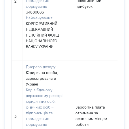
громадських
Інвестиційний
4881
2
формувань:
прибуток
34880663
Найменування:
КОРПОРАТИВНИЙ
НЕДЕРЖАВНИЙ
ПЕНСІЙНИЙ ФОНД
НАЦІОНАЛЬНОГО
БАНКУ УКРАЇНИ
Джерело доходу:
Юридична особа,
зареєстрована в
Україні
Код в Єдиному
державному реєстрі
юридичних осіб,
фізичних осіб –
Заробітна плата
підприємців та
отримана за
5959
3
громадських
основним місцем
формувань:
роботи