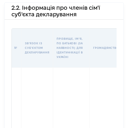
2.2. Інформація про членів сім'ї
суб'єкта декларування
П
ПРІЗВИЩЕ, ІМʼЯ,
Б
ЗВʼЯЗОК ІЗ
ПО БАТЬКОВІ (ЗА
І
№
СУБʼЄКТОМ
НАЯВНОСТІ) ДЛЯ
ГРОМАДЯНСТВО
М
ДЕКЛАРУВАННЯ
ІДЕНТИФІКАЦІЇ В
УКРАЇНІ