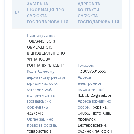
ЗАГАЛЬНА
АДРЕСА ТА
ІН
ІНФОРМАЦІЯ ПРО
КОНТАКТИ
ЩО
№
СУБʼЄКТА
СУБʼЄКТА
ЯК
ГОСПОДАРЮВАННЯ
ГОСПОДАРЮВАННЯ
ОБ
Найменування:
ТОВАРИСТВО З
ОБМЕЖЕНОЮ
ВІДПОВІДАЛЬНІСТЮ
"ФІНАНСОВА
КОМПАНІЯ "БІКСБІТ"
Телефон:
Код в Єдиному
+380975915555
державному реєстрі
Адреса
юридичних осіб,
електронної
Прі
фізичних осіб –
пошти (e-mail):
ЯХН
підприємців та
fk.bixbit@gmail.com
Ім'я
1
громадських
Адреса юридичної
По 
формувань:
особи:
Україна,
ная
43275743
04053, місто Київ,
МИ
Організаційно-
провулок
правова форма:
Бехтеровський,
товариство з
будинок 4А, офіс 1