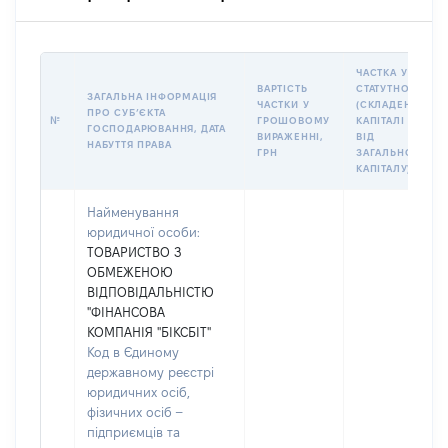
ЧАСТКА У
ВАРТІСТЬ
СТАТУТНОМУ
ЗАГАЛЬНА ІНФОРМАЦІЯ
ЧАСТКИ У
(СКЛАДЕНОМУ)
ПРО СУБʼЄКТА
№
ГРОШОВОМУ
КАПІТАЛІ (%
ГОСПОДАРЮВАННЯ, ДАТА
ВИРАЖЕННІ,
ВІД
НАБУТТЯ ПРАВА
ГРН
ЗАГАЛЬНОГО
КАПІТАЛУ)
Найменування
юридичної особи:
ТОВАРИСТВО З
ОБМЕЖЕНОЮ
ВІДПОВІДАЛЬНІСТЮ
"ФІНАНСОВА
КОМПАНІЯ "БІКСБІТ"
Код в Єдиному
державному реєстрі
юридичних осіб,
фізичних осіб –
підприємців та