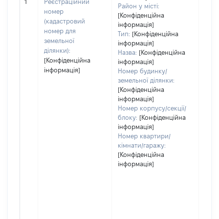
[Не 
1
Реєстраційний
Район у місті:
номер
[Конфіденційна
(кадастровий
інформація]
номер для
Тип:
[Конфіденційна
земельної
інформація]
ділянки):
Назва:
[Конфіденційна
[Конфіденційна
інформація]
інформація]
Номер будинку/
земельної ділянки:
[Конфіденційна
інформація]
Номер корпусу/секції/
блоку:
[Конфіденційна
інформація]
Номер квартири/
кімнати/гаражу:
[Конфіденційна
інформація]