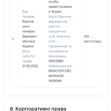
особа,
зареєстрована
Вид
в Україні
паперів:
Код в Єдиному
Боргові
державному
цінні
реєстрі
папери
/
юридичних
Державні
осіб, фізичних
[Не
1
облігації
осіб –
застосовується]
України
підприємців та
Дата
громадських
набуття
формувань:
права:
00013480
21.06.2022
Найменування:
МІНІСТЕРСТВО
ФІНАНСІВ
УКРАЇНИ
8. Корпоративні права