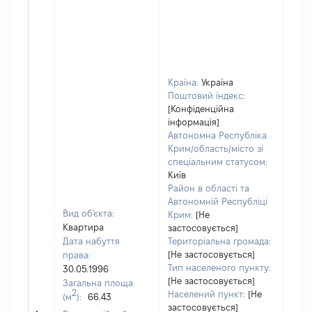
Країна:
Україна
Поштовий індекс:
[Конфіденційна
інформація]
Автономна Республіка
Крим/область/місто зі
спеціальним статусом:
Київ
Район в області та
Автономній Республіці
Вид об'єкта:
Крим:
[Не
Квартира
застосовується]
Дата набуття
Територіальна громада:
[Не застосовується]
права:
Тип населеного пункту:
30.05.1996
[Не застосовується]
Загальна площа
2
Населений пункт:
[Не
(м
):
66.43
застосовується]