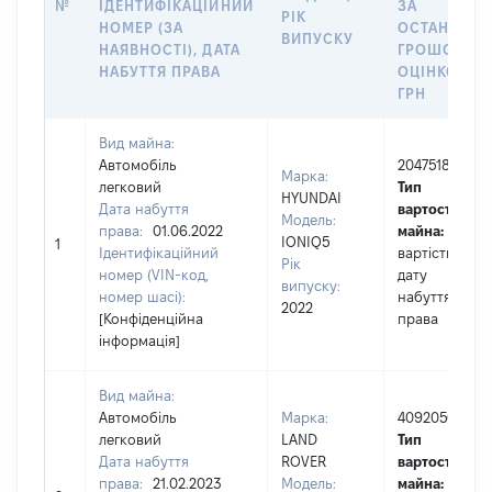
№
ІДЕНТИФІКАЦІЙНИЙ
ЗА
РІК
НОМЕР (ЗА
ОСТАННЬО
ВИПУСКУ
НАЯВНОСТІ), ДАТА
ГРОШОВО
НАБУТТЯ ПРАВА
ОЦІНКОЮ,
ГРН
Вид майна:
Автомобіль
2047518
Марка:
легковий
Тип
HYUNDAI
Дата набуття
вартості
Модель:
права:
01.06.2022
майна:
це
IONIQ5
1
Ідентифікаційний
вартість на
Рік
номер (VIN-код,
дату
випуску:
номер шасі):
набуття
2022
[Конфіденційна
права
інформація]
Вид майна:
Автомобіль
Марка:
4092050
легковий
LAND
Тип
Дата набуття
ROVER
вартості
права:
21.02.2023
Модель:
майна:
це