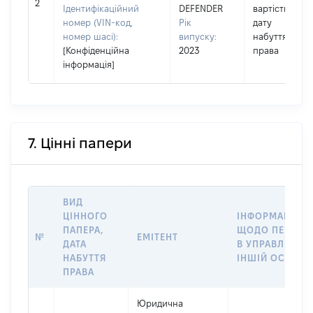
2
Ідентифікаційний
DEFENDER
вартість на
номер (VIN-код,
Рік
дату
номер шасі):
випуску:
набуття
[Конфіденційна
2023
права
інформація]
7. Цінні папери
ВИД
ЦІННОГО
ІНФОРМАЦІЯ
ПАПЕРА,
ЩОДО ПЕРЕДА
№
ЕМІТЕНТ
ДАТА
В УПРАВЛІННЯ
НАБУТТЯ
ІНШІЙ ОСОБІ
ПРАВА
Юридична