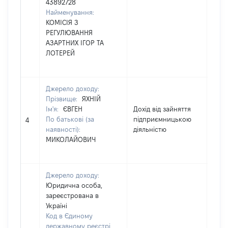
43892728
Найменування:
КОМІСІЯ З
РЕГУЛЮВАННЯ
АЗАРТНИХ ІГОР ТА
ЛОТЕРЕЙ
Джерело доходу:
Прізвище:
ЯХНІЙ
Ім'я:
ЄВГЕН
Дохід від зайняття
По батькові (за
підприємницькою
1070
4
наявності):
діяльністю
МИКОЛАЙОВИЧ
Джерело доходу:
Юридична особа,
зареєстрована в
Україні
Код в Єдиному
державному реєстрі