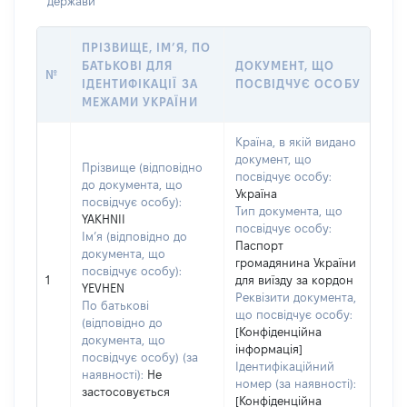
держави
ПРІЗВИЩЕ, ІМ’Я, ПО
БАТЬКОВІ ДЛЯ
ДОКУМЕНТ, ЩО
№
ІДЕНТИФІКАЦІЇ ЗА
ПОСВІДЧУЄ ОСОБУ
МЕЖАМИ УКРАЇНИ
Країна, в якій видано
документ, що
Прізвище (відповідно
посвідчує особу:
до документа, що
Україна
посвідчує особу):
Тип документа, що
YAKHNII
посвідчує особу:
Ім’я (відповідно до
Паспорт
документа, що
громадянина України
посвідчує особу):
1
для виїзду за кордон
YEVHEN
Реквізити документа,
По батькові
що посвідчує особу:
(відповідно до
[Конфіденційна
документа, що
інформація]
посвідчує особу) (за
Ідентифікаційний
наявності):
Не
номер (за наявності):
застосовується
[Конфіденційна