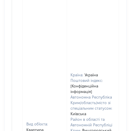
Країна:
Україна
Поштовий індекс:
[Конфіденційна
інформація]
Автономна Республіка
Крим/область/місто зі
спеціальним статусом:
Київська
Район в області та
Вид об'єкта:
Автономній Республіці
Квартира
Крим:
Вишгородський