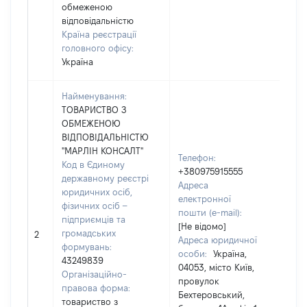
обмеженою
відповідальністю
Країна реєстрації
головного офісу:
Україна
Найменування:
ТОВАРИСТВО З
ОБМЕЖЕНОЮ
ВІДПОВІДАЛЬНІСТЮ
"МАРЛІН КОНСАЛТ"
Телефон:
Код в Єдиному
+380975915555
державному реєстрі
Адреса
юридичних осіб,
електронної
Прі
фізичних осіб –
пошти (e-mail):
ЯХН
підприємців та
[Не відомо]
Ім'я
громадських
2
Адреса юридичної
По 
формувань:
особи:
Україна,
ная
43249839
04053, місто Київ,
МИ
Організаційно-
провулок
правова форма:
Бехтеровський,
товариство з