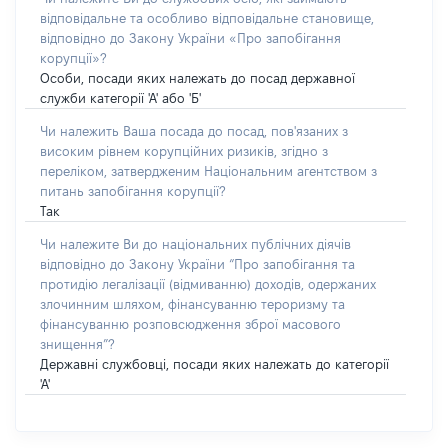
відповідальне та особливо відповідальне становище,
відповідно до Закону України «Про запобігання
корупції»?
Особи, посади яких належать до посад державної
служби категорії 'А' або 'Б'
Чи належить Ваша посада до посад, пов'язаних з
високим рівнем корупційних ризиків, згідно з
переліком, затвердженим Національним агентством з
питань запобігання корупції?
Так
Чи належите Ви до національних публічних діячів
відповідно до Закону України “Про запобігання та
протидію легалізації (відмиванню) доходів, одержаних
злочинним шляхом, фінансуванню тероризму та
фінансуванню розповсюдження зброї масового
знищення”?
Державні службовці, посади яких належать до категорії
'А'