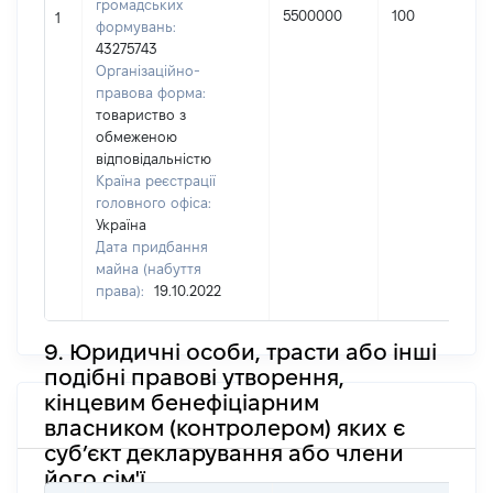
громадських
5500000
100
1
формувань:
43275743
Організаційно-
правова форма:
товариство з
обмеженою
відповідальністю
Країна реєстрації
головного офіса:
Україна
Дата придбання
майна (набуття
права):
19.10.2022
9. Юридичні особи, трасти або інші
подібні правові утворення,
кінцевим бенефіціарним
власником (контролером) яких є
суб’єкт декларування або члени
його сім'ї