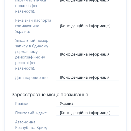
картки платника
податків (за
наявності):
Реквізити паспорта
[Конфіденційна інформація]
громадянина
України:
Унікальний номер
запису в Єдиному
державному
[Конфіденційна інформація]
демографічному
реєстрі (за
наявності):
[Конфіденційна інформація]
Дата народження:
Зареєстроване місце проживання
Україна
Країна:
[Конфіденційна інформація]
Поштовий індекс:
Автономна
Республіка Крим/