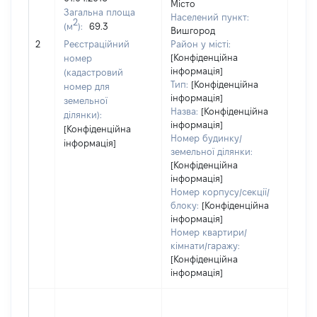
Місто
Тип
Загальна площа
Населений пункт:
варт
2
(м
):
69.3
Вишгород
обʼє
2
Реєстраційний
Район у місті:
варт
[Конфіденційна
номер
дату
інформація]
(кадастровий
набу
Тип:
[Конфіденційна
номер для
пра
інформація]
земельної
Назва:
[Конфіденційна
ділянки):
інформація]
[Конфіденційна
Номер будинку/
інформація]
земельної ділянки:
[Конфіденційна
інформація]
Номер корпусу/секції/
блоку:
[Конфіденційна
інформація]
Номер квартири/
кімнати/гаражу:
[Конфіденційна
інформація]