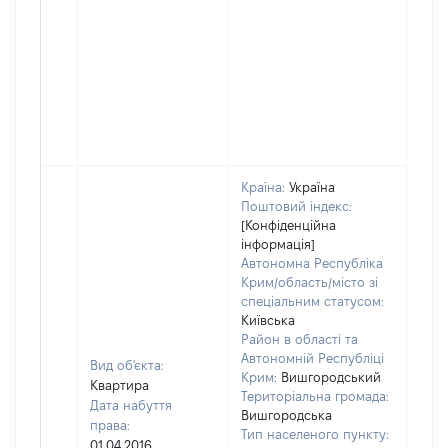
Країна:
Україна
Поштовий індекс:
[Конфіденційна
інформація]
Автономна Республіка
Крим/область/місто зі
спеціальним статусом:
Київська
Район в області та
Автономній Республіці
Вид об'єкта:
Крим:
Вишгородський
Квартира
Територіальна громада:
Дата набуття
Вишгородська
права:
Тип населеного пункту:
850
01.04.2016