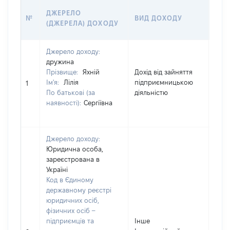
РОЗ
ДЖЕРЕЛО
№
ВИД ДОХОДУ
(ВА
(ДЖЕРЕЛА) ДОХОДУ
ГРН
Джерело доходу:
дружина
Прізвище:
Яхній
Дохід від зайняття
Ім'я:
Лілія
підприємницькою
590
1
По батькові (за
діяльністю
наявності):
Сергіївна
Джерело доходу:
Юридична особа,
зареєстрована в
Україні
Код в Єдиному
державному реєстрі
юридичних осіб,
фізичних осіб –
підприємців та
Інше