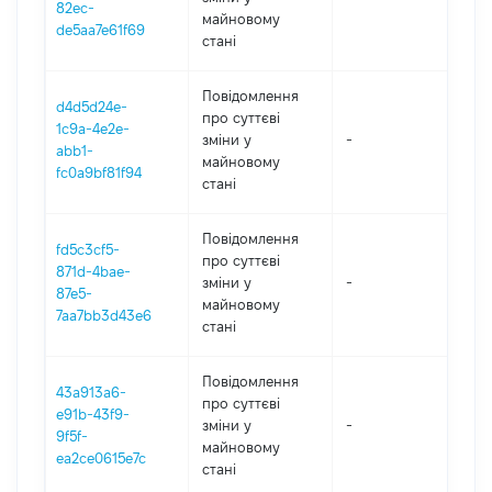
82ec-
майновому
de5aa7e61f69
стані
Повідомлення
d4d5d24e-
про суттєві
1c9a-4e2e-
зміни y
-
202
abb1-
майновому
fc0a9bf81f94
стані
Повідомлення
fd5c3cf5-
про суттєві
871d-4bae-
зміни y
-
202
87e5-
майновому
7aa7bb3d43e6
стані
Повідомлення
43a913a6-
про суттєві
e91b-43f9-
зміни y
-
202
9f5f-
майновому
ea2ce0615e7c
стані