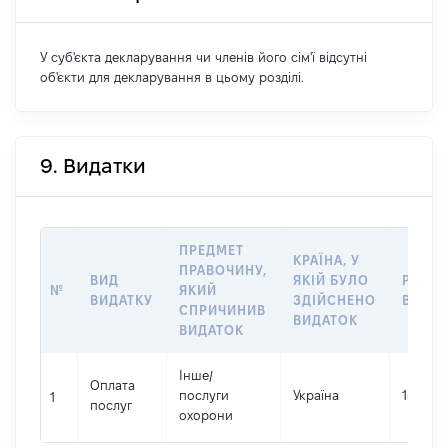
У суб'єкта декларування чи членів його сім'ї відсутні
об'єкти для декларування в цьому розділі.
9. Видатки
ПРЕДМЕТ
КРАЇНА, У
ПРАВОЧИНУ,
ВИД
ЯКІЙ БУЛО
РОЗМ
№
ЯКИЙ
ВИДАТКУ
ЗДІЙСНЕНО
ВИДАТ
СПРИЧИНИВ
ВИДАТОК
ВИДАТОК
Інше
/
Оплата
послуги
Україна
154880
1
послуг
охорони