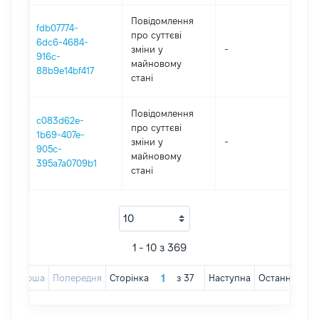
Повідомлення
fdb07774-
про суттєві
6dc6-4684-
зміни y
-
202
916c-
майновому
88b9e14bf417
стані
Повідомлення
c083d62e-
про суттєві
1b69-407e-
зміни y
-
202
905c-
майновому
395a7a0709b1
стані
1 - 10 з 369
Перша
Попередня
Сторінка
з
37
Наступна
Остання