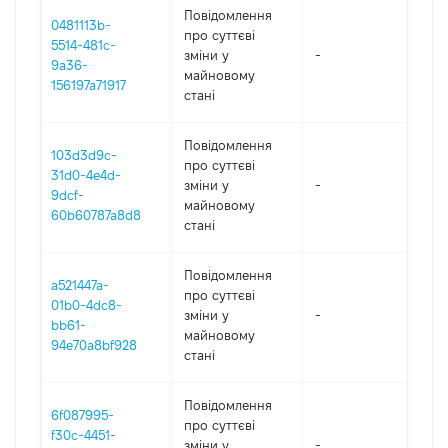
Повідомлення
0481113b-
про суттєві
5514-481c-
зміни y
-
202
9a36-
майновому
156197a71917
стані
Повідомлення
103d3d9c-
про суттєві
31d0-4e4d-
зміни y
-
202
9dcf-
майновому
60b60787a8d8
стані
Повідомлення
a521447a-
про суттєві
01b0-4dc8-
зміни y
-
202
bb61-
майновому
94e70a8bf928
стані
Повідомлення
6f087995-
про суттєві
f30c-4451-
зміни y
-
202