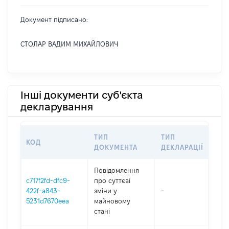
Документ підписано:
СТОЛАР ВАДИМ МИХАЙЛОВИЧ
Інші документи суб'єкта
декларування
ТИП
ТИП
КОД
ПЕ
ДОКУМЕНТА
ДЕКЛАРАЦІЇ
Повідомлення
c717f2fd-dfc9-
про суттєві
422f-a843-
зміни y
-
202
5231d7670eea
майновому
стані