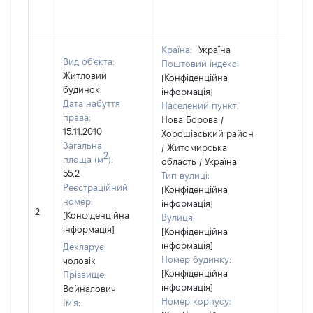
Країна:
Україна
Вид об'єкта:
Поштовий індекс:
Житловий
[Конфіденційна
будинок
інформація]
Дата набуття
Населений пункт:
права:
Нова Борова /
15.11.2010
Хорошівський район
Загальна
/ Житомирська
2
площа (м
):
область / Україна
55,2
Тип вулиці:
Реєстраційний
[Конфіденційна
номер:
інформація]
2
48993
[Конфіденційна
Вулиця:
інформація]
[Конфіденційна
інформація]
Декларує:
Номер будинку:
чоловік
[Конфіденційна
Прізвище:
інформація]
Войналович
Номер корпусу:
Ім'я: