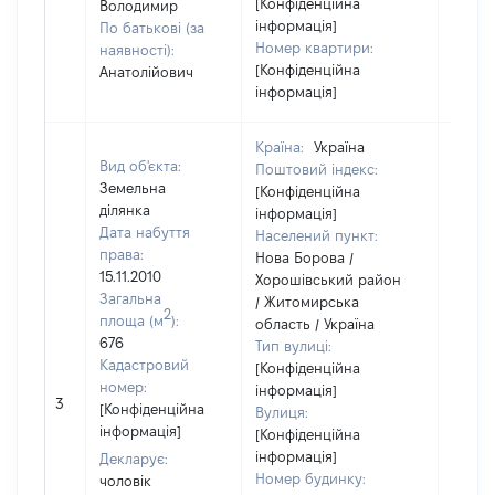
[Конфіденційна
Володимир
інформація]
По батькові (за
Номер квартири:
наявності):
[Конфіденційна
Анатолійович
інформація]
Країна:
Україна
Вид об'єкта:
Поштовий індекс:
Земельна
[Конфіденційна
ділянка
інформація]
Дата набуття
Населений пункт:
права:
Нова Борова /
15.11.2010
Хорошівський район
Загальна
/ Житомирська
2
площа (м
):
область / Україна
676
Тип вулиці:
Кадастровий
[Конфіденційна
номер:
інформація]
[Не
3
[Конфіденційна
Вулиця:
відом
інформація]
[Конфіденційна
інформація]
Декларує:
Номер будинку:
чоловік