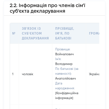
2.2. Інформація про членів сім'ї
суб'єкта декларування
ЗВ'ЯЗОК ІЗ
ПРІЗВИЩЕ,
№
СУБ'ЄКТОМ
ІМ'Я, ПО
ГРОМАДЯН
ДЕКЛАРУВАННЯ
БАТЬКОВІ
Прізвище:
Войналович
Ім'я:
Володимир
По батькові (за
наявності):
1
чоловік
Україна
Анатолійович
Дата
народження:
[Конфіденційна
інформація]