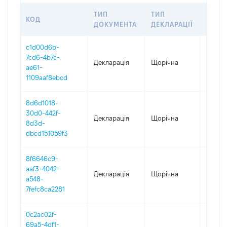
ТИП
ТИП
КОД
ПЕРІ
ДОКУМЕНТА
ДЕКЛАРАЦІЇ
c1d00d6b-
7cd6-4b7c-
Декларація
Щорічна
2025
ae61-
1109aaf8ebcd
8d6d1018-
30d0-442f-
Декларація
Щорічна
2024
8d3d-
dbcd151059f3
8f6646c9-
aaf3-4042-
Декларація
Щорічна
2023
a548-
7fefc8ca2281
0c2ac02f-
69a5-4df1-