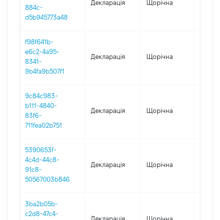
Декларація
Щорічна
2022
884c-
d5b945773a48
f98f641b-
e6c2-4a95-
Декларація
Щорічна
2021
8341-
9b4fa9b507f1
9c84c983-
b111-4840-
Декларація
Щорічна
2020
83f6-
711fea02b751
5390653f-
4c4d-44c8-
Декларація
Щорічна
2019
91c8-
50567003b846
3ba2b05b-
c2d8-47c4-
Декларація
Щорічна
2018