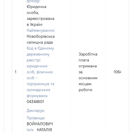
доходу:
Юридична
особа,
зареєстрована
в Україні
Найменування:
Новоборівська
селищна рада
Код в Єдиному
державному
Заробітна
реєстрі
плата
юридичних
отримана
1
осіб, фізичних
за
106496
осіб –
основним
підприємців та
місцем
громадських
роботи
формувань:
04344601
Декларує:
Прізвище:
ВОЙНАЛОВИЧ
Ім'я:
НАТАЛІЯ