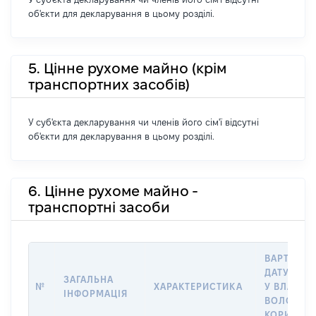
об'єкти для декларування в цьому розділі.
5. Цінне рухоме майно (крім
транспортних засобів)
У суб'єкта декларування чи членів його сім'ї відсутні
об'єкти для декларування в цьому розділі.
6. Цінне рухоме майно -
транспортні засоби
ВАРТІСТЬ
ДАТУ НАБ
ЗАГАЛЬНА
№
ХАРАКТЕРИСТИКА
У ВЛАСНІ
ІНФОРМАЦІЯ
ВОЛОДІНН
КОРИСТУ