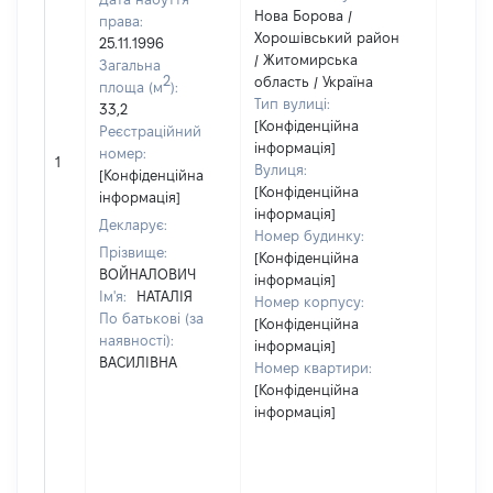
Нова Борова /
права:
Хорошівський район
25.11.1996
/ Житомирська
Загальна
2
область / Україна
площа (м
):
Тип вулиці:
33,2
[Конфіденційна
Реєстраційний
інформація]
[Не
номер:
1
Вулиця:
відом
[Конфіденційна
[Конфіденційна
інформація]
інформація]
Декларує:
Номер будинку:
Прізвище:
[Конфіденційна
ВОЙНАЛОВИЧ
інформація]
Ім'я:
НАТАЛІЯ
Номер корпусу:
По батькові (за
[Конфіденційна
наявності):
інформація]
ВАСИЛІВНА
Номер квартири:
[Конфіденційна
інформація]