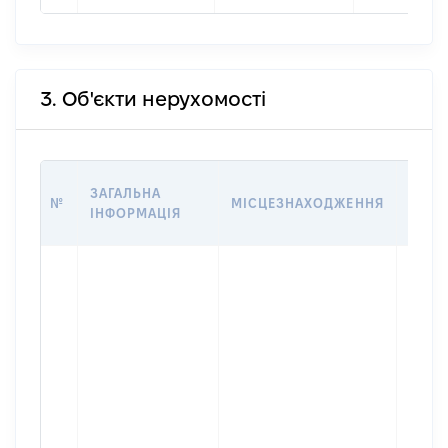
3. Об'єкти нерухомості
ВАРТ
ЗАГАЛЬНА
№
МІСЦЕЗНАХОДЖЕННЯ
НА Д
ІНФОРМАЦІЯ
НАБУ