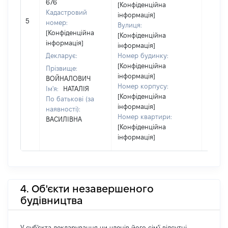
676
[Конфіденційна
Кадастровий
інформація]
[Не
5
номер:
Вулиця:
відом
[Конфіденційна
[Конфіденційна
інформація]
інформація]
Декларує:
Номер будинку:
[Конфіденційна
Прізвище:
інформація]
ВОЙНАЛОВИЧ
Номер корпусу:
Ім'я:
НАТАЛІЯ
[Конфіденційна
По батькові (за
інформація]
наявності):
Номер квартири:
ВАСИЛІВНА
[Конфіденційна
інформація]
4. Об'єкти незавершеного
будівництва
У суб'єкта декларування чи членів його сім'ї відсутні