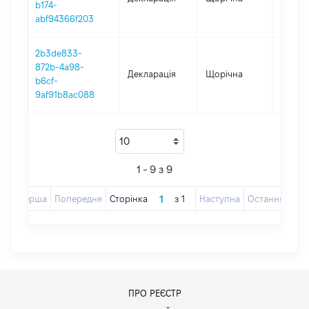
b174-
abf94366f203
2b3de833-
872b-4a98-
Декларація
Щорічна
2016
b6cf-
9af91b8ac088
1 - 9 з 9
Перша
Попередня
Сторінка
з
1
Наступна
Остання
ПРО РЕЄСТР