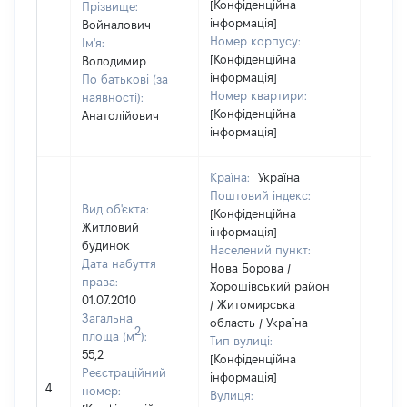
[Конфіденційна
Прізвище:
інформація]
Войналович
Номер корпусу:
Ім'я:
[Конфіденційна
Володимир
інформація]
По батькові (за
Номер квартири:
наявності):
[Конфіденційна
Анатолійович
інформація]
Країна:
Україна
Поштовий індекс:
Вид об'єкта:
[Конфіденційна
Житловий
інформація]
будинок
Населений пункт:
Дата набуття
Нова Борова /
права:
Хорошівський район
01.07.2010
/ Житомирська
Загальна
область / Україна
2
площа (м
):
Тип вулиці:
55,2
[Конфіденційна
Реєстраційний
інформація]
4
48993
номер:
Вулиця: