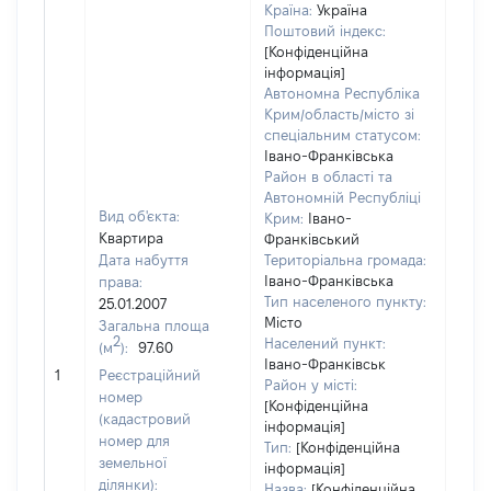
Країна:
Україна
Поштовий індекс:
[Конфіденційна
інформація]
Автономна Республіка
Крим/область/місто зі
спеціальним статусом:
Івано-Франківська
Район в області та
Автономній Республіці
Вид об'єкта:
Крим:
Івано-
Квартира
Франківський
Дата набуття
Територіальна громада:
Івано-Франківська
права:
Тип населеного пункту:
25.01.2007
Місто
Загальна площа
2
Населений пункт:
(м
):
97.60
[Не
Івано-Франківськ
1
Реєстраційний
заст
Район у місті:
номер
[Конфіденційна
(кадастровий
інформація]
номер для
Тип:
[Конфіденційна
земельної
інформація]
ділянки):
Назва:
[Конфіденційна