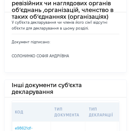
ревізійних чи наглядових органів
об’єднань ,організацій, членство в
таких об’єднаннях (організаціях)
У суб'єкта декларування чи членів його сім'ї відсутні
об'єкти для декларування в цьому розділі.
Документ підписано:
СОЛОНИНКО СОФІЯ АНДРІЇВНА
Інші документи суб'єкта
декларування
ТИП
ТИП
КОД
ПЕР
ДОКУМЕНТА
ДЕКЛАРАЦІЇ
e98621df-