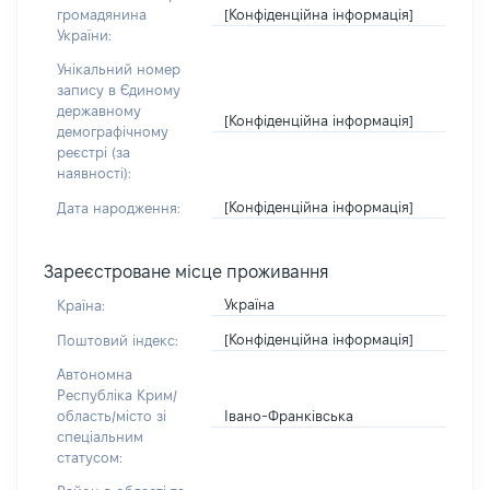
[Конфіденційна інформація]
громадянина
України:
Унікальний номер
запису в Єдиному
державному
[Конфіденційна інформація]
демографічному
реєстрі (за
наявності):
[Конфіденційна інформація]
Дата народження:
Зареєстроване місце проживання
Україна
Країна:
[Конфіденційна інформація]
Поштовий індекс:
Автономна
Республіка Крим/
Івано-Франківська
область/місто зі
спеціальним
статусом: