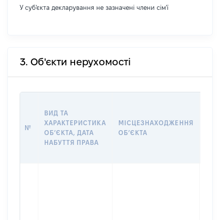
У суб'єкта декларування не зазначені члени сім'ї
3. Об'єкти нерухомості
ВАР
ВИД ТА
ДАТ
ХАРАКТЕРИСТИКА
МІСЦЕЗНАХОДЖЕННЯ
ПРА
№
ОБʼЄКТА, ДАТА
ОБʼЄКТА
ОС
НАБУТТЯ ПРАВА
ГР
ОЦІ