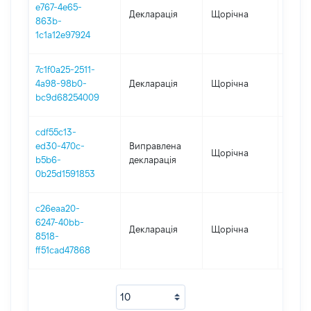
e767-4e65-
Декларація
Щорічна
2025
863b-
1c1a12e97924
7c1f0a25-2511-
4a98-98b0-
Декларація
Щорічна
2024
bc9d68254009
cdf55c13-
ed30-470c-
Виправлена
Щорічна
2023
b5b6-
декларація
0b25d1591853
c26eaa20-
6247-40bb-
Декларація
Щорічна
2023
8518-
ff51cad47868