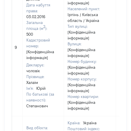
інформація]
Дата набуття
Населений пункт:
права:
Ірпінь / Київська
03.02.2016
область / Україна
Загальна
Тип вулиці:
2
площа (м
):
[Конфіденційна
500
інформація]
Кадастровий
Вулиця:
[Не
номер:
9
[Конфіденційна
відом
[Конфіденційна
інформація]
інформація]
Номер будинку:
Декларує:
[Конфіденційна
чоловік
інформація]
Прізвище:
Номер корпусу:
Халаім
[Конфіденційна
Ім'я:
Юрій
інформація]
По батькові (за
Номер квартири:
наявності):
[Конфіденційна
Степанович
інформація]
Країна:
Україна
Вид об'єкта:
Поштовий індекс: