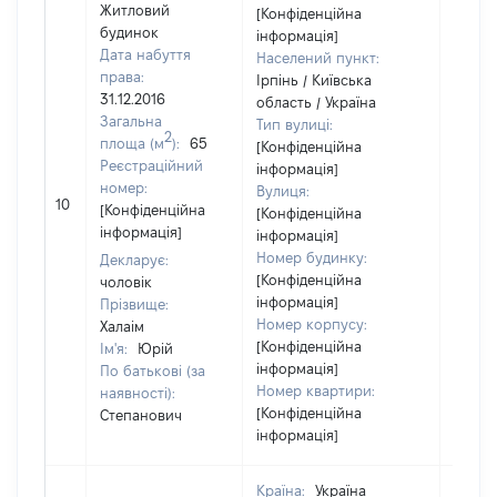
Житловий
[Конфіденційна
будинок
інформація]
Дата набуття
Населений пункт:
права:
Ірпінь / Київська
31.12.2016
область / Україна
Загальна
Тип вулиці:
2
площа (м
):
65
[Конфіденційна
Реєстраційний
інформація]
номер:
Вулиця:
[Не
10
[Конфіденційна
[Конфіденційна
відом
інформація]
інформація]
Номер будинку:
Декларує:
[Конфіденційна
чоловік
інформація]
Прізвище:
Номер корпусу:
Халаім
[Конфіденційна
Ім'я:
Юрій
інформація]
По батькові (за
Номер квартири:
наявності):
[Конфіденційна
Степанович
інформація]
Країна:
Україна