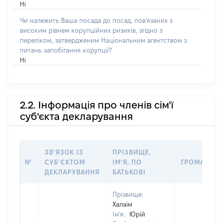
Ні
Чи належить Ваша посада до посад, пов'язаних з
високим рівнем корупційних ризиків, згідно з
переліком, затвердженим Національним агентством з
питань запобігання корупції?
Ні
2.2. Інформація про членів сім'ї
суб'єкта декларування
ЗВ'ЯЗОК ІЗ
ПРІЗВИЩЕ,
№
СУБ'ЄКТОМ
ІМ'Я, ПО
ГРОМАДЯН
ДЕКЛАРУВАННЯ
БАТЬКОВІ
Прізвище:
Халаім
Ім'я:
Юрій