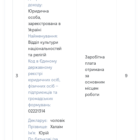
доходу:
Юридична
особа,
зареєстрована в
Україні
Найменування:
Відділ культури
національностей
та релігій
Заробітна
Код в Єдиному
плата
державному
отримана
реєстрі
3
за
9943
юридичних осіб,
основним
фізичних осіб –
місцем
підприємців та
роботи
громадських
формувань:
02221314
Декларує:
чоловік
Прізвище:
Халаім
Ім'я:
Юрій
По батькові (за