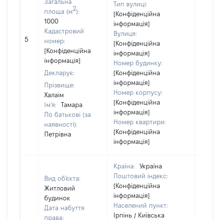
Загальна
Тип вулиці:
2
площа (м
):
[Конфіденційна
1000
інформація]
Кадастровий
Вулиця:
[Не
5
номер:
[Конфіденційна
відом
[Конфіденційна
інформація]
інформація]
Номер будинку:
Декларує:
[Конфіденційна
інформація]
Прізвище:
Номер корпусу:
Халаім
[Конфіденційна
Ім'я:
Тамара
інформація]
По батькові (за
Номер квартири:
наявності):
[Конфіденційна
Петрівна
інформація]
Країна:
Україна
Поштовий індекс:
Вид об'єкта:
[Конфіденційна
Житловий
інформація]
будинок
Населений пункт:
Дата набуття
Ірпінь / Київська
права: