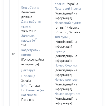
Країна:
Україна
Вид об'єкта:
Поштовий індекс:
Земельна
[Конфіденційна
ділянка
інформація]
Дата набуття
Населений пункт:
права:
Ірпінь / Київська
26.12.2005
область / Україна
Загальна
Тип вулиці:
2
площа (м
):
[Конфіденційна
194
інформація]
Кадастровий
Вулиця:
[Не
12
номер:
[Конфіденційна
відом
[Конфіденційна
інформація]
інформація]
Номер будинку:
Декларує:
[Конфіденційна
інформація]
Прізвище:
Номер корпусу:
Халаім
[Конфіденційна
Ім'я:
Тамара
інформація]
По батькові (за
Номер квартири:
наявності):
[Конфіденційна
Петрівна
інформація]