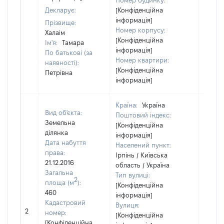
Номер будинку:
Декларує:
[Конфіденційна
інформація]
Прізвище:
Номер корпусу:
Халаім
[Конфіденційна
Ім'я:
Тамара
інформація]
По батькові (за
Номер квартири:
наявності):
[Конфіденційна
Петрівна
інформація]
Країна:
Україна
Вид об'єкта:
Поштовий індекс:
Земельна
[Конфіденційна
ділянка
інформація]
Дата набуття
Населений пункт:
права:
Ірпінь / Київська
21.12.2016
область / Україна
Загальна
Тип вулиці:
2
площа (м
):
[Конфіденційна
460
інформація]
Кадастровий
Вулиця:
2
59747
номер:
[Конфіденційна
[Конфіденційна