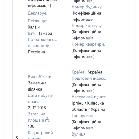
інформація]
інформація]
Номер будинку:
Декларує:
[Конфіденційна
інформація]
Прізвище:
Номер корпусу:
Халаім
[Конфіденційна
Ім'я:
Тамара
інформація]
По батькові (за
Номер квартири:
наявності):
[Конфіденційна
Петрівна
інформація]
Країна:
Україна
Вид об'єкта:
Поштовий індекс:
Земельна
[Конфіденційна
ділянка
інформація]
Дата набуття
Населений пункт:
права:
Ірпінь / Київська
21.12.2016
область / Україна
Загальна
Тип вулиці:
2
площа (м
):
[Конфіденційна
100
інформація]
Кадастровий
Вулиця:
3
12988
номер: