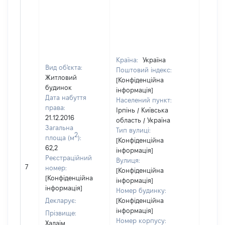
Країна:
Україна
Вид об'єкта:
Поштовий індекс:
Житловий
[Конфіденційна
будинок
інформація]
Дата набуття
Населений пункт:
права:
Ірпінь / Київська
21.12.2016
область / Україна
Загальна
Тип вулиці:
2
площа (м
):
[Конфіденційна
62,2
інформація]
Реєстраційний
Вулиця:
7
11500
номер:
[Конфіденційна
[Конфіденційна
інформація]
інформація]
Номер будинку:
Декларує:
[Конфіденційна
інформація]
Прізвище:
Номер корпусу:
Халаім