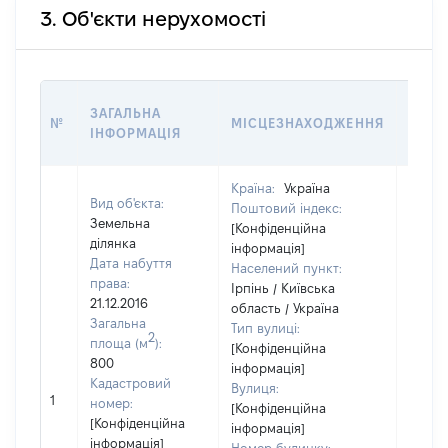
3. Об'єкти нерухомості
ВАРТ
ЗАГАЛЬНА
№
МІСЦЕЗНАХОДЖЕННЯ
НА Д
ІНФОРМАЦІЯ
НАБУ
Країна:
Україна
Вид об'єкта:
Поштовий індекс:
Земельна
[Конфіденційна
ділянка
інформація]
Дата набуття
Населений пункт:
права:
Ірпінь / Київська
21.12.2016
область / Україна
Загальна
Тип вулиці:
2
площа (м
):
[Конфіденційна
800
інформація]
Кадастровий
Вулиця:
1
6398
номер:
[Конфіденційна
[Конфіденційна
інформація]
інформація]