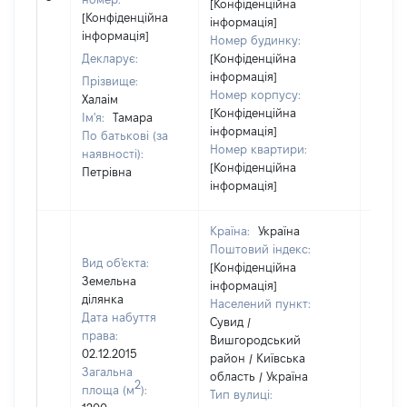
[Конфіденційна
[Конфіденційна
інформація]
інформація]
Номер будинку:
Декларує:
[Конфіденційна
інформація]
Прізвище:
Номер корпусу:
Халаім
[Конфіденційна
Ім'я:
Тамара
інформація]
По батькові (за
Номер квартири:
наявності):
[Конфіденційна
Петрівна
інформація]
Країна:
Україна
Поштовий індекс:
Вид об'єкта:
[Конфіденційна
Земельна
інформація]
ділянка
Населений пункт:
Дата набуття
Сувид /
права:
Вишгородський
02.12.2015
район / Київська
Загальна
область / Україна
2
площа (м
):
Тип вулиці: