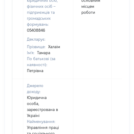
юридичних осіб,
основним
фізичних осіб –
місцем
підприємців та
роботи
громадських
формувань:
05408846
Декларує:
Прізвище:
Халаім
Ім'я:
Тамара
По батькові (за
наявності):
Петрівна
Джерело
доходу:
Юридична
особа,
зареєстрована в
Україні
Найменування:
Управління праці
та соціального