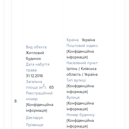
Країна:
Україна
Поштовий індекс:
Вид об'єкта:
[Конфіденційна
Житловий
інформація]
будинок
Населений пункт:
Дата набуття
Ірпінь / Київська
права:
область / Україна
31.12.2016
Тип вулиці:
Загальна
2
[Конфіденційна
площа (м
):
65
інформація]
Реєстраційний
Вулиця:
[Не
номер:
8
[Конфіденційна
відом
[Конфіденційна
інформація]
інформація]
Номер будинку:
Декларує:
[Конфіденційна
Прізвище:
інформація]