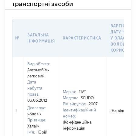
транспортні засоби
ВАРТІСТЬ Н
ДАТУ НАБУ
ЗАГАЛЬНА
№
ХАРАКТЕРИСТИКА
У ВЛАСНІСТ
ІНФОРМАЦІЯ
ВОЛОДІННЯ
КОРИСТУВ
Вид об'єкта:
Автомобіль
легковий
Дата
набуття
Марка:
FIAT
права:
Модель:
SCUDO
03.03.2012
Рік випуску:
2007
Декларує:
Ідентифікаційний
1
[Не відомо]
чоловік
номер:
Прізвище:
[Конфіденційна
Халаім
інформація]
Ім'я:
Юрій