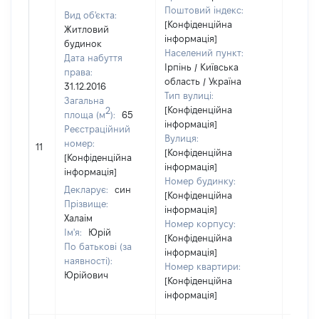
Поштовий індекс:
Вид об'єкта:
[Конфіденційна
Житловий
інформація]
будинок
Населений пункт:
Дата набуття
Ірпінь / Київська
права:
область / Україна
31.12.2016
Тип вулиці:
Загальна
[Конфіденційна
2
площа (м
):
65
інформація]
Реєстраційний
Вулиця:
[Не
номер:
11
[Конфіденційна
відом
[Конфіденційна
інформація]
інформація]
Номер будинку:
Декларує:
син
[Конфіденційна
Прізвище:
інформація]
Халаім
Номер корпусу:
Ім'я:
Юрій
[Конфіденційна
По батькові (за
інформація]
наявності):
Номер квартири:
Юрійович
[Конфіденційна
інформація]