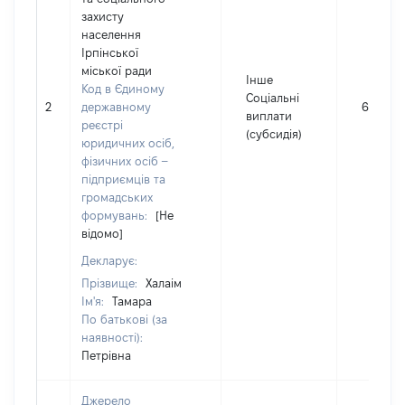
захисту
населення
Ірпінської
міської ради
Інше
Код в Єдиному
Соціальні
2
державному
6138
виплати
реєстрі
(субсидія)
юридичних осіб,
фізичних осіб –
підприємців та
громадських
формувань:
[Не
відомо]
Декларує:
Прізвище:
Халаім
Ім'я:
Тамара
По батькові (за
наявності):
Петрівна
Джерело