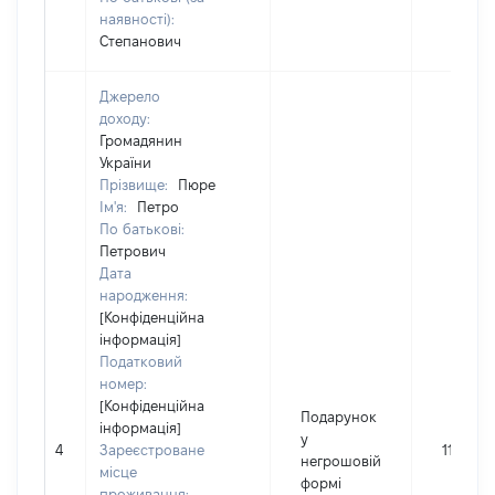
наявності):
Степанович
Джерело
доходу:
Громадянин
України
Прізвище:
Пюре
Ім'я:
Петро
По батькові:
Петрович
Дата
народження:
[Конфіденційна
інформація]
Податковий
номер:
[Конфіденційна
Подарунок
інформація]
у
4
Зареєстроване
115000
негрошовій
місце
формі
проживання: