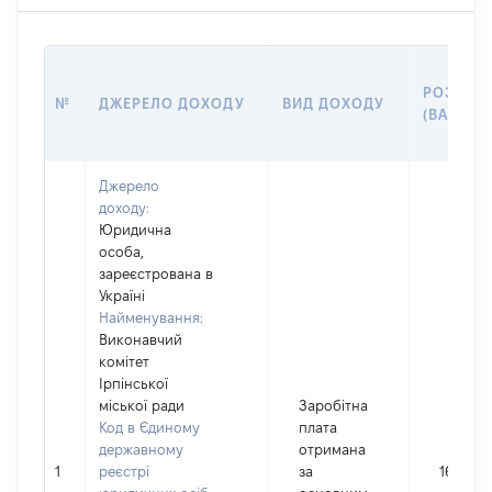
РОЗМІР
№
ДЖЕРЕЛО ДОХОДУ
ВИД ДОХОДУ
(ВАРТІСТ
Джерело
доходу:
Юридична
особа,
зареєстрована в
Україні
Найменування:
Виконавчий
комітет
Ірпінської
міської ради
Заробітна
Код в Єдиному
плата
державному
отримана
1
реєстрі
за
169299