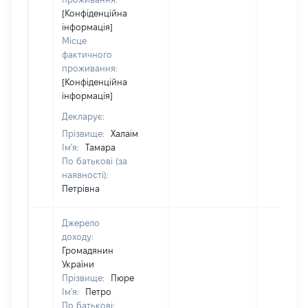
[Конфіденційна
інформація]
Місце
фактичного
проживання:
[Конфіденційна
інформація]
Декларує:
Прізвище:
Халаім
Ім'я:
Тамара
По батькові (за
наявності):
Петрівна
Джерело
доходу:
Громадянин
України
Прізвище:
Пюре
Ім'я:
Петро
По батькові: