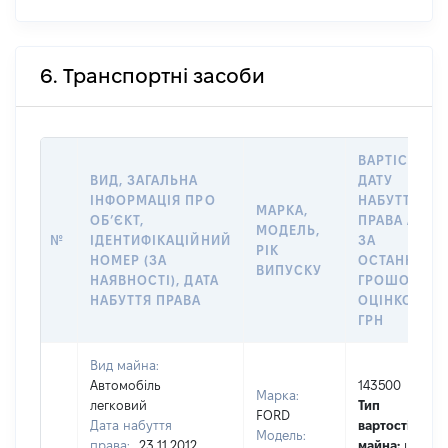
6. Транспортні засоби
ВАРТІСТЬ Н
ВИД, ЗАГАЛЬНА
ДАТУ
ІНФОРМАЦІЯ ПРО
НАБУТТЯ
МАРКА,
ОБʼЄКТ,
ПРАВА АБО
МОДЕЛЬ,
№
ІДЕНТИФІКАЦІЙНИЙ
ЗА
РІК
НОМЕР (ЗА
ОСТАННЬО
ВИПУСКУ
НАЯВНОСТІ), ДАТА
ГРОШОВОЮ
НАБУТТЯ ПРАВА
ОЦІНКОЮ,
ГРН
Вид майна:
Автомобіль
143500
Марка:
легковий
Тип
FORD
Дата набуття
вартості
Модель:
права:
23.11.2012
майна:
це