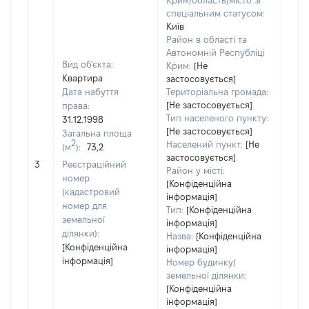
Крим/область/місто зі
спеціальним статусом:
Київ
Район в області та
Автономній Республіці
Вид об'єкта:
Крим:
[Не
Квартира
застосовується]
Дата набуття
Територіальна громада:
[Не застосовується]
права:
Тип населеного пункту:
31.12.1998
[Не застосовується]
Загальна площа
2
Населений пункт:
[Не
(м
):
73,2
застосовується]
[Не 
3
Реєстраційний
Район у місті:
номер
[Конфіденційна
(кадастровий
інформація]
номер для
Тип:
[Конфіденційна
земельної
інформація]
ділянки):
Назва:
[Конфіденційна
[Конфіденційна
інформація]
інформація]
Номер будинку/
земельної ділянки:
[Конфіденційна
інформація]