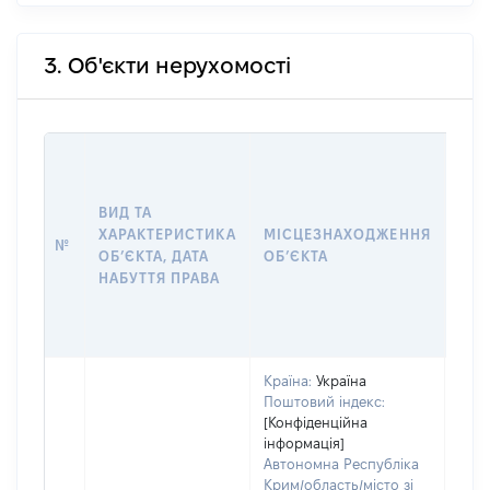
3. Об'єкти нерухомості
ВАР
ДАТ
НАБ
ВИД ТА
ПРА
ХАРАКТЕРИСТИКА
МІСЦЕЗНАХОДЖЕННЯ
№
ЗА
ОБʼЄКТА, ДАТА
ОБʼЄКТА
ОС
НАБУТТЯ ПРАВА
ГР
ОЦІ
ГРН
Країна:
Україна
Поштовий індекс:
[Конфіденційна
інформація]
Автономна Республіка
Крим/область/місто зі