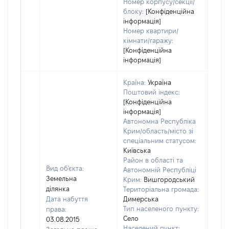
Номер корпусу/секції/
блоку:
[Конфіденційна
інформація]
Номер квартири/
кімнати/гаражу:
[Конфіденційна
інформація]
Країна:
Україна
Поштовий індекс:
[Конфіденційна
інформація]
Автономна Республіка
Крим/область/місто зі
спеціальним статусом:
Київська
Район в області та
Вид об'єкта:
Автономній Республіці
Земельна
Крим:
Вишгородський
ділянка
Територіальна громада:
Дата набуття
Димерська
Тип населеного пункту:
права:
1034
Село
03.08.2015
Тип
Населений пункт: