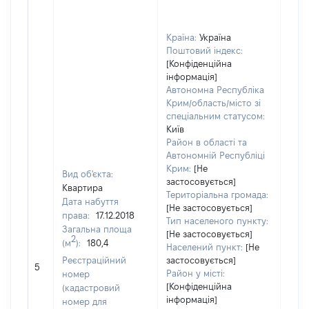
Країна:
Україна
Поштовий індекс:
[Конфіденційна
інформація]
Автономна Республіка
Крим/область/місто зі
спеціальним статусом:
Київ
Район в області та
Автономній Республіці
Крим:
[Не
Вид об'єкта:
застосовується]
Квартира
Територіальна громада:
Дата набуття
[Не застосовується]
права:
17.12.2018
1661
Тип населеного пункту:
Загальна площа
Тип
[Не застосовується]
2
(м
):
180,4
варт
Населений пункт:
[Не
обʼє
Реєстраційний
застосовується]
5
варт
Район у місті:
номер
дату
[Конфіденційна
(кадастровий
інформація]
набу
номер для