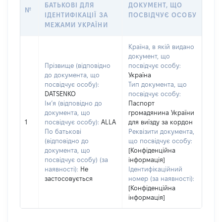
БАТЬКОВІ ДЛЯ
ДОКУМЕНТ, ЩО
№
ІДЕНТИФІКАЦІЇ ЗА
ПОСВІДЧУЄ ОСОБУ
МЕЖАМИ УКРАЇНИ
Країна, в якій видано
документ, що
Прізвище (відповідно
посвідчує особу:
до документа, що
Україна
посвідчує особу):
Тип документа, що
DATSENKO
посвідчує особу:
Ім’я (відповідно до
Паспорт
документа, що
громадянина України
1
посвідчує особу):
ALLA
для виїзду за кордон
По батькові
Реквізити документа,
(відповідно до
що посвідчує особу:
документа, що
[Конфіденційна
посвідчує особу) (за
інформація]
наявності):
Не
Ідентифікаційний
застосовується
номер (за наявності):
[Конфіденційна
інформація]