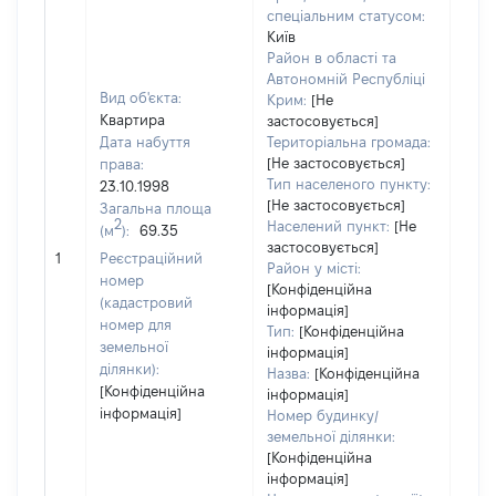
спеціальним статусом:
Київ
Район в області та
Автономній Республіці
Вид об'єкта:
Крим:
[Не
Квартира
застосовується]
Дата набуття
Територіальна громада:
[Не застосовується]
права:
2842
Тип населеного пункту:
23.10.1998
Тип
[Не застосовується]
Загальна площа
варт
2
Населений пункт:
[Не
(м
):
69.35
обʼє
застосовується]
1
Реєстраційний
варт
Район у місті:
номер
дату
[Конфіденційна
(кадастровий
інформація]
набу
номер для
Тип:
[Конфіденційна
пра
земельної
інформація]
ділянки):
Назва:
[Конфіденційна
[Конфіденційна
інформація]
інформація]
Номер будинку/
земельної ділянки:
[Конфіденційна
інформація]