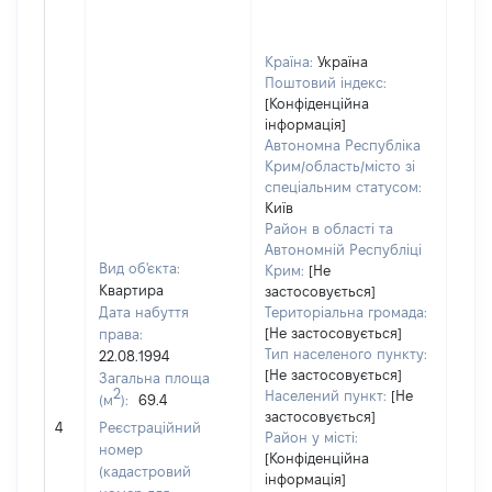
Країна:
Україна
Поштовий індекс:
[Конфіденційна
інформація]
Автономна Республіка
Крим/область/місто зі
спеціальним статусом:
Київ
Район в області та
Автономній Республіці
Вид об'єкта:
Крим:
[Не
Квартира
застосовується]
Дата набуття
Територіальна громада:
[Не застосовується]
права:
Тип населеного пункту:
22.08.1994
[Не застосовується]
Загальна площа
2
Населений пункт:
[Не
(м
):
69.4
застосовується]
[Не 
4
Реєстраційний
Район у місті:
номер
[Конфіденційна
(кадастровий
інформація]