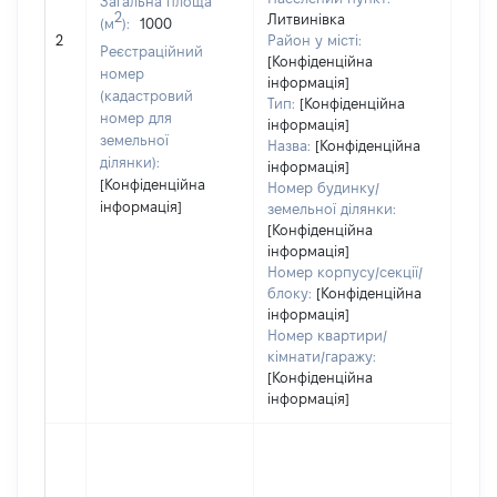
Загальна площа
варт
2
Литвинівка
(м
):
1000
обʼє
2
Район у місті:
варт
Реєстраційний
[Конфіденційна
дату
номер
інформація]
набу
(кадастровий
Тип:
[Конфіденційна
пра
номер для
інформація]
земельної
Назва:
[Конфіденційна
ділянки):
інформація]
[Конфіденційна
Номер будинку/
інформація]
земельної ділянки:
[Конфіденційна
інформація]
Номер корпусу/секції/
блоку:
[Конфіденційна
інформація]
Номер квартири/
кімнати/гаражу:
[Конфіденційна
інформація]