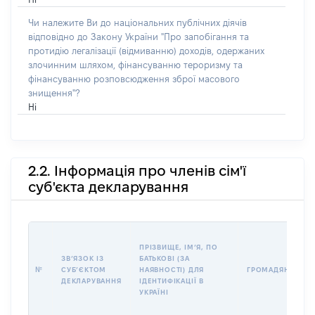
Чи належите Ви до національних публічних діячів
відповідно до Закону України "Про запобігання та
протидію легалізації (відмиванню) доходів, одержаних
злочинним шляхом, фінансуванню тероризму та
фінансуванню розповсюдження зброї масового
знищення"?
Ні
2.2. Інформація про членів сім'ї
суб'єкта декларування
ПРІЗВИЩЕ, ІМʼЯ, ПО
ЗВʼЯЗОК ІЗ
БАТЬКОВІ (ЗА
№
СУБʼЄКТОМ
НАЯВНОСТІ) ДЛЯ
ГРОМАДЯНСТВО
ДЕКЛАРУВАННЯ
ІДЕНТИФІКАЦІЇ В
УКРАЇНІ