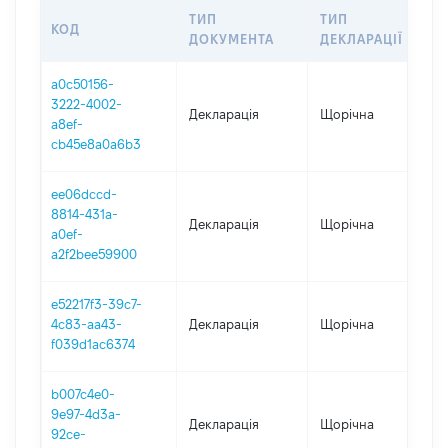
ТИП
ТИП
КОД
ПЕ
ДОКУМЕНТА
ДЕКЛАРАЦІЇ
a0c50156-
3222-4002-
Декларація
Щорічна
20
a8ef-
cb45e8a0a6b3
ee06dccd-
8814-431a-
Декларація
Щорічна
20
a0ef-
a2f2bee59900
e52217f3-39c7-
4c83-aa43-
Декларація
Щорічна
20
f039d1ac6374
b007c4e0-
9e97-4d3a-
Декларація
Щорічна
20
92ce-