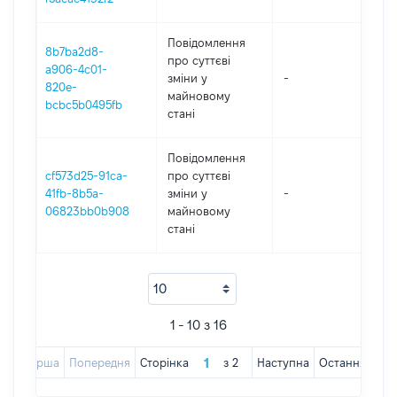
Повідомлення
8b7ba2d8-
про суттєві
a906-4c01-
зміни y
-
20
820e-
майновому
bcbc5b0495fb
стані
Повідомлення
cf573d25-91ca-
про суттєві
41fb-8b5a-
зміни y
-
20
06823bb0b908
майновому
стані
1 - 10 з 16
Перша
Попередня
Сторінка
з
2
Наступна
Остання