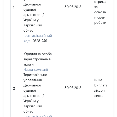
отримана
Державної
30.05.2018
за
1
судової
основним
адміністрації
місцем
України у
роботи
Харківській
області
Ідентифікаційний
код:
26281249
Юридична особа,
зареєстрована в
Україні
Назва компанії:
Територіальне
управління
Інше
:
Державної
Виплата
30.05.2018
2
судової
лікарняного
адміністрації
листа
України у
Харківській
області
Ідентифікаційний