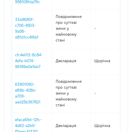
958108fda79c
Повідомлення
33a9680f-
про суттєві
c706-4503-
зміни y
-
20
9a58-
майновому
d81d1cc4f6bf
стані
cfc4e012-8c84-
4dfa-b074-
Декларація
Щорічна
20
96186e0e1bb7
Повідомлення
63901090-
про суттєві
e89b-428b-
зміни y
-
20
a709-
майновому
aad25b367821
стані
efaca69d-12fc-
4d62-a2b0-
Декларація
Щорічна
20
f5aeac4132f2