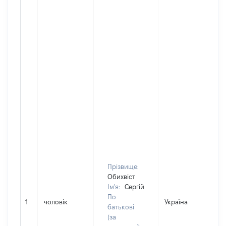
Прізвище:
Обихвіст
Ім'я:
Сергій
По
1
чоловік
Україна
Д
батькові
(за