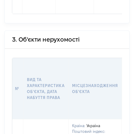
3. Об'єкти нерухомості
ВАР
ДАТ
НАБ
ВИД ТА
ПРА
ХАРАКТЕРИСТИКА
МІСЦЕЗНАХОДЖЕННЯ
№
ЗА
ОБʼЄКТА, ДАТА
ОБʼЄКТА
ОС
НАБУТТЯ ПРАВА
ГР
ОЦІ
ГРН
Країна:
Україна
Поштовий індекс: