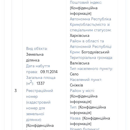
Поштовий індекс:
[Конфіденційна
інформація]
Автономна Республіка
Крим/область/місто зі
спеціальним статусом:
Харківська
Район в області та
Автономній Республіці
Вид об'єкта:
Крим:
Богодухівський
Земельна
Територіальна громада:
ділянка
Валківська
Дата набуття
Тип населеного пункту:
1320
права:
09.11.2014
Село
Тип
Загальна площа
Населений пункт:
варт
2
(м
):
1337
Сніжків
обʼє
3
Реєстраційний
Район у місті:
варт
[Конфіденційна
номер
дату
інформація]
(кадастровий
набу
Тип:
[Конфіденційна
номер для
пра
інформація]
земельної
Назва:
[Конфіденційна
ділянки):
інформація]
[Конфіденційна
Номер будинку/