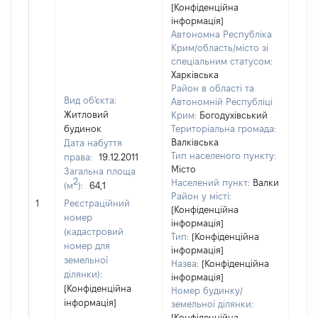
[Конфіденційна
інформація]
Автономна Республіка
Крим/область/місто зі
спеціальним статусом:
Харківська
Район в області та
Вид об'єкта:
Автономній Республіці
Житловий
Крим:
Богодухівський
будинок
Територіальна громада:
Валківська
Дата набуття
Тип населеного пункту:
права:
19.12.2011
Місто
Загальна площа
2
Населений пункт:
Валки
(м
):
64,1
Район у місті:
[Не 
1
Реєстраційний
[Конфіденційна
номер
інформація]
(кадастровий
Тип:
[Конфіденційна
номер для
інформація]
земельної
Назва:
[Конфіденційна
ділянки):
інформація]
[Конфіденційна
Номер будинку/
інформація]
земельної ділянки:
[Конфіденційна