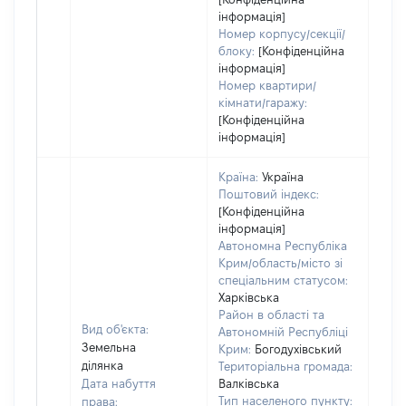
інформація]
Номер корпусу/секції/
блоку:
[Конфіденційна
інформація]
Номер квартири/
кімнати/гаражу:
[Конфіденційна
інформація]
Країна:
Україна
Поштовий індекс:
[Конфіденційна
інформація]
Автономна Республіка
Крим/область/місто зі
спеціальним статусом:
Харківська
Район в області та
Вид об'єкта:
Автономній Республіці
Земельна
Крим:
Богодухівський
ділянка
Територіальна громада:
Дата набуття
Валківська
Тип населеного пункту:
права: