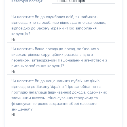
шоста категорія
Категорія посади:
Чи належите Ви до службових осіб, які займають
відповідальне та особливо відповідальне становище,
відповідно до Закону України «Про запобігання
корупції»?
Ні
Чи належить Ваша посада до посад, пов'язаних з
високим рівнем корупційних ризиків, згідно з
переліком, затвердженим Національним агентством з
питань запобігання корупції?
Ні
Чи належите Ви до національних публічних діячів
відповідно до Закону України “Про запобігання та
протидію легалізації (відмиванню) доходів, одержаних
злочинним шляхом, фінансуванню тероризму та
фінансуванню розповсюдження зброї масового
знищення”?
Ні