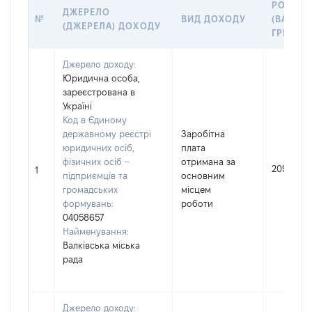
РОЗМІР
ДЖЕРЕЛО
№
ВИД ДОХОДУ
(ВАРТІС
(ДЖЕРЕЛА) ДОХОДУ
ГРН
Джерело доходу:
Юридична особа,
зареєстрована в
Україні
Код в Єдиному
державному реєстрі
Заробітна
юридичних осіб,
плата
фізичних осіб –
отримана за
209673
1
підприємців та
основним
громадських
місцем
формувань:
роботи
04058657
Найменування:
Валківська міська
рада
Джерело доходу: