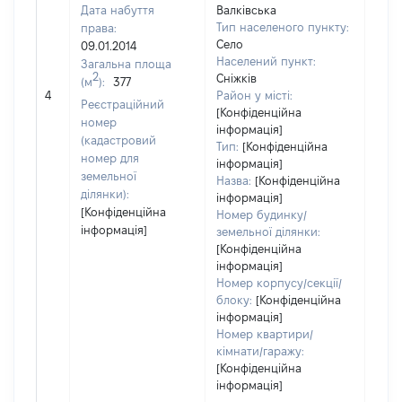
Дата набуття
Валківська
Тип населеного пункту:
права:
268
Село
09.01.2014
Тип
Населений пункт:
Загальна площа
варт
2
Сніжків
(м
):
377
обʼє
4
Район у місті:
варт
Реєстраційний
[Конфіденційна
дату
номер
інформація]
набу
(кадастровий
Тип:
[Конфіденційна
пра
номер для
інформація]
земельної
Назва:
[Конфіденційна
ділянки):
інформація]
[Конфіденційна
Номер будинку/
інформація]
земельної ділянки:
[Конфіденційна
інформація]
Номер корпусу/секції/
блоку:
[Конфіденційна
інформація]
Номер квартири/
кімнати/гаражу:
[Конфіденційна
інформація]