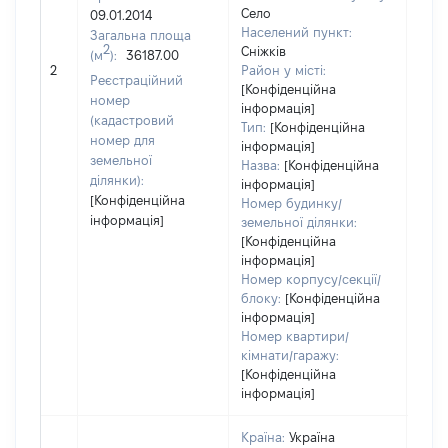
Село
09.01.2014
Населений пункт:
Загальна площа
2
Сніжків
(м
):
36187.00
[Не 
2
Район у місті:
Реєстраційний
[Конфіденційна
номер
інформація]
(кадастровий
Тип:
[Конфіденційна
номер для
інформація]
земельної
Назва:
[Конфіденційна
ділянки):
інформація]
[Конфіденційна
Номер будинку/
інформація]
земельної ділянки:
[Конфіденційна
інформація]
Номер корпусу/секції/
блоку:
[Конфіденційна
інформація]
Номер квартири/
кімнати/гаражу:
[Конфіденційна
інформація]
Країна:
Україна