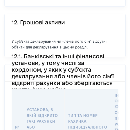
12. Грошові активи
У суб'єкта декларування чи членів його сім'ї відсутні
об'єкти для декларування в цьому розділі.
12.1. Банківські та інші фінансові
установи, у тому числі за
кордоном, у яких у суб'єкта
декларування або членів його сім'ї
відкриті рахунки або зберігаються
кошти, інше майно
ІНФОР
ФІЗИЧН
ЮРИДИ
УСТАНОВА, В
ОСОБУ,
ЯКІЙ ВІДКРИТО
ТИП ТА НОМЕР
ПРАВО
ТАКІ РАХУНКИ
РАХУНКА,
РОЗПО
№
АБО
ІНДИВІДУАЛЬНОГО