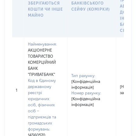
ТАКИМ
ЗБЕРІГАЮТЬСЯ
БАНКІВСЬКОГО
АБО М
КОШТИ ЧИ ІНШЕ
СЕЙФУ (КОМІРКИ)
ДО
МАЙНО
ІНДИВ
БАНКІ
СЕЙФУ 
Найменування:
АКЦІОНЕРНЕ
ТОВАРИСТВО
КОМЕРЦІЙНИЙ
БАНК
"ПРИВАТБАНК"
Тип рахунку:
Код в Єдиному
[Конфіденційна
державному
[Не
інформація]
1
реєстрі
застосо
Номер рахунку:
юридичних
[Конфіденційна
інформація]
осіб, фізичних
осіб –
підприємців та
громадських
формувань:
14360570