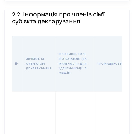
2.2. Інформація про членів сім'ї
суб'єкта декларування
П
І
Б
ПРІЗВИЩЕ, ІМʼЯ,
І
ЗВʼЯЗОК ІЗ
ПО БАТЬКОВІ (ЗА
№
СУБʼЄКТОМ
НАЯВНОСТІ) ДЛЯ
ГРОМАДЯНСТВО
У
ДЕКЛАРУВАННЯ
ІДЕНТИФІКАЦІЇ В
Д
УКРАЇНІ