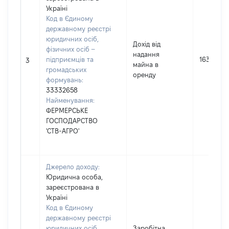
Україні
Код в Єдиному
державному реєстрі
юридичних осіб,
Дохід від
фізичних осіб –
надання
підприємців та
16368
3
майна в
громадських
оренду
формувань:
33332658
Найменування:
ФЕРМЕРСЬКЕ
ГОСПОДАРСТВО
'СТВ-АГРО'
Джерело доходу:
Юридична особа,
зареєстрована в
Україні
Код в Єдиному
державному реєстрі
юридичних осіб,
Заробітна