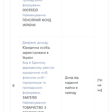
громадських
формувань:
00035323
Найменування:
ПЕНСІЙНИЙ ФОНД
УКРАЇНИ
Джерело доходу:
Юридична особа,
зареєстрована в
Україні
Код в Єдиному
державному реєстрі
юридичних осіб,
фізичних осіб –
Дохід від
[Член сім'
підприємців та
надання
не надав
6
громадських
майна в
інформац
формувань:
оренду
34473765
Найменування:
ТОВАРИСТВО З