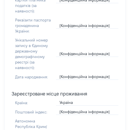
картки платника
податків (за
наявності):
Реквізити паспорта
[Конфіденційна інформація]
громадянина
України:
Унікальний номер
запису в Єдиному
державному
[Конфіденційна інформація]
демографічному
реєстрі (за
наявності):
[Конфіденційна інформація]
Дата народження:
Зареєстроване місце проживання
Україна
Країна:
[Конфіденційна інформація]
Поштовий індекс:
Автономна
Республіка Крим/