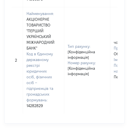
Найменування:
АКЦІОНЕРНЕ
ТОВАРИСТВО
"ПЕРШИЙ
УКРАЇНСЬКИЙ
МІЖНАРОДНИЙ
чоловік
Тип рахунку:
БАНК"
Прізвищ
[Конфіденційна
Код в Єдиному
Обихвіс
інформація]
державному
Ім'я:
Се
2
Номер рахунку:
реєстрі
По батьк
[Конфіденційна
юридичних
наявност
інформація]
осіб, фізичних
Петрови
осіб –
підприємців та
громадських
формувань:
14282829