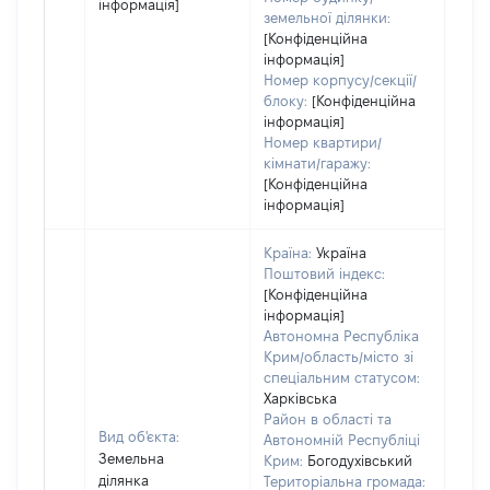
інформація]
земельної ділянки:
[Конфіденційна
інформація]
Номер корпусу/секції/
блоку:
[Конфіденційна
інформація]
Номер квартири/
кімнати/гаражу:
[Конфіденційна
інформація]
Країна:
Україна
Поштовий індекс:
[Конфіденційна
інформація]
Автономна Республіка
Крим/область/місто зі
спеціальним статусом:
Харківська
Район в області та
Вид об'єкта:
Автономній Республіці
Земельна
Крим:
Богодухівський
ділянка
Територіальна громада: