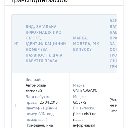
транспортні засоби
ВАРТІСТ
ВИД, ЗАГАЛЬНА
ДАТУ
ІНФОРМАЦІЯ ПРО
НАБУТТЯ
ОБʼЄКТ,
МАРКА,
ПРАВА А
№
ІДЕНТИФІКАЦІЙНИЙ
МОДЕЛЬ, РІК
ЗА
НОМЕР (ЗА
ВИПУСКУ
ОСТАНН
НАЯВНОСТІ), ДАТА
ГРОШО
НАБУТТЯ ПРАВА
ОЦІНКОЮ
ГРН
Вид майна:
Автомобіль
Марка:
легковий
VOLKSWAGEN
Дата набуття
Модель:
[Член сім'ї
права:
25.04.2015
GOLF-2
не надав
1
Ідентифікаційний
Рік випуску:
інформаці
номер (VIN-код,
[Член сім'ї не
номер шасі):
надав
[Конфіденційна
інформацію]