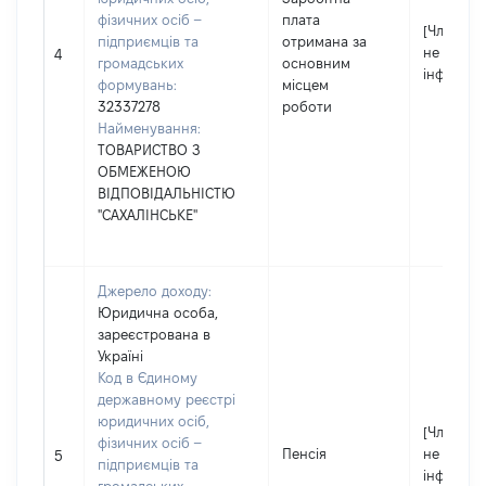
фізичних осіб –
плата
[Член сім'
підприємців та
отримана за
не надав
4
громадських
основним
інформац
формувань:
місцем
32337278
роботи
Найменування:
ТОВАРИСТВО З
ОБМЕЖЕНОЮ
ВІДПОВІДАЛЬНІСТЮ
"САХАЛІНСЬКЕ"
Джерело доходу:
Юридична особа,
зареєстрована в
Україні
Код в Єдиному
державному реєстрі
юридичних осіб,
[Член сім'
фізичних осіб –
Пенсія
не надав
5
підприємців та
інформац