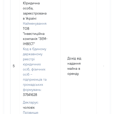
Юридична
особа,
зареєстрована
в Україні
Найменування:
ТОВ
"Інвестиційна
компанія "ЗЕМ-
ІНВЕСТ"
Код в Єдиному
державному
Дохід від
реєстрі
надання
юридичних
5
6500
майна в
осіб, фізичних
оренду
осіб –
підприємців та
громадських
формувань:
37541628
Декларує:
чоловік
Прізвище: