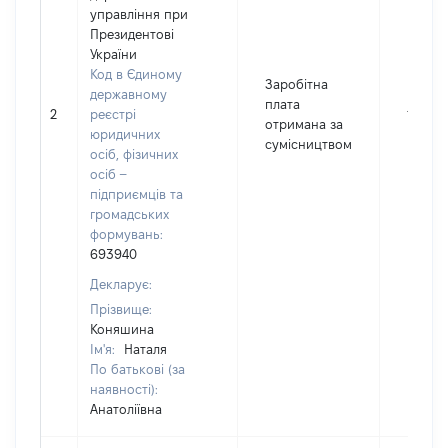
управління при
Президентові
України
Код в Єдиному
Заробітна
державному
плата
2
реєстрі
11893
отримана за
юридичних
сумісництвом
осіб, фізичних
осіб –
підприємців та
громадських
формувань:
693940
Декларує:
Прізвище:
Коняшина
Ім'я:
Наталя
По батькові (за
наявності):
Анатоліївна