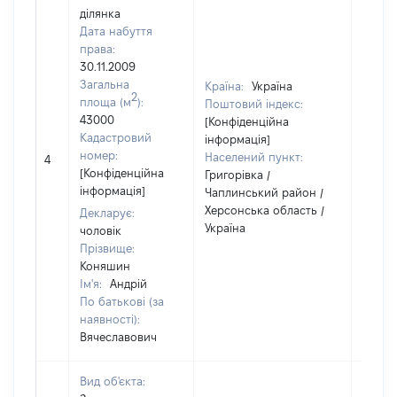
ділянка
Дата набуття
права:
30.11.2009
Загальна
Країна:
Україна
2
площа (м
):
Поштовий індекс:
43000
[Конфіденційна
Кадастровий
інформація]
номер:
Населений пункт:
4
1
[Конфіденційна
Григорівка /
інформація]
Чаплинський район /
Херсонська область /
Декларує:
Україна
чоловік
Прізвище:
Коняшин
Ім'я:
Андрій
По батькові (за
наявності):
Вячеславович
Вид об'єкта: