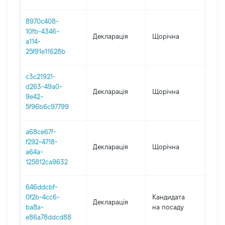
8970c408-
10fb-4346-
Декларація
Щорічна
202
a114-
25f91e11628b
c3c21921-
d263-49a0-
Декларація
Щорічна
202
9e42-
5f96b6c97799
a68ce67f-
f292-4718-
Декларація
Щорічна
202
a64a-
125812ca9632
646ddcbf-
0f2b-4cc6-
Кандидата
Декларація
202
ba8a-
на посаду
e86a78ddcd88