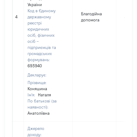
України
Код в Єдиному
Благодійна
4
державному
500
допомога
реєстрі
юридичних
осіб, фізичних
осіб –
підприємців та
громадських
формувань:
693940
Декларує:
Прізвище:
Коняшина
Ім'я:
Наталя
По батькові (за
наявності):
Анатоліївна
Джерело
доходу: