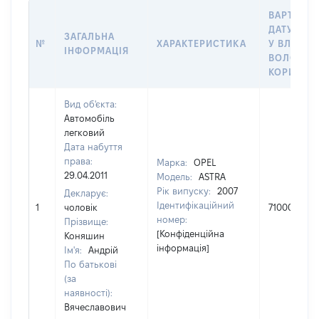
ВАРТІСТЬ
ДАТУ НАБ
ЗАГАЛЬНА
№
ХАРАКТЕРИСТИКА
У ВЛАСНІ
ІНФОРМАЦІЯ
ВОЛОДІН
КОРИСТУ
Вид об'єкта:
Автомобіль
легковий
Дата набуття
права:
Марка:
OPEL
29.04.2011
Модель:
ASTRA
Рік випуску:
2007
Декларує:
Ідентифікаційний
1
чоловік
71000
номер:
Прізвище:
[Конфіденційна
Коняшин
інформація]
Ім'я:
Андрій
По батькові
(за
наявності):
Вячеславович