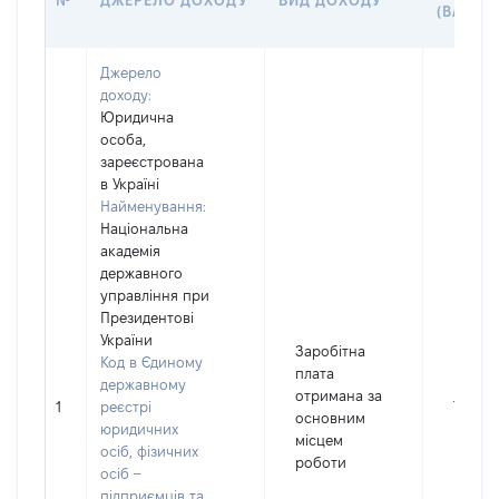
№
ДЖЕРЕЛО ДОХОДУ
ВИД ДОХОДУ
(ВАРТІС
Джерело
доходу:
Юридична
особа,
зареєстрована
в Україні
Найменування:
Національна
академія
державного
управління при
Президентові
України
Заробітна
Код в Єдиному
плата
державному
отримана за
1
реєстрі
79192
основним
юридичних
місцем
осіб, фізичних
роботи
осіб –
підприємців та