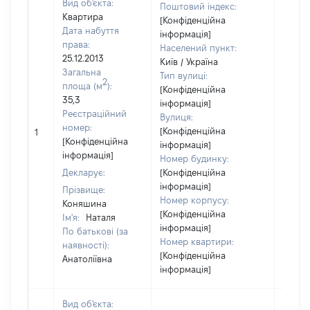
Вид об'єкта:
Поштовий індекс:
Квартира
[Конфіденційна
Дата набуття
інформація]
права:
Населений пункт:
25.12.2013
Київ / Україна
Загальна
Тип вулиці:
2
площа (м
):
[Конфіденційна
35,3
інформація]
Реєстраційний
Вулиця:
номер:
[Конфіденційна
1
27000
[Конфіденційна
інформація]
інформація]
Номер будинку:
Декларує:
[Конфіденційна
інформація]
Прізвище:
Номер корпусу:
Коняшина
[Конфіденційна
Ім'я:
Наталя
інформація]
По батькові (за
Номер квартири:
наявності):
[Конфіденційна
Анатоліївна
інформація]
Вид об'єкта: