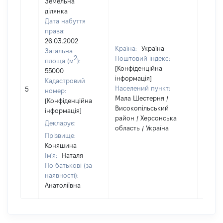
Земельна
ділянка
Дата набуття
права:
26.03.2002
Країна:
Україна
Загальна
2
Поштовий індекс:
площа (м
):
[Конфіденційна
55000
інформація]
Кадастровий
Населений пункт:
5
1
номер:
Мала Шестерня /
[Конфіденційна
Високопільський
інформація]
район / Херсонська
Декларує:
область / Україна
Прізвище:
Коняшина
Ім'я:
Наталя
По батькові (за
наявності):
Анатоліївна