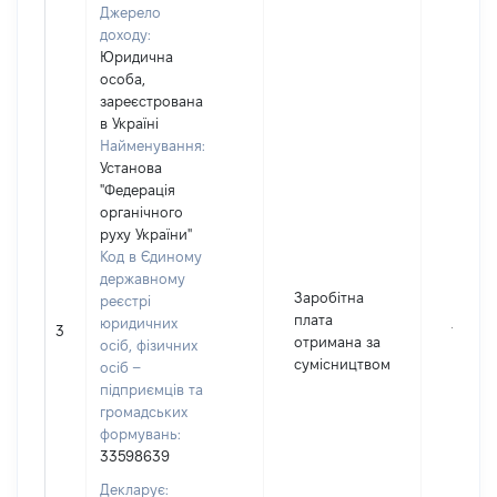
Джерело
доходу:
Юридична
особа,
зареєстрована
в Україні
Найменування:
Установа
"Федерація
органічного
руху України"
Код в Єдиному
державному
Заробітна
реєстрі
плата
юридичних
3
16800
отримана за
осіб, фізичних
сумісництвом
осіб –
підприємців та
громадських
формувань:
33598639
Декларує: