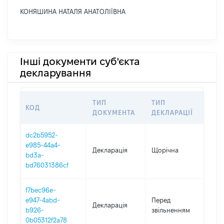
КОНЯШИНА НАТАЛЯ АНАТОЛІЇВНА
Інші документи суб'єкта
декларування
ТИП
ТИП
КОД
ПЕ
ДОКУМЕНТА
ДЕКЛАРАЦІЇ
dc2b5952-
e985-44a4-
Декларація
Щорічна
202
bd3a-
bd76031386cf
f7bec96e-
01.0
e947-4abd-
Перед
Декларація
-
b926-
звільненням
17.0
0b05312f2a78