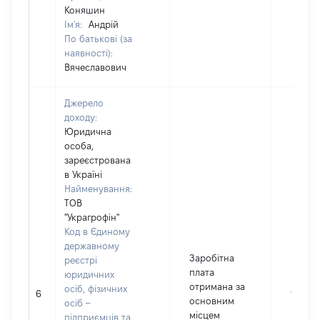
Коняшин
Ім'я:
Андрій
По батькові (за
наявності):
Вячеславович
Джерело
доходу:
Юридична
особа,
зареєстрована
в Україні
Найменування:
ТОВ
"Украгрофін"
Код в Єдиному
державному
Заробітна
реєстрі
плата
юридичних
отримана за
осіб, фізичних
6
16920
основним
осіб –
місцем
підприємців та