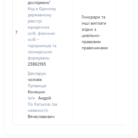
досліджень"
Код в Єдиному
державному
Гонорари та
реєстрі
інші виплати
юридичних
згідно з
7
10200
осіб, фізичних
цивільно-
осіб –
правовим
підприємців та
правочинами
громадських
формувань:
23862193
Декларує:
чоловік
Прізвище:
Коняшин
Ім'я:
Андрій
По батькові (за
наявності):
Вячеславович