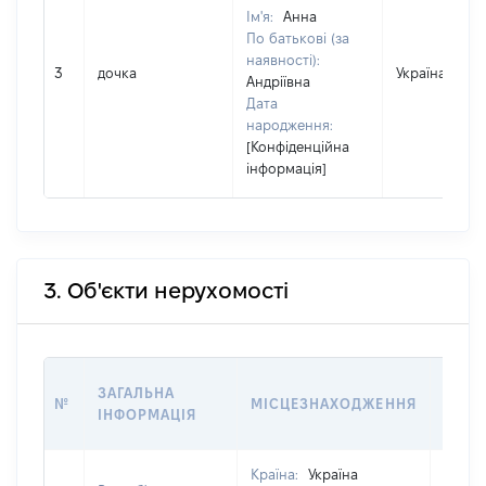
Ім'я:
Анна
По батькові (за
наявності):
3
дочка
Україна
Андріївна
Дата
народження:
[Конфіденційна
інформація]
3. Об'єкти нерухомості
ВАРТ
ЗАГАЛЬНА
№
МІСЦЕЗНАХОДЖЕННЯ
НА Д
ІНФОРМАЦІЯ
НАБУ
Країна:
Україна