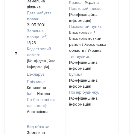
Земельна
Країна:
Україна
ділянка
Поштовий індекс:
Дата набуття
[Конфіденційна
права:
інформація]
21.03.2001
Населений пункт:
Загальна
Високопілля /
2
площа (м
):
Високопільський
15,25
район / Херсонська
Кадастровий
область / Україна
3
1
номер:
Тип вулиці:
[Конфіденційна
[Конфіденційна
інформація]
інформація]
Декларує:
Вулиця:
[Конфіденційна
Прізвище:
інформація]
Коняшина
Номер будинку:
Ім'я:
Наталя
[Конфіденційна
По батькові (за
інформація]
наявності):
Анатоліївна
Вид об'єкта:
Земельна