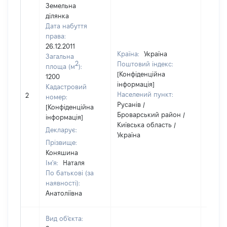
Земельна
ділянка
Дата набуття
права:
26.12.2011
Країна:
Україна
Загальна
2
Поштовий індекс:
площа (м
):
[Конфіденційна
1200
інформація]
Кадастровий
Населений пункт:
2
16000
номер:
Русанів /
[Конфіденційна
Броварський район /
інформація]
Київська область /
Декларує:
Україна
Прізвище:
Коняшина
Ім'я:
Наталя
По батькові (за
наявності):
Анатоліївна
Вид об'єкта: