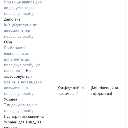
Прізвище (відповідно
до документа, що
посвідчує особу):
Zamorska
Ім’я (відповідно до
документа, що
посвідчує особу):
Olha
По батькові
(відповідно до
документа, що
посвідчує особу) (за
наявності):
Не
застосовується
Країна, в якій видано
документ, що
[Конфіденційна
[Конфіденційна
посвідчує особу:
інформація]
інформація]
Україна
Тип документа, що
посвідчує особу:
Паспорт громадянина
України для виїзду за
кордон