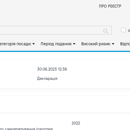
Й
ПРО РЕЄСТР
ш
атегорія посади:
Період подання:
Високий ризик:
Відп
30.06.2023 12:36
Декларація
2022
ого самоврядування (охоплює