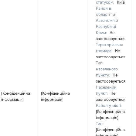
статусом:
Київ
Район в
області та
Автономній
Республіці
Крим:
Не
застосовується
Територіальна
громада:
Не
застосовується
Тип
населеного
пункту:
Не
застосовується
Населений
[Конфіденційна
[Конфіденційна
пункт:
Не
інформація]
інформація]
застосовується
Район у місті:
[Конфіденційна
інформація]
Тип:
[Конфіденційна
інформація]