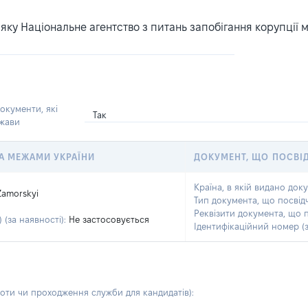
ку Національне агентство з питань запобігання корупції 
окументи, які
Так
ржави
 ЗА МЕЖАМИ УКРАЇНИ
ДОКУМЕНТ, ЩО ПОСВІ
Країна, в якій видано док
Zamorskyi
Тип документа, що посвід
Реквізити документа, що 
 (за наявності):
Не застосовується
Ідентифікаційний номер (з
боти чи проходження служби для кандидатів)
: