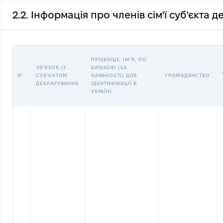
2.2. Інформація про членів сім'ї суб'єкта 
ПРІЗВИЩЕ, ІМʼЯ, ПО
ЗВʼЯЗОК ІЗ
БАТЬКОВІ (ЗА
№
СУБʼЄКТОМ
НАЯВНОСТІ) ДЛЯ
ГРОМАДЯНСТВО
ДЕКЛАРУВАННЯ
ІДЕНТИФІКАЦІЇ В
УКРАЇНІ