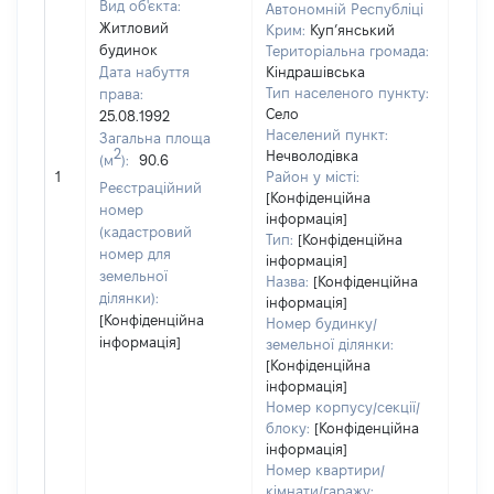
Вид об'єкта:
Автономній Республіці
Житловий
Крим:
Куп’янський
будинок
Територіальна громада:
Дата набуття
Кіндрашівська
Тип населеного пункту:
права:
Село
25.08.1992
Населений пункт:
Загальна площа
2
Нечволодівка
(м
):
90.6
[Не 
1
Район у місті:
Реєстраційний
[Конфіденційна
номер
інформація]
(кадастровий
Тип:
[Конфіденційна
номер для
інформація]
земельної
Назва:
[Конфіденційна
ділянки):
інформація]
[Конфіденційна
Номер будинку/
інформація]
земельної ділянки:
[Конфіденційна
інформація]
Номер корпусу/секції/
блоку:
[Конфіденційна
інформація]
Номер квартири/
кімнати/гаражу: