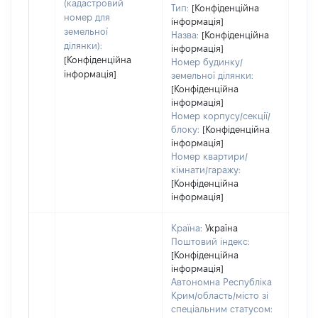
(кадастровий
Тип:
[Конфіденційна
номер для
інформація]
земельної
Назва:
[Конфіденційна
ділянки):
інформація]
[Конфіденційна
Номер будинку/
інформація]
земельної ділянки:
[Конфіденційна
інформація]
Номер корпусу/секції/
блоку:
[Конфіденційна
інформація]
Номер квартири/
кімнати/гаражу:
[Конфіденційна
інформація]
Країна:
Україна
Поштовий індекс:
[Конфіденційна
інформація]
Автономна Республіка
Крим/область/місто зі
спеціальним статусом: