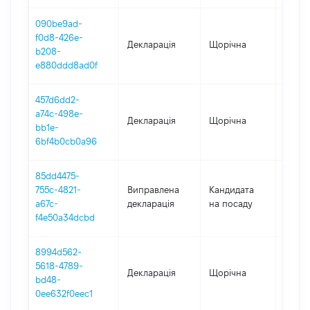
090be9ad-
f0d8-426e-
Декларація
Щорічна
2024
b208-
e880ddd8ad0f
457d6dd2-
a74c-498e-
Декларація
Щорічна
2023
bb1e-
6bf4b0cb0a96
85dd4475-
755c-4821-
Виправлена
Кандидата
2021
a67c-
декларація
на посаду
f4e50a34dcbd
8994d562-
5618-4789-
Декларація
Щорічна
2022
bd48-
0ee632f0eec1