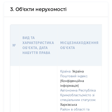
3. Об'єкти нерухомості
ВАР
ВИД ТА
ДАТ
ХАРАКТЕРИСТИКА
МІСЦЕЗНАХОДЖЕННЯ
ПРА
№
ОБʼЄКТА, ДАТА
ОБʼЄКТА
ОС
НАБУТТЯ ПРАВА
ГР
ОЦІ
Країна:
Україна
Поштовий індекс:
[Конфіденційна
інформація]
Автономна Республіка
Крим/область/місто зі
спеціальним статусом:
Харківська
Район в області та