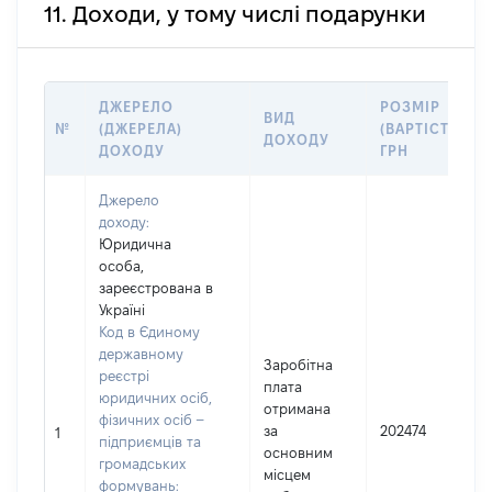
11. Доходи, у тому числі подарунки
ДЖЕРЕЛО
РОЗМІР
ВИД
№
(ДЖЕРЕЛА)
(ВАРТІСТЬ),
ДОХОДУ
ДОХОДУ
ГРН
Джерело
доходу:
Юридична
особа,
зареєстрована в
Україні
Код в Єдиному
державному
Заробітна
реєстрі
плата
юридичних осіб,
отримана
фізичних осіб –
за
202474
1
підприємців та
основним
громадських
місцем
формувань: