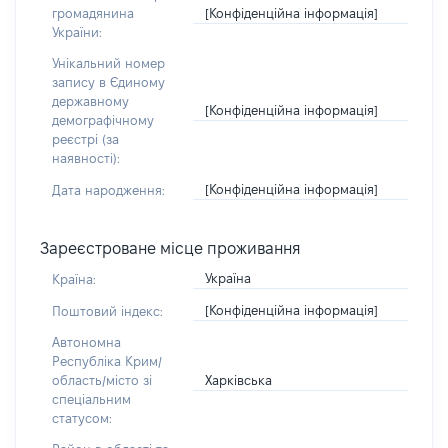
[Конфіденційна інформація]
громадянина
України:
Унікальний номер
запису в Єдиному
державному
[Конфіденційна інформація]
демографічному
реєстрі (за
наявності):
[Конфіденційна інформація]
Дата народження:
Зареєстроване місце проживання
Україна
Країна:
[Конфіденційна інформація]
Поштовий індекс:
Автономна
Республіка Крим/
Харківська
область/місто зі
спеціальним
статусом: