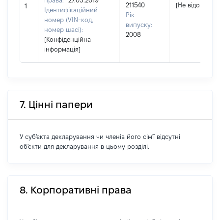
права:
27.03.2019
211540
[Не відомо]
1
Ідентифікаційний
Рік
номер (VIN-код,
випуску:
номер шасі):
2008
[Конфіденційна
інформація]
7. Цінні папери
У суб'єкта декларування чи членів його сім'ї відсутні
об'єкти для декларування в цьому розділі.
8. Корпоративні права