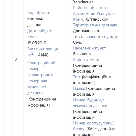
Харківська
Район в області та
Вид об'єкта:
Автономній Республіці
Земельна
Крим:
Куп’янський
ділянка
Територіальна громада:
Дата набуття
Дворічанська
Тип населеного пункту:
права:
Село
19.05.2016
Населений пункт:
Загальна площа
2
Вільшана
(м
):
41448
[Не
3
Район у місті:
заст
Реєстраційний
[Конфіденційна
номер
інформація]
(кадастровий
Тип:
[Конфіденційна
номер для
інформація]
земельної
Назва:
[Конфіденційна
ділянки):
інформація]
[Конфіденційна
Номер будинку/
інформація]
земельної ділянки:
[Конфіденційна
інформація]
Номер корпусу/секції/
блоку:
[Конфіденційна
інформація]