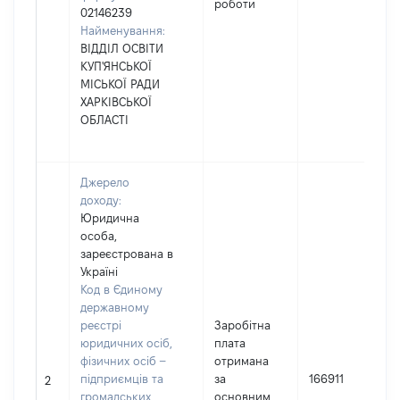
роботи
02146239
Найменування:
ВІДДІЛ ОСВІТИ
КУП'ЯНСЬКОЇ
МІСЬКОЇ РАДИ
ХАРКІВСЬКОЇ
ОБЛАСТІ
Джерело
доходу:
Юридична
особа,
зареєстрована в
Україні
Код в Єдиному
державному
реєстрі
Заробітна
юридичних осіб,
плата
фізичних осіб –
отримана
підприємців та
за
166911
2
громадських
основним