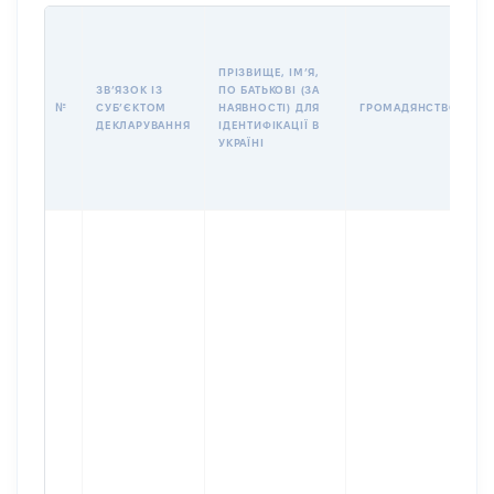
П
І
Б
ПРІЗВИЩЕ, ІМʼЯ,
І
ЗВʼЯЗОК ІЗ
ПО БАТЬКОВІ (ЗА
№
СУБʼЄКТОМ
НАЯВНОСТІ) ДЛЯ
ГРОМАДЯНСТВО
У
ДЕКЛАРУВАННЯ
ІДЕНТИФІКАЦІЇ В
Д
УКРАЇНІ