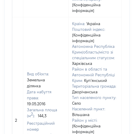
[Конфіденційна
інформація]
Країна:
Україна
Поштовий індекс:
[Конфіденційна
інформація]
Автономна Республіка
Крим/область/місто зі
спеціальним статусом:
Харківська
Район в області та
Вид об'єкта:
Автономній Республіці
Земельна
Крим:
Куп’янський
ділянка
Територіальна громада:
Дата набуття
Дворічанська
Тип населеного пункту:
права:
Село
19.05.2016
Населений пункт:
Загальна площа
2
Вільшана
(м
):
144,3
[Не
2
Район у місті:
заст
Реєстраційний
[Конфіденційна
номер
інформація]