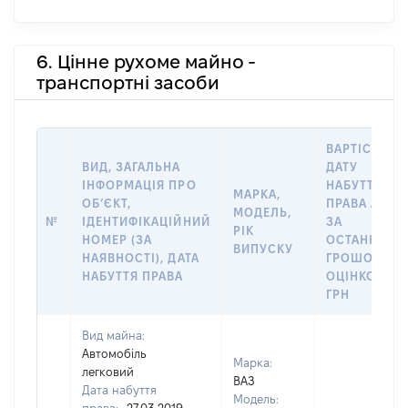
6. Цінне рухоме майно -
транспортні засоби
ВАРТІСТЬ Н
ВИД, ЗАГАЛЬНА
ДАТУ
ІНФОРМАЦІЯ ПРО
НАБУТТЯ
МАРКА,
ОБʼЄКТ,
ПРАВА АБО
МОДЕЛЬ,
№
ІДЕНТИФІКАЦІЙНИЙ
ЗА
РІК
НОМЕР (ЗА
ОСТАННЬО
ВИПУСКУ
НАЯВНОСТІ), ДАТА
ГРОШОВОЮ
НАБУТТЯ ПРАВА
ОЦІНКОЮ,
ГРН
Вид майна:
Автомобіль
Марка:
легковий
ВАЗ
Дата набуття
Модель: