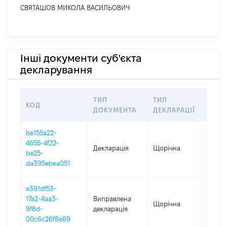
СВЯТАШОВ МИКОЛА ВАСИЛЬОВИЧ
Інші документи суб'єкта
декларування
ТИП
ТИП
КОД
ПЕРІ
ДОКУМЕНТА
ДЕКЛАРАЦІЇ
be155a22-
4655-4f22-
Декларація
Щорічна
2025
be25-
da395ebea051
e391df53-
17a2-4aa3-
Виправлена
Щорічна
2024
9f8d-
декларація
00c6c26f8e69