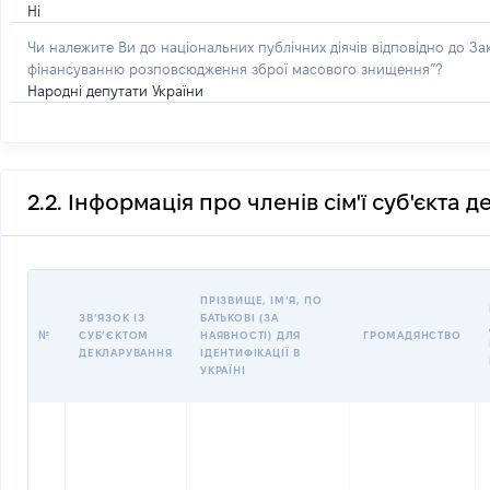
Ні
Чи належите Ви до національних публічних діячів відповідно до З
фінансуванню розповсюдження зброї масового знищення”?
Народні депутати України
2.2. Інформація про членів сім'ї суб'єкта 
ПРІЗВИЩЕ, ІМʼЯ, ПО
ЗВʼЯЗОК ІЗ
БАТЬКОВІ (ЗА
№
СУБʼЄКТОМ
НАЯВНОСТІ) ДЛЯ
ГРОМАДЯНСТВО
ДЕКЛАРУВАННЯ
ІДЕНТИФІКАЦІЇ В
УКРАЇНІ