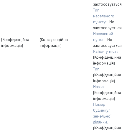
застосовується
Тип
населеного
пункту:
Не
застосовується
Населений
[Конфіденційна
[Конфіденційна
пункт:
Не
інформація]
інформація]
застосовується
Район у місті:
[Конфіденційна
інформація]
Тип:
[Конфіденційна
інформація]
Назва:
[Конфіденційна
інформація]
Номер
будинку/
земельної
ділянки:
[Конфіденційна