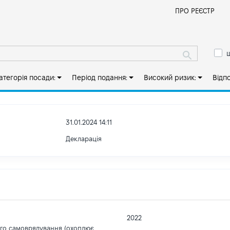
Й
ПРО РЕЄСТР
ш
атегорія посади:
Період подання:
Високий ризик:
Відп
31.01.2024 14:11
Декларація
2022
ого самоврядування (охоплює