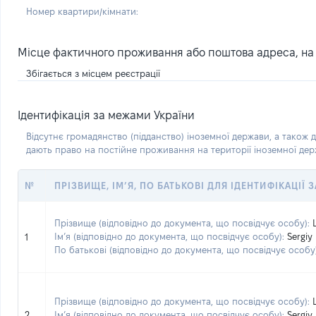
Номер квартири/кімнати:
Місце фактичного проживання або поштова адреса, на я
Збігається з місцем реєстрації
Ідентифікація за межами України
Відсутнє громадянство (підданство) іноземної держави, а також д
дають право на постійне проживання на території іноземної де
№
ПРІЗВИЩЕ, ІМ’Я, ПО БАТЬКОВІ ДЛЯ ІДЕНТИФІКАЦІЇ
Прізвище (відповідно до документа, що посвідчує особу):
Ім’я (відповідно до документа, що посвідчує особу):
Sergiy
1
По батькові (відповідно до документа, що посвідчує особу)
Прізвище (відповідно до документа, що посвідчує особу):
2
Ім’я (відповідно до документа, що посвідчує особу):
Sergiy