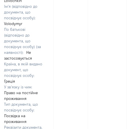
Lovochkin
Ім’я (відповідно до
документа, що
посвідчує особу):
Volodymyr
По батькові
(відповідно до
документа, що
посвідчує особу) (за
наявності):
Не
застосовується
Країна, в якій видано
документ, що
посвідчує особу:
Греція
У зв’язку із чим:
Право на постійне
проживання
Тип документа, що
посвідчує особу:
Посвідка на
проживання
Реквізити документа,