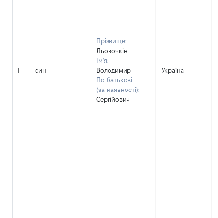
Прізвище:
Льовочкін
Ім'я:
1
син
Володимир
Україна
По батькові
(за наявності):
Сергійович