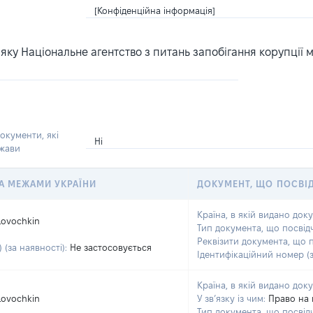
[Конфіденційна інформація]
ку Національне агентство з питань запобігання корупції 
окументи, які
Ні
ржави
 ЗА МЕЖАМИ УКРАЇНИ
ДОКУМЕНТ, ЩО ПОСВІ
Країна, в якій видано док
Lovochkin
Тип документа, що посвід
Реквізити документа, що 
 (за наявності):
Не застосовується
Ідентифікаційний номер (з
Країна, в якій видано док
Lovochkin
У зв’язку із чим:
Право на 
Тип документа, що посвід