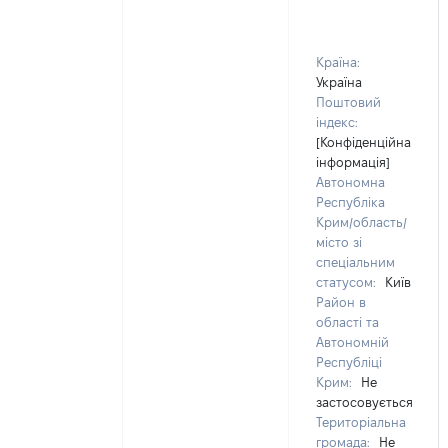
Країна:
Україна
Поштовий
індекс:
[Конфіденційна
інформація]
Автономна
Республіка
Крим/область/
місто зі
спеціальним
статусом:
Київ
Район в
області та
Автономній
Республіці
Крим:
Не
застосовується
Територіальна
громада:
Не