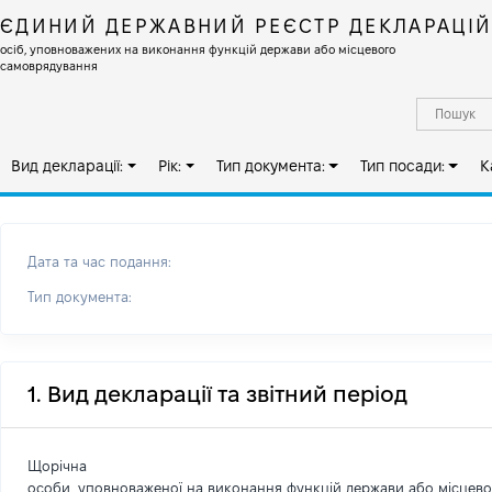
ЄДИНИЙ ДЕРЖАВНИЙ РЕЄСТР ДЕКЛАРАЦІ
осіб, уповноважених на виконання функцій держави або місцевого
самоврядування
Вид декларації:
Рік:
Тип документа:
Тип посади:
К
Дата та час подання:
Тип документа:
1. Вид декларації та звітний період
Щорічна
особи, уповноваженої на виконання функцій держави або місцев