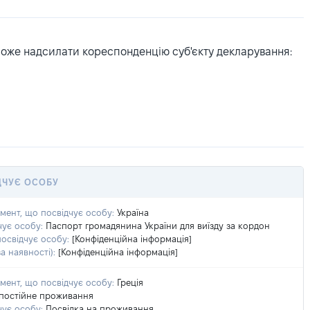
може надсилати кореспонденцію суб'єкту декларування:
ДЧУЄ ОСОБУ
умент, що посвідчує особу:
Україна
чує особу:
Паспорт громадянина України для виїзду за кордон
посвідчує особу:
[Конфіденційна інформація]
а наявності):
[Конфіденційна інформація]
умент, що посвідчує особу:
Греція
постійне проживання
чує особу:
Посвідка на проживання