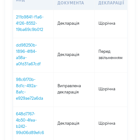
ДОКУМЕНТА
ДЕКЛАРАЦІЇ
211b9841-f1a6-
4126-8552-
Декларація
Щорічна
2
19ba69c9b012
dd98250b-
01
1896-4f84-
Перед
Декларація
-
a58a-
звільненням
01
a0fd31a67cdf
98c6f70b-
8d1c-492a-
Виправлена
Щорічна
2
8afc-
декларація
e929ae72a6da
648d7767-
4b50-4fea-
Декларація
Щорічна
2
b242-
99d06d89efc6