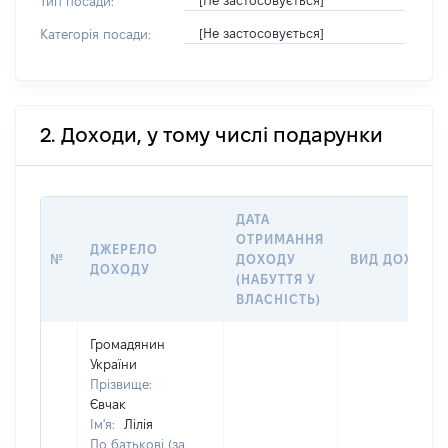
[Не застосовується]
Тип посади:
[Не застосовується]
Категорія посади:
2. Доходи, у тому числі подарунки
ДАТА
ОТРИМАННЯ
ДЖЕРЕЛО
№
ДОХОДУ
ВИД ДОХОДУ
ДОХОДУ
(НАБУТТЯ У
ВЛАСНІСТЬ)
Громадянин
України
Прізвище:
Євчак
Ім'я:
Лілія
По батькові (за