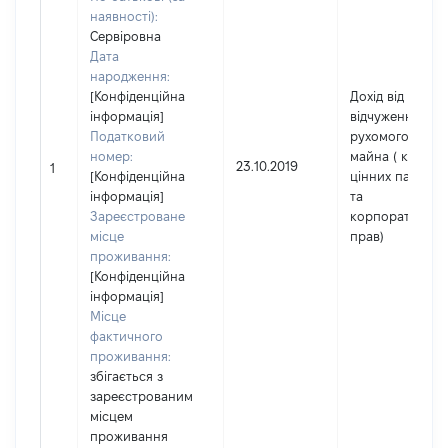
наявності):
Сервіровна
Дата
народження:
[Конфіденційна
Дохід від
інформація]
відчуження
Податковий
рухомого
номер:
майна ( крім
23.10.2019
1
[Конфіденційна
цінних паперів
інформація]
та
Зареєстроване
корпоративних
місце
прав)
проживання:
[Конфіденційна
інформація]
Місце
фактичного
проживання:
збігається з
зареєстрованим
місцем
проживання