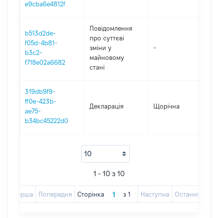
e9cba6e4812f
Повідомлення
b513d2de-
про суттєві
f05d-4b81-
зміни y
-
20
b3c2-
майновому
f718e02a6682
стані
319db9f9-
ff0e-423b-
Декларація
Щорічна
2
ae75-
b34bc45222d0
1 - 10 з 10
Перша
Попередня
Сторінка
з
1
Наступна
Остання