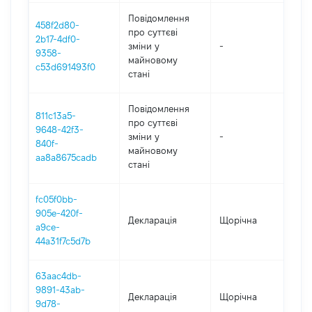
Повідомлення
458f2d80-
про суттєві
2b17-4df0-
зміни y
-
2
9358-
майновому
c53d691493f0
стані
Повідомлення
811c13a5-
про суттєві
9648-42f3-
зміни y
-
2
840f-
майновому
aa8a8675cadb
стані
fc05f0bb-
905e-420f-
Декларація
Щорічна
2
a9ce-
44a31f7c5d7b
63aac4db-
9891-43ab-
Декларація
Щорічна
20
9d78-