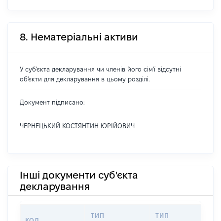
8. Нематеріальні активи
У суб'єкта декларування чи членів його сім'ї відсутні
об'єкти для декларування в цьому розділі.
Документ підписано:
ЧЕРНЕЦЬКИЙ КОСТЯНТИН ЮРІЙОВИЧ
Інші документи суб'єкта
декларування
ТИП
ТИП
КОД
П