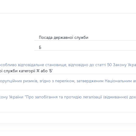
Посада державної служби
Б
особливо відповідальне становище, відповідно до статті 50 Закону Укра
лужби категорії 'А' або 'Б'
орупційних ризиків, згідно з переліком, затвердженим Національним аг
акону України “Про запобігання та протидію легалізації (відмиванню) 