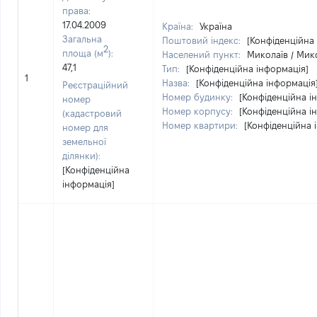
права:
17.04.2009
Країна:
Україна
Загальна
Поштовий індекс:
[Конфіденційна
2
площа (м
):
Населений пункт:
Миколаїв / Мико
47,1
Тип:
[Конфіденційна інформація]
1
Назва:
[Конфіденційна інформація
Реєстраційний
Номер будинку:
[Конфіденційна і
номер
Номер корпусу:
[Конфіденційна і
(кадастровий
Номер квартири:
[Конфіденційна 
номер для
земельної
ділянки):
[Конфіденційна
інформація]