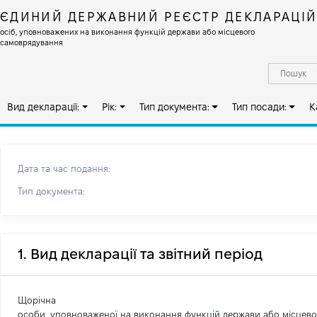
ЄДИНИЙ ДЕРЖАВНИЙ РЕЄСТР ДЕКЛАРАЦІ
осіб, уповноважених на виконання функцій держави або місцевого
самоврядування
Вид декларації:
Рік:
Тип документа:
Тип посади:
К
Дата та час подання:
Тип документа:
1. Вид декларації та звітний період
Щорічна
особи, уповноваженої на виконання функцій держави або місцев