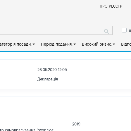
Й
ПРО РЕЄСТР
ш
атегорія посади:
Період подання:
Високий ризик:
Відп
26.05.2020 12:05
Декларація
2019
ого самоврядування (охоплює