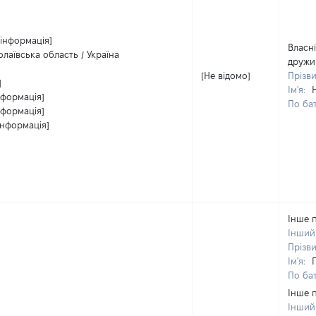
 інформація]
Власні
лаївська область / Україна
дружи
[Не відомо]
Прізв
]
Ім'я:
нформація]
По бат
нформація]
інформація]
Інше 
Інший
Прізв
Ім'я:
По бат
Інше 
Інший