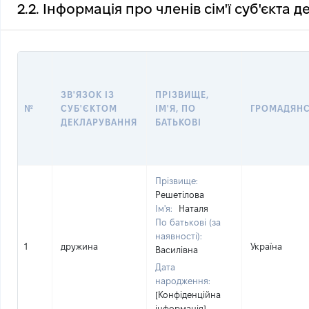
2.2. Інформація про членів сім'ї суб'єкта 
ЗВ'ЯЗОК ІЗ
ПРІЗВИЩЕ,
№
СУБ'ЄКТОМ
ІМ'Я, ПО
ГРОМАДЯН
ДЕКЛАРУВАННЯ
БАТЬКОВІ
Прізвище:
Решетілова
Ім'я:
Наталя
По батькові (за
наявності):
1
дружина
Україна
Василівна
Дата
народження:
[Конфіденційна
інформація]