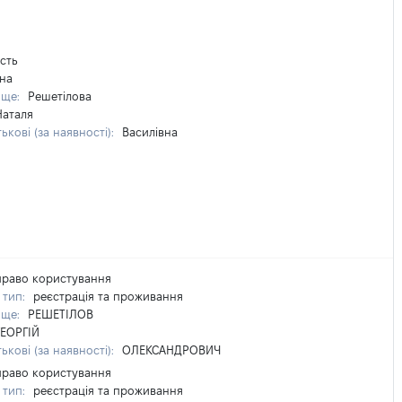
сть
на
ище:
Решетілова
Наталя
ькові (за наявності):
Василівна
право користування
 тип:
реєстрація та проживання
ище:
РЕШЕТІЛОВ
ГЕОРГІЙ
ькові (за наявності):
ОЛЕКСАНДРОВИЧ
право користування
 тип:
реєстрація та проживання