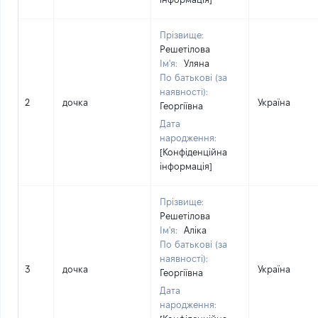
Прізвище:
Решетілова
Ім'я:
Уляна
По батькові (за
наявності):
2
дочка
Україна
Георгіївна
Дата
народження:
[Конфіденційна
інформація]
Прізвище:
Решетілова
Ім'я:
Аліка
По батькові (за
наявності):
3
дочка
Україна
Георгіївна
Дата
народження: