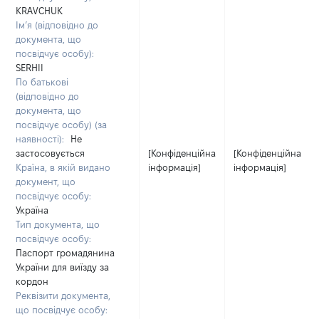
KRAVCHUK
Ім’я (відповідно до
документа, що
посвідчує особу):
SERHII
По батькові
(відповідно до
документа, що
посвідчує особу) (за
наявності):
Не
застосовується
[Конфіденційна
[Конфіденційна
Країна, в якій видано
інформація]
інформація]
документ, що
посвідчує особу:
Україна
Тип документа, що
посвідчує особу:
Паспорт громадянина
України для виїзду за
кордон
Реквізити документа,
що посвідчує особу: