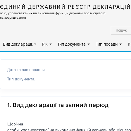
ЄДИНИЙ ДЕРЖАВНИЙ РЕЄСТР ДЕКЛАРАЦІ
осіб, уповноважених на виконання функцій держави або місцевого
самоврядування
Вид декларації:
Рік:
Тип документа:
Тип посади:
К
Дата та час подання:
Тип документа:
1. Вид декларації та звітний період
Щорічна
особи, уповноваженої на виконання функцій держави або місцев