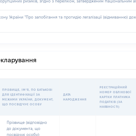
орупційних ризиків, згідно з переліком, затвердженим Національним аг
акону України "Про запобігання та протидію легалізації (відмиванню) 
декларування
РЕЄСТРАЦІЙНИЙ
ПРІЗВИЩЕ, ІМʼЯ, ПО БАТЬКОВІ
НОМЕР ОБЛІКОВОЇ
ДЛЯ ІДЕНТИФІКАЦІЇ ЗА
ДАТА
КАРТКИ ПЛАТНИКА
МЕЖАМИ УКРАЇНИ, ДОКУМЕНТ,
НАРОДЖЕННЯ
ПОДАТКІВ (ЗА
ЩО ПОСВІДЧУЄ ОСОБУ
НАЯВНОСТІ)
Прізвище (відповідно
до документа, що
посвідчує особу):