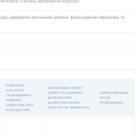
ентством з питань запобігання корупції?
доходів, одержаних злочинним шляхом, фінансуванню тероризму та
РЕКВІЗИТИ
УНІКАЛЬНИЙ НОМЕР
ПАСПОРТА
ЗАПИСУ В ЄДИНОМУ
ЗАРЕЄСТРОВАНЕ
ГРОМАДЯНИНА
ДЕРЖАВНОМУ
МІСЦЕ
УКРАЇНИ /
ДЕМОГРАФІЧНОМУ
ПРОЖИВАННЯ
СВІДОЦТВА ПРО
РЕЄСТРІ (ЗА НАЯВНОСТІ)
НАРОДЖЕННЯ