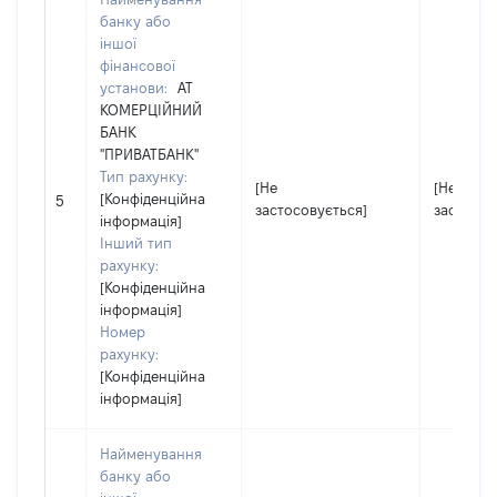
банку або
іншої
фінансової
установи:
АТ
КОМЕРЦІЙНИЙ
БАНК
"ПРИВАТБАНК"
Тип рахунку:
[Не
[Не
[Конфіденційна
5
застосовується]
застосов
інформація]
Інший тип
рахунку:
[Конфіденційна
інформація]
Номер
рахунку:
[Конфіденційна
інформація]
Найменування
банку або