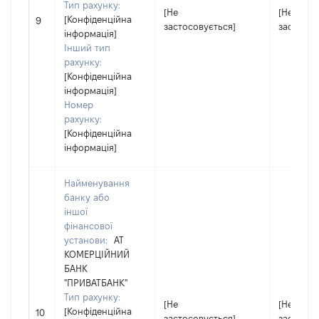
Тип рахунку:
[Не
[Не
[Конфіденційна
9
застосовується]
застосов
інформація]
Інший тип
рахунку:
[Конфіденційна
інформація]
Номер
рахунку:
[Конфіденційна
інформація]
Найменування
банку або
іншої
фінансової
установи:
АТ
КОМЕРЦІЙНИЙ
БАНК
"ПРИВАТБАНК"
Тип рахунку:
[Не
[Не
[Конфіденційна
10
застосовується]
застосов