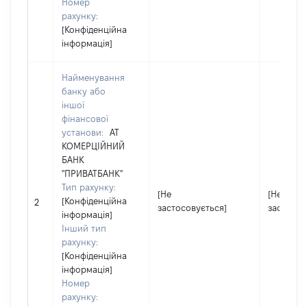
Номер
рахунку:
[Конфіденційна
інформація]
Найменування
банку або
іншої
фінансової
установи:
АТ
КОМЕРЦІЙНИЙ
БАНК
"ПРИВАТБАНК"
Тип рахунку:
[Не
[Не
[Конфіденційна
2
застосовується]
застосов
інформація]
Інший тип
рахунку:
[Конфіденційна
інформація]
Номер
рахунку: