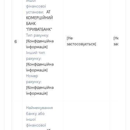
іншої
фінансової
установи:
АТ
КОМЕРЦІЙНИЙ
БАНК
"ПРИВАТБАНК"
Тип рахунку:
[Не
[Не
[Конфіденційна
6
застосовується]
застосов
інформація]
Інший тип
рахунку:
[Конфіденційна
інформація]
Номер
рахунку:
[Конфіденційна
інформація]
Найменування
банку або
іншої
фінансової