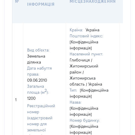
№
МІСЦЕЗНАХОДЖЕННЯ
ІНФОРМАЦІЯ
ОСТ
ГРО
ОЦІ
Країна:
Україна
Поштовий індекс:
[Конфіденційна
інформація]
Вид об'єкта:
Населений пункт:
Земельна
Глибочиця /
ділянка
Житомирський
Дата набуття
район /
права:
Житомирська
09.06.2010
область / Україна
Загальна
Тип:
[Конфіденційна
2
площа (м
):
інформація]
[Не
1200
1
Назва:
засто
Реєстраційний
[Конфіденційна
номер
інформація]
(кадастровий
Номер будинку:
номер для
[Конфіденційна
земельної
інформація]