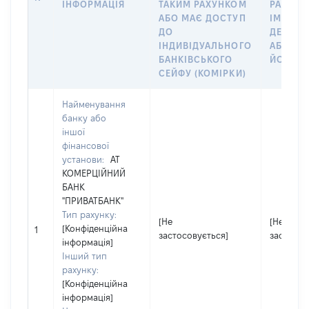
ІНФОРМАЦІЯ
ТАКИМ РАХУНКОМ
РАХУНО
АБО МАЄ ДОСТУП
ІМ’Я СУ
ДО
ДЕКЛАР
ІНДИВІДУАЛЬНОГО
АБО ЧЛ
БАНКІВСЬКОГО
ЙОГО СІ
СЕЙФУ (КОМІРКИ)
Найменування
банку або
іншої
фінансової
установи:
АТ
КОМЕРЦІЙНИЙ
БАНК
"ПРИВАТБАНК"
Тип рахунку:
[Не
[Не
[Конфіденційна
1
застосовується]
застосов
інформація]
Інший тип
рахунку:
[Конфіденційна
інформація]