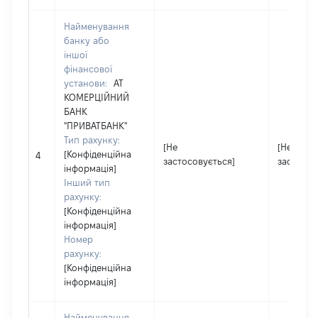
Найменування
банку або
іншої
фінансової
установи:
АТ
КОМЕРЦІЙНИЙ
БАНК
"ПРИВАТБАНК"
Тип рахунку:
[Не
[Не
[Конфіденційна
4
застосовується]
застосов
інформація]
Інший тип
рахунку:
[Конфіденційна
інформація]
Номер
рахунку:
[Конфіденційна
інформація]
Найменування