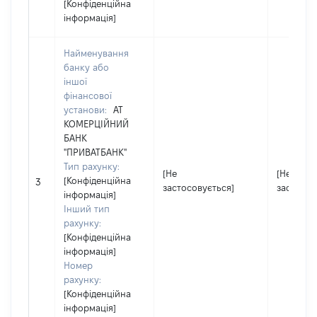
[Конфіденційна
інформація]
Найменування
банку або
іншої
фінансової
установи:
АТ
КОМЕРЦІЙНИЙ
БАНК
"ПРИВАТБАНК"
Тип рахунку:
[Не
[Не
[Конфіденційна
3
застосовується]
застосов
інформація]
Інший тип
рахунку:
[Конфіденційна
інформація]
Номер
рахунку:
[Конфіденційна
інформація]