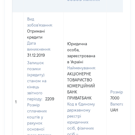
Вид
зобов'язання:
Отримані
кредити
Дата
Юридична
виникнення:
особа,
31.12.2019
зареєстрована
в Україні
Залишок
Найменування:
позики
АКЦІОНЕРНЕ
(кредиту)
ТОВАРИСТВО
станом на
КОМЕРЦІЙНИЙ
кінець
БАНК
Розмір:
звітного
ПРИВАТБАНК
7000
періоду:
2209
1
Код в Єдиному
Валюта:
Розмір
державному
UAH
сплачених
реєстрі
коштів у
юридичних
рахунок
осіб, фізичних
основної
осіб –