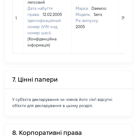
легковий
Дата набуття
Марка:
Daewoo
права:
12.02.2005
Модель:
Sens
[Не від
1
Ідентифікаційний
Рік випуску:
номер (VIN-код,
2005
номер шасі):
[Конфіденційна
інформація]
7. Цінні папери
У суб'єкта декларування чи членів його сім'ї відсутні
об'єкти для декларування в цьому розділі.
8. Корпоративні права