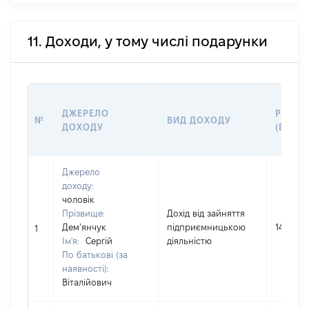
11. Доходи, у тому числі подарунки
ДЖЕРЕЛО
РОЗМІ
№
ВИД ДОХОДУ
ДОХОДУ
(ВАРТІ
Джерело
доходу:
чоловік
Прізвище:
Дохід від зайняття
Дем’янчук
підприємницькою
1457000
1
Ім'я:
Сергій
діяльністю
По батькові (за
наявності):
Віталійович