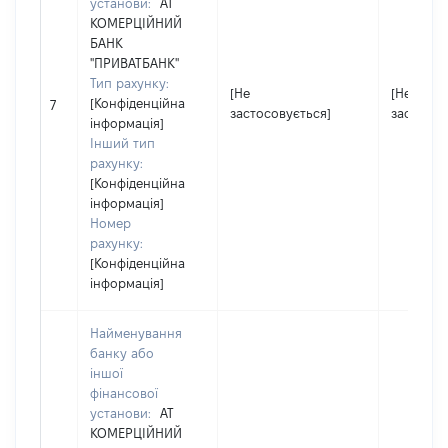
установи:
АТ
КОМЕРЦІЙНИЙ
БАНК
"ПРИВАТБАНК"
Тип рахунку:
[Не
[Не
[Конфіденційна
7
застосовується]
застосов
інформація]
Інший тип
рахунку:
[Конфіденційна
інформація]
Номер
рахунку:
[Конфіденційна
інформація]
Найменування
банку або
іншої
фінансової
установи:
АТ
КОМЕРЦІЙНИЙ