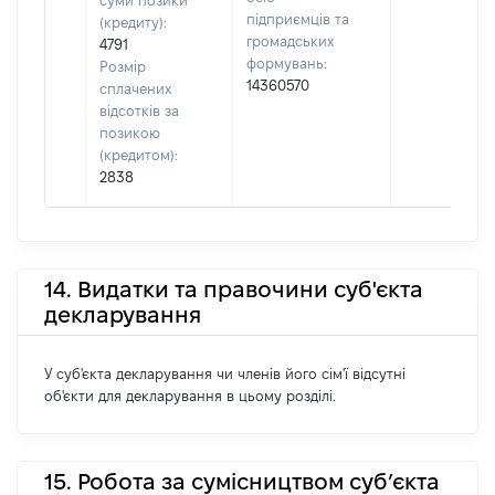
суми позики
підприємців та
(кредиту):
громадських
4791
формувань:
Розмір
14360570
сплачених
відсотків за
позикою
(кредитом):
2838
14. Видатки та правочини суб'єкта
декларування
У суб'єкта декларування чи членів його сім'ї відсутні
об'єкти для декларування в цьому розділі.
15. Робота за сумісництвом суб’єкта