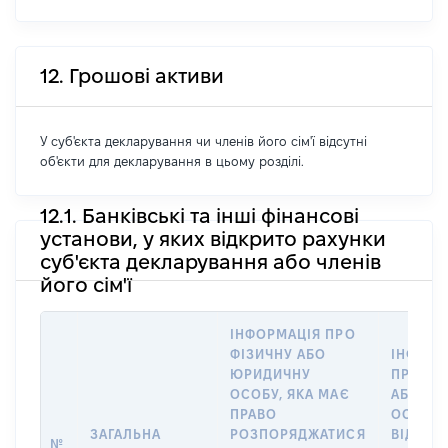
12. Грошові активи
У суб'єкта декларування чи членів його сім'ї відсутні
об'єкти для декларування в цьому розділі.
12.1. Банківські та інші фінансові
установи, у яких відкрито рахунки
суб'єкта декларування або членів
його сім'ї
ІНФОРМАЦІЯ ПРО
ФІЗИЧНУ АБО
ІНФОРМ
ЮРИДИЧНУ
ПРО ФІ
ОСОБУ, ЯКА МАЄ
АБО Ю
ПРАВО
ОСОБУ,
ЗАГАЛЬНА
РОЗПОРЯДЖАТИСЯ
ВІДКРИ
№