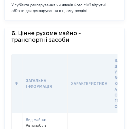
У суб'єкта декларування чи членів його сім'ї відсутні
об'єкти для декларування в цьому розділі.
6. Цінне рухоме майно -
транспортні засоби
ВАРТІС
ДАТУ 
У ВЛАС
ВОЛОД
ЗАГАЛЬНА
№
ХАРАКТЕРИСТИКА
КОРИС
ІНФОРМАЦІЯ
АБО З
ОСТА
ГРОШ
ОЦІНК
Вид майна:
Автомобіль