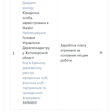
Джерело
доходу:
Юридична
особа,
зареєстрована в
Україні
Найменування:
Головне
Управління
Заробітна плата
Держгеокадастру
отримана за
у Житомирській
59761
2
основним місцем
області
роботи
Код в Єдиному
державному
реєстрі
юридичних осіб,
фізичних осіб –
підприємців та
громадських
формувань:
39765513