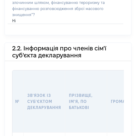
злочинним шляхом, фінансуванню тероризму та
фінансуванню розповсюдження зброї масового
знищення”?
Ні
2.2. Інформація про членів сім'ї
суб'єкта декларування
ЗВ'ЯЗОК ІЗ
ПРІЗВИЩЕ,
№
СУБ'ЄКТОМ
ІМ'Я, ПО
ГРОМАДЯН
ДЕКЛАРУВАННЯ
БАТЬКОВІ