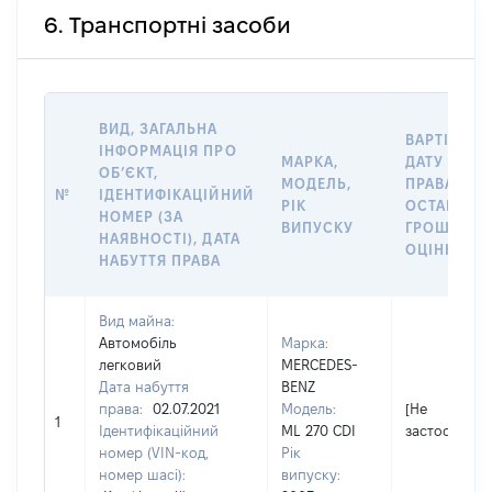
6. Транспортні засоби
ВИД, ЗАГАЛЬНА
ВАРТІСТЬ 
ІНФОРМАЦІЯ ПРО
МАРКА,
ДАТУ НАБУ
ОБʼЄКТ,
МОДЕЛЬ,
ПРАВА АБО
№
ІДЕНТИФІКАЦІЙНИЙ
РІК
ОСТАННЬ
НОМЕР (ЗА
ВИПУСКУ
ГРОШОВО
НАЯВНОСТІ), ДАТА
ОЦІНКОЮ, 
НАБУТТЯ ПРАВА
Вид майна:
Автомобіль
Марка:
легковий
MERCEDES-
Дата набуття
BENZ
права:
02.07.2021
Модель:
[Не
1
Ідентифікаційний
ML 270 CDI
застосовуєт
номер (VIN-код,
Рік
номер шасі):
випуску: