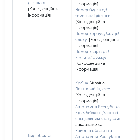
ділянки):
інформація]
[Конфіденційна
Номер будинку/
інформація]
земельної ділянки:
[Конфіденційна
інформація]
Номер корпусу/секції/
блоку:
[Конфіденційна
інформація]
Номер квартири/
кімнати/гаражу:
[Конфіденційна
інформація]
Країна:
Україна
Поштовий індекс:
[Конфіденційна
інформація]
Автономна Республіка
Крим/область/місто зі
спеціальним статусом:
Закарпатська
Район в області та
Вид об'єкта:
Автономній Республіці