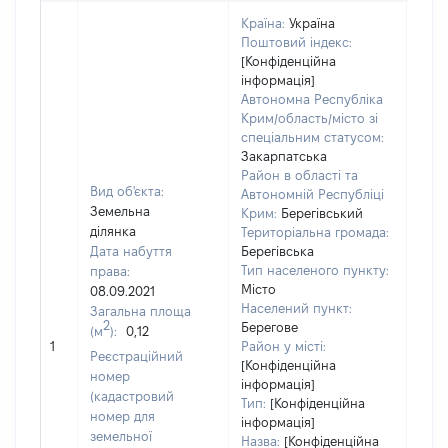
Країна:
Україна
Поштовий індекс:
[Конфіденційна
інформація]
Автономна Республіка
Крим/область/місто зі
спеціальним статусом:
Закарпатська
Район в області та
Вид об'єкта:
Автономній Республіці
Земельна
Крим:
Берегівський
ділянка
Територіальна громада:
Дата набуття
Берегівська
Тип населеного пункту:
права:
Місто
08.09.2021
300
Населений пункт:
Загальна площа
Тип 
2
Берегове
(м
):
0,12
обʼє
1
Район у місті:
Реєстраційний
варт
[Конфіденційна
номер
інформація]
набу
(кадастровий
Тип:
[Конфіденційна
номер для
інформація]
земельної
Назва:
[Конфіденційна