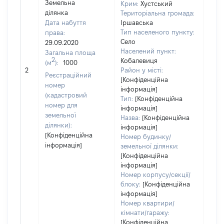
Земельна
Крим:
Хустський
ділянка
Територіальна громада:
Дата набуття
Іршавська
Тип населеного пункту:
права:
Село
29.09.2020
Населений пункт:
Загальна площа
2
Кобалевиця
(м
):
1000
[Не
2
Район у місті:
заст
Реєстраційний
[Конфіденційна
номер
інформація]
(кадастровий
Тип:
[Конфіденційна
номер для
інформація]
земельної
Назва:
[Конфіденційна
ділянки):
інформація]
[Конфіденційна
Номер будинку/
інформація]
земельної ділянки:
[Конфіденційна
інформація]
Номер корпусу/секції/
блоку:
[Конфіденційна
інформація]
Номер квартири/
кімнати/гаражу:
[Конфіденційна