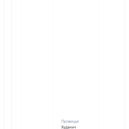
Прізвище:
Худанич