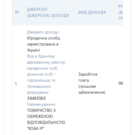
РОЗМІ
ДЖЕРЕЛО
№
ВИД ДОХОДУ
(ВАРТІС
(ДЖЕРЕЛА) ДОХОДУ
ГРН
Джерело доходу:
Юридична особа,
зареєстрована в
Україні
Код в Єдиному
державному реєстрі
юридичних осіб,
фізичних осіб –
Заробітна
підприємців та
плата
96000
1
громадських
(грошове
формувань:
забезпечення)
39483563
Найменування:
ТОВАРИСТВО З
ОБМЕЖЕНОЮ
ВІДПОВІДАЛЬНІСТЮ
"КОБА ІР"