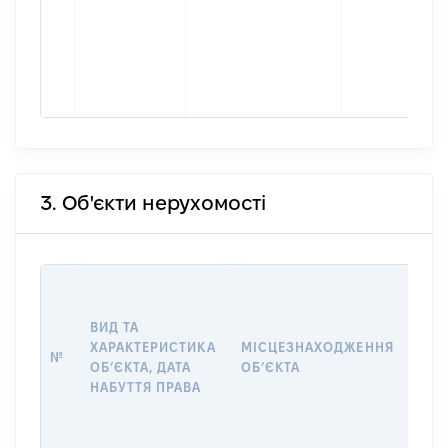
3. Об'єкти нерухомості
ВАР
ВИД ТА
ДАТ
ХАРАКТЕРИСТИКА
МІСЦЕЗНАХОДЖЕННЯ
ПРА
№
ОБʼЄКТА, ДАТА
ОБʼЄКТА
ОС
НАБУТТЯ ПРАВА
ГР
ОЦІ