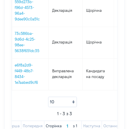
559d273b-
f96d-4573-
Декларація
Щорічна
2025
96a4-
9dee90c0a51c
73c586ba-
9d6d-4c25-
Декларація
Щорічна
2024
98ee-
5638f651dc35
e6f8a2d9-
f449-48b7-
Виправлена
Кандидата
2023
8434-
декларація
на посаду
1e7aabed9cf6
1 - 3 з 3
Перша
Попередня
Сторінка
з
1
Наступна
Остання