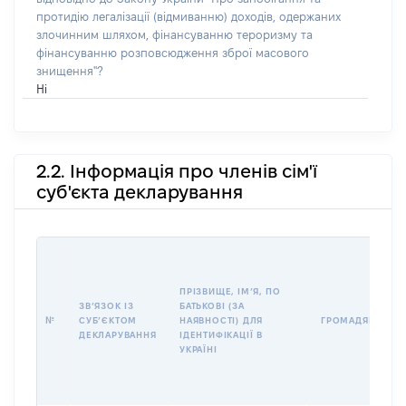
протидію легалізації (відмиванню) доходів, одержаних
злочинним шляхом, фінансуванню тероризму та
фінансуванню розповсюдження зброї масового
знищення"?
Ні
2.2. Інформація про членів сім'ї
суб'єкта декларування
ПРІЗВИЩЕ, ІМʼЯ, ПО
ЗВʼЯЗОК ІЗ
БАТЬКОВІ (ЗА
№
СУБʼЄКТОМ
НАЯВНОСТІ) ДЛЯ
ГРОМАДЯНСТВО
ДЕКЛАРУВАННЯ
ІДЕНТИФІКАЦІЇ В
УКРАЇНІ