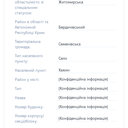
Житомирська
область/місто зі
спеціальним
статусом:
Район в області та
Бердичівський
Автономній
Республіці Крим:
Територіальна
Семенівська
громада:
Тип населеного
Село
пункту:
Хажин
Населений пункт:
[Конфіденційна інформація]
Район у місті:
[Конфіденційна інформація]
Тип:
[Конфіденційна інформація]
Назва:
[Конфіденційна інформація]
Номер будинку:
Номер корпусу/
[Конфіденційна інформація]
секції/блоку: