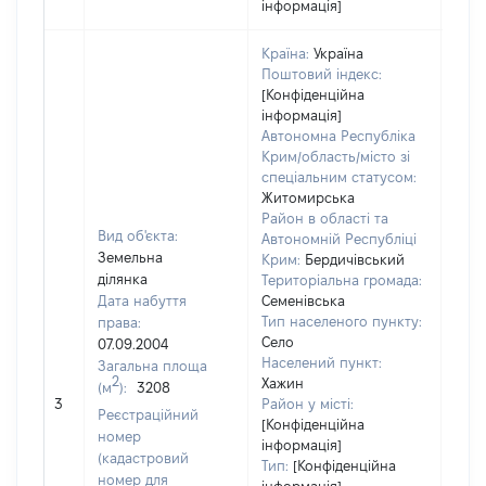
інформація]
Країна:
Україна
Поштовий індекс:
[Конфіденційна
інформація]
Автономна Республіка
Крим/область/місто зі
спеціальним статусом:
Житомирська
Район в області та
Вид об'єкта:
Автономній Республіці
Земельна
Крим:
Бердичівський
ділянка
Територіальна громада:
Дата набуття
Семенівська
Тип населеного пункту:
права:
Село
07.09.2004
Населений пункт:
Загальна площа
2
Хажин
(м
):
3208
[Не
3
Район у місті:
заст
Реєстраційний
[Конфіденційна
номер
інформація]
(кадастровий
Тип:
[Конфіденційна
номер для