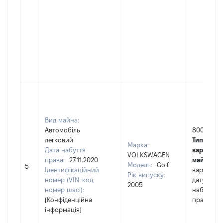
Вид майна:
Автомобіль
8000
легковий
Тип
Марка:
Дата набуття
вартості
VOLKSWAGEN
права:
27.11.2020
майна:
це
Модель:
Golf
5
Ідентифікаційний
вартість 
Рік випуску:
номер (VIN-код,
дату
2005
номер шасі):
набуття
[Конфіденційна
права
інформація]