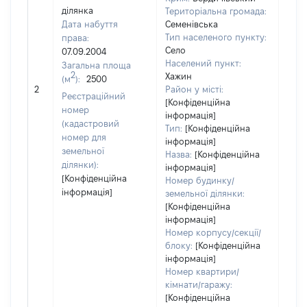
ділянка
Територіальна громада:
Дата набуття
Семенівська
Тип населеного пункту:
права:
Село
07.09.2004
Населений пункт:
Загальна площа
2
Хажин
(м
):
2500
[Не
2
Район у місті:
заст
Реєстраційний
[Конфіденційна
номер
інформація]
(кадастровий
Тип:
[Конфіденційна
номер для
інформація]
земельної
Назва:
[Конфіденційна
ділянки):
інформація]
[Конфіденційна
Номер будинку/
інформація]
земельної ділянки:
[Конфіденційна
інформація]
Номер корпусу/секції/
блоку:
[Конфіденційна
інформація]
Номер квартири/
кімнати/гаражу:
[Конфіденційна