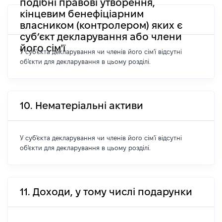
подібні правові утворення,
кінцевим бенефіціарним
власником (контролером) яких є
суб’єкт декларування або члени
його сім'ї
У суб'єкта декларування чи членів його сім'ї відсутні
об'єкти для декларування в цьому розділі.
10. Нематеріальні активи
У суб'єкта декларування чи членів його сім'ї відсутні
об'єкти для декларування в цьому розділі.
11. Доходи, у тому числі подарунки