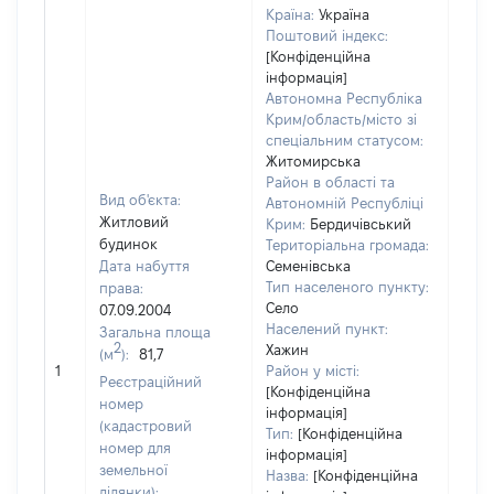
Країна:
Україна
Поштовий індекс:
[Конфіденційна
інформація]
Автономна Республіка
Крим/область/місто зі
спеціальним статусом:
Житомирська
Район в області та
Вид об'єкта:
Автономній Республіці
Житловий
Крим:
Бердичівський
будинок
Територіальна громада:
Дата набуття
Семенівська
Тип населеного пункту:
права:
Село
07.09.2004
3164
Населений пункт:
Загальна площа
Тип 
2
Хажин
(м
):
81,7
обʼє
1
Район у місті:
Реєстраційний
варт
[Конфіденційна
номер
інформація]
набу
(кадастровий
Тип:
[Конфіденційна
номер для
інформація]
земельної
Назва:
[Конфіденційна
ділянки):