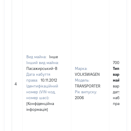
Вид майна:
Інше
Інший вид майна:
70000
Пасажирський-В
Марка:
Тип
Дата набуття
VOLKSWAGEN
вартості
права:
10.11.2012
Модель:
майна:
це
4
Ідентифікаційний
TRANSPORTER
вартість 
номер (VIN-код,
Рік випуску:
дату
номер шасі):
2006
набуття
[Конфіденційна
права
інформація]