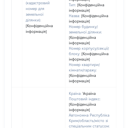
(кадастровий
Тип:
[Конфіденційна
номер для
інформація]
земельної
Назва:
[Конфіденційна
ділянки):
інформація]
[Конфіденційна
Номер будинку/
інформація]
земельної ділянки:
[Конфіденційна
інформація]
Номер корпусу/секції/
блоку:
[Конфіденційна
інформація]
Номер квартири/
кімнати/гаражу:
[Конфіденційна
інформація]
Країна:
Україна
Поштовий індекс:
[Конфіденційна
інформація]
Автономна Республіка
Крим/область/місто зі
спеціальним статусом: