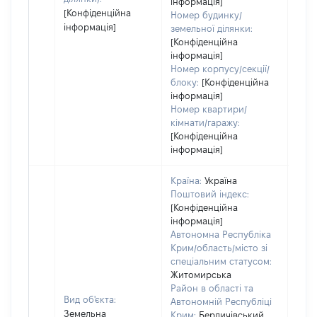
інформація]
[Конфіденційна
Номер будинку/
інформація]
земельної ділянки:
[Конфіденційна
інформація]
Номер корпусу/секції/
блоку:
[Конфіденційна
інформація]
Номер квартири/
кімнати/гаражу:
[Конфіденційна
інформація]
Країна:
Україна
Поштовий індекс:
[Конфіденційна
інформація]
Автономна Республіка
Крим/область/місто зі
спеціальним статусом:
Житомирська
Район в області та
Вид об'єкта:
Автономній Республіці
Земельна
Крим:
Бердичівський