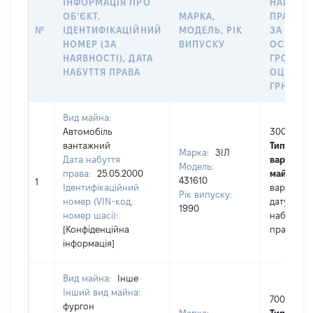
ІНФОРМАЦІЯ ПРО
НАБУТТ
ОБʼЄКТ,
МАРКА,
ПРАВА А
№
ІДЕНТИФІКАЦІЙНИЙ
МОДЕЛЬ, РІК
ЗА
НОМЕР (ЗА
ВИПУСКУ
ОСТАНН
НАЯВНОСТІ), ДАТА
ГРОШО
НАБУТТЯ ПРАВА
ОЦІНКО
ГРН
Вид майна:
Автомобіль
3000
вантажний
Тип
Марка:
ЗІЛ
Дата набуття
вартості
Модель:
права:
25.05.2000
майна:
це
431610
1
Ідентифікаційний
вартість 
Рік випуску:
номер (VIN-код,
дату
1990
номер шасі):
набуття
[Конфіденційна
права
інформація]
Вид майна:
Інше
Інший вид майна:
70000
фургон