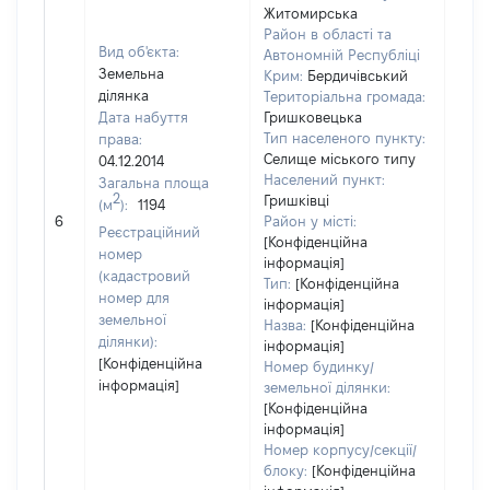
Житомирська
Район в області та
Вид об'єкта:
Автономній Республіці
Земельна
Крим:
Бердичівський
ділянка
Територіальна громада:
Дата набуття
Гришковецька
Тип населеного пункту:
права:
Селище міського типу
04.12.2014
Населений пункт:
Загальна площа
2
Гришківці
(м
):
1194
[Не
6
Район у місті:
заст
Реєстраційний
[Конфіденційна
номер
інформація]
(кадастровий
Тип:
[Конфіденційна
номер для
інформація]
земельної
Назва:
[Конфіденційна
ділянки):
інформація]
[Конфіденційна
Номер будинку/
інформація]
земельної ділянки:
[Конфіденційна
інформація]
Номер корпусу/секції/
блоку:
[Конфіденційна