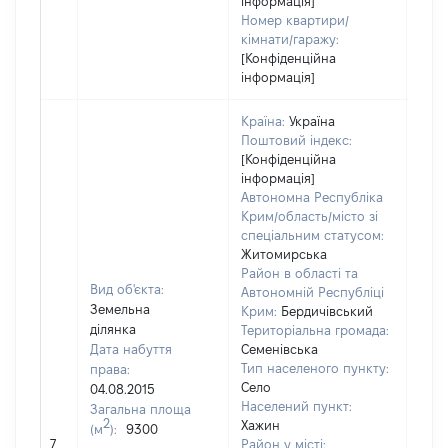
інформація]
Номер квартири/
кімнати/гаражу:
[Конфіденційна
інформація]
Країна:
Україна
Поштовий індекс:
[Конфіденційна
інформація]
Автономна Республіка
Крим/область/місто зі
спеціальним статусом:
Житомирська
Район в області та
Вид об'єкта:
Автономній Республіці
Земельна
Крим:
Бердичівський
ділянка
Територіальна громада:
Дата набуття
Семенівська
Тип населеного пункту:
права:
Село
04.08.2015
Населений пункт:
Загальна площа
2
Хажин
(м
):
9300
[Не
7
Район у місті: