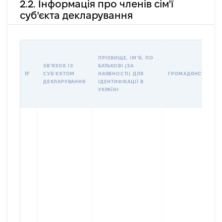
2.2. Інформація про членів сім'ї
суб'єкта декларування
ПРІЗВИЩЕ, ІМʼЯ, ПО
ЗВʼЯЗОК ІЗ
БАТЬКОВІ (ЗА
№
СУБʼЄКТОМ
НАЯВНОСТІ) ДЛЯ
ГРОМАДЯНСТВО
ДЕКЛАРУВАННЯ
ІДЕНТИФІКАЦІЇ В
УКРАЇНІ