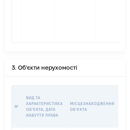
3. Об'єкти нерухомості
ВАР
ВИД ТА
ДАТ
ХАРАКТЕРИСТИКА
МІСЦЕЗНАХОДЖЕННЯ
ПРА
№
ОБʼЄКТА, ДАТА
ОБʼЄКТА
ОС
НАБУТТЯ ПРАВА
ГР
ОЦІ