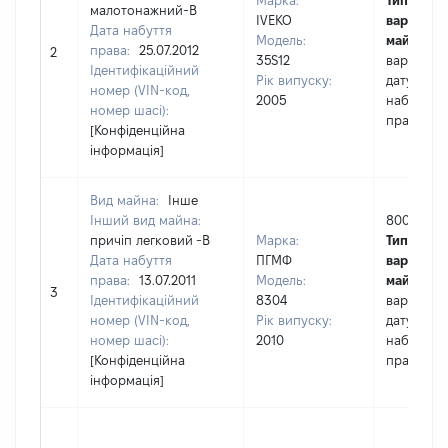
Марка:
Тип
малотонажний-В
IVEKO
вартості
Дата набуття
Модель:
майна:
це
права:
25.07.2012
2
35S12
вартість 
Ідентифікаційний
Рік випуску:
дату
номер (VIN-код,
2005
набуття
номер шасі):
права
[Конфіденційна
інформація]
Вид майна:
Інше
Інший вид майна:
8000
причіп легковий -В
Марка:
Тип
Дата набуття
ПГМФ
вартості
права:
13.07.2011
Модель:
майна:
це
3
Ідентифікаційний
8304
вартість 
номер (VIN-код,
Рік випуску:
дату
номер шасі):
2010
набуття
[Конфіденційна
права
інформація]