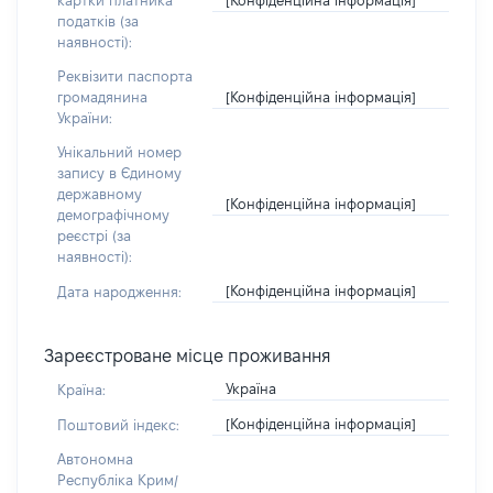
картки платника
податків (за
наявності):
Реквізити паспорта
[Конфіденційна інформація]
громадянина
України:
Унікальний номер
запису в Єдиному
державному
[Конфіденційна інформація]
демографічному
реєстрі (за
наявності):
[Конфіденційна інформація]
Дата народження:
Зареєстроване місце проживання
Україна
Країна:
[Конфіденційна інформація]
Поштовий індекс:
Автономна
Республіка Крим/