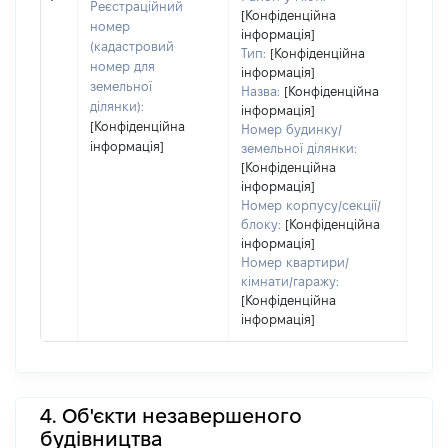
заст
Реєстраційний
[Конфіденційна
номер
інформація]
(кадастровий
Тип:
[Конфіденційна
номер для
інформація]
земельної
Назва:
[Конфіденційна
ділянки):
інформація]
[Конфіденційна
Номер будинку/
інформація]
земельної ділянки:
[Конфіденційна
інформація]
Номер корпусу/секції/
блоку:
[Конфіденційна
інформація]
Номер квартири/
кімнати/гаражу:
[Конфіденційна
інформація]
4. Об'єкти незавершеного
будівництва