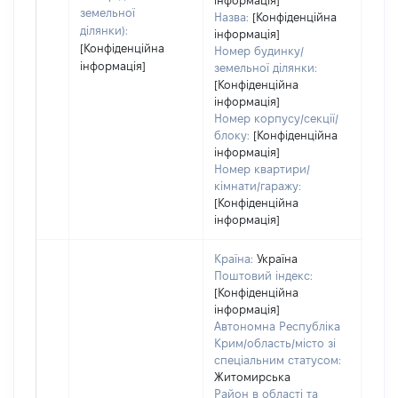
інформація]
земельної
Назва:
[Конфіденційна
ділянки):
інформація]
[Конфіденційна
Номер будинку/
інформація]
земельної ділянки:
[Конфіденційна
інформація]
Номер корпусу/секції/
блоку:
[Конфіденційна
інформація]
Номер квартири/
кімнати/гаражу:
[Конфіденційна
інформація]
Країна:
Україна
Поштовий індекс:
[Конфіденційна
інформація]
Автономна Республіка
Крим/область/місто зі
спеціальним статусом:
Житомирська
Район в області та