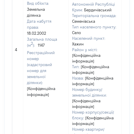
Вид об'єкта:
Автономній Республіці
Земельна
Крим:
Бердичівський
ділянка
Територіальна громада:
Дата набуття
Семенівська
Тип населеного пункту:
права:
Село
18.02.2002
Населений пункт:
Загальна площа
2
Хажин
(м
):
1147
[Не
4
Район у місті:
заст
Реєстраційний
[Конфіденційна
номер
інформація]
(кадастровий
Тип:
[Конфіденційна
номер для
інформація]
земельної
Назва:
[Конфіденційна
ділянки):
інформація]
[Конфіденційна
Номер будинку/
інформація]
земельної ділянки:
[Конфіденційна
інформація]
Номер корпусу/секції/
блоку:
[Конфіденційна
інформація]
Номер квартири/