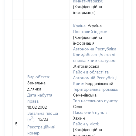
кімнати/гаражу:
[Конфіденційна
інформація]
Країна:
Україна
Поштовий індекс:
[Конфіденційна
інформація]
Автономна Республіка
Крим/область/місто зі
спеціальним статусом:
Житомирська
Район в області та
Вид об'єкта:
Автономній Республіці
Земельна
Крим:
Бердичівський
ділянка
Територіальна громада:
Дата набуття
Семенівська
Тип населеного пункту:
права:
Село
18.02.2002
Населений пункт:
Загальна площа
2
Хажин
(м
):
15723
[Не
5
Район у місті:
заст
Реєстраційний
[Конфіденційна
номер
інформація]