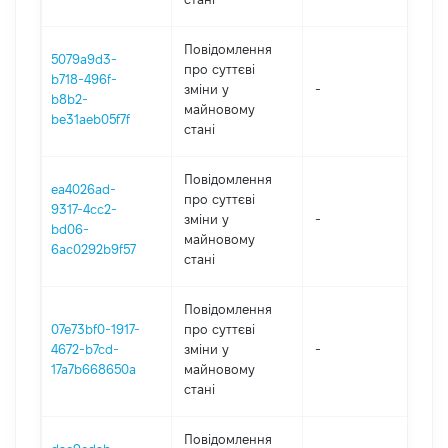
Повідомлення
5079a9d3-
про суттєві
b718-496f-
зміни y
-
2
b8b2-
майновому
be31aeb05f7f
стані
Повідомлення
ea4026ad-
про суттєві
9317-4cc2-
зміни y
-
2
bd06-
майновому
6ac0292b9f57
стані
Повідомлення
07e73bf0-1917-
про суттєві
4672-b7cd-
зміни y
-
2
17a7b668650a
майновому
стані
Повідомлення