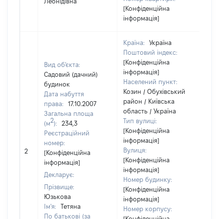
Леонідівна
[Конфіденційна
інформація]
Країна:
Україна
Поштовий індекс:
[Конфіденційна
Вид об'єкта:
інформація]
Садовий (дачний)
Населений пункт:
будинок
Козин / Обухівський
Дата набуття
район / Київська
права:
17.10.2007
область / Україна
Загальна площа
2
Тип вулиці:
(м
):
234,3
[Конфіденційна
Реєстраційний
інформація]
номер:
[Н
Вулиця:
2
[Конфіденційна
ві
[Конфіденційна
інформація]
інформація]
Декларує:
Номер будинку:
Прізвище:
[Конфіденційна
Юзькова
інформація]
Ім'я:
Тетяна
Номер корпусу:
По батькові (за
[Конфіденційна