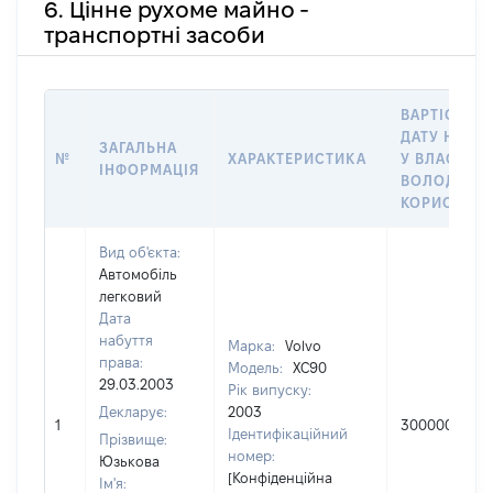
6. Цінне рухоме майно -
транспортні засоби
ВАРТІСТЬ Н
ДАТУ НАБУ
ЗАГАЛЬНА
№
ХАРАКТЕРИСТИКА
У ВЛАСНІСТ
ІНФОРМАЦІЯ
ВОЛОДІННЯ
КОРИСТУВ
Вид об'єкта:
Автомобіль
легковий
Дата
набуття
Марка:
Volvo
права:
Модель:
XC90
29.03.2003
Рік випуску:
Декларує:
2003
1
300000
Ідентифікаційний
Прізвище:
номер:
Юзькова
[Конфіденційна
Ім'я: