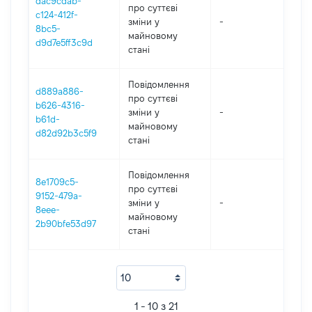
dac9cdab-
про суттєві
c124-412f-
зміни y
-
2
8bc5-
майновому
d9d7e5ff3c9d
стані
Повідомлення
d889a886-
про суттєві
b626-4316-
зміни y
-
2
b61d-
майновому
d82d92b3c5f9
стані
Повідомлення
8e1709c5-
про суттєві
9152-479a-
зміни y
-
2
8eee-
майновому
2b90bfe53d97
стані
1 - 10 з 21