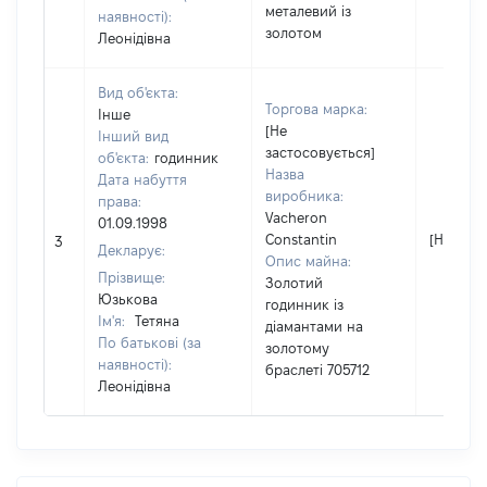
металевий із
наявності):
золотом
Леонідівна
Вид об'єкта:
Торгова марка:
Інше
[Не
Інший вид
застосовується]
об'єкта:
годинник
Назва
Дата набуття
виробника:
права:
Vacheron
01.09.1998
Constantin
[Не відо
3
Декларує:
Опис майна:
Прізвище:
Золотий
Юзькова
годинник із
Ім'я:
Тетяна
діамантами на
По батькові (за
золотому
наявності):
браслеті 705712
Леонідівна