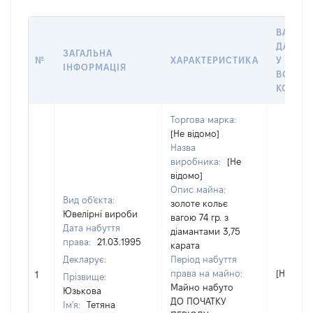
ВАРТІС
ДАТУ Н
ЗАГАЛЬНА
№
ХАРАКТЕРИСТИКА
У ВЛАС
ІНФОРМАЦІЯ
ВОЛОД
КОРИС
Торгова марка:
[Не відомо]
Назва
виробника:
[Не
відомо]
Опис майна:
Вид об'єкта:
золоте кольє
Ювелірні вироби
вагою 74 гр. з
Дата набуття
діамантами 3,75
права:
21.03.1995
карата
Декларує:
Період набуття
права на майно:
[Не відо
1
Прізвище:
Майно набуто
Юзькова
ДО ПОЧАТКУ
Ім'я:
Тетяна