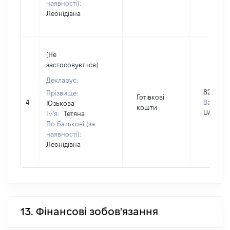
наявності):
Леонідівна
[Не
застосовується]
Декларує:
82000
Прізвище:
Готівкові
4
Валюта:
Юзькова
кошти
UAH
Ім'я:
Тетяна
По батькові (за
наявності):
Леонідівна
13. Фінансові зобов'язання