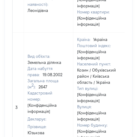
наявності):
інформація]
Леонідівна
Номер квартири:
[Конфіденційна
інформація]
Країна:
Україна
Поштовий індекс:
[Конфіденційна
Вид об'єкта:
інформація]
Земельна ділянка
Населений пункт:
Дата набуття
Козин / Обухівський
права:
19.08.2002
район / Київська
Загальна площа
область / Україна
2
(м
):
2647
Тип вулиці:
Кадастровий
[Конфіденційна
номер:
інформація]
[Н
[Конфіденційна
Вулиця:
3
ві
інформація]
[Конфіденційна
Декларує:
інформація]
Номер будинку:
Прізвище:
[Конфіденційна
Юзькова