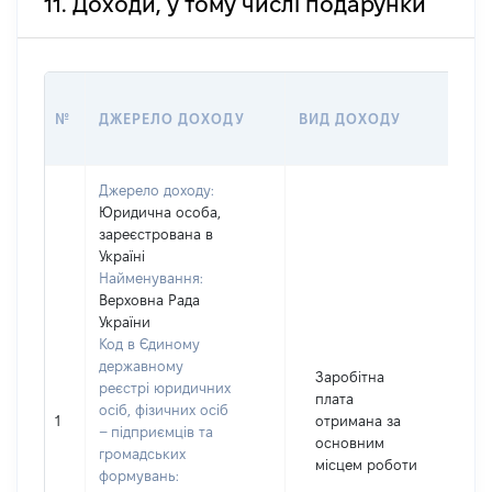
11. Доходи, у тому числі подарунки
РО
№
ДЖЕРЕЛО ДОХОДУ
ВИД ДОХОДУ
(ВА
Джерело доходу:
Юридична особа,
зареєстрована в
Україні
Найменування:
Верховна Рада
України
Код в Єдиному
державному
Заробітна
реєстрі юридичних
плата
осіб, фізичних осіб
1
отримана за
1
– підприємців та
основним
громадських
місцем роботи
формувань: