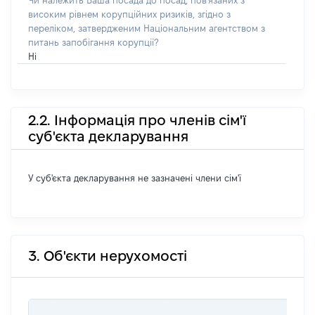
Чи належить Ваша посада до посад, пов'язаних з
високим рівнем корупційних ризиків, згідно з
переліком, затвердженим Національним агентством з
питань запобігання корупції?
Ні
2.2. Інформація про членів сім'ї
суб'єкта декларування
У суб'єкта декларування не зазначені члени сім'ї
3. Об'єкти нерухомості