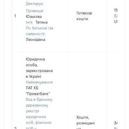
Декларує:
15800
Прізвище:
Готівкові
1
Валюта:
Юзькова
кошти
USD
Ім'я:
Тетяна
По батькові (за
наявності):
Леонідівна
Юридична
особа,
зареєстрована
в Україні
Найменування:
ПАТ КБ
"ПриватБанк"
Код в Єдиному
державному
реєстрі
юридичних
Кошти,
осіб, фізичних
розміщені
3451
осіб –
2
на
Валюта: