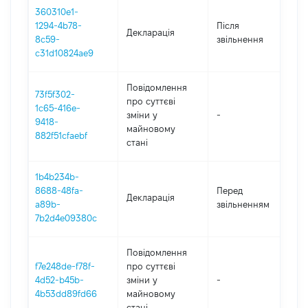
360310e1-
1294-4b78-
Після
Декларація
2
8c59-
звільнення
c31d10824ae9
Повідомлення
73f5f302-
про суттєві
1c65-416e-
зміни y
-
2
9418-
майновому
882f51cfaebf
стані
1b4b234b-
01
8688-48fa-
Перед
Декларація
-
a89b-
звільненням
13
7b2d4e09380c
Повідомлення
f7e248de-f78f-
про суттєві
4d52-b45b-
зміни y
-
2
4b53dd89fd66
майновому
стані