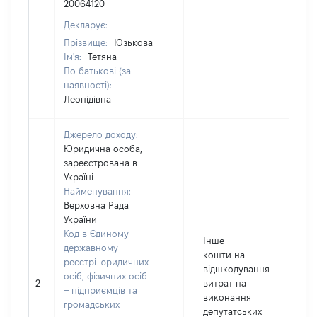
20064120
Декларує:
Прізвище:
Юзькова
Ім'я:
Тетяна
По батькові (за
наявності):
Леонідівна
Джерело доходу:
Юридична особа,
зареєстрована в
Україні
Найменування:
Верховна Рада
України
Код в Єдиному
Інше
державному
кошти на
реєстрі юридичних
відшкодування
осіб, фізичних осіб
2
витрат на
17
– підприємців та
виконання
громадських
депутатських