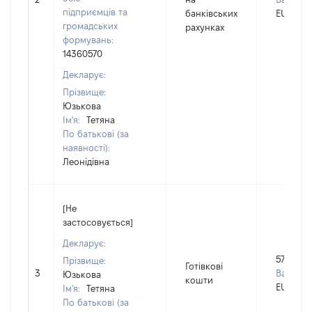
підприємців та
банківських
EUR
громадських
рахунках
формувань:
14360570
Декларує:
Прізвище:
Юзькова
Ім'я:
Тетяна
По батькові (за
наявності):
Леонідівна
[Не
застосовується]
Декларує:
5700
Прізвище:
Готівкові
3
Валюта:
Юзькова
кошти
EUR
Ім'я:
Тетяна
По батькові (за