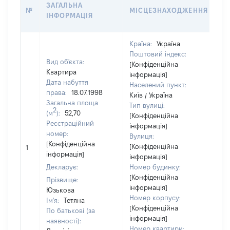
ВА
ЗАГАЛЬНА
№
МІСЦЕЗНАХОДЖЕННЯ
НА
ІНФОРМАЦІЯ
НА
Країна:
Україна
Поштовий індекс:
Вид об'єкта:
[Конфіденційна
Квартира
інформація]
Дата набуття
Населений пункт:
права:
18.07.1998
Київ / Україна
Загальна площа
Тип вулиці:
2
(м
):
52,70
[Конфіденційна
Реєстраційний
інформація]
номер:
Вулиця:
[Конфіденційна
[Конфіденційна
1
94
інформація]
інформація]
Декларує:
Номер будинку:
[Конфіденційна
Прізвище:
інформація]
Юзькова
Номер корпусу:
Ім'я:
Тетяна
[Конфіденційна
По батькові (за
інформація]
наявності):
Номер квартири: