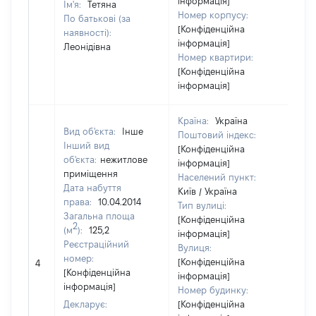
інформація]
Ім'я:
Тетяна
Номер корпусу:
По батькові (за
[Конфіденційна
наявності):
інформація]
Леонідівна
Номер квартири:
[Конфіденційна
інформація]
Країна:
Україна
Вид об'єкта:
Інше
Поштовий індекс:
Інший вид
[Конфіденційна
об'єкта:
нежитлове
інформація]
приміщення
Населений пункт:
Дата набуття
Київ / Україна
права:
10.04.2014
Тип вулиці:
Загальна площа
[Конфіденційна
2
(м
):
125,2
інформація]
Реєстраційний
Вулиця:
[Н
номер:
[Конфіденційна
4
ві
[Конфіденційна
інформація]
інформація]
Номер будинку:
Декларує:
[Конфіденційна