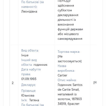
ПЕРІОДУ
По батькові (за
здійснення
наявності):
суб'єктом
Леонідівна
декларування
діяльності із
виконання
функцій держави
або місцевого
самоврядування
Вид об'єкта:
Торгова марка:
Інше
[Не
Інший вид
застосовується]
об'єкта:
годинник
Назва
Дата набуття
виробника:
права:
Cartier
01.09.1993
Опис майна:
[Не відо
2
Декларує:
Годинник Santos
de Cartie Small,
Прізвище:
металевий із
Юзькова
золотом, 187903
Ім'я:
Тетяна
34519, браслет
По батькові (за