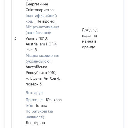
Енергетичне
Співтовариство
Ідентифікаційний
код:
[Не відомо]
Місцезнаходження
Дохід від
(англійською):
надання
3
Vienna, 1010,
6
майна в
Austria, am HOF 4,
оренду
level 5.
Місцезнаходження
(українською):
Австрійська
Республика 1010,
м. Відень, Ам Хов 4,
поверх 5.
Декларує:
Прізвище:
Юзькова
Ім'я:
Тетяна
По батькові (за
наявності):
Леонідівна