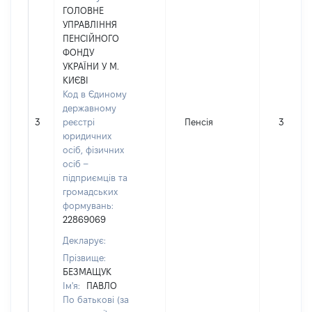
ГОЛОВНЕ
УПРАВЛІННЯ
ПЕНСІЙНОГО
ФОНДУ
УКРАЇНИ У М.
КИЄВІ
Код в Єдиному
державному
3
реєстрі
Пенсія
38550
юридичних
осіб, фізичних
осіб –
підприємців та
громадських
формувань:
22869069
Декларує:
Прізвище:
БЕЗМАЩУК
Ім'я:
ПАВЛО
По батькові (за