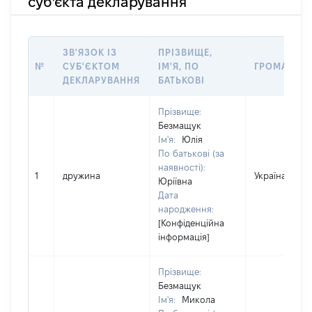
суб'єкта декларування
ЗВ'ЯЗОК ІЗ
ПРІЗВИЩЕ,
№
СУБ'ЄКТОМ
ІМ'Я, ПО
ГРОМАДЯН
ДЕКЛАРУВАННЯ
БАТЬКОВІ
Прізвище:
Безмащук
Ім'я:
Юлія
По батькові (за
наявності):
1
дружина
Україна
Юріївна
Дата
народження:
[Конфіденційна
інформація]
Прізвище:
Безмащук
Ім'я:
Микола