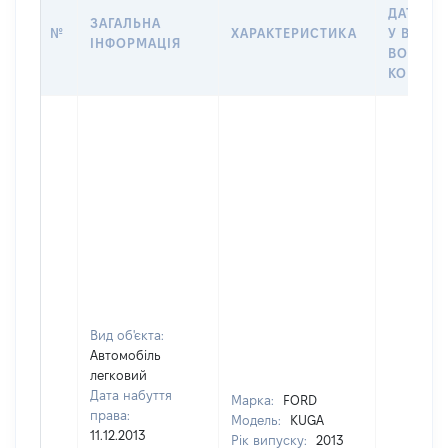
ДАТУ НА
ЗАГАЛЬНА
№
ХАРАКТЕРИСТИКА
У ВЛАСН
ІНФОРМАЦІЯ
ВОЛОДІ
КОРИСТ
Вид об'єкта:
Автомобіль
легковий
Дата набуття
Марка:
FORD
права:
Модель:
KUGA
11.12.2013
Рік випуску:
2013