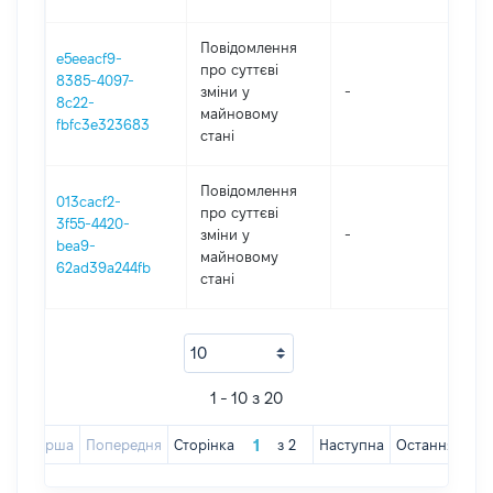
Повідомлення
e5eeacf9-
про суттєві
8385-4097-
зміни y
-
202
8c22-
майновому
fbfc3e323683
стані
Повідомлення
013cacf2-
про суттєві
3f55-4420-
зміни y
-
202
bea9-
майновому
62ad39a244fb
стані
1 - 10 з 20
Перша
Попередня
Сторінка
з
2
Наступна
Остання