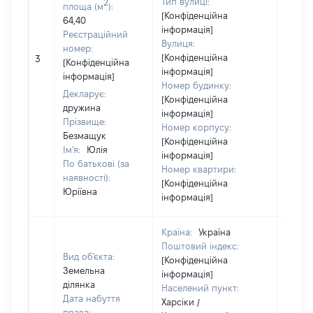
Тип вулиці:
2
площа (м
):
[Конфіденційна
64,40
інформація]
Реєстраційний
Вулиця:
номер:
[Конфіденційна
3
10790
[Конфіденційна
інформація]
інформація]
Номер будинку:
Декларує:
[Конфіденційна
дружина
інформація]
Прізвище:
Номер корпусу:
Безмащук
[Конфіденційна
Ім'я:
Юлія
інформація]
По батькові (за
Номер квартири:
наявності):
[Конфіденційна
Юріївна
інформація]
Країна:
Україна
Поштовий індекс:
Вид об'єкта:
[Конфіденційна
Земельна
інформація]
ділянка
Населений пункт:
Дата набуття
Харсіки /
права: