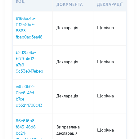
КОД
ПЕ
ДОКУМЕНТА
ДЕКЛАРАЦІЇ
8166ec4b-
f112-40d7-
Декларація
Щорічна
202
8863-
fbab0ad5ea48
b2d25e6a-
bf79-4d12-
Декларація
Щорічна
202
a7a9-
9c33e947ebeb
e45c050f-
0be6-4fef-
Декларація
Щорічна
202
b7ce-
d53214708c43
96e616b8-
f843-46d8-
Виправлена
Щорічна
202
bc24-
декларація