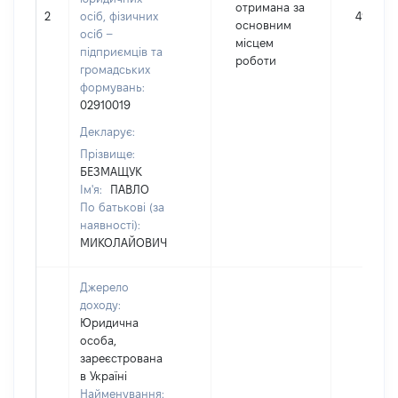
отримана за
2
осіб, фізичних
497033
основним
осіб –
місцем
підприємців та
роботи
громадських
формувань:
02910019
Декларує:
Прізвище:
БЕЗМАЩУК
Ім'я:
ПАВЛО
По батькові (за
наявності):
МИКОЛАЙОВИЧ
Джерело
доходу:
Юридична
особа,
зареєстрована
в Україні
Найменування: