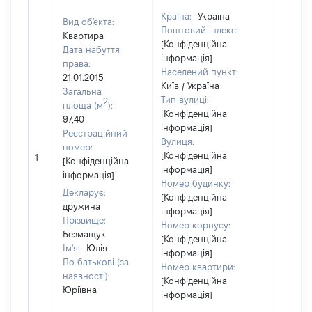
Країна:
Україна
Вид об'єкта:
Поштовий індекс:
Квартира
[Конфіденційна
Дата набуття
інформація]
права:
Населений пункт:
21.01.2015
Київ / Україна
Загальна
Тип вулиці:
2
площа (м
):
[Конфіденційна
97,40
інформація]
Реєстраційний
Вулиця:
номер:
[Конфіденційна
1
36910
[Конфіденційна
інформація]
інформація]
Номер будинку:
Декларує:
[Конфіденційна
дружина
інформація]
Прізвище:
Номер корпусу:
Безмащук
[Конфіденційна
Ім'я:
Юлія
інформація]
По батькові (за
Номер квартири:
наявності):
[Конфіденційна
Юріївна
інформація]