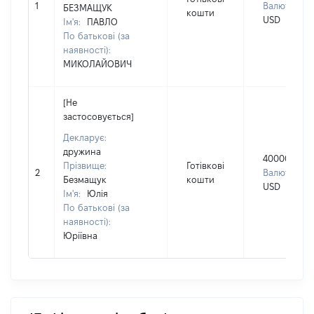
1
Валюта:
БЕЗМАЩУК
кошти
USD
Ім'я:
ПАВЛО
По батькові (за
наявності):
МИКОЛАЙОВИЧ
[Не
застосовується]
Декларує:
дружина
40000
Прізвище:
Готівкові
2
Валюта:
Безмащук
кошти
USD
Ім'я:
Юлія
По батькові (за
наявності):
Юріївна