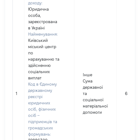
доходу:
Юридична
особа,
зареєстрована
в Україні
Найменування:
Київський
міський центр
по
нарахуванню та
здійсненню
соціальних
Інше
виплат
Сума
Код в Єдиному
державної
державному
1
та
6250
реєстрі
соціальної
юридичних
матеріальної
осіб, фізичних
допомоги
осіб –
підприємців та
громадських
формувань: