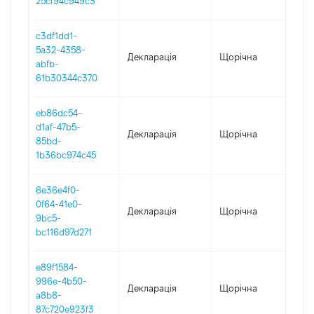
25cf94c949c3
c3df1dd1-
5a32-4358-
Декларація
Щорічна
202
abfb-
61b30344c370
eb86dc54-
d1af-47b5-
Декларація
Щорічна
202
85bd-
1b36bc974c45
6e36e4f0-
0f64-41e0-
Декларація
Щорічна
202
9bc5-
bc116d97d271
e89f1584-
996e-4b50-
Декларація
Щорічна
201
a8b8-
87c720e923f3