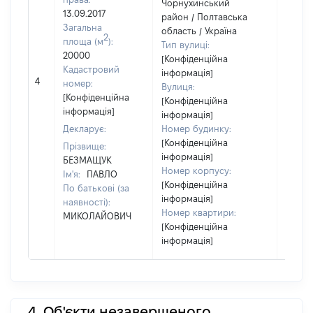
Чорнухинський
13.09.2017
район / Полтавська
Загальна
область / Україна
2
площа (м
):
Тип вулиці:
20000
[Конфіденційна
Кадастровий
інформація]
[Не
4
номер:
Вулиця:
відом
[Конфіденційна
[Конфіденційна
інформація]
інформація]
Декларує:
Номер будинку:
[Конфіденційна
Прізвище:
інформація]
БЕЗМАЩУК
Номер корпусу:
Ім'я:
ПАВЛО
[Конфіденційна
По батькові (за
інформація]
наявності):
Номер квартири:
МИКОЛАЙОВИЧ
[Конфіденційна
інформація]
4. Об'єкти незавершеного