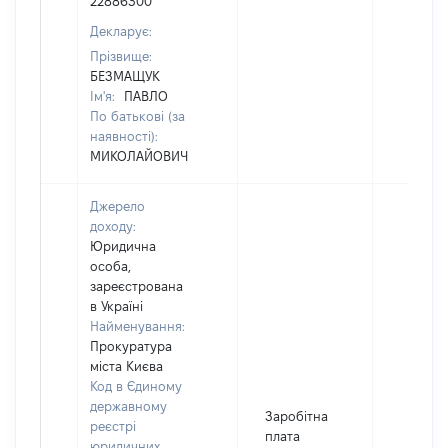
22886300
Декларує:
Прізвище:
БЕЗМАЩУК
Ім'я:
ПАВЛО
По батькові (за
наявності):
МИКОЛАЙОВИЧ
Джерело
доходу:
Юридична
особа,
зареєстрована
в Україні
Найменування:
Прокуратура
міста Києва
Код в Єдиному
державному
Заробітна
реєстрі
плата
юридичних