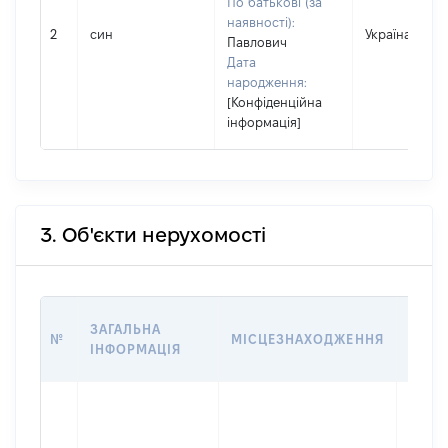
По батькові (за
наявності):
2
син
Україна
Павлович
Дата
народження:
[Конфіденційна
інформація]
3. Об'єкти нерухомості
ВАРТ
ЗАГАЛЬНА
№
МІСЦЕЗНАХОДЖЕННЯ
НА Д
ІНФОРМАЦІЯ
НАБУ