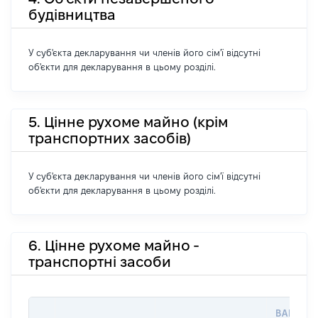
будівництва
У суб'єкта декларування чи членів його сім'ї відсутні
об'єкти для декларування в цьому розділі.
5. Цінне рухоме майно (крім
транспортних засобів)
У суб'єкта декларування чи членів його сім'ї відсутні
об'єкти для декларування в цьому розділі.
6. Цінне рухоме майно -
транспортні засоби
ВАРТІСТ