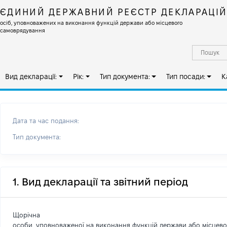
ЄДИНИЙ ДЕРЖАВНИЙ РЕЄСТР ДЕКЛАРАЦІ
осіб, уповноважених на виконання функцій держави або місцевого
самоврядування
Вид декларації:
Рік:
Тип документа:
Тип посади:
К
Дата та час подання:
Тип документа:
1. Вид декларації та звітний період
Щорічна
особи, уповноваженої на виконання функцій держави або місцев