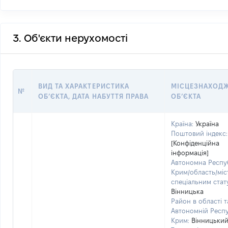
3. Об'єкти нерухомості
ВИД ТА ХАРАКТЕРИСТИКА
МІСЦЕЗНАХОД
№
ОБʼЄКТА, ДАТА НАБУТТЯ ПРАВА
ОБʼЄКТА
Країна:
Україна
Поштовий індекс:
[Конфіденційна
інформація]
Автономна Респу
Крим/область/міст
спеціальним стат
Вінницька
Район в області т
Автономній Респу
Крим:
Вінницьки