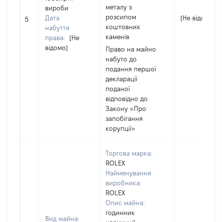
металу з
вироби
розсипом
Дата
[Не відомо]
5
коштовних
набуття
каменів
права:
[Не
відомо]
Право на майно
набуто до
подання першої
декларації
поданої
відповідно до
Закону «Про
запобігання
корупції»
Торгова марка:
ROLEX
Найменування
виробника:
ROLEX
Опис майна:
годинник
Вид майна: