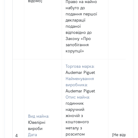
відомо]
Право на майно
набуто до
подання першої
декларації
поданої
відповідно до
Закону «Про
запобігання
корупції»
Торгова марка:
Audemar Piguet
Найменування
виробника:
Audemar Piguet
Опис майна:
годинник
наручний
жіночій з
Вид майна:
коштовного
Ювелірні
металу з
вироби
розсипом
Дата
[Не відомо]
4