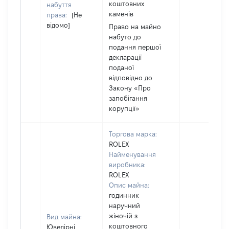
коштовних
набуття
каменів
права:
[Не
відомо]
Право на майно
набуто до
подання першої
декларації
поданої
відповідно до
Закону «Про
запобігання
корупції»
Торгова марка:
ROLEX
Найменування
виробника:
ROLEX
Опис майна:
годинник
наручний
жіночій з
Вид майна:
коштовного
Ювелірні