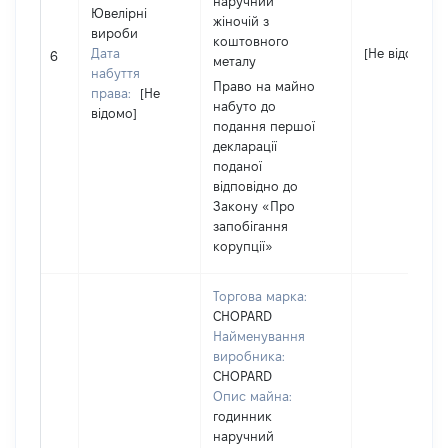
наручний
Ювелірні
жіночій з
вироби
коштовного
Дата
[Не відомо]
6
металу
набуття
Право на майно
права:
[Не
набуто до
відомо]
подання першої
декларації
поданої
відповідно до
Закону «Про
запобігання
корупції»
Торгова марка:
CHOPARD
Найменування
виробника:
CHOPARD
Опис майна:
годинник
наручний