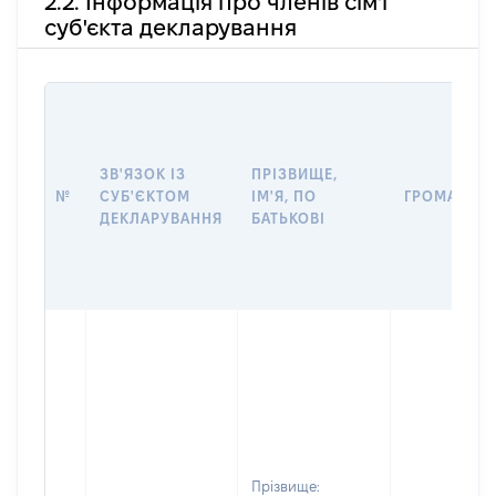
2.2. Інформація про членів сім'ї
суб'єкта декларування
ЗВ'ЯЗОК ІЗ
ПРІЗВИЩЕ,
№
СУБ'ЄКТОМ
ІМ'Я, ПО
ГРОМАДЯН
ДЕКЛАРУВАННЯ
БАТЬКОВІ
Прізвище: