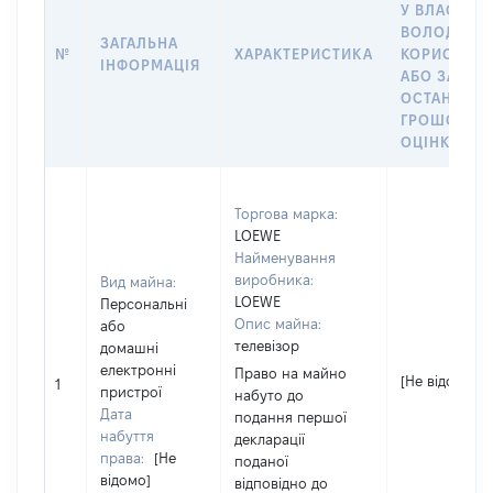
У ВЛАСНІСТ
ВОЛОДІННЯ
ЗАГАЛЬНА
№
ХАРАКТЕРИСТИКА
КОРИСТУВ
ІНФОРМАЦІЯ
АБО ЗА
ОСТАННЬО
ГРОШОВО
ОЦІНКОЮ
Торгова марка:
LOEWE
Найменування
виробника:
Вид майна:
LOEWE
Персональні
Опис майна:
або
телевізор
домашні
електронні
Право на майно
[Не відомо]
1
пристрої
набуто до
Дата
подання першої
набуття
декларації
права:
[Не
поданої
відомо]
відповідно до