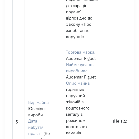
декларації
поданої
відповідно до
Закону «Про
запобігання
корупції»
Торгова марка:
Audemar Piguet
Найменування
виробника:
Audemar Piguet
Опис майна:
годинник
наручний
жіночій з
Вид майна:
коштовного
Ювелірні
металу з
вироби
розсипом
Дата
[Не відомо]
3
коштовних
набуття
каменів
права:
[Не