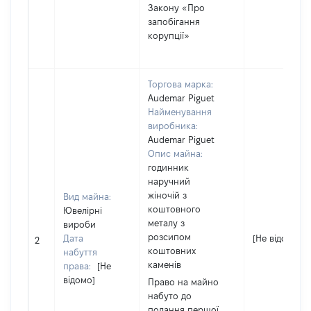
Закону «Про
запобігання
корупції»
Торгова марка:
Audemar Piguet
Найменування
виробника:
Audemar Piguet
Опис майна:
годинник
наручний
жіночій з
Вид майна:
коштовного
Ювелірні
металу з
вироби
розсипом
Дата
[Не відомо]
2
коштовних
набуття
каменів
права:
[Не
відомо]
Право на майно
набуто до
подання першої