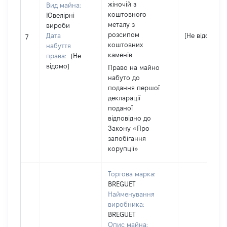
жіночій з
Вид майна:
коштовного
Ювелірні
металу з
вироби
розсипом
Дата
[Не відомо]
7
коштовних
набуття
каменів
права:
[Не
відомо]
Право на майно
набуто до
подання першої
декларації
поданої
відповідно до
Закону «Про
запобігання
корупції»
Торгова марка:
BREGUET
Найменування
виробника:
BREGUET
Опис майна: