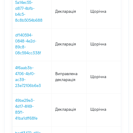
5a14ec55-
d877-4bfb-
Декларація
Щорічна
202
b4c5-
8c8b5054b688
df140594-
0848-4e2d-
Декларація
Щорічна
202
89c8-
08c594cc338f
4f6aab3b-
4706-4bf0-
Виправлена
Щорічна
202
ac39-
декларація
23e72106b6e3
49be29e3-
4d17-4f49-
Декларація
Щорічна
202
85f1-
41ba1dff68fe