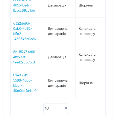
bcdf3472-d11c-
4055-be4c-
Декларація
Щорічна
201
fbacc86cc1bb
d322de93-
0ab0-4d62-
Виправлена
Кандидата
201
b5d2-
декларація
на посаду
1436343c9ae6
8b115247-fa99-
Кандидата
4f55-9ff0-
Декларація
201
на посаду
1ee42a5bc5cd
02e033f5-
5588-48d0-
Виправлена
Щорічна
201
bbdf-
декларація
40d0bd4a4aa0