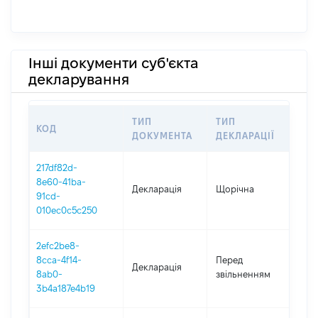
Інші документи суб'єкта
декларування
ТИП
ТИП
КОД
ПЕ
ДОКУМЕНТА
ДЕКЛАРАЦІЇ
217df82d-
8e60-41ba-
Декларація
Щорічна
202
91cd-
010ec0c5c250
2efc2be8-
01.
8cca-4f14-
Перед
Декларація
-
8ab0-
звільненням
20.
3b4a187e4b19