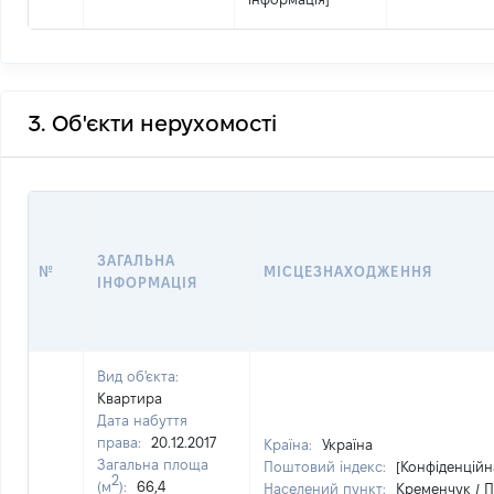
3. Об'єкти нерухомості
ЗАГАЛЬНА
№
МІСЦЕЗНАХОДЖЕННЯ
ІНФОРМАЦІЯ
Вид об'єкта:
Квартира
Дата набуття
права:
20.12.2017
Країна:
Україна
Загальна площа
Поштовий індекс:
[Конфіденційн
2
(м
):
66,4
Населений пункт:
Кременчук / П