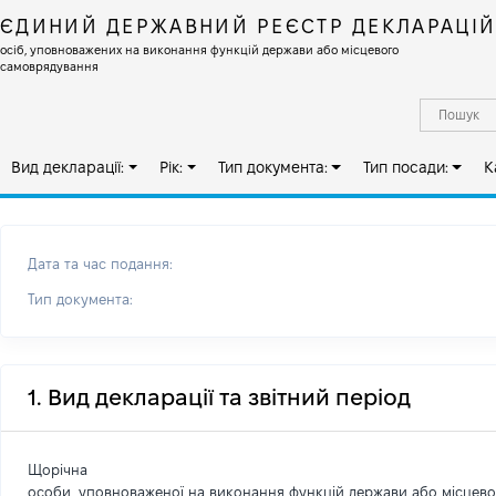
ЄДИНИЙ ДЕРЖАВНИЙ РЕЄСТР ДЕКЛАРАЦІ
осіб, уповноважених на виконання функцій держави або місцевого
самоврядування
Вид декларації:
Рік:
Тип документа:
Тип посади:
К
Дата та час подання:
Тип документа:
1. Вид декларації та звітний період
Щорічна
особи, уповноваженої на виконання функцій держави або місцев