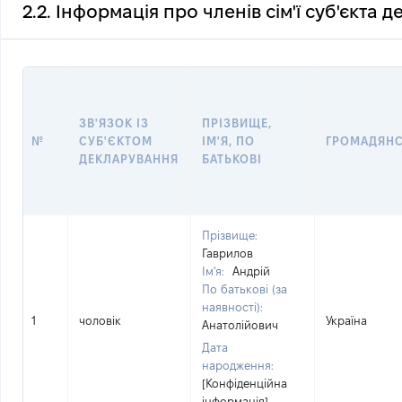
2.2. Інформація про членів сім'ї суб'єкта 
ЗВ'ЯЗОК ІЗ
ПРІЗВИЩЕ,
№
СУБ'ЄКТОМ
ІМ'Я, ПО
ГРОМАДЯН
ДЕКЛАРУВАННЯ
БАТЬКОВІ
Прізвище:
Гаврилов
Ім'я:
Андрій
По батькові (за
наявності):
1
чоловік
Україна
Анатолійович
Дата
народження:
[Конфіденційна
інформація]