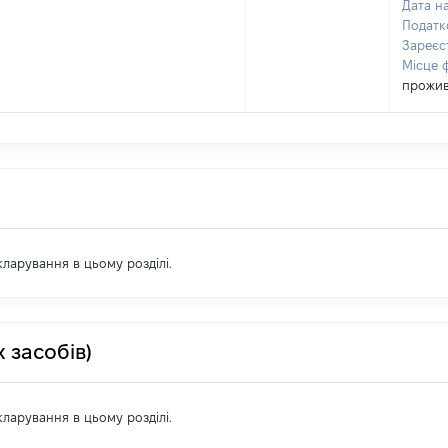
Дата н
Податк
Зареєс
Місце 
прожи
екларування в цьому розділі.
 засобів)
екларування в цьому розділі.