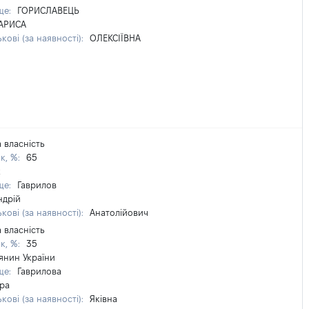
ще:
ГОРИСЛАВЕЦЬ
АРИСА
кові (за наявності):
ОЛЕКСІЇВНА
 власність
ок, %:
65
к
ще:
Гаврилов
ндрій
кові (за наявності):
Анатолійович
 власність
ок, %:
35
янин України
ще:
Гаврилова
іра
кові (за наявності):
Яківна