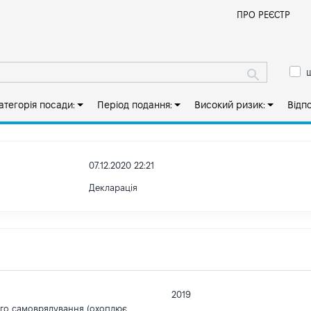
Й
ПРО РЕЄСТР
ш
атегорія посади:
Період подання:
Високий ризик:
Відп
07.12.2020 22:21
Декларація
2019
ого самоврядування (охоплює