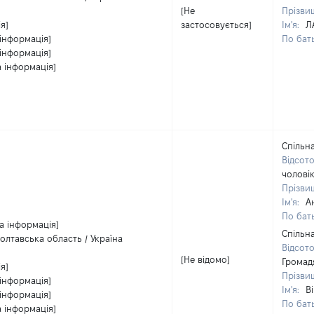
[Не
Прізви
я]
застосовується]
Ім'я:
Л
інформація]
По бать
інформація]
а інформація]
Спільна
Відсот
чолові
Прізви
Ім'я:
А
По бать
а інформація]
Спільна
олтавська область / Україна
Відсот
[Не відомо]
Громад
я]
Прізви
інформація]
Ім'я:
В
інформація]
По бать
а інформація]