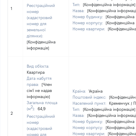
Тип:
[Конфіденційна інформація]
Реєстраційний
1
Назва:
[Конфіденційна інформаці
номер
Номер будинку:
[Конфіденційна 
(кадастровий
Номер корпусу:
[Конфіденційна 
номер для
Номер квартири:
[Конфіденційн
земельної
ділянки):
[Конфіденційна
інформація]
Вид об'єкта:
Квартира
Дата набуття
права:
[Член
сім'ї не надав
Країна:
Україна
інформацію]
Поштовий індекс:
[Конфіденційн
Загальна площа
Населений пункт:
Кременчук / П
2
(м
):
64,9
Тип:
[Конфіденційна інформація]
2
Назва:
[Конфіденційна інформаці
Реєстраційний
Номер будинку:
[Конфіденційна 
номер
Номер корпусу:
[Конфіденційна 
(кадастровий
Номер квартири:
[Конфіденційн
номер для