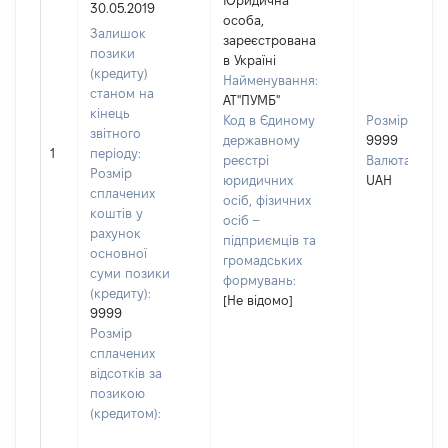
Юридична
30.05.2019
особа,
Залишок
зареєстрована
позики
в Україні
(кредиту)
Найменування:
станом на
АТ"ПУМБ"
кінець
Код в Єдиному
Розмір:
звітного
державному
9999
1
періоду:
реєстрі
Валюта:
Розмір
юридичних
UAH
сплачених
осіб, фізичних
коштів у
осіб –
рахунок
підприємців та
основної
громадських
суми позики
формувань:
(кредиту):
[Не відомо]
9999
Розмір
сплачених
відсотків за
позикою
(кредитом):