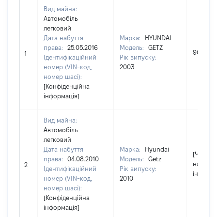
Вид майна:
Автомобіль
легковий
Дата набуття
Марка:
HYUNDAI
права:
25.05.2016
Модель:
GETZ
90755
1
Ідентифікаційний
Рік випуску:
номер (VIN-код,
2003
номер шасі):
[Конфіденційна
інформація]
Вид майна:
Автомобіль
легковий
Дата набуття
Марка:
Hyundai
[Член сі
права:
04.08.2010
Модель:
Getz
надав
2
Ідентифікаційний
Рік випуску:
інформа
номер (VIN-код,
2010
номер шасі):
[Конфіденційна
інформація]