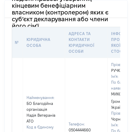
кінцевим бенефіціарним
власником (контролером) яких є
суб’єкт декларування або члени
його сім'ї
АДРЕСА ТА
ІНФОРМА
ЮРИДИЧНА
КОНТАКТИ
ПРО ОСОБ
№
ОСОБА
ЮРИДИЧНОЇ
ЯКОЇ
ОСОБИ
СТОСУЄТ
Прізвище:
РУЧКА
Ім'я:
АНДР
По батькові
наявності):
МИКОЛАЙ
Найменування:
Громадяни
БО Благодійна
України
організація
Прізвище:
Надія Ветеранів
Чорний
АТО
Телефон:
Ім'я:
Віталі
Код в Єдиному
0504444660
По батькові