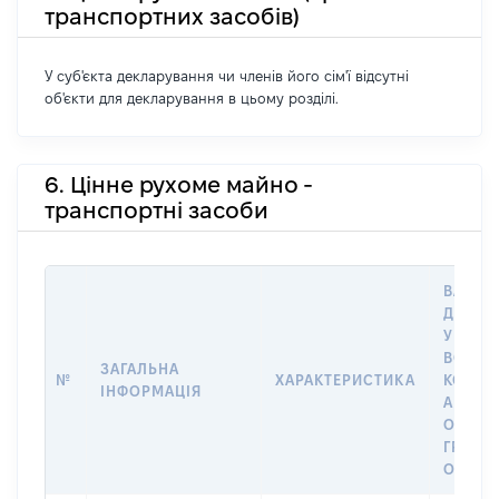
транспортних засобів)
У суб'єкта декларування чи членів його сім'ї відсутні
об'єкти для декларування в цьому розділі.
6. Цінне рухоме майно -
транспортні засоби
ВАРТІС
ДАТУ 
У ВЛАС
ВОЛОД
ЗАГАЛЬНА
№
ХАРАКТЕРИСТИКА
КОРИС
ІНФОРМАЦІЯ
АБО З
ОСТА
ГРОШ
ОЦІНК