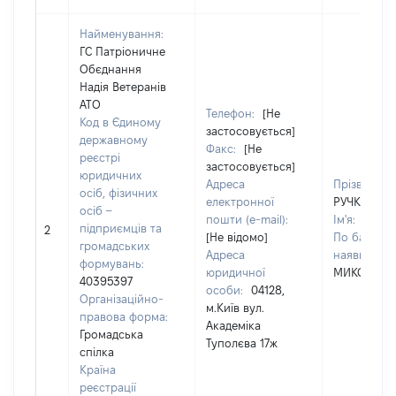
Найменування:
ГС Патріоничне
Обєднання
Надія Ветеранів
АТО
Телефон:
[Не
Код в Єдиному
застосовується]
державному
Факс:
[Не
реєстрі
застосовується]
юридичних
Адреса
Прізвище:
осіб, фізичних
електронної
РУЧКА
осіб –
пошти (e-mail):
Ім'я:
АНДР
підприємців та
2
[Не відомо]
По батькові
громадських
Адреса
наявності):
формувань:
юридичної
МИКОЛАЙ
40395397
особи:
04128,
Організаційно-
м.Київ вул.
правова форма:
Академіка
Громадська
Туполєва 17ж
спілка
Країна
реєстрації