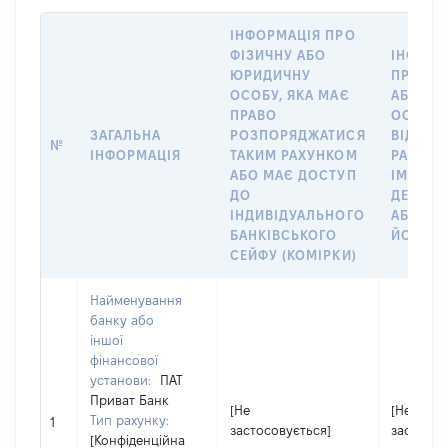
ІНФОРМАЦІЯ ПРО
ФІЗИЧНУ АБО
ІНФОРМ
ЮРИДИЧНУ
ПРО ФІ
ОСОБУ, ЯКА МАЄ
АБО Ю
ПРАВО
ОСОБУ,
ЗАГАЛЬНА
РОЗПОРЯДЖАТИСЯ
ВІДКРИ
№
ІНФОРМАЦІЯ
ТАКИМ РАХУНКОМ
РАХУНО
АБО МАЄ ДОСТУП
ІМ’Я СУ
ДО
ДЕКЛАР
ІНДИВІДУАЛЬНОГО
АБО ЧЛ
БАНКІВСЬКОГО
ЙОГО СІ
СЕЙФУ (КОМІРКИ)
Найменування
банку або
іншої
фінансової
установи:
ПАТ
Приват Банк
[Не
[Не
Тип рахунку:
1
застосовується]
застосов
[Конфіденційна