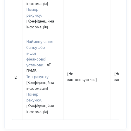
інформація]
Номер
рахунку:
[Конфіденційна
інформація]
Найменування
банку або
іншої
фінансової
установи:
АТ
ПУМБ
[Не
[Не
Тип рахунку:
2
застосовується]
застосов
[Конфіденційна
інформація]
Номер
рахунку:
[Конфіденційна
інформація]