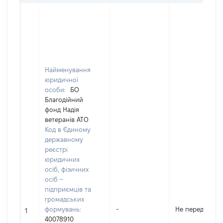
Найменування
юридичної
особи:
БО
Благодійний
фонд Надія
ветеранів АТО
Код в Єдиному
державному
реєстрі
юридичних
осіб, фізичних
осіб –
підприємців та
громадських
формувань:
-
Не передано
1
40078910