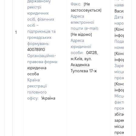
державному
Факс:
[Не
наявності):
реєстрі
застосовується]
Васильови
юридичних
Адреса
Дата
осіб, фізичних
електронної
народженн
осіб –
пошти (e-mail):
[Конфіденц
підприємців та
1
[Не відомо]
інформація
громадських
Адреса
Податкови
формувань:
юридичної
номер:
40078910
особи:
04128,
[Конфіденц
Організаційно-
м.Київ, вул.
інформація
правова форма:
Академіка
Зареєстро
юридична
Туполєва 17-ж
місце
особа
проживанн
Країна
[Конфіденц
реєстрації
інформація
головного
Місце
офісу:
Україна
фактичног
проживанн
збігається 
зареєстро
місцем
проживанн