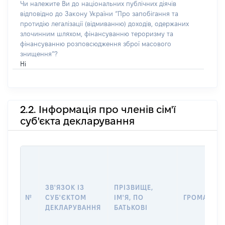
Чи належите Ви до національних публічних діячів
відповідно до Закону України “Про запобігання та
протидію легалізації (відмиванню) доходів, одержаних
злочинним шляхом, фінансуванню тероризму та
фінансуванню розповсюдження зброї масового
знищення”?
Ні
2.2. Інформація про членів сім'ї
суб'єкта декларування
ЗВ'ЯЗОК ІЗ
ПРІЗВИЩЕ,
№
СУБ'ЄКТОМ
ІМ'Я, ПО
ГРОМАДЯН
ДЕКЛАРУВАННЯ
БАТЬКОВІ