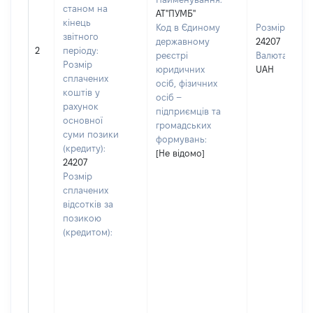
станом на
АТ"ПУМБ"
кінець
Код в Єдиному
Розмір:
звітного
державному
24207
2
періоду:
реєстрі
Валюта:
Розмір
юридичних
UAH
сплачених
осіб, фізичних
коштів у
осіб –
рахунок
підприємців та
основної
громадських
суми позики
формувань:
(кредиту):
[Не відомо]
24207
Розмір
сплачених
відсотків за
позикою
(кредитом):