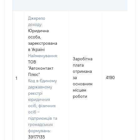
Джерело
доходу:
Юридична
особа,
зареєстрована
в Україні
Найменування:
Заробітна
ТОВ
плата
"Автоконтакт
отримана
Плюс"
І
за
4190
1
Код в Єдиному
основним
державному
місцем
реєстрі
роботи
юридичних
осіб, фізичних
осіб –
підприємців та
громадських
формувань:
39177135