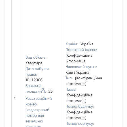
Країна:
Україна
Поштовий індекс:
[Конфіденційна
Вид об'єкта:
інформація]
Квартира
Населений пункт:
Дата набуття
Київ / Україна
права:
Тип:
[Конфіденційна
10.11.2006
інформація]
Загальна
Назва:
2
площа (м
):
25
[Конфіденційна
[Не ві
1
Реєстраційний
інформація]
номер
Номер будинку:
(кадастровий
[Конфіденційна
номер для
інформація]
земельної
Номер корпусу:
ділянки):