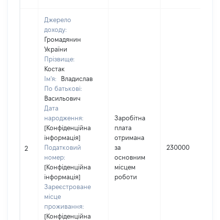
Джерело
доходу:
Громадянин
України
Прізвище:
Костак
Ім'я:
Владислав
По батькові:
Васильович
Дата
народження:
Заробітна
[Конфіденційна
плата
інформація]
отримана
І
Податковий
за
230000
2
номер:
основним
[Конфіденційна
місцем
інформація]
роботи
Зареєстроване
місце
проживання:
[Конфіденційна