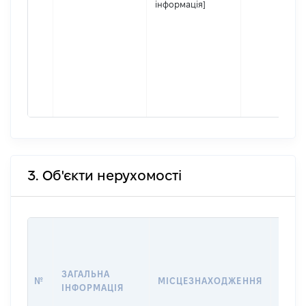
інформація]
3. Об'єкти нерухомості
ВАРТ
ДАТУ
НАБУ
ЗАГАЛЬНА
ПРАВ
№
МІСЦЕЗНАХОДЖЕННЯ
ІНФОРМАЦІЯ
ЗА
ОСТ