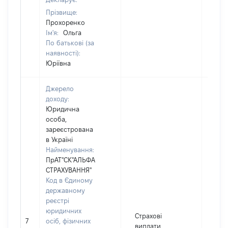
Прізвище:
Прохоренко
Ім'я:
Ольга
По батькові (за
наявності):
Юріївна
Джерело
доходу:
Юридична
особа,
зареєстрована
в Україні
Найменування:
ПрАТ"СК"АЛЬФА
СТРАХУВАННЯ"
Код в Єдиному
державному
реєстрі
юридичних
Страхові
7
осіб, фізичних
464
виплати