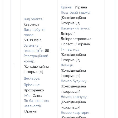
Країна:
Україна
Поштовий індекс:
[Конфіденційна
Вид об'єкта:
інформація]
Квартира
Населений пункт:
Дата набуття
Дніпро /
права:
Дніпропетровська
30.08.1993
Область / Україна
Загальна
2
Тип вулиці:
площа (м
):
85
[Конфіденційна
Реєстраційний
інформація]
номер:
[Не
Вулиця:
1
[Конфіденційна
відом
[Конфіденційна
інформація]
інформація]
Декларує:
Номер будинку:
Прізвище:
[Конфіденційна
Прохоренко
інформація]
Ім'я:
Ольга
Номер корпусу:
По батькові (за
[Конфіденційна
наявності):
інформація]
Юріївна
Номер квартири:
[Конфіденційна