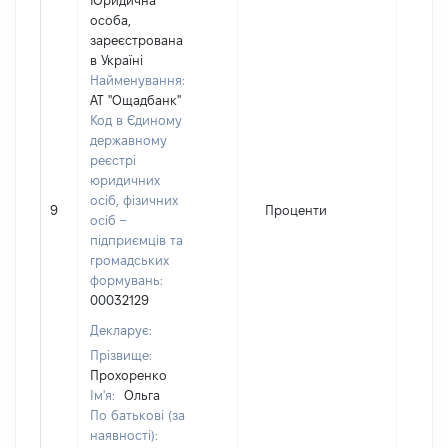
Юридична
особа,
зареєстрована
в Україні
Найменування:
АТ "Ощадбанк"
Код в Єдиному
державному
реєстрі
юридичних
осіб, фізичних
9
Проценти
405
осіб –
підприємців та
громадських
формувань:
00032129
Декларує:
Прізвище:
Прохоренко
Ім'я:
Ольга
По батькові (за
наявності):