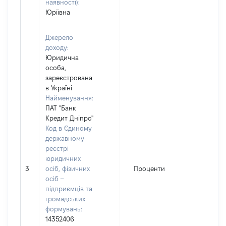
наявності):
Юріївна
Джерело
доходу:
Юридична
особа,
зареєстрована
в Україні
Найменування:
ПАТ "Банк
Кредит Дніпро"
Код в Єдиному
державному
реєстрі
юридичних
3
осіб, фізичних
Проценти
114
осіб –
підприємців та
громадських
формувань:
14352406