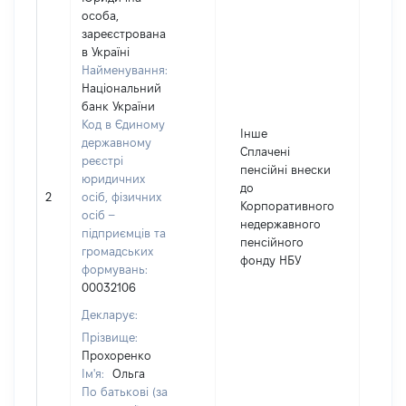
особа,
зареєстрована
в Україні
Найменування:
Національний
банк України
Код в Єдиному
Інше
державному
Сплачені
реєстрі
пенсійні внески
юридичних
до
2
осіб, фізичних
221
Корпоративного
осіб –
недержавного
підприємців та
пенсійного
громадських
фонду НБУ
формувань:
00032106
Декларує:
Прізвище:
Прохоренко
Ім'я:
Ольга
По батькові (за