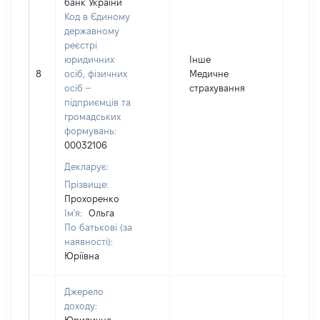
банк України
Код в Єдиному
державному
реєстрі
юридичних
Інше
8
осіб, фізичних
Медичне
268
осіб –
страхування
підприємців та
громадських
формувань:
00032106
Декларує:
Прізвище:
Прохоренко
Ім'я:
Ольга
По батькові (за
наявності):
Юріївна
Джерело
доходу: