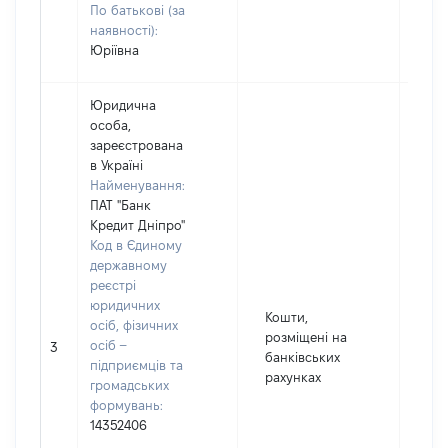
По батькові (за
наявності):
Юріївна
Юридична
особа,
зареєстрована
в Україні
Найменування:
ПАТ "Банк
Кредит Дніпро"
Код в Єдиному
державному
реєстрі
юридичних
Кошти,
осіб, фізичних
20
розміщені на
осіб –
3
Вал
банківських
підприємців та
EU
рахунках
громадських
формувань:
14352406