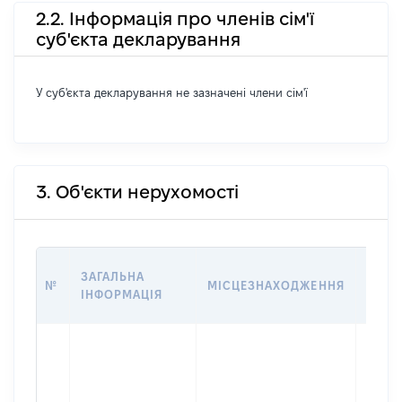
2.2. Інформація про членів сім'ї
суб'єкта декларування
У суб'єкта декларування не зазначені члени сім'ї
3. Об'єкти нерухомості
ВАРТ
ЗАГАЛЬНА
№
МІСЦЕЗНАХОДЖЕННЯ
НА Д
ІНФОРМАЦІЯ
НАБУ