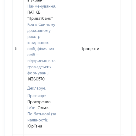
в Україні
Найменування:
ПАТ КБ
"Приватбанк"
Код в Єдиному
державному
реєстрі
юридичних
5
осіб, фізичних
Проценти
228
осіб –
підприємців та
громадських
формувань:
14360570
Декларує:
Прізвище:
Прохоренко
Ім'я:
Ольга
По батькові (за
наявності):
Юріївна