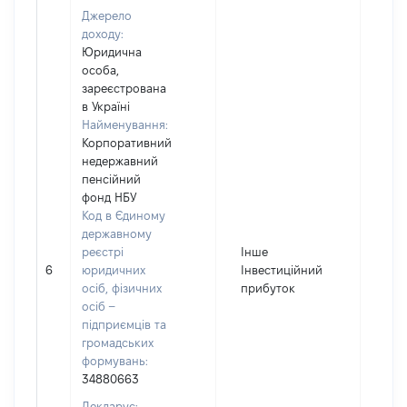
Джерело
доходу:
Юридична
особа,
зареєстрована
в Україні
Найменування:
Корпоративний
недержавний
пенсійний
фонд НБУ
Код в Єдиному
державному
реєстрі
Інше
6
юридичних
Інвестиційний
288
осіб, фізичних
прибуток
осіб –
підприємців та
громадських
формувань:
34880663
Декларує: