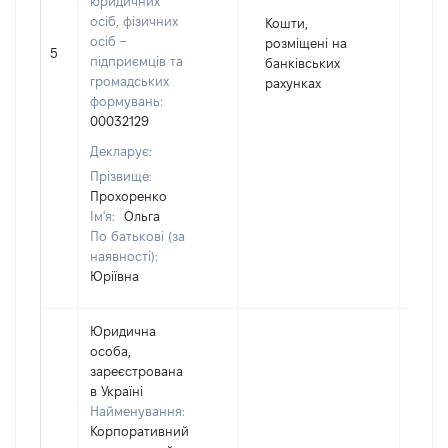
юридичних
осіб, фізичних
Кошти,
75
осіб –
розміщені на
5
Вал
підприємців та
банківських
UA
громадських
рахунках
формувань:
00032129
Декларує:
Прізвище:
Прохоренко
Ім'я:
Ольга
По батькові (за
наявності):
Юріївна
Юридична
особа,
зареєстрована
в Україні
Найменування:
Корпоративний