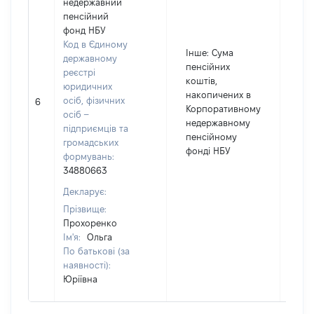
недержавний
пенсійний
фонд НБУ
Код в Єдиному
Інше
: Сума
державному
пенсійних
реєстрі
коштів,
юридичних
38
накопичених в
осіб, фізичних
6
Вал
Корпоративному
осіб –
UA
недержавному
підприємців та
пенсійному
громадських
фонді НБУ
формувань:
34880663
Декларує:
Прізвище:
Прохоренко
Ім'я:
Ольга
По батькові (за
наявності):
Юріївна