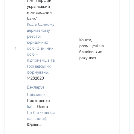
ПАТ "Перший
український
міжнародний
банк"
Код в Єдиному
державному
реєстрі
Кошти,
юридичних
170
розміщені на
осіб, фізичних
1
Вал
банківських
осіб –
UA
рахунках
підприємців та
громадських
формувань:
14282829
Декларує:
Прізвище:
Прохоренко
Ім'я:
Ольга
По батькові (за
наявності):
Юріївна