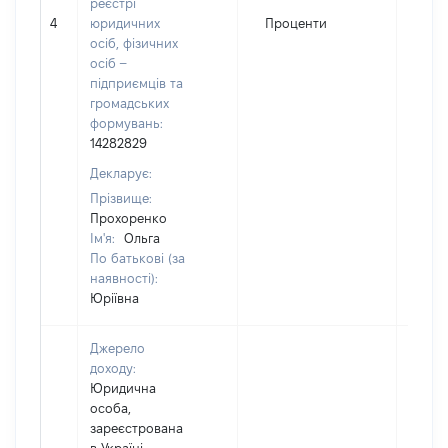
реєстрі
4
юридичних
Проценти
241
осіб, фізичних
осіб –
підприємців та
громадських
формувань:
14282829
Декларує:
Прізвище:
Прохоренко
Ім'я:
Ольга
По батькові (за
наявності):
Юріївна
Джерело
доходу:
Юридична
особа,
зареєстрована