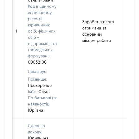
банк України
Код в Єдиному
державному
реєстрі
Заробітна плата
юридичних
отримана за
1
осіб, фізичних
803
основним
осіб –
місцем роботи
підприємців та
громадських
формувань:
00032106
Декларує:
Прізвище:
Прохоренко
Ім'я:
Ольга
По батькові (за
наявності):
Юріївна
Джерело
доходу:
Юридична