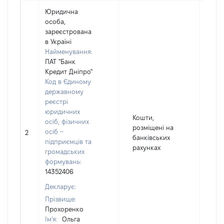
Юридична
особа,
зареєстрована
в Україні
Найменування:
ПАТ "Банк
Кредит Дніпро"
Код в Єдиному
державному
реєстрі
юридичних
Кошти,
осіб, фізичних
525
розміщені на
осіб –
2
Вал
банківських
підприємців та
UA
рахунках
громадських
формувань:
14352406
Декларує:
Прізвище:
Прохоренко
Ім'я:
Ольга