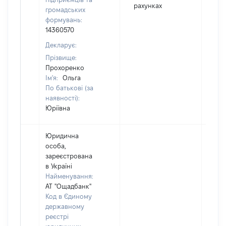
UA
рахунках
громадських
формувань:
14360570
Декларує:
Прізвище:
Прохоренко
Ім'я:
Ольга
По батькові (за
наявності):
Юріївна
Юридична
особа,
зареєстрована
в Україні
Найменування:
АТ "Ощадбанк"
Код в Єдиному
державному
реєстрі