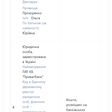
Декларує:
Прізвище:
Прохоренко
Ім'я:
Ольга
По батькові (за
наявності):
Юріївна
Юридична
особа,
зареєстрована
в Україні
Найменування:
ПАТ КБ
"Приватбанк"
Код в Єдиному
державному
реєстрі
юридичних
Кошти,
осіб, фізичних
737
розміщені на
осіб –
4
Вал
банківських
підприємців та