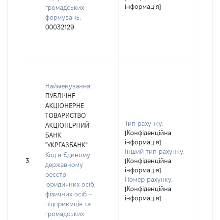
інформація]
громадських
формувань:
00032129
Найменування:
ПУБЛІЧНЕ
АКЦІОНЕРНЕ
ТОВАРИСТВО
Тип рахунку:
АКЦІОНЕРНИЙ
[Конфіденційна
БАНК
інформація]
"УКРГАЗБАНК"
Інший тип рахунку:
Код в Єдиному
[Не
3
[Конфіденційна
державному
засто
інформація]
реєстрі
Номер рахунку:
юридичних осіб,
[Конфіденційна
фізичних осіб –
інформація]
підприємців та
громадських