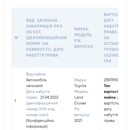
ВАРТІСТЬ Н
ВИД, ЗАГАЛЬНА
ДАТУ
ІНФОРМАЦІЯ ПРО
НАБУТТЯ
МАРКА,
ОБʼЄКТ,
ПРАВА АБО
МОДЕЛЬ,
№
ІДЕНТИФІКАЦІЙНИЙ
ЗА
РІК
НОМЕР (ЗА
ОСТАННЬО
ВИПУСКУ
НАЯВНОСТІ), ДАТА
ГРОШОВОЮ
НАБУТТЯ ПРАВА
ОЦІНКОЮ,
ГРН
Вид майна:
Автомобіль
Марка:
2597910
легковий
Toyota
Тип
Дата набуття
Модель:
вартості
права:
21.04.2022
Land
майна:
це
1
Ідентифікаційний
Cruiser
вартість на
номер (VIN-код,
Рік
дату
номер шасі):
випуску:
набуття
[Конфіденційна
2021
права
інформація]