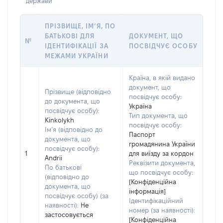
держави
ПРІЗВИЩЕ, ІМ’Я, ПО
БАТЬКОВІ ДЛЯ
ДОКУМЕНТ, ЩО
№
ІДЕНТИФІКАЦІЇ ЗА
ПОСВІДЧУЄ ОСОБУ
МЕЖАМИ УКРАЇНИ
Країна, в якій видано
документ, що
Прізвище (відповідно
посвідчує особу:
до документа, що
Україна
посвідчує особу):
Тип документа, що
Kinkolykh
посвідчує особу:
Ім’я (відповідно до
Паспорт
документа, що
громадянина України
посвідчує особу):
1
для виїзду за кордон
Andrii
Реквізити документа,
По батькові
що посвідчує особу:
(відповідно до
[Конфіденційна
документа, що
інформація]
посвідчує особу) (за
Ідентифікаційний
наявності):
Не
номер (за наявності):
застосовується
[Конфіденційна