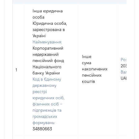
Інша юридична
особа
Юридична особа,
зареєстрована в
Україні
Найменування:
Корпоративний
недержавний
Інше
Розмір:
пенсійний фонд
сума
203684
Національного
накопичених
1
Валюта:
банку України
пенсійних
UAH
Код в Єдиному
коштів
державному
реєстрі
юридичних осіб,
фізичних осіб –
підприємців та
громадських
формувань:
34880663