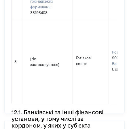
громадських
формувань:
33193408
Розмір:
Готівкові
90000
[Не
3
кошти
Валюта:
застосовується]
USD
12.1. Банківські та інші фінансові
установи, у тому числі за
кордоном, у яких у суб'єкта