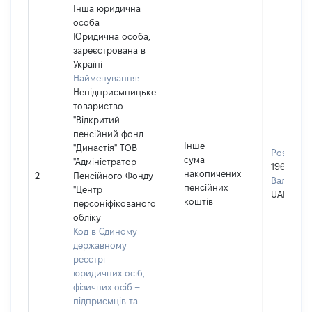
Інша юридична
особа
Юридична особа,
зареєстрована в
Україні
Найменування:
Непідприємницьке
товариство
"Відкритий
пенсійний фонд
Інше
"Династія" ТОВ
Розмір:
сума
"Адміністратор
19688
накопичених
2
Пенсійного Фонду
Валюта:
пенсійних
"Центр
UAH
коштів
персоніфікованого
обліку
Код в Єдиному
державному
реєстрі
юридичних осіб,
фізичних осіб –
підприємців та