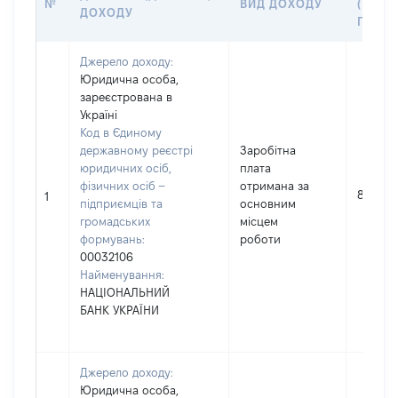
№
ВИД ДОХОДУ
(ВАРТІ
ДОХОДУ
ГРН
Джерело доходу:
Юридична особа,
зареєстрована в
Україні
Код в Єдиному
державному реєстрі
Заробітна
юридичних осіб,
плата
фізичних осіб –
отримана за
824720
1
підприємців та
основним
громадських
місцем
формувань:
роботи
00032106
Найменування:
НАЦІОНАЛЬНИЙ
БАНК УКРАЇНИ
Джерело доходу:
Юридична особа,