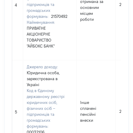
отримана за
підприємців та
220431
4
основним
громадських
місцем
формувань:
21570492
роботи
Найменування:
ПРИВАТНЕ
АКЦІОНЕРНЕ
ТОВАРИСТВО
"АЙБОКС БАНК"
Джерело доходу:
Юридична особа,
зареєстрована в
Україні
Код в Єдиному
державному реєстрі
юридичних осіб,
Інше
фізичних осіб –
сплачені
23704
5
підприємців та
пенсійні
громадських
внески
формувань:
00032106