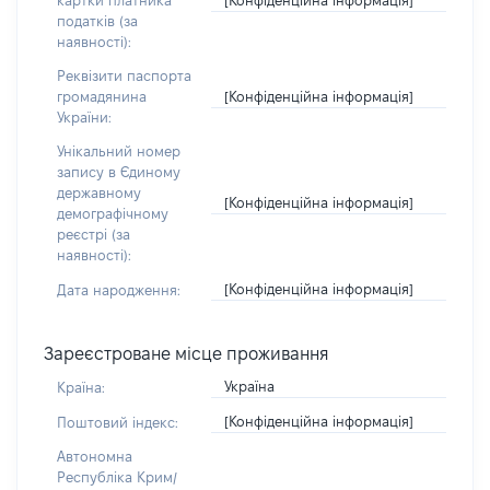
картки платника
податків (за
наявності):
Реквізити паспорта
[Конфіденційна інформація]
громадянина
України:
Унікальний номер
запису в Єдиному
державному
[Конфіденційна інформація]
демографічному
реєстрі (за
наявності):
[Конфіденційна інформація]
Дата народження:
Зареєстроване місце проживання
Україна
Країна:
[Конфіденційна інформація]
Поштовий індекс:
Автономна
Республіка Крим/