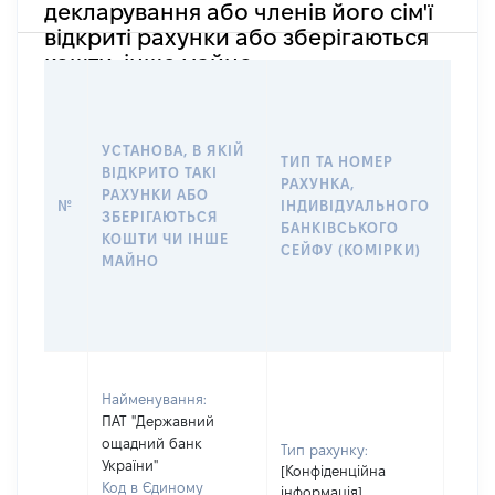
декларування або членів його сім'ї
відкриті рахунки або зберігаються
кошти, інше майно
ІНФ
ФІЗ
ЮРИ
УСТАНОВА, В ЯКІЙ
ОСО
ТИП ТА НОМЕР
ВІДКРИТО ТАКІ
ПРА
РАХУНКА,
РАХУНКИ АБО
РОЗ
№
ІНДИВІДУАЛЬНОГО
ЗБЕРІГАЮТЬСЯ
ТАК
БАНКІВСЬКОГО
КОШТИ ЧИ ІНШЕ
АБО
СЕЙФУ (КОМІРКИ)
МАЙНО
ДО
ІНД
БАН
СЕЙФ
Найменування:
ПАТ "Державний
ощадний банк
Тип рахунку:
України"
[Конфіденційна
Код в Єдиному
інформація]