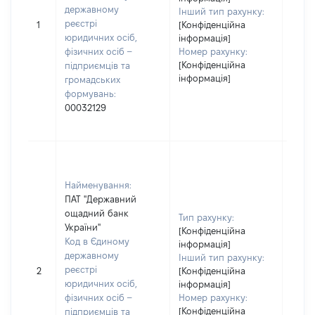
державному
Інший тип рахунку:
[Не
реєстрі
1
[Конфіденційна
засто
юридичних осіб,
інформація]
фізичних осіб –
Номер рахунку:
[Конфіденційна
підприємців та
інформація]
громадських
формувань:
00032129
Найменування:
ПАТ "Державний
ощадний банк
Тип рахунку:
України"
[Конфіденційна
Код в Єдиному
інформація]
державному
Інший тип рахунку:
[Не
реєстрі
2
[Конфіденційна
засто
юридичних осіб,
інформація]
фізичних осіб –
Номер рахунку:
[Конфіденційна
підприємців та