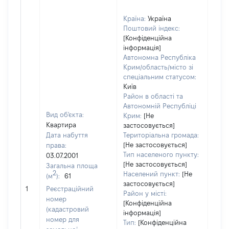
Країна:
Україна
Поштовий індекс:
[Конфіденційна
інформація]
Автономна Республіка
Крим/область/місто зі
спеціальним статусом:
Київ
Район в області та
Автономній Республіці
Вид об'єкта:
Крим:
[Не
Квартира
застосовується]
Дата набуття
Територіальна громада:
[Не застосовується]
права:
238
Тип населеного пункту:
03.07.2001
Тип
[Не застосовується]
Загальна площа
варт
2
Населений пункт:
[Не
(м
):
61
обʼє
застосовується]
1
Реєстраційний
варт
Район у місті:
номер
дату
[Конфіденційна
(кадастровий
інформація]
набу
номер для
Тип:
[Конфіденційна
пра