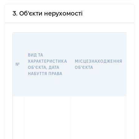
3. Об'єкти нерухомості
ВАР
ДАТ
НАБ
ВИД ТА
ПРА
ХАРАКТЕРИСТИКА
МІСЦЕЗНАХОДЖЕННЯ
№
ЗА
ОБʼЄКТА, ДАТА
ОБʼЄКТА
ОС
НАБУТТЯ ПРАВА
ГР
ОЦІ
ГРН