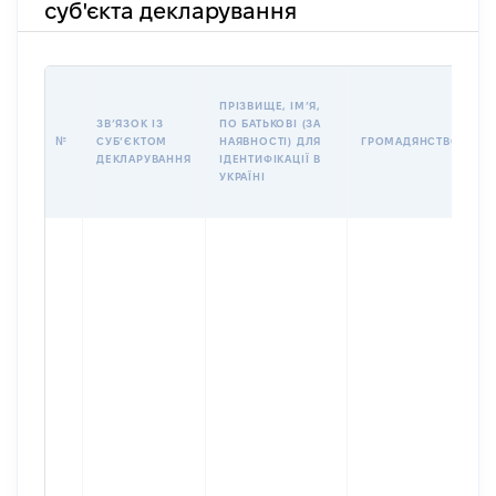
суб'єкта декларування
П
ПРІЗВИЩЕ, ІМʼЯ,
Б
ЗВʼЯЗОК ІЗ
ПО БАТЬКОВІ (ЗА
І
№
СУБʼЄКТОМ
НАЯВНОСТІ) ДЛЯ
ГРОМАДЯНСТВО
М
ДЕКЛАРУВАННЯ
ІДЕНТИФІКАЦІЇ В
УКРАЇНІ