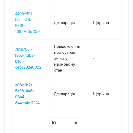
4405e397-
5ace-47fa-
Декларація
Щорічна
202
9718-
1092760c70e6
Повідомлення
781670df-
про суттєві
f955-4dba-
зміни y
-
202
b1df-
майновому
ce5c292e6982
стані
a08c2b2a-
5a98-4a8c-
Декларація
Щорічна
201
96a4-
844ea4d11224