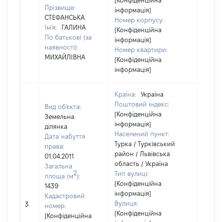
[Конфіденційна
Прізвище:
інформація]
СТЕФАНСЬКА
Номер корпусу:
Ім'я:
ГАЛИНА
[Конфіденційна
По батькові (за
інформація]
наявності):
Номер квартири:
МИХАЙЛІВНА
[Конфіденційна
інформація]
Країна:
Україна
Поштовий індекс:
Вид об'єкта:
[Конфіденційна
Земельна
інформація]
ділянка
Населений пункт:
Дата набуття
Турка / Турківський
права:
район / Львівська
01.04.2011
область / Україна
Загальна
2
Тип вулиці:
площа (м
):
[Конфіденційна
1439
інформація]
Кадастровий
[Не
Вулиця:
3
номер:
відом
[Конфіденційна
[Конфіденційна