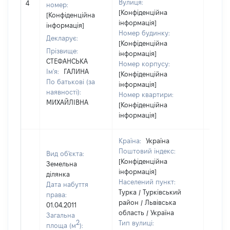
Вулиця:
4
номер:
відом
[Конфіденційна
[Конфіденційна
інформація]
інформація]
Номер будинку:
Декларує:
[Конфіденційна
Прізвище:
інформація]
СТЕФАНСЬКА
Номер корпусу:
Ім'я:
ГАЛИНА
[Конфіденційна
По батькові (за
інформація]
наявності):
Номер квартири:
МИХАЙЛІВНА
[Конфіденційна
інформація]
Країна:
Україна
Поштовий індекс:
Вид об'єкта:
[Конфіденційна
Земельна
інформація]
ділянка
Населений пункт:
Дата набуття
Турка / Турківський
права:
район / Львівська
01.04.2011
область / Україна
Загальна
2
Тип вулиці:
площа (м
):