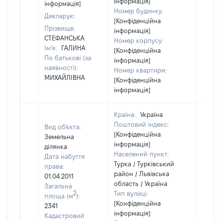
інформація]
інформація]
Номер будинку:
Декларує:
[Конфіденційна
Прізвище:
інформація]
СТЕФАНСЬКА
Номер корпусу:
Ім'я:
ГАЛИНА
[Конфіденційна
По батькові (за
інформація]
наявності):
Номер квартири:
МИХАЙЛІВНА
[Конфіденційна
інформація]
Країна:
Україна
Поштовий індекс:
Вид об'єкта:
[Конфіденційна
Земельна
інформація]
ділянка
Населений пункт:
Дата набуття
Турка / Турківський
права:
район / Львівська
01.04.2011
область / Україна
Загальна
2
Тип вулиці:
площа (м
):
[Конфіденційна
2341
інформація]
Кадастровий
[Не