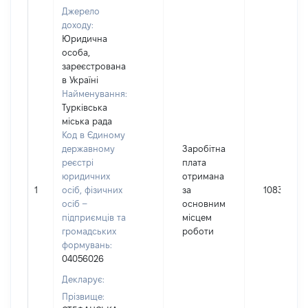
Джерело
доходу:
Юридична
особа,
зареєстрована
в Україні
Найменування:
Турківська
міська рада
Код в Єдиному
державному
Заробітна
реєстрі
плата
юридичних
отримана
1
осіб, фізичних
за
108312
осіб –
основним
підприємців та
місцем
громадських
роботи
формувань:
04056026
Декларує:
Прізвище: