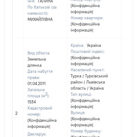
Ім'я:
ГАЛИНА
[Конфіденційна
По батькові (за
інформація]
наявності):
Номер квартири:
МИХАЙЛІВНА
[Конфіденційна
інформація]
Країна:
Україна
Поштовий індекс:
Вид об'єкта:
[Конфіденційна
Земельна
інформація]
ділянка
Населений пункт:
Дата набуття
Турка / Турківський
права:
район / Львівська
01.04.2011
область / Україна
Загальна
2
Тип вулиці:
площа (м
):
[Конфіденційна
1534
інформація]
Кадастровий
[Не
Вулиця:
2
номер:
відом
[Конфіденційна
[Конфіденційна
інформація]
інформація]
Номер будинку:
Декларує: