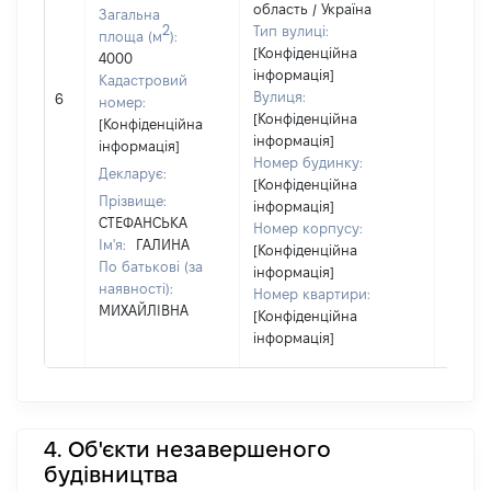
область / Україна
Загальна
2
Тип вулиці:
площа (м
):
[Конфіденційна
4000
інформація]
Кадастровий
[Не
Вулиця:
6
номер:
відом
[Конфіденційна
[Конфіденційна
інформація]
інформація]
Номер будинку:
Декларує:
[Конфіденційна
Прізвище:
інформація]
СТЕФАНСЬКА
Номер корпусу:
Ім'я:
ГАЛИНА
[Конфіденційна
По батькові (за
інформація]
наявності):
Номер квартири:
МИХАЙЛІВНА
[Конфіденційна
інформація]
4. Об'єкти незавершеного
будівництва