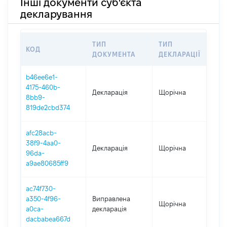
Інші документи суб'єкта
декларування
ТИП
ТИП
КОД
ПЕ
ДОКУМЕНТА
ДЕКЛАРАЦІЇ
b46ee6e1-
4175-460b-
Декларація
Щорічна
202
8bb9-
819de2cbd374
afc28acb-
38f9-4aa0-
Декларація
Щорічна
202
96da-
a9ae80685ff9
ac74f730-
a350-4f96-
Виправлена
Щорічна
202
a0ca-
декларація
dacbabea667d