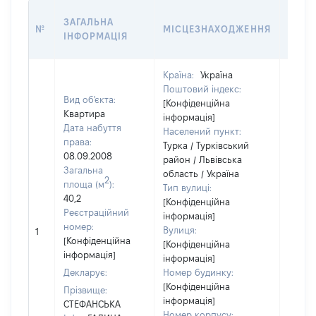
ВАРТ
ЗАГАЛЬНА
№
МІСЦЕЗНАХОДЖЕННЯ
НА Д
ІНФОРМАЦІЯ
НАБУ
Країна:
Україна
Поштовий індекс:
Вид об'єкта:
[Конфіденційна
Квартира
інформація]
Дата набуття
Населений пункт:
права:
Турка / Турківський
08.09.2008
район / Львівська
Загальна
область / Україна
2
площа (м
):
Тип вулиці:
40,2
[Конфіденційна
Реєстраційний
інформація]
[Не
номер:
Вулиця:
1
відом
[Конфіденційна
[Конфіденційна
інформація]
інформація]
Декларує:
Номер будинку:
[Конфіденційна
Прізвище:
інформація]
СТЕФАНСЬКА
Номер корпусу: