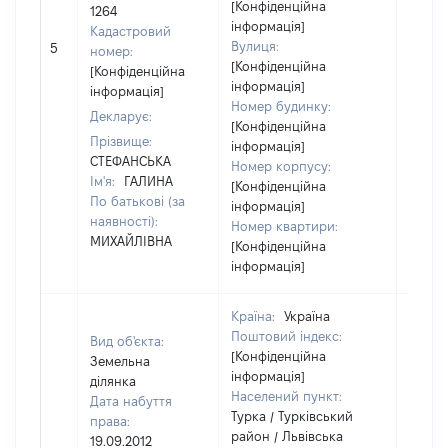
[Конфіденційна
1264
інформація]
Кадастровий
[Не
Вулиця:
5
номер:
відом
[Конфіденційна
[Конфіденційна
інформація]
інформація]
Номер будинку:
Декларує:
[Конфіденційна
Прізвище:
інформація]
СТЕФАНСЬКА
Номер корпусу:
Ім'я:
ГАЛИНА
[Конфіденційна
По батькові (за
інформація]
наявності):
Номер квартири:
МИХАЙЛІВНА
[Конфіденційна
інформація]
Країна:
Україна
Поштовий індекс:
Вид об'єкта:
[Конфіденційна
Земельна
інформація]
ділянка
Населений пункт:
Дата набуття
Турка / Турківський
права:
район / Львівська
19.09.2012