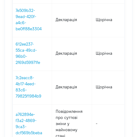
7e509b32-
9ead-420f-
Декларація
Щорічна
202
a4c6-
be0ff88e3304
612ee237-
55ca-49cd-
Декларація
Щорічна
202
96b0-
2f69d59971fe
7c2eacc8-
4b17-4eed-
Декларація
Щорічна
202
83c6-
79825f1984b9
Повідомлення
a762894e-
про суттєві
f3a2-4869-
зміни y
-
202
9ca3-
майновому
dcf569b5beba
стані