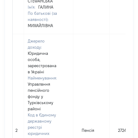
СТЕФАНСЬКА
Ім'я:
ГАЛИНА
По батькові (за
наявності):
МИХАЙЛІВНА
Джерело
доходу:
Юридична
особа,
зареєстрована
в Україні
Найменування:
Управлвння
пенсійного
фонду у
Турківському
районі
Код в Єдиному
державному
реєстрі
2
Пенсія
27243
юридичних