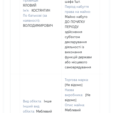
Прізвище:
шафа 1шт.
ЯЛОВИЙ
Період набуття
Ім'я:
КОСТЯНТИН
права на майно:
По батькові (за
Майно набуто
наявності):
ДО ПОЧАТКУ
ВОЛОДИМИРОВИЧ
ПЕРІОДУ
здійснення
суб'єктом
декларування
діяльності із
виконання
функцій держави
або місцевого
самоврядування
Торгова марка:
[Не відомо]
Назва
виробника:
[Не
відомо]
Вид об'єкта:
Інше
Опис майна:
Інший вид
Меблевий
об'єкта:
Меблевий