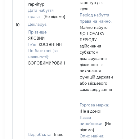
гарнітур для
гарнітур
кухні
Дата набуття
Період набуття
права:
[Не відомо]
права на майно:
Декларує:
[Не ві
10
Майно набуто
Прізвище:
ДО ПОЧАТКУ
ЯЛОВИЙ
ПЕРІОДУ
Ім'я:
КОСТЯНТИН
здійснення
По батькові (за
суб'єктом
наявності):
декларування
ВОЛОДИМИРОВИЧ
діяльності із
виконання
функцій держави
або місцевого
самоврядування
Торгова марка:
[Не відомо]
Назва
виробника:
[Не
відомо]
Вид об'єкта:
Інше
Опис майна: