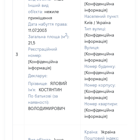
[Конфіденційна
Інший вид
інформація]
об'єкта:
нежиле
Населений пункт:
приміщення
Київ / Україна
Дата набуття права:
Тип вулиці:
11.07.2003
2
[Конфіденційна
Загальна площа (м
):
інформація]
21,5
Вулиця:
Реєстраційний
[Конфіденційна
3
номер:
інформація]
[Конфіденційна
Номер будинку:
інформація]
[Конфіденційна
Декларує:
інформація]
Прізвище:
ЯЛОВИЙ
Номер корпусу:
Ім'я:
КОСТЯНТИН
[Конфіденційна
По батькові (за
інформація]
наявності):
Номер квартири:
ВОЛОДИМИРОВИЧ
[Конфіденційна
інформація]
Країна:
Україна
Поштовий індекс:
Вид об'єкта:
Інше