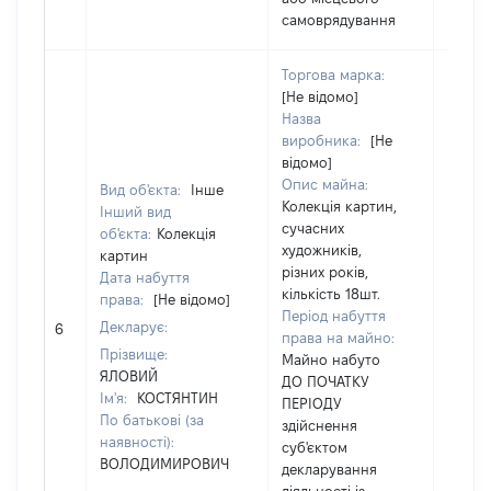
самоврядування
Торгова марка:
[Не відомо]
Назва
виробника:
[Не
відомо]
Опис майна:
Вид об'єкта:
Інше
Колекція картин,
Інший вид
сучасних
об'єкта:
Колекція
художників,
картин
різних років,
Дата набуття
кількість 18шт.
права:
[Не відомо]
Період набуття
Декларує:
[Не ві
6
права на майно:
Прізвище:
Майно набуто
ЯЛОВИЙ
ДО ПОЧАТКУ
Ім'я:
КОСТЯНТИН
ПЕРІОДУ
По батькові (за
здійснення
наявності):
суб'єктом
ВОЛОДИМИРОВИЧ
декларування