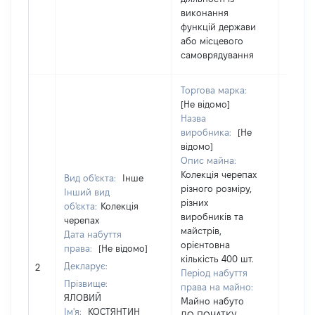
виконання
функцій держави
або місцевого
самоврядування
Торгова марка:
[Не відомо]
Назва
виробника:
[Не
відомо]
Опис майна:
Колекція черепах
Вид об'єкта:
Інше
різного розміру,
Інший вид
різних
об'єкта:
Колекція
виробників та
черепах
майстрів,
Дата набуття
орієнтовна
права:
[Не відомо]
кількість 400 шт.
Декларує:
[Не ві
2
Період набуття
Прізвище:
права на майно:
ЯЛОВИЙ
Майно набуто
Ім'я:
КОСТЯНТИН