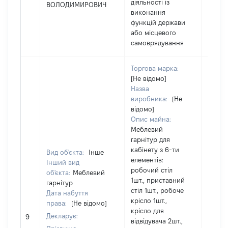
діяльності із
ВОЛОДИМИРОВИЧ
виконання
функцій держави
або місцевого
самоврядування
Торгова марка:
[Не відомо]
Назва
виробника:
[Не
відомо]
Опис майна:
Меблевий
гарнітур для
кабінету з 6-ти
Вид об'єкта:
Інше
елементів:
Інший вид
робочий стіл
об'єкта:
Меблевий
1шт., приставний
гарнітур
стіл 1шт., робоче
Дата набуття
крісло 1шт.,
права:
[Не відомо]
крісло для
Декларує:
[Не ві
9
відвідувача 2шт.,