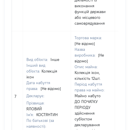
діяльності із
виконання
функцій держави
або місцевого
самоврядування
Торгова марка:
[Не відомо]
Назва
виробника:
[Не
Вид об'єкта:
Інше
відомо]
Інший вид
Опис майна:
об'єкта:
Колекція
Колекція ікон,
ікон
кількість 12шт.
Дата набуття
Період набуття
права:
[Не відомо]
права на майно:
Декларує:
Майно набуто
[Не ві
7
ДО ПОЧАТКУ
Прізвище:
ПЕРІОДУ
ЯЛОВИЙ
здійснення
Ім'я:
КОСТЯНТИН
суб'єктом
По батькові (за
декларування
наявності):