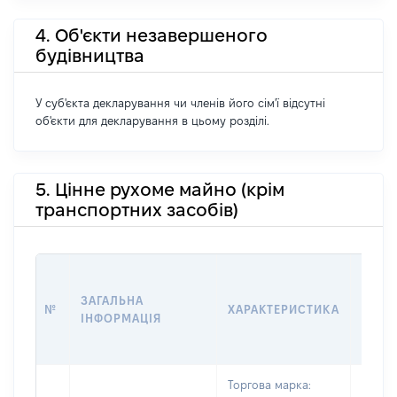
4. Об'єкти незавершеного
будівництва
У суб'єкта декларування чи членів його сім'ї відсутні
об'єкти для декларування в цьому розділі.
5. Цінне рухоме майно (крім
транспортних засобів)
ВАРТ
ДАТУ
ЗАГАЛЬНА
№
ХАРАКТЕРИСТИКА
У ВЛ
ІНФОРМАЦІЯ
ВОЛО
КОРИ
Торгова марка: