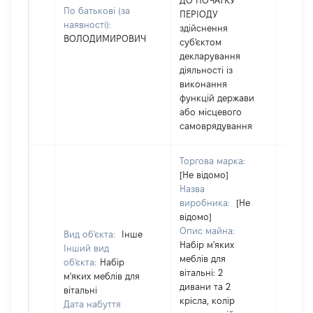
ДО ПОЧАТКУ
По батькові (за
ПЕРІОДУ
наявності):
здійснення
ВОЛОДИМИРОВИЧ
суб'єктом
декларування
діяльності із
виконання
функцій держави
або місцевого
самоврядування
Торгова марка:
[Не відомо]
Назва
виробника:
[Не
відомо]
Опис майна:
Вид об'єкта:
Інше
Набір м'яких
Інший вид
меблів для
об'єкта:
Набір
вітальні: 2
м'яких меблів для
дивани та 2
вітальні
крісла, колір
Дата набуття