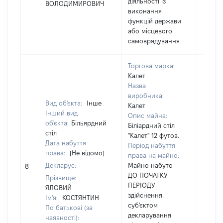
діяльності із
ВОЛОДИМИРОВИЧ
виконання
функцій держави
або місцевого
самоврядування
Торгова марка:
Калет
Назва
виробника:
Вид об'єкта:
Інше
Калет
Інший вид
Опис майна:
об'єкта:
Більярдний
Біліардний стіл
стіл
"Калет" 12 футов.
Дата набуття
Період набуття
права:
[Не відомо]
права на майно:
Декларує:
Майно набуто
[Не ві
8
ДО ПОЧАТКУ
Прізвище:
ПЕРІОДУ
ЯЛОВИЙ
здійснення
Ім'я:
КОСТЯНТИН
суб'єктом
По батькові (за
декларування
наявності):