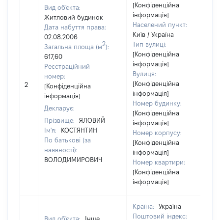
[Конфіденційна
Вид об'єкта:
інформація]
Житловий будинок
Населений пункт:
Дата набуття права:
Київ / Україна
02.08.2006
2
Тип вулиці:
Загальна площа (м
):
[Конфіденційна
617,60
інформація]
Реєстраційний
Вулиця:
номер:
[Конфіденційна
2
[Конфіденційна
інформація]
інформація]
Номер будинку:
Декларує:
[Конфіденційна
Прізвище:
ЯЛОВИЙ
інформація]
Ім'я:
КОСТЯНТИН
Номер корпусу:
По батькові (за
[Конфіденційна
наявності):
інформація]
ВОЛОДИМИРОВИЧ
Номер квартири:
[Конфіденційна
інформація]
Країна:
Україна
Поштовий індекс:
Вид об'єкта:
Інше