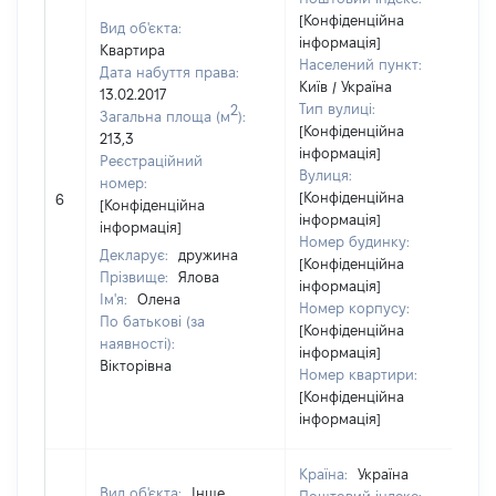
[Конфіденційна
Вид об'єкта:
інформація]
Квартира
Населений пункт:
Дата набуття права:
Київ / Україна
13.02.2017
Тип вулиці:
2
Загальна площа (м
):
[Конфіденційна
213,3
інформація]
Реєстраційний
Вулиця:
номер:
[Конфіденційна
6
[Конфіденційна
інформація]
інформація]
Номер будинку:
Декларує:
дружина
[Конфіденційна
Прізвище:
Ялова
інформація]
Ім'я:
Олена
Номер корпусу:
По батькові (за
[Конфіденційна
наявності):
інформація]
Вікторівна
Номер квартири:
[Конфіденційна
інформація]
Країна:
Україна
Вид об'єкта:
Інше