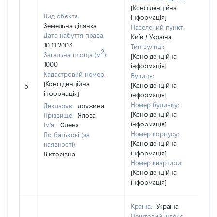
[Конфіденційна
Вид об'єкта:
інформація]
Земельна ділянка
Населений пункт:
Дата набуття права:
Київ / Україна
10.11.2003
Тип вулиці:
2
Загальна площа (м
):
[Конфіденційна
1000
інформація]
Кадастровий номер:
Вулиця:
[Конфіденційна
[Конфіденційна
5
інформація]
інформація]
Номер будинку:
Декларує:
дружина
[Конфіденційна
Прізвище:
Ялова
інформація]
Ім'я:
Олена
Номер корпусу:
По батькові (за
[Конфіденційна
наявності):
інформація]
Вікторівна
Номер квартири:
[Конфіденційна
інформація]
Країна:
Україна
Поштовий індекс: