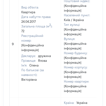
Поштовий індекс:
[Конфіденційна
Вид об'єкта:
інформація]
Квартира
Населений пункт:
Дата набуття права:
Київ / Україна
24.04.2017
Тип вулиці:
2
Загальна площа (м
):
[Конфіденційна
72
інформація]
Реєстраційний
Вулиця:
номер:
[Конфіденційна
9
[Конфіденційна
інформація]
інформація]
Номер будинку:
Декларує:
дружина
[Конфіденційна
Прізвище:
Ялова
інформація]
Ім'я:
Олена
Номер корпусу:
По батькові (за
[Конфіденційна
наявності):
інформація]
Вікторівна
Номер квартири:
[Конфіденційна
інформація]
Країна:
Україна