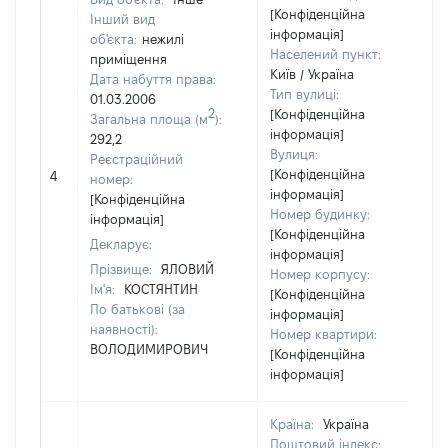
[Конфіденційна
Інший вид
інформація]
об'єкта:
нежилі
Населений пункт:
приміщення
Київ / Україна
Дата набуття права:
Тип вулиці:
01.03.2006
2
[Конфіденційна
Загальна площа (м
):
інформація]
292,2
Вулиця:
Реєстраційний
[Конфіденційна
4
номер:
інформація]
[Конфіденційна
Номер будинку:
інформація]
[Конфіденційна
Декларує:
інформація]
Прізвище:
ЯЛОВИЙ
Номер корпусу:
Ім'я:
КОСТЯНТИН
[Конфіденційна
По батькові (за
інформація]
наявності):
Номер квартири:
ВОЛОДИМИРОВИЧ
[Конфіденційна
інформація]
Країна:
Україна
Поштовий індекс: