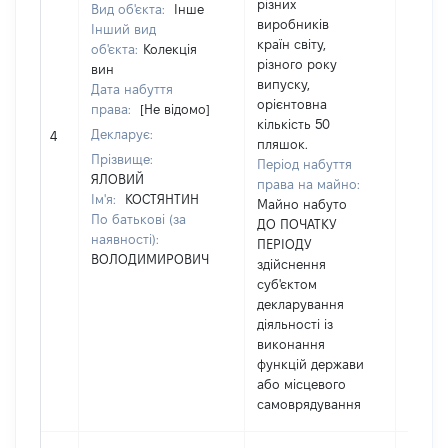
різних
Вид об'єкта:
Інше
виробників
Інший вид
країн світу,
об'єкта:
Колекція
різного року
вин
випуску,
Дата набуття
орієнтовна
права:
[Не відомо]
кількість 50
Декларує:
[Не ві
4
пляшок.
Прізвище:
Період набуття
ЯЛОВИЙ
права на майно:
Ім'я:
КОСТЯНТИН
Майно набуто
По батькові (за
ДО ПОЧАТКУ
наявності):
ПЕРІОДУ
ВОЛОДИМИРОВИЧ
здійснення
суб'єктом
декларування
діяльності із
виконання
функцій держави
або місцевого
самоврядування