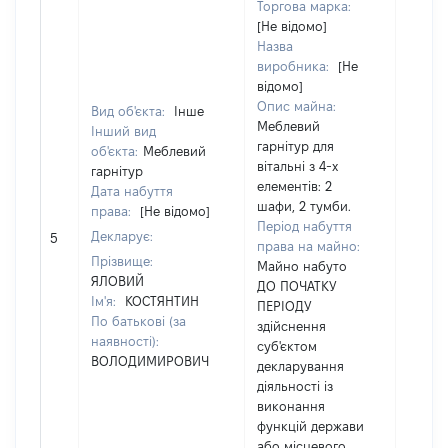
Торгова марка:
[Не відомо]
Назва
виробника:
[Не
відомо]
Опис майна:
Вид об'єкта:
Інше
Меблевий
Інший вид
гарнітур для
об'єкта:
Меблевий
вітальні з 4-х
гарнітур
елементів: 2
Дата набуття
шафи, 2 тумби.
права:
[Не відомо]
Період набуття
Декларує:
[Не ві
5
права на майно:
Прізвище:
Майно набуто
ЯЛОВИЙ
ДО ПОЧАТКУ
Ім'я:
КОСТЯНТИН
ПЕРІОДУ
По батькові (за
здійснення
наявності):
суб'єктом
ВОЛОДИМИРОВИЧ
декларування
діяльності із
виконання
функцій держави
або місцевого