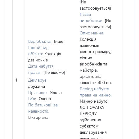
[Не
застосовується]
Назва
виробника:
[Не
застосовується]
Опис майна:
Колекція
Вид об'єкта:
Інше
дзвіночків
Інший вид
різного розміру,
об'єкта:
Колекція
різних
дзвіночків
виробників та
Дата набуття
майстрів,
права:
[Не відомо]
орієнтовна
[Не ві
1
Декларує:
кількість 350 шт.
дружина
Період набуття
Прізвище:
Ялова
права на майно:
Ім'я:
Олена
Майно набуто
По батькові (за
ДО ПОЧАТКУ
наявності):
ПЕРІОДУ
Вікторівна
здійснення
суб'єктом
декларування
діяльності із