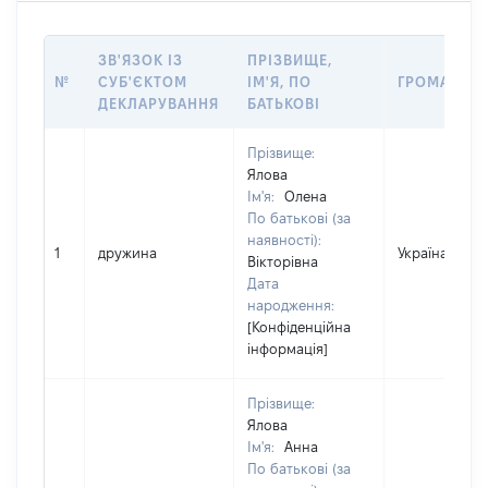
ЗВ'ЯЗОК ІЗ
ПРІЗВИЩЕ,
№
СУБ'ЄКТОМ
ІМ'Я, ПО
ГРОМАДЯН
ДЕКЛАРУВАННЯ
БАТЬКОВІ
Прізвище:
Ялова
Ім'я:
Олена
По батькові (за
наявності):
1
дружина
Україна
Вікторівна
Дата
народження:
[Конфіденційна
інформація]
Прізвище:
Ялова
Ім'я:
Анна
По батькові (за