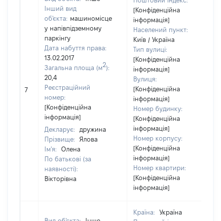
Поштовий індекс:
Інший вид
[Конфіденційна
об'єкта:
машиномісце
інформація]
у напівпідземному
Населений пункт:
паркінгу
Київ / Україна
Дата набуття права:
Тип вулиці:
13.02.2017
[Конфіденційна
2
Загальна площа (м
):
інформація]
20,4
Вулиця:
Реєстраційний
[Конфіденційна
7
номер:
інформація]
[Конфіденційна
Номер будинку:
інформація]
[Конфіденційна
інформація]
Декларує:
дружина
Номер корпусу:
Прізвище:
Ялова
[Конфіденційна
Ім'я:
Олена
інформація]
По батькові (за
Номер квартири:
наявності):
[Конфіденційна
Вікторівна
інформація]
Країна:
Україна
Вид об'єкта:
Інше