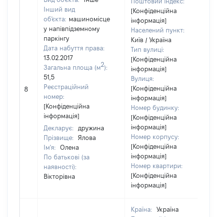
Поштовий індекс:
Інший вид
[Конфіденційна
об'єкта:
машиномісце
інформація]
у напівпідземному
Населений пункт:
паркінгу
Київ / Україна
Дата набуття права:
Тип вулиці:
13.02.2017
[Конфіденційна
2
Загальна площа (м
):
інформація]
51,5
Вулиця:
Реєстраційний
[Конфіденційна
8
номер:
інформація]
[Конфіденційна
Номер будинку:
інформація]
[Конфіденційна
інформація]
Декларує:
дружина
Номер корпусу:
Прізвище:
Ялова
[Конфіденційна
Ім'я:
Олена
інформація]
По батькові (за
Номер квартири:
наявності):
[Конфіденційна
Вікторівна
інформація]
Країна:
Україна