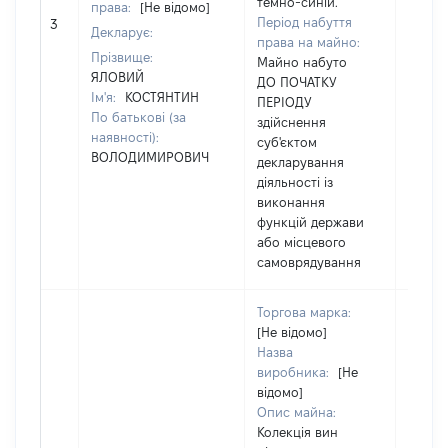
темно-синій.
права:
[Не відомо]
Період набуття
[Не ві
3
Декларує:
права на майно:
Прізвище:
Майно набуто
ЯЛОВИЙ
ДО ПОЧАТКУ
Ім'я:
КОСТЯНТИН
ПЕРІОДУ
По батькові (за
здійснення
наявності):
суб'єктом
ВОЛОДИМИРОВИЧ
декларування
діяльності із
виконання
функцій держави
або місцевого
самоврядування
Торгова марка:
[Не відомо]
Назва
виробника:
[Не
відомо]
Опис майна:
Колекція вин