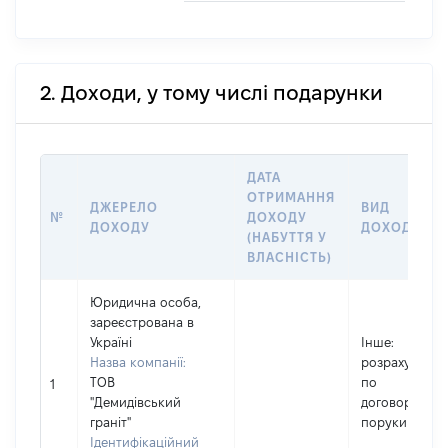
2. Доходи, у тому числі подарунки
ДАТА
ОТРИМАННЯ
ДЖЕРЕЛО
ВИД
№
ДОХОДУ
ДОХОДУ
ДОХОДУ
(НАБУТТЯ У
ВЛАСНІСТЬ)
Юридична особа,
зареєстрована в
Україні
Інше
:
Назва компанії:
розрахунок
ТОВ
по
1
"Демидівський
договору
граніт"
поруки
Ідентифікаційний