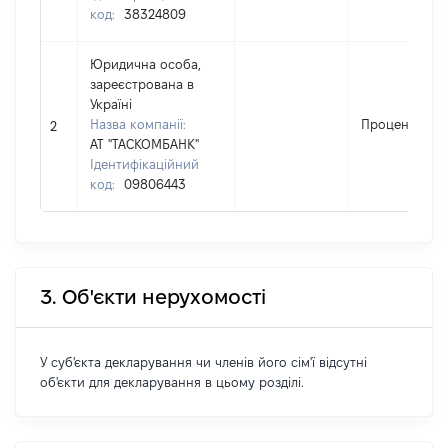
код:
38324809
Юридична особа,
зареєстрована в
Україні
Назва компанії:
Проценти
2
АТ "ТАСКОМБАНК"
Ідентифікаційний
код:
09806443
3. Об'єкти нерухомості
У суб'єкта декларування чи членів його сім'ї відсутні
об'єкти для декларування в цьому розділі.