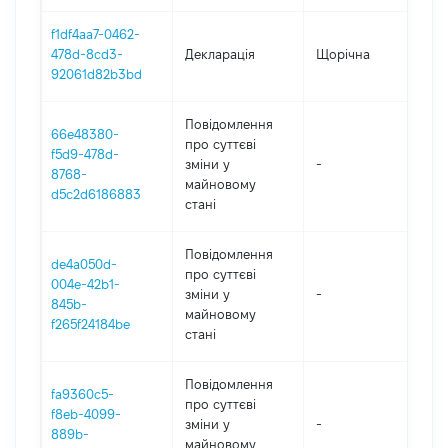
f1df4aa7-0462-
478d-8cd3-
Декларація
Щорічна
2
92061d82b3bd
Повідомлення
66e48380-
про суттєві
f5d9-478d-
зміни y
-
2
8768-
майновому
d5c2d6186883
стані
Повідомлення
de4a050d-
про суттєві
004e-42b1-
зміни y
-
2
845b-
майновому
f265f24184be
стані
Повідомлення
fa9360c5-
про суттєві
f8eb-4099-
зміни y
-
2
889b-
майновому