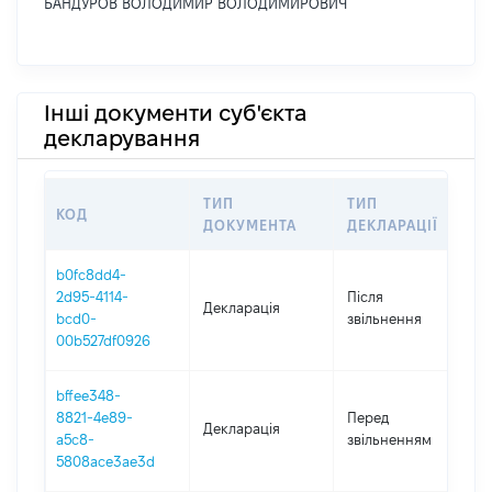
БАНДУРОВ ВОЛОДИМИР ВОЛОДИМИРОВИЧ
Інші документи суб'єкта
декларування
ТИП
ТИП
КОД
П
ДОКУМЕНТА
ДЕКЛАРАЦІЇ
b0fc8dd4-
2d95-4114-
Після
Декларація
2
bcd0-
звільнення
00b527df0926
bffee348-
01
8821-4e89-
Перед
Декларація
-
a5c8-
звільненням
2
5808ace3ae3d