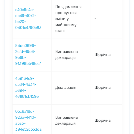
Повідомлення
c40c9c4c-
про суттєві
da49-4072-
зміни y
-
2
be20-
майновому
0301c4790e83
стані
83dc0696-
2cfd-49c6-
Виправлена
Щорічна
2
9e6b-
декларація
91398b548ec4
4b9134e9-
e584-4d34-
Декларація
Щорічна
2
a694-
4e1f81cb159e
05c6a18d-
923a-4410-
Виправлена
Щорічна
2
a5a3-
декларація
394e52c55dda