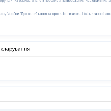
орупційних ризиків, згідно з переліком, затвердженим Національним аг
акону України "Про запобігання та протидію легалізації (відмиванню) 
декларування