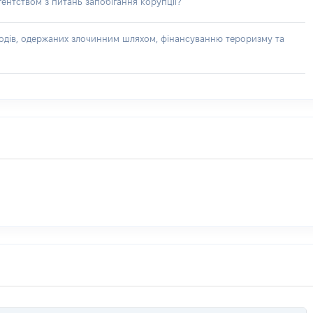
ентством з питань запобігання корупції?
доходів, одержаних злочинним шляхом, фінансуванню тероризму та