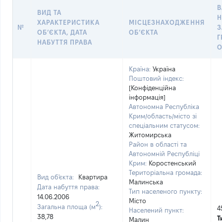
В
ВИД ТА
Н
ХАРАКТЕРИСТИКА
МІСЦЕЗНАХОДЖЕННЯ
№
З
ОБʼЄКТА, ДАТА
ОБʼЄКТА
НАБУТТЯ ПРАВА
О
Країна:
Україна
Поштовий індекс:
[Конфіденційна
інформація]
Автономна Республіка
Крим/область/місто зі
спеціальним статусом:
Житомирська
Район в області та
Автономній Республіці
Крим:
Коростенський
Територіальна громада:
Вид об'єкта:
Квартира
Малинська
Дата набуття права:
Тип населеного пункту:
14.06.2006
Місто
2
Загальна площа (м
):
4
Населений пункт:
38,78
Т
Малин