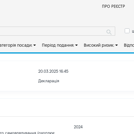
Й
ПРО РЕЄСТР
ш
атегорія посади:
Період подання:
Високий ризик:
Відп
20.03.2025 16:45
Декларація
2024
ого самоврядування (охоплює