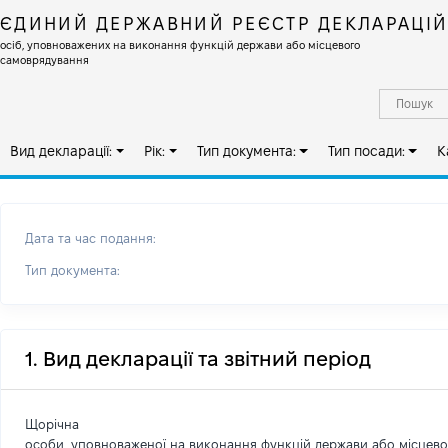
ЄДИНИЙ ДЕРЖАВНИЙ РЕЄСТР ДЕКЛАРАЦІ
осіб, уповноважених на виконання функцій держави або місцевого
самоврядування
Вид декларації:
Рік:
Тип документа:
Тип посади:
К
Дата та час подання:
Тип документа:
1. Вид декларації та звітний період
Щорічна
особи, уповноваженої на виконання функцій держави або місцев