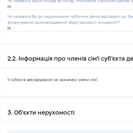
Чи належить Ваша посада до посад, пов'язаних з високим рівнем к
Ні
Чи належите Ви до національних публічних діячів відповідно до З
фінансуванню розповсюдження зброї масового знищення"?
Ні
2.2. Інформація про членів сім'ї суб'єкта 
У суб'єкта декларування не зазначені члени сім'ї
3. Об'єкти нерухомості