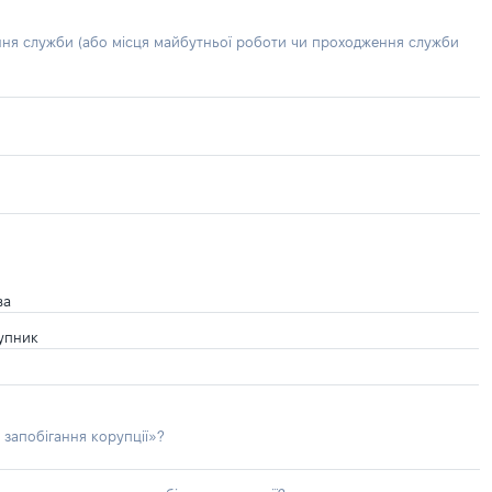
ння служби (або місця майбутньої роботи чи проходження служби
ва
тупник
 запобігання корупції»?