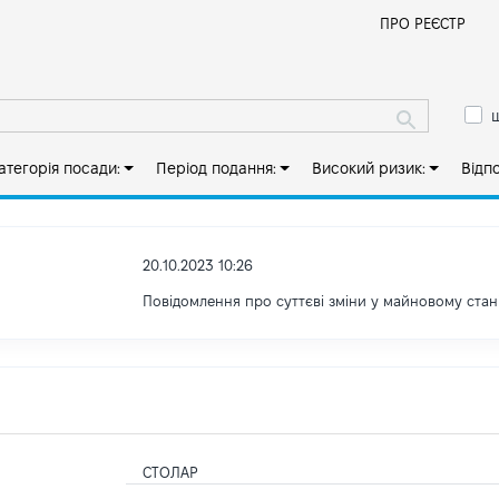
Й
ПРО РЕЄСТР
ш
атегорія посади:
Період подання:
Високий ризик:
Відп
20.10.2023 10:26
Повідомлення про суттєві зміни у майновому стан
СТОЛАР