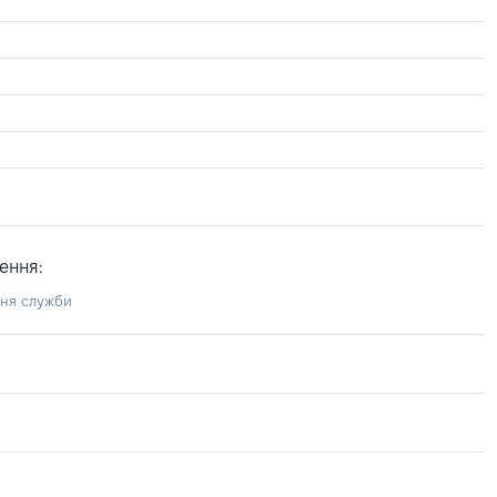
ення:
ння служби