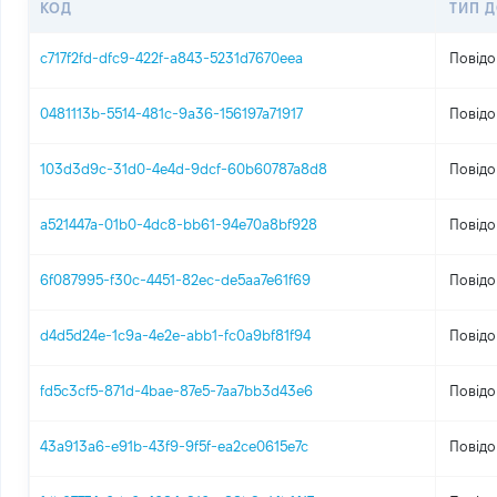
КОД
ТИП 
c717f2fd-dfc9-422f-a843-5231d7670eea
Повідо
0481113b-5514-481c-9a36-156197a71917
Повідо
103d3d9c-31d0-4e4d-9dcf-60b60787a8d8
Повідо
a521447a-01b0-4dc8-bb61-94e70a8bf928
Повідо
6f087995-f30c-4451-82ec-de5aa7e61f69
Повідо
d4d5d24e-1c9a-4e2e-abb1-fc0a9bf81f94
Повідо
fd5c3cf5-871d-4bae-87e5-7aa7bb3d43e6
Повідо
43a913a6-e91b-43f9-9f5f-ea2ce0615e7c
Повідо