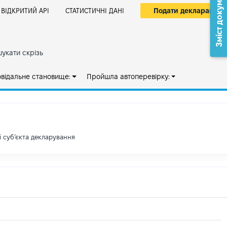
Зміст документа
Подати декларацію
ВІДКРИТИЙ АРІ
СТАТИСТИЧНІ ДАНІ
укати скрізь
овідальне становище:
Пройшла автоперевірку:
і субʼєкта декларування