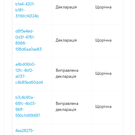
b1e4-4201-
Декларація
Щорічна
202
b181-
3116fcf4324b
d8f5e4ed-
0d3f-4781-
Декларація
Щорічна
202
8988-
158d6aa0ae83
a4bd06b0-
12fc-4bf2-
Виправлена
Щорічна
202
a037-
декларація
c4b85ed60dd4
b7c4b90a-
68fc-4b03-
Виправлена
Щорічна
202
96ff-
декларація
550cfd95f497
4ea28275-