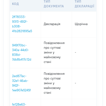
ТИП
ТИП
КОД
ПЕ
ДОКУМЕНТА
ДЕКЛАРАЦІЇ
2ff78333-
93f3-492f-
Декларація
Щорічна
202
b308-
41b2821895a5
Повідомлення
949f70bc-
про суттєві
340a-44d0-
зміни y
-
202
838d-
майновому
7db8b417c12d
стані
Повідомлення
2ed877ac-
про суттєві
32e1-46ab-
зміни y
-
202
942f-
майновому
1ee907e5245f
стані
fe128e63-