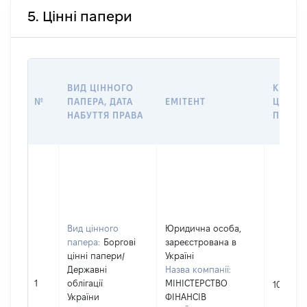
5. Цінні папери
ВИД ЦІННОГО
КІЛЬКІ
№
ПАПЕРА, ДАТА
ЕМІТЕНТ
ЦІННИ
НАБУТТЯ ПРАВА
ПАПЕР
Вид цінного
Юридична особа,
папера:
Боргові
зареєстрована в
цінні папери
/
Україні
Державні
Назва компанії:
1
облігації
МІНІСТЕРСТВО
101
України
ФІНАНСІВ