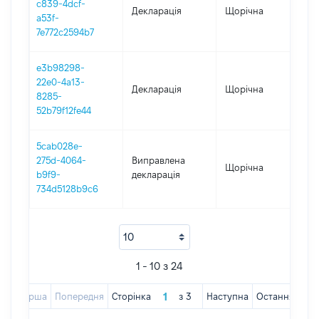
c839-4dcf-
Декларація
Щорічна
202
a53f-
7e772c2594b7
e3b98298-
22e0-4a13-
Декларація
Щорічна
202
8285-
52b79f12fe44
5cab028e-
275d-4064-
Виправлена
Щорічна
202
b9f9-
декларація
734d5128b9c6
1 - 10 з 24
Перша
Попередня
Сторінка
з
3
Наступна
Остання