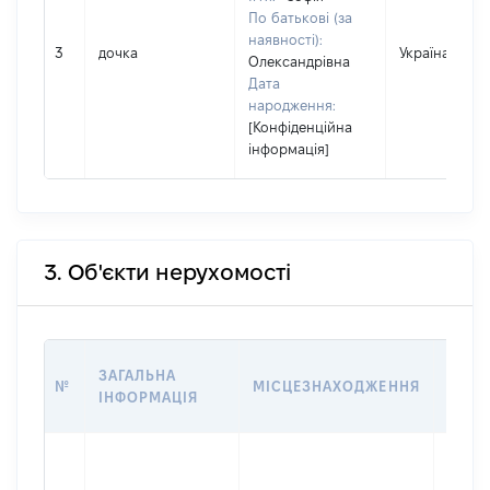
По батькові (за
наявності):
3
дочка
Україна
Олександрівна
Дата
народження:
[Конфіденційна
інформація]
3. Об'єкти нерухомості
ВАРТ
ЗАГАЛЬНА
№
МІСЦЕЗНАХОДЖЕННЯ
НА Д
ІНФОРМАЦІЯ
НАБУ