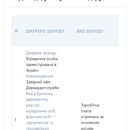
РОЗМ
№
ДЖЕРЕЛО ДОХОДУ
ВИД ДОХОДУ
(ВАРТ
Джерело доходу:
Юридична особа,
зареєстрована в
Україні
Найменування:
Західний офіс
Держаудитслужби
Код в Єдиному
державному
реєстрі
Заробітна
юридичних осіб,
плата
фізичних осіб –
отримана за
1
533
підприємців та
основним
громадських
місцем