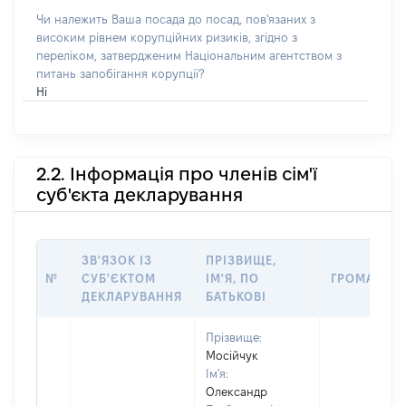
Чи належить Ваша посада до посад, пов'язаних з
високим рівнем корупційних ризиків, згідно з
переліком, затвердженим Національним агентством з
питань запобігання корупції?
Ні
2.2. Інформація про членів сім'ї
суб'єкта декларування
ЗВ'ЯЗОК ІЗ
ПРІЗВИЩЕ,
№
СУБ'ЄКТОМ
ІМ'Я, ПО
ГРОМАДЯН
ДЕКЛАРУВАННЯ
БАТЬКОВІ
Прізвище:
Мосійчук
Ім'я:
Олександр