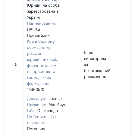
Юридична особа,
зареєстрована в
Україні
Найменування:
ПАТ КБ
ПриватБанк
Код в Єдиному
державному
Інше
реєстрі
винагорода
юридичних осіб,
5
за
128
фізичних осіб –
безготівковий
підприємців та
розрахунок
громадських
формувань:
14360570
Декларує:
чоловік
Прізвище:
Мосійчук
Ім'я:
Олександр
По батькові (за
наявності):
Петрович