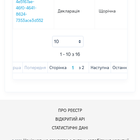
4e5167ae-
46f0-4641-
Декларація
Щорічна
201
8624-
7353ace3d552
1 - 10 з 16
Перша
Попередня
Сторінка
з
2
Наступна
Остання
ПРО РЕЄСТР
ВІДКРИТИЙ АРІ
СТАТИСТИЧНІ ДАНІ