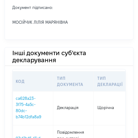
Документ підписано:
МОСІЙЧУК ЛІЛІЯ МАРЯНІВНА
Інші документи суб'єкта
декларування
ТИП
ТИП
КОД
ПЕ
ДОКУМЕНТА
ДЕКЛАРАЦІЇ
ca628a23-
3f75-4a5c-
Декларація
Щорічна
202
80dc-
b74b12dfa8a9
Повідомлення