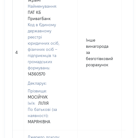
Україні
Найменування:
ПАТ КБ
ПриватБанк
Код в Єдиному
державному
реєстрі
Інше
юридичних осіб,
винагорода
фізичних осіб –
4
за
135
підприємців та
безготівковий
громадських
розрахунок
формувань:
14360570
Декларує:
Прізвище:
МОСІЙЧУК
Ім'я:
ЛІЛІЯ
По батькові (за
наявності):
МАРЯНІВНА
Джерело доходу: