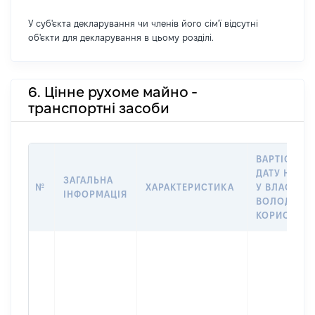
У суб'єкта декларування чи членів його сім'ї відсутні
об'єкти для декларування в цьому розділі.
6. Цінне рухоме майно -
транспортні засоби
ВАРТІСТЬ Н
ДАТУ НАБУ
ЗАГАЛЬНА
№
ХАРАКТЕРИСТИКА
У ВЛАСНІСТ
ІНФОРМАЦІЯ
ВОЛОДІННЯ
КОРИСТУВ