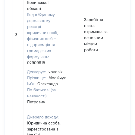
Волинської
області
Код в Єдиному
Заробітна
державному
плата
реєстрі
отримана за
юридичних осіб,
3
251
основним
фізичних осіб –
місцем
підприємців та
роботи
громадських
формувань:
02909915
Декларує:
чоловік
Прізвище:
Мосійчук
Ім'я:
Олександр
По батькові (за
наявності):
Петрович
Джерело доходу:
Юридична особа,
зареєстрована в