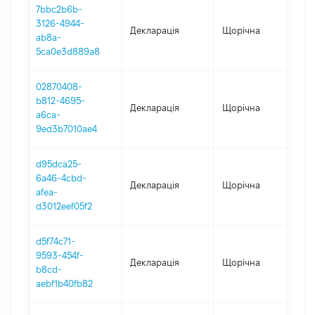
7bbc2b6b-
3126-4944-
Декларація
Щорічна
202
ab8a-
5ca0e3d889a8
02870408-
b812-4695-
Декларація
Щорічна
202
a6ca-
9ed3b7010ae4
d95dca25-
6a46-4cbd-
Декларація
Щорічна
202
afea-
d3012eef05f2
d5f74c71-
9593-454f-
Декларація
Щорічна
202
b8cd-
aebf1b40fb82