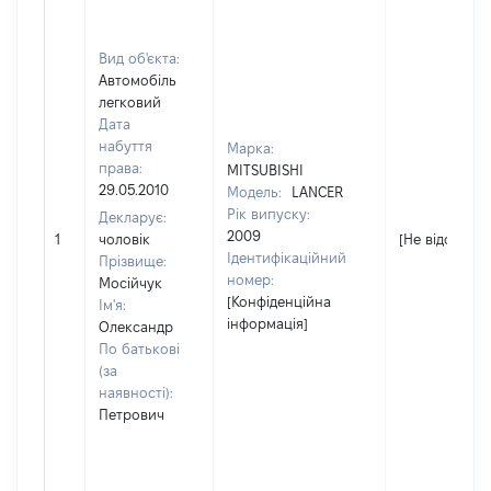
Вид об'єкта:
Автомобіль
легковий
Дата
набуття
Марка:
права:
MITSUBISHI
29.05.2010
Модель:
LANCER
Рік випуску:
Декларує:
2009
1
чоловік
[Не відомо]
Ідентифікаційний
Прізвище:
номер:
Мосійчук
[Конфіденційна
Ім'я:
інформація]
Олександр
По батькові
(за
наявності):
Петрович