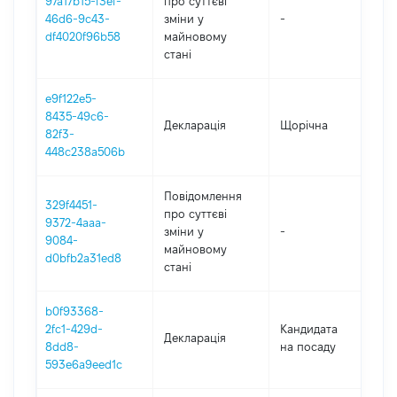
97a17b15-f3ef-
про суттєві
46d6-9c43-
зміни y
-
202
df4020f96b58
майновому
стані
e9f122e5-
8435-49c6-
Декларація
Щорічна
202
82f3-
448c238a506b
Повідомлення
329f4451-
про суттєві
9372-4aaa-
зміни y
-
202
9084-
майновому
d0bfb2a31ed8
стані
b0f93368-
2fc1-429d-
Кандидата
Декларація
202
8dd8-
на посаду
593e6a9eed1c