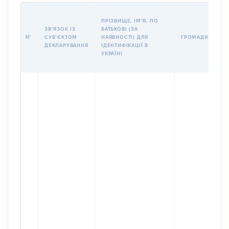
ПРІЗВИЩЕ, ІМʼЯ, ПО
ЗВʼЯЗОК ІЗ
БАТЬКОВІ (ЗА
№
СУБʼЄКТОМ
НАЯВНОСТІ) ДЛЯ
ГРОМАДЯНСТВО
ДЕКЛАРУВАННЯ
ІДЕНТИФІКАЦІЇ В
УКРАЇНІ