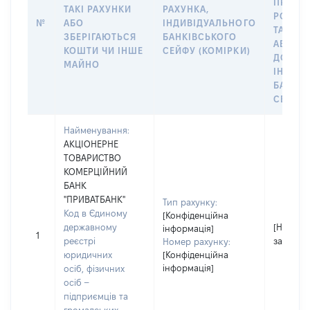
ПРАВО
ТАКІ РАХУНКИ
РАХУНКА,
РОЗПО
№
АБО
ІНДИВІДУАЛЬНОГО
ТАКИМ
ЗБЕРІГАЮТЬСЯ
БАНКІВСЬКОГО
АБО М
КОШТИ ЧИ ІНШЕ
СЕЙФУ (КОМІРКИ)
ДО
МАЙНО
ІНДИВ
БАНКІ
СЕЙФУ 
Найменування:
АКЦІОНЕРНЕ
ТОВАРИСТВО
КОМЕРЦІЙНИЙ
БАНК
"ПРИВАТБАНК"
Тип рахунку:
Код в Єдиному
[Конфіденційна
державному
[Не
інформація]
1
реєстрі
застосо
Номер рахунку:
юридичних
[Конфіденційна
інформація]
осіб, фізичних
осіб –
підприємців та