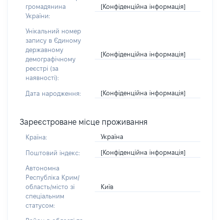
[Конфіденційна інформація]
громадянина
України:
Унікальний номер
запису в Єдиному
державному
[Конфіденційна інформація]
демографічному
реєстрі (за
наявності):
[Конфіденційна інформація]
Дата народження:
Зареєстроване місце проживання
Україна
Країна:
[Конфіденційна інформація]
Поштовий індекс:
Автономна
Республіка Крим/
Київ
область/місто зі
спеціальним
статусом: