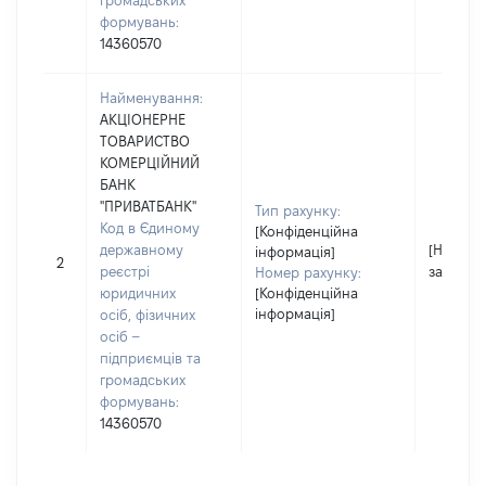
громадських
формувань:
14360570
Найменування:
АКЦІОНЕРНЕ
ТОВАРИСТВО
КОМЕРЦІЙНИЙ
БАНК
"ПРИВАТБАНК"
Тип рахунку:
Код в Єдиному
[Конфіденційна
державному
[Не
інформація]
2
реєстрі
застосо
Номер рахунку:
юридичних
[Конфіденційна
інформація]
осіб, фізичних
осіб –
підприємців та
громадських
формувань:
14360570