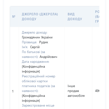
РОЗМІР
ДЖЕРЕЛО (ДЖЕРЕЛА)
ВИД
№
(ВАРТІС
ДОХОДУ
ДОХОДУ
ГРН
Джерело доходу:
Громадянин України
Прізвище:
Рудик
Ім'я:
Сергій
По батькові (за
наявності):
Андрійович
Дата народження:
[Конфіденційна
інформація]
Реєстраційний номер
облікової картки
платника податків (за
Інше
наявності):
продаж
49000
1
[Конфіденційна
автомобіля
інформація]
Зареєстроване місце