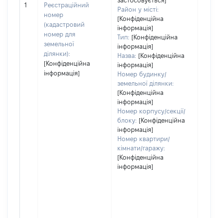
застосовується]
[Не 
1
Реєстраційний
Район у місті:
номер
[Конфіденційна
(кадастровий
інформація]
номер для
Тип:
[Конфіденційна
земельної
інформація]
ділянки):
Назва:
[Конфіденційна
[Конфіденційна
інформація]
інформація]
Номер будинку/
земельної ділянки:
[Конфіденційна
інформація]
Номер корпусу/секції/
блоку:
[Конфіденційна
інформація]
Номер квартири/
кімнати/гаражу:
[Конфіденційна
інформація]