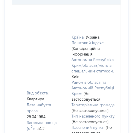
Країна:
Україна
Поштовий індекс:
[Конфіденційна
інформація]
Автономна Республіка
Крим/область/місто зі
спеціальним статусом:
Київ
Район в області та
Автономній Республіці
Вид об'єкта:
Крим:
[Не
Квартира
застосовується]
Дата набуття
Територіальна громада:
[Не застосовується]
права:
Тип населеного пункту:
25.04.1994
[Не застосовується]
Загальна площа
2
Населений пункт:
[Не
(м
):
54.2