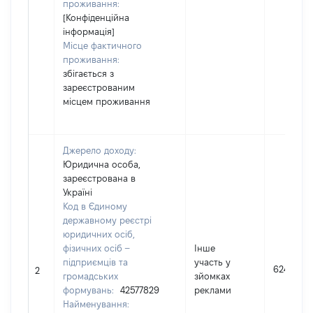
проживання:
[Конфіденційна
інформація]
Місце фактичного
проживання:
збігається з
зареєстрованим
місцем проживання
Джерело доходу:
Юридична особа,
зареєстрована в
Україні
Код в Єдиному
державному реєстрі
юридичних осіб,
фізичних осіб –
Інше
підприємців та
участь у
624
2
громадських
зйомках
формувань:
42577829
реклами
Найменування: