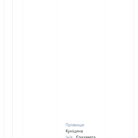
Прізвище:
Куніцина
Ім'я:
Єлизавета