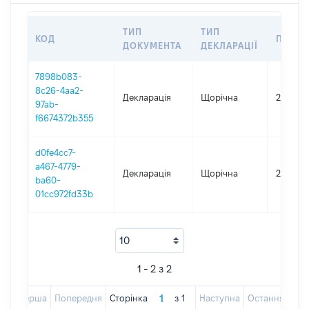
ТИП
ТИП
КОД
ПЕРІО
ДОКУМЕНТА
ДЕКЛАРАЦІЇ
7898b083-
8c26-4aa2-
Декларація
Щорічна
2025
97ab-
f6674372b355
d0fe4cc7-
a467-4779-
Декларація
Щорічна
2024
ba60-
01cc972fd33b
1 - 2 з 2
Перша
Попередня
Сторінка
з
1
Наступна
Остання