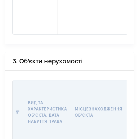
3. Об'єкти нерухомості
ВАР
ДАТ
НАБ
ВИД ТА
ПРА
ХАРАКТЕРИСТИКА
МІСЦЕЗНАХОДЖЕННЯ
№
ЗА
ОБʼЄКТА, ДАТА
ОБʼЄКТА
ОС
НАБУТТЯ ПРАВА
ГР
ОЦІ
ГРН