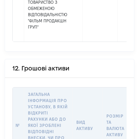
ТОВАРИСТВО З
ОБМЕЖЕНОЮ
ВІДПОВІДАЛЬНІСТЮ
"ФІЛЬМ ПРОДАКШН
ГРУП"
12. Грошові активи
ЗАГАЛЬНА
ІНФОРМАЦІЯ ПРО
УСТАНОВУ, В ЯКІЙ
ВІДКРИТІ
РОЗМІР
І
РАХУНКИ АБО ДО
ВИД
ТА
О
№
ЯКОЇ ЗРОБЛЕНІ
АКТИВУ
ВАЛЮТА
О
ВІДПОВІДНІ
АКТИВУ
ВНЕСКИ, ЧИ ПРО