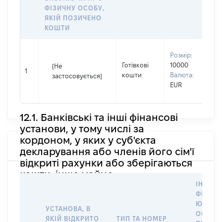
ФІЗИЧНУ ОСОБУ,
ЯКІЙ ПОЗИЧЕНО
КОШТИ
В
Розмір:
П
Готівкові
10000
[Не
І
1
кошти
Валюта:
застосовується]
П
EUR
н
12.1. Банківські та інші фінансові
установи, у тому числі за
кордоном, у яких у суб'єкта
декларування або членів його сім'ї
відкриті рахунки або зберігаються
кошти, інше майно
ІНФОР
ФІЗИЧН
ЮРИДИ
УСТАНОВА, В
ОСОБУ,
ЯКІЙ ВІДКРИТО
ТИП ТА НОМЕР