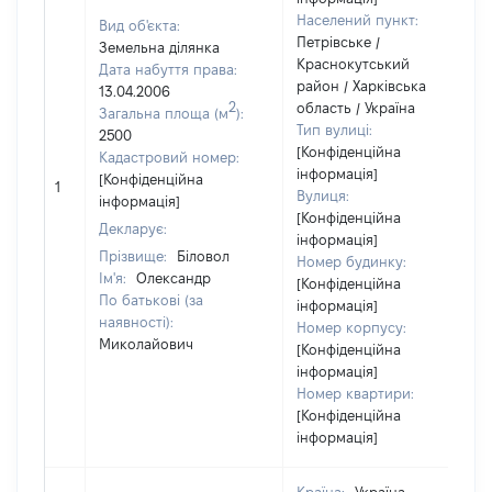
Населений пункт:
Вид об'єкта:
Петрівське /
Земельна ділянка
Краснокутський
Дата набуття права:
район / Харківська
13.04.2006
2
область / Україна
Загальна площа (м
):
Тип вулиці:
2500
[Конфіденційна
Кадастровий номер:
інформація]
[Конфіденційна
1
Вулиця:
інформація]
[Конфіденційна
Декларує:
інформація]
Прізвище:
Біловол
Номер будинку:
Ім'я:
Олександр
[Конфіденційна
По батькові (за
інформація]
наявності):
Номер корпусу:
Миколайович
[Конфіденційна
інформація]
Номер квартири:
[Конфіденційна
інформація]