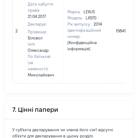
Дата набуття
права:
Марка:
LEXUS
21.04.2017
Модель:
LX570
Декларує:
Рік випуску:
2014
Ідентифікаційний
2
1584126
Прізвище:
номер:
Біловол
[Конфіденційна
Ім'я:
інформація]
Олександр
По батькові
(за
наявності):
Миколайович
7. Цінні папери
У суб'єкта декларування чи членів його сім'ї відсутні
об'єкти для декларування в цьому розділі.