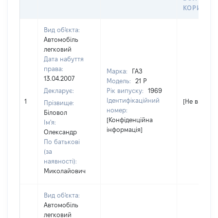
КОРИСТУ
Вид об'єкта:
Автомобіль
легковий
Дата набуття
права:
Марка:
ГАЗ
13.04.2007
Модель:
21 Р
Декларує:
Рік випуску:
1969
Ідентифікаційний
1
[Не відомо]
Прізвище:
номер:
Біловол
[Конфіденційна
Ім'я:
інформація]
Олександр
По батькові
(за
наявності):
Миколайович
Вид об'єкта:
Автомобіль
легковий