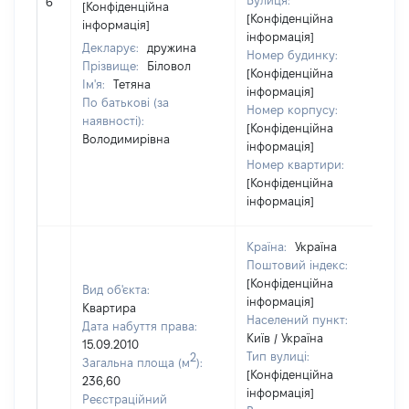
Вулиця:
6
[Конфіденційна
[Конфіденційна
інформація]
інформація]
Декларує:
дружина
Номер будинку:
Прізвище:
Біловол
[Конфіденційна
Ім'я:
Тетяна
інформація]
По батькові (за
Номер корпусу:
наявності):
[Конфіденційна
Володимирівна
інформація]
Номер квартири:
[Конфіденційна
інформація]
Країна:
Україна
Поштовий індекс:
[Конфіденційна
Вид об'єкта:
інформація]
Квартира
Населений пункт:
Дата набуття права:
Київ / Україна
15.09.2010
Тип вулиці:
2
Загальна площа (м
):
[Конфіденційна
236,60
інформація]
Реєстраційний