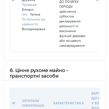
ДО ПОЧАТКУ
Прізвище:
ПЕРІОДУ
Біловол
здійснення
Ім'я:
Тетяна
суб'єктом
По батькові (за
декларування
наявності):
діяльності із
Володимирівна
виконання
функцій держави
або місцевого
самоврядування
6. Цінне рухоме майно -
транспортні засоби
ВАРТІСТЬ
ДАТУ НАБ
ЗАГАЛЬНА
№
ХАРАКТЕРИСТИКА
У ВЛАСНІ
ІНФОРМАЦІЯ
ВОЛОДІН