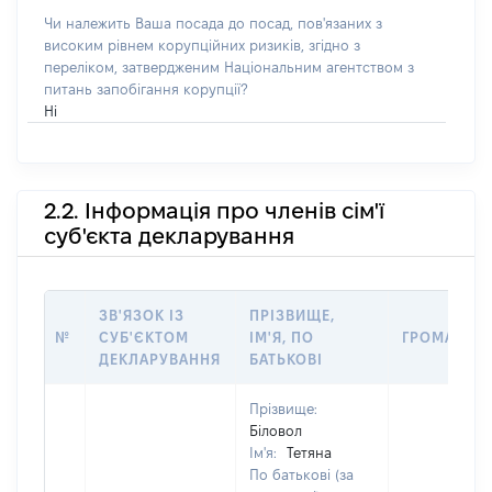
Чи належить Ваша посада до посад, пов'язаних з
високим рівнем корупційних ризиків, згідно з
переліком, затвердженим Національним агентством з
питань запобігання корупції?
Ні
2.2. Інформація про членів сім'ї
суб'єкта декларування
ЗВ'ЯЗОК ІЗ
ПРІЗВИЩЕ,
№
СУБ'ЄКТОМ
ІМ'Я, ПО
ГРОМАДЯН
ДЕКЛАРУВАННЯ
БАТЬКОВІ
Прізвище:
Біловол
Ім'я:
Тетяна
По батькові (за