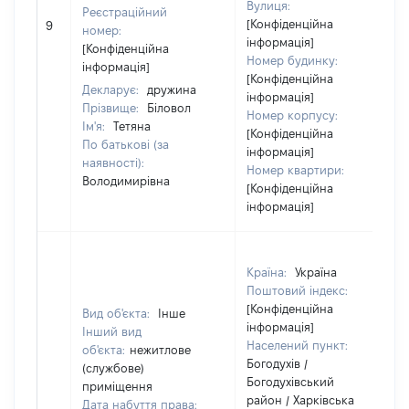
Вулиця:
Реєстраційний
[Конфіденційна
9
номер:
інформація]
[Конфіденційна
Номер будинку:
інформація]
[Конфіденційна
Декларує:
дружина
інформація]
Прізвище:
Біловол
Номер корпусу:
Ім'я:
Тетяна
[Конфіденційна
По батькові (за
інформація]
наявності):
Номер квартири:
Володимирівна
[Конфіденційна
інформація]
Країна:
Україна
Поштовий індекс:
[Конфіденційна
Вид об'єкта:
Інше
інформація]
Інший вид
Населений пункт:
об'єкта:
нежитлове
Богодухів /
(службове)
Богодухівський
приміщення
район / Харківська
Дата набуття права: