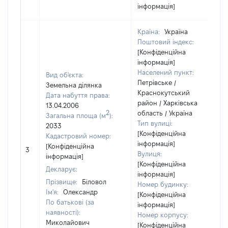
інформація]
Країна:
Україна
Поштовий індекс:
[Конфіденційна
інформація]
Населений пункт:
Вид об'єкта:
Петрівське /
Земельна ділянка
Краснокутський
Дата набуття права:
район / Харківська
13.04.2006
2
область / Україна
Загальна площа (м
):
Тип вулиці:
2033
[Конфіденційна
Кадастровий номер:
інформація]
[Конфіденційна
3
Вулиця:
інформація]
[Конфіденційна
Декларує:
інформація]
Прізвище:
Біловол
Номер будинку:
Ім'я:
Олександр
[Конфіденційна
По батькові (за
інформація]
наявності):
Номер корпусу:
Миколайович
[Конфіденційна