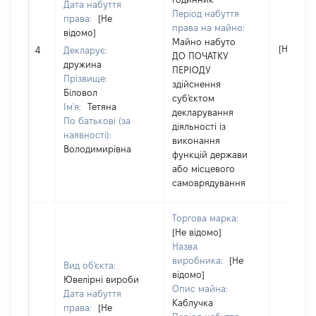
Дата набуття
Період набуття
права:
[Не
права на майно:
відомо]
Майно набуто
[Не відо
4
Декларує:
ДО ПОЧАТКУ
дружина
ПЕРІОДУ
Прізвище:
здійснення
Біловол
суб'єктом
Ім'я:
Тетяна
декларування
По батькові (за
діяльності із
наявності):
виконання
Володимирівна
функцій держави
або місцевого
самоврядування
Торгова марка:
[Не відомо]
Назва
виробника:
[Не
Вид об'єкта:
відомо]
Ювелірні вироби
Опис майна:
Дата набуття
Каблучка
права:
[Не