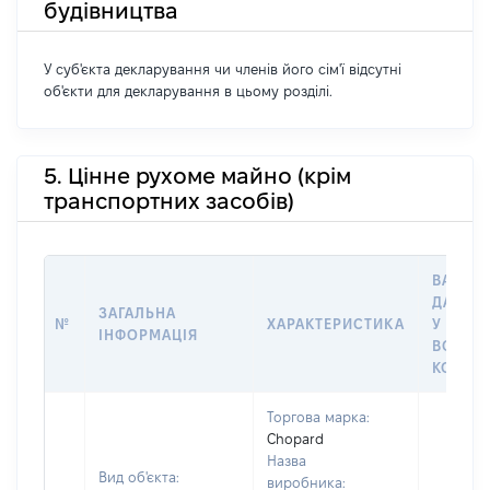
будівництва
У суб'єкта декларування чи членів його сім'ї відсутні
об'єкти для декларування в цьому розділі.
5. Цінне рухоме майно (крім
транспортних засобів)
ВАРТІС
ДАТУ Н
ЗАГАЛЬНА
№
ХАРАКТЕРИСТИКА
У ВЛАС
ІНФОРМАЦІЯ
ВОЛОД
КОРИС
Торгова марка:
Chopard
Назва
Вид об'єкта:
виробника: