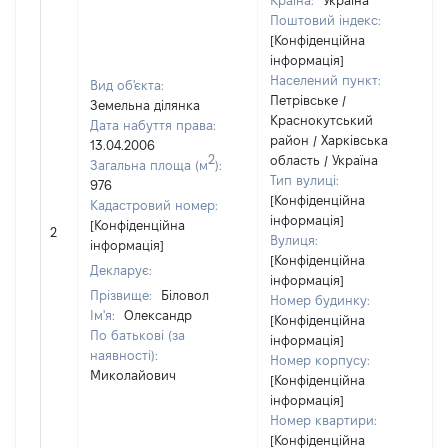
Країна:
Україна
Поштовий індекс:
[Конфіденційна
інформація]
Населений пункт:
Вид об'єкта:
Петрівське /
Земельна ділянка
Краснокутський
Дата набуття права:
район / Харківська
13.04.2006
2
область / Україна
Загальна площа (м
):
Тип вулиці:
976
[Конфіденційна
Кадастровий номер:
інформація]
[Конфіденційна
2
Вулиця:
інформація]
[Конфіденційна
Декларує:
інформація]
Прізвище:
Біловол
Номер будинку:
Ім'я:
Олександр
[Конфіденційна
По батькові (за
інформація]
наявності):
Номер корпусу:
Миколайович
[Конфіденційна
інформація]
Номер квартири:
[Конфіденційна