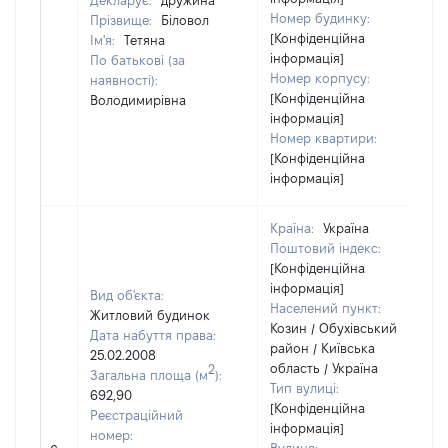
Декларує:
дружина
Номер будинку:
Прізвище:
Біловол
[Конфіденційна
Ім'я:
Тетяна
інформація]
По батькові (за
Номер корпусу:
наявності):
[Конфіденційна
Володимирівна
інформація]
Номер квартири:
[Конфіденційна
інформація]
Країна:
Україна
Поштовий індекс:
[Конфіденційна
інформація]
Вид об'єкта:
Населений пункт:
Житловий будинок
Козин / Обухівський
Дата набуття права:
район / Київська
25.02.2008
область / Україна
2
Загальна площа (м
):
Тип вулиці:
692,90
[Конфіденційна
Реєстраційний
інформація]
номер: