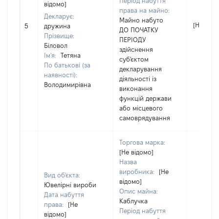
Період набуття
відомо]
права на майно:
Декларує:
Майно набуто
[Не відо
5
дружина
ДО ПОЧАТКУ
Прізвище:
ПЕРІОДУ
Біловол
здійснення
Ім'я:
Тетяна
суб'єктом
По батькові (за
декларування
наявності):
діяльності із
Володимирівна
виконання
функцій держави
або місцевого
самоврядування
Торгова марка:
[Не відомо]
Назва
виробника:
[Не
Вид об'єкта:
відомо]
Ювелірні вироби
Опис майна:
Дата набуття
Каблучка
права:
[Не
Період набуття
відомо]