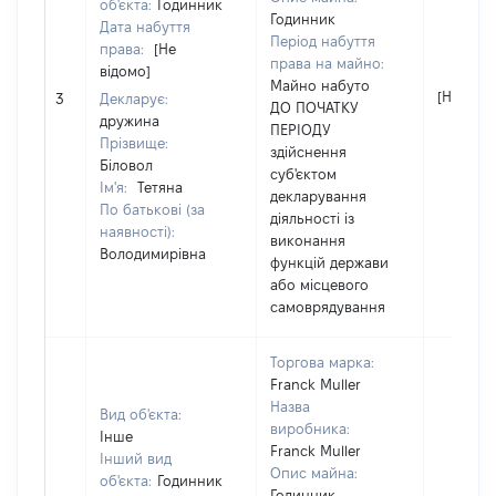
об'єкта:
Годинник
Годинник
Дата набуття
Період набуття
права:
[Не
права на майно:
відомо]
Майно набуто
[Не відо
3
Декларує:
ДО ПОЧАТКУ
дружина
ПЕРІОДУ
Прізвище:
здійснення
Біловол
суб'єктом
Ім'я:
Тетяна
декларування
По батькові (за
діяльності із
наявності):
виконання
Володимирівна
функцій держави
або місцевого
самоврядування
Торгова марка:
Franck Muller
Назва
Вид об'єкта:
виробника:
Інше
Franck Muller
Інший вид
Опис майна:
об'єкта:
Годинник
Годинник