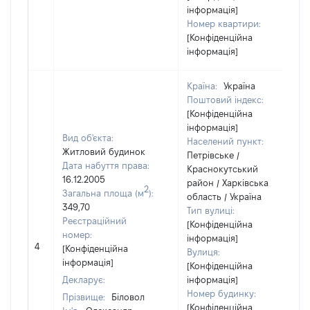
інформація]
Номер квартири:
[Конфіденційна
інформація]
Країна:
Україна
Поштовий індекс:
[Конфіденційна
інформація]
Вид об'єкта:
Населений пункт:
Житловий будинок
Петрівське /
Дата набуття права:
Краснокутський
16.12.2005
район / Харківська
2
Загальна площа (м
):
область / Україна
349,70
Тип вулиці:
Реєстраційний
[Конфіденційна
номер:
інформація]
4
[Конфіденційна
Вулиця:
інформація]
[Конфіденційна
Декларує:
інформація]
Номер будинку:
Прізвище:
Біловол
[Конфіденційна