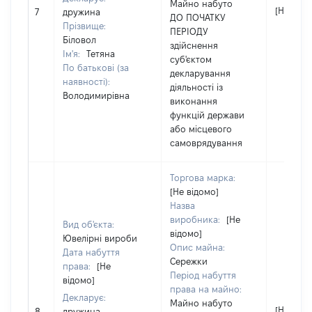
Майно набуто
[Не відо
7
дружина
ДО ПОЧАТКУ
Прізвище:
ПЕРІОДУ
Біловол
здійснення
Ім'я:
Тетяна
суб'єктом
По батькові (за
декларування
наявності):
діяльності із
Володимирівна
виконання
функцій держави
або місцевого
самоврядування
Торгова марка:
[Не відомо]
Назва
виробника:
[Не
Вид об'єкта:
відомо]
Ювелірні вироби
Опис майна:
Дата набуття
Сережки
права:
[Не
Період набуття
відомо]
права на майно:
Декларує:
Майно набуто
[Не відо
8
дружина