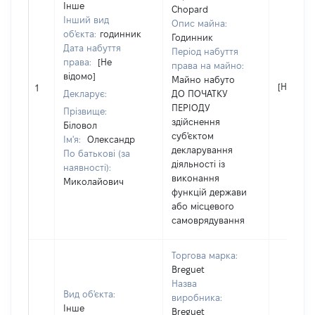
Інше
Chopard
Інший вид
Опис майна:
об'єкта:
годинник
Годинник
Дата набуття
Період набуття
права:
[Не
права на майно:
відомо]
Майно набуто
[Не відо
1
Декларує:
ДО ПОЧАТКУ
ПЕРІОДУ
Прізвище:
здійснення
Біловол
суб'єктом
Ім'я:
Олександр
декларування
По батькові (за
діяльності із
наявності):
виконання
Миколайович
функцій держави
або місцевого
самоврядування
Торгова марка:
Breguet
Назва
Вид об'єкта:
виробника:
Інше
Breguet