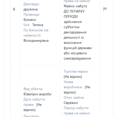
права на майно:
Декларує:
Майно набуто
[Не відо
6
дружина
ДО ПОЧАТКУ
Прізвище:
ПЕРІОДУ
Біловол
здійснення
Ім'я:
Тетяна
суб'єктом
По батькові (за
декларування
наявності):
діяльності із
Володимирівна
виконання
функцій держави
або місцевого
самоврядування
Торгова марка:
[Не відомо]
Назва
виробника:
[Не
Вид об'єкта:
відомо]
Ювелірні вироби
Опис майна:
Дата набуття
Сережки
права:
[Не
Період набуття
відомо]
права на майно:
Декларує: