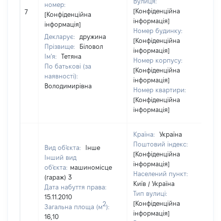
Вулиця:
номер:
[Конфіденційна
7
[Конфіденційна
інформація]
інформація]
Номер будинку:
Декларує:
дружина
[Конфіденційна
Прізвище:
Біловол
інформація]
Ім'я:
Тетяна
Номер корпусу:
По батькові (за
[Конфіденційна
наявності):
інформація]
Володимирівна
Номер квартири:
[Конфіденційна
інформація]
Країна:
Україна
Поштовий індекс:
Вид об'єкта:
Інше
[Конфіденційна
Інший вид
інформація]
об'єкта:
машиномісце
Населений пункт:
(гараж) 3
Київ / Україна
Дата набуття права:
Тип вулиці:
15.11.2010
[Конфіденційна
2
Загальна площа (м
):
інформація]
16,10