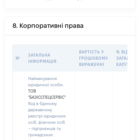
8. Корпоративні права
ВАРТІСТЬ У
% ВІД
ЗАГАЛЬНА
№
ГРОШОВОМУ
ЗАГАЛЬНО
ІНФОРМАЦІЯ
ВИРАЖЕННІ
КАПІТАЛУ
Найменування
юридичної особи:
ТОВ
"БАЗІССПЕЦСЕРВІС"
Код в Єдиному
державному
реєстрі юридичних
осіб, фізичних осіб
– підприємців та
громадських