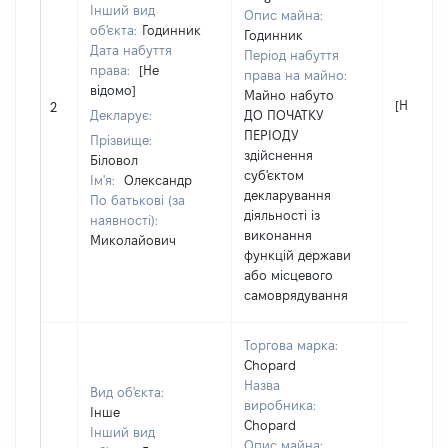
Інший вид
Опис майна:
об'єкта:
Годинник
Годинник
Дата набуття
Період набуття
права:
[Не
права на майно:
відомо]
Майно набуто
[Не відо
2
Декларує:
ДО ПОЧАТКУ
ПЕРІОДУ
Прізвище:
здійснення
Біловол
суб'єктом
Ім'я:
Олександр
декларування
По батькові (за
діяльності із
наявності):
виконання
Миколайович
функцій держави
або місцевого
самоврядування
Торгова марка:
Chopard
Назва
Вид об'єкта:
виробника:
Інше
Chopard
Інший вид
Опис майна: