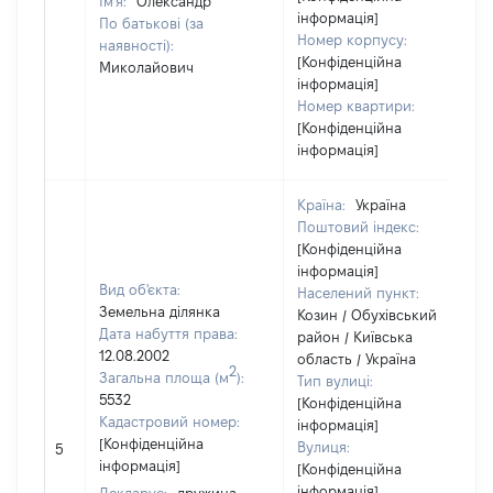
Ім'я:
Олександр
інформація]
По батькові (за
Номер корпусу:
наявності):
[Конфіденційна
Миколайович
інформація]
Номер квартири:
[Конфіденційна
інформація]
Країна:
Україна
Поштовий індекс:
[Конфіденційна
інформація]
Вид об'єкта:
Населений пункт:
Земельна ділянка
Козин / Обухівський
Дата набуття права:
район / Київська
12.08.2002
область / Україна
2
Загальна площа (м
):
Тип вулиці:
5532
[Конфіденційна
Кадастровий номер:
інформація]
[Конфіденційна
Вулиця:
5
інформація]
[Конфіденційна
інформація]