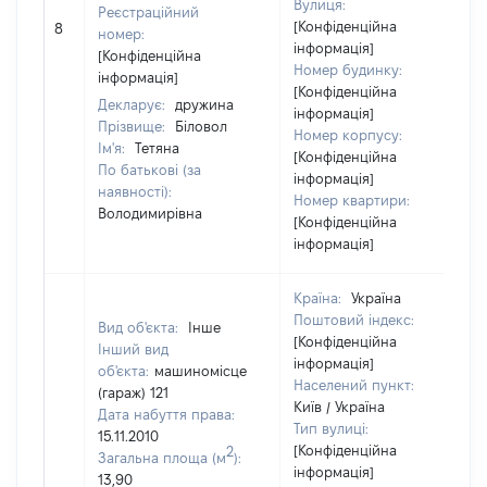
Вулиця:
Реєстраційний
[Конфіденційна
8
номер:
інформація]
[Конфіденційна
Номер будинку:
інформація]
[Конфіденційна
Декларує:
дружина
інформація]
Прізвище:
Біловол
Номер корпусу:
Ім'я:
Тетяна
[Конфіденційна
По батькові (за
інформація]
наявності):
Номер квартири:
Володимирівна
[Конфіденційна
інформація]
Країна:
Україна
Поштовий індекс:
Вид об'єкта:
Інше
[Конфіденційна
Інший вид
інформація]
об'єкта:
машиномісце
Населений пункт:
(гараж) 121
Київ / Україна
Дата набуття права:
Тип вулиці:
15.11.2010
[Конфіденційна
2
Загальна площа (м
):
інформація]
13,90