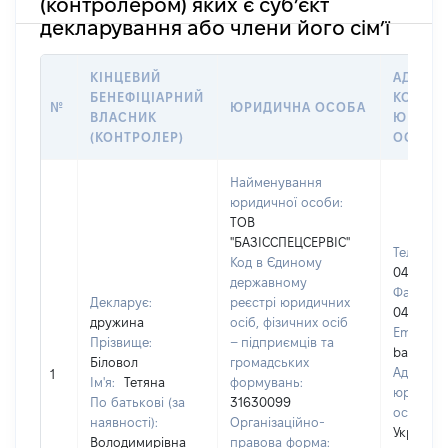
(контролером) яких є суб’єкт
декларування або члени його сім’ї
КІНЦЕВИЙ
АДРЕСА
БЕНЕФІЦІАРНИЙ
КОНТАК
№
ЮРИДИЧНА ОСОБА
ВЛАСНИК
ЮРИДИ
(КОНТРОЛЕР)
ОСОБИ
Найменування
юридичної особи:
ТОВ
"БАЗІССПЕЦСЕРВІС"
Телефон:
Код в Єдиному
0444905
державному
Факс:
Декларує:
реєстрі юридичних
0444905
дружина
осіб, фізичних осіб
Email:
Прізвище:
– підприємців та
bazis01@
Біловол
громадських
Адреса
1
Ім'я:
Тетяна
формувань:
юридичн
По батькові (за
31630099
особи:
наявності):
Організаційно-
Україна. 
Володимирівна
правова форма: