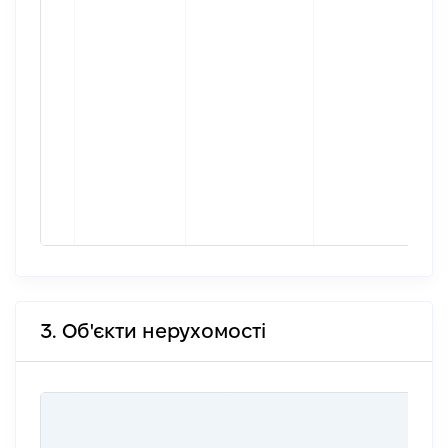
3. Об'єкти нерухомості
ВАР
ДАТ