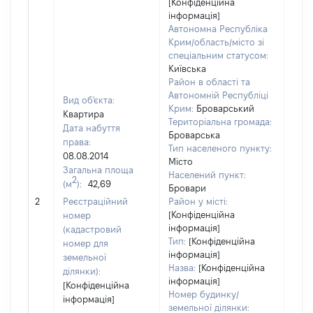
[Конфіденційна
інформація]
Автономна Республіка
Крим/область/місто зі
спеціальним статусом:
Київська
Район в області та
Автономній Республіці
Вид об'єкта:
Крим:
Броварський
Квартира
Територіальна громада:
Дата набуття
Броварська
права:
Тип населеного пункту:
08.08.2014
Місто
Загальна площа
Населений пункт:
2
(м
):
42,69
Бровари
[Не 
2
Реєстраційний
Район у місті:
[Конфіденційна
номер
інформація]
(кадастровий
Тип:
[Конфіденційна
номер для
інформація]
земельної
Назва:
[Конфіденційна
ділянки):
інформація]
[Конфіденційна
Номер будинку/
інформація]
земельної ділянки: