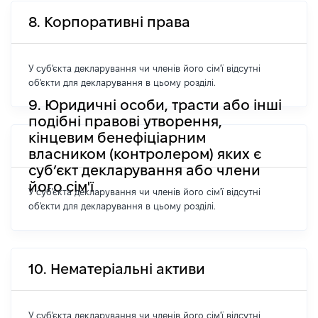
8. Корпоративні права
У суб'єкта декларування чи членів його сім'ї відсутні
об'єкти для декларування в цьому розділі.
9. Юридичні особи, трасти або інші
подібні правові утворення,
кінцевим бенефіціарним
власником (контролером) яких є
суб’єкт декларування або члени
його сім'ї
У суб'єкта декларування чи членів його сім'ї відсутні
об'єкти для декларування в цьому розділі.
10. Нематеріальні активи
У суб'єкта декларування чи членів його сім'ї відсутні