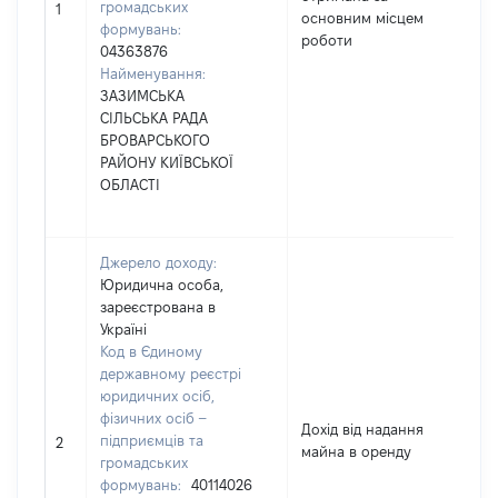
громадських
68
1
основним місцем
формувань:
роботи
04363876
Найменування:
ЗАЗИМСЬКА
СІЛЬСЬКА РАДА
БРОВАРСЬКОГО
РАЙОНУ КИЇВСЬКОЇ
ОБЛАСТІ
Джерело доходу:
Юридична особа,
зареєстрована в
Україні
Код в Єдиному
державному реєстрі
юридичних осіб,
фізичних осіб –
Дохід від надання
підприємців та
90
2
майна в оренду
громадських
формувань:
40114026