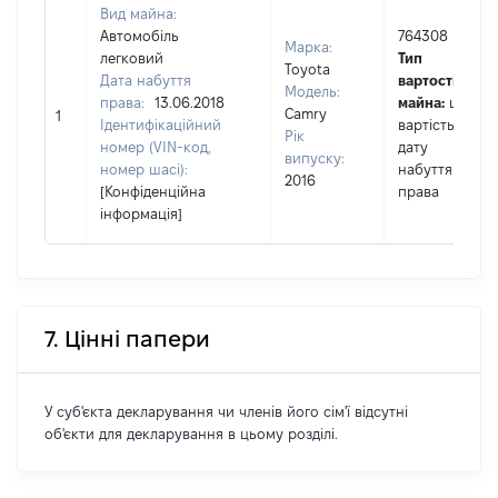
Вид майна:
Автомобіль
764308
Марка:
легковий
Тип
Toyota
Дата набуття
вартості
Модель:
права:
13.06.2018
майна:
це
Camry
1
Ідентифікаційний
вартість на
Рік
номер (VIN-код,
дату
випуску:
номер шасі):
набуття
2016
[Конфіденційна
права
інформація]
7. Цінні папери
У суб'єкта декларування чи членів його сім'ї відсутні
об'єкти для декларування в цьому розділі.