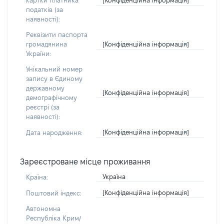
картки платника
податків (за
наявності):
Реквізити паспорта
[Конфіденційна інформація]
громадянина
України:
Унікальний номер
запису в Єдиному
державному
[Конфіденційна інформація]
демографічному
реєстрі (за
наявності):
[Конфіденційна інформація]
Дата народження:
Зареєстроване місце проживання
Україна
Країна:
[Конфіденційна інформація]
Поштовий індекс:
Автономна
Республіка Крим/