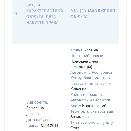
НАБ
ВИД ТА
ПРА
ХАРАКТЕРИСТИКА
МІСЦЕЗНАХОДЖЕННЯ
№
ЗА
ОБʼЄКТА, ДАТА
ОБʼЄКТА
ОС
НАБУТТЯ ПРАВА
ГР
ОЦІ
ГРН
Країна:
Україна
Поштовий індекс:
[Конфіденційна
інформація]
Автономна Республіка
Крим/область/місто зі
спеціальним статусом:
Київська
Район в області та
Автономній Республіці
Вид об'єкта:
Крим:
Броварський
Земельна
Територіальна громада:
ділянка
Зазимська
Дата набуття
Тип населеного пункту:
права:
13.01.2014
Село