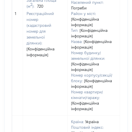
Загальна площа
Населений пункт:
2
(м
):
720
Погреби
[Не 
1
Реєстраційний
Район у місті:
[Конфіденційна
номер
інформація]
(кадастровий
Тип:
[Конфіденційна
номер для
інформація]
земельної
Назва:
[Конфіденційна
ділянки):
інформація]
[Конфіденційна
Номер будинку/
інформація]
земельної ділянки:
[Конфіденційна
інформація]
Номер корпусу/секції/
блоку:
[Конфіденційна
інформація]
Номер квартири/
кімнати/гаражу:
[Конфіденційна
інформація]
Країна:
Україна
Поштовий індекс: