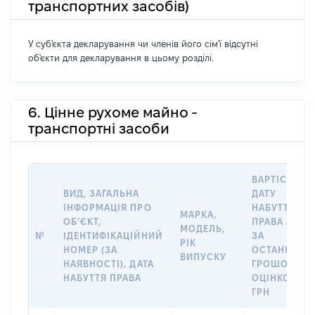
транспортних засобів)
У суб'єкта декларування чи членів його сім'ї відсутні
об'єкти для декларування в цьому розділі.
6. Цінне рухоме майно -
транспортні засоби
ВАРТІСТЬ Н
ВИД, ЗАГАЛЬНА
ДАТУ
ІНФОРМАЦІЯ ПРО
НАБУТТЯ
МАРКА,
ОБʼЄКТ,
ПРАВА АБО
МОДЕЛЬ,
№
ІДЕНТИФІКАЦІЙНИЙ
ЗА
РІК
НОМЕР (ЗА
ОСТАННЬО
ВИПУСКУ
НАЯВНОСТІ), ДАТА
ГРОШОВОЮ
НАБУТТЯ ПРАВА
ОЦІНКОЮ,
ГРН