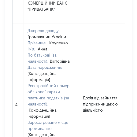
КОМЕРЦІЙНИЙ БАНК
"ПРИВАТБАНК"
Джерело доходу:
Громадянин України
Прізвище:
Крупенко
Ім'я:
Анна
По батькові (за
наявності):
Вікторівна
Дата народження:
[Конфіденційна
інформація]
Реєстраційний номер
облікової картки
платника податків (за
Дохід від зайняття
наявності):
підприємницькою
27
4
[Конфіденційна
діяльністю
інформація]
Зареєстроване місце
проживання:
[Конфіденційна