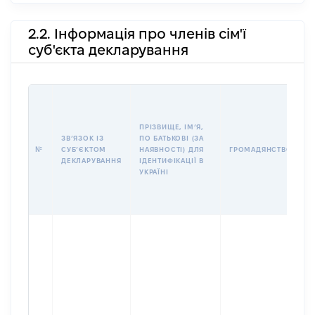
2.2. Інформація про членів сім'ї
суб'єкта декларування
П
І
Б
ПРІЗВИЩЕ, ІМʼЯ,
І
ЗВʼЯЗОК ІЗ
ПО БАТЬКОВІ (ЗА
№
СУБʼЄКТОМ
НАЯВНОСТІ) ДЛЯ
ГРОМАДЯНСТВО
У
ДЕКЛАРУВАННЯ
ІДЕНТИФІКАЦІЇ В
Д
УКРАЇНІ