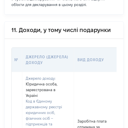
об'єкти для декларування в цьому розділі.
11. Доходи, у тому числі подарунки
РО
ДЖЕРЕЛО (ДЖЕРЕЛА)
№
ВИД ДОХОДУ
(В
ДОХОДУ
ГР
Джерело доходу:
Юридична особа,
зареєстрована в
Україні
Код в Єдиному
державному реєстрі
юридичних осіб,
фізичних осіб –
Заробітна плата
підприємців та
отримана за