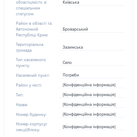
Київська
область/місто зі
спеціальним
статусом:
Район в області та
Броварський
Автономній
Республіці Крим:
Територіальна
Зазимська
громада:
Тип населеного
Село
пункту:
Погреби
Населений пункт:
[Конфіденційна інформація]
Район у місті:
[Конфіденційна інформація]
Тип:
[Конфіденційна інформація]
Назва:
[Конфіденційна інформація]
Номер будинку:
Номер корпусу/
[Конфіденційна інформація]
секції/блоку: