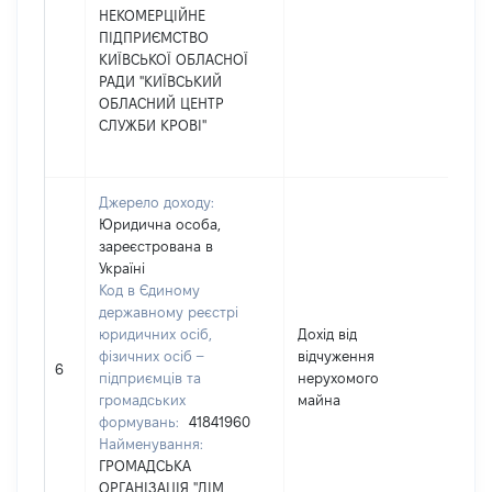
НЕКОМЕРЦІЙНЕ
ПІДПРИЄМСТВО
КИЇВСЬКОЇ ОБЛАСНОЇ
РАДИ "КИЇВСЬКИЙ
ОБЛАСНИЙ ЦЕНТР
СЛУЖБИ КРОВІ"
Джерело доходу:
Юридична особа,
зареєстрована в
Україні
Код в Єдиному
державному реєстрі
юридичних осіб,
Дохід від
фізичних осіб –
відчуження
14
6
підприємців та
нерухомого
громадських
майна
формувань:
41841960
Найменування:
ГРОМАДСЬКА
ОРГАНІЗАЦІЯ "ДІМ