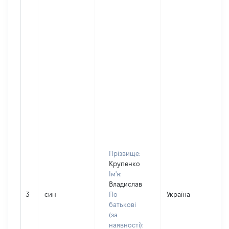
Прізвище:
Крупенко
Ім'я:
Владислав
3
син
По
Україна
Д
батькові
(за
наявності):