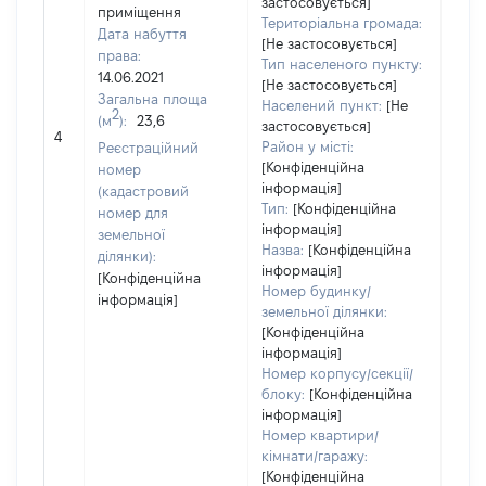
застосовується]
приміщення
Територіальна громада:
Дата набуття
[Не застосовується]
права:
Тип населеного пункту:
14.06.2021
[Не застосовується]
Загальна площа
Населений пункт:
[Не
2
(м
):
23,6
застосовується]
[Не 
4
Район у місті:
Реєстраційний
[Конфіденційна
номер
інформація]
(кадастровий
Тип:
[Конфіденційна
номер для
інформація]
земельної
Назва:
[Конфіденційна
ділянки):
інформація]
[Конфіденційна
Номер будинку/
інформація]
земельної ділянки:
[Конфіденційна
інформація]
Номер корпусу/секції/
блоку:
[Конфіденційна
інформація]
Номер квартири/
кімнати/гаражу:
[Конфіденційна