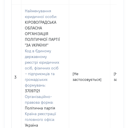
Найменування
юридичної особи:
КІРОВОГРАДСЬКА
ОБЛАСНА
ОРГАНІЗАЦІЯ
ПОЛІТИЧНОЇ ПАРТІЇ
"ЗА УКРАЇНУ!"
Код в Єдиному
державному
реєстрі юридичних
осіб, фізичних осіб
– підприємців та
[Не
[Не
3
громадських
застосовується]
застосо
формувань:
37097121
Організаційно-
правова форма:
Політична партія
Країна реєстрації
головного офіса:
Україна