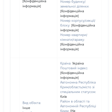
[Конфіденційна
Номер будинку/
інформація]
земельної ділянки:
[Конфіденційна
інформація]
Номер корпусу/секції/
блоку:
[Конфіденційна
інформація]
Номер квартири/
кімнати/гаражу:
[Конфіденційна
інформація]
Країна:
Україна
Поштовий індекс:
[Конфіденційна
інформація]
Автономна Республіка
Крим/область/місто зі
спеціальним статусом:
Київ
Район в області та
Вид об'єкта:
Автономній Республіці
Інше
Крим:
[Не