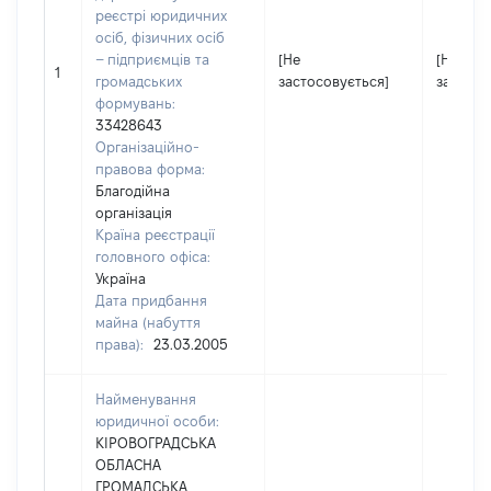
реєстрі юридичних
осіб, фізичних осіб
– підприємців та
[Не
[Не
1
громадських
застосовується]
застосо
формувань:
33428643
Організаційно-
правова форма:
Благодійна
організація
Країна реєстрації
головного офіса:
Україна
Дата придбання
майна (набуття
права):
23.03.2005
Найменування
юридичної особи:
КІРОВОГРАДСЬКА
ОБЛАСНА
ГРОМАДСЬКА