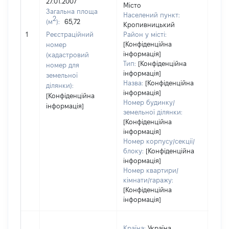
27.01.2007
Місто
Тип
Загальна площа
Населений пункт:
варт
2
(м
):
65,72
Кропивницький
обʼє
1
Реєстраційний
Район у місті:
варт
[Конфіденційна
номер
дату
інформація]
(кадастровий
набу
Тип:
[Конфіденційна
номер для
пра
інформація]
земельної
Назва:
[Конфіденційна
ділянки):
інформація]
[Конфіденційна
Номер будинку/
інформація]
земельної ділянки:
[Конфіденційна
інформація]
Номер корпусу/секції/
блоку:
[Конфіденційна
інформація]
Номер квартири/
кімнати/гаражу:
[Конфіденційна
інформація]
Країна:
Україна