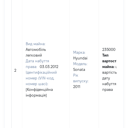
Вид майна:
Автомобіль
235000
Марка:
легковий
Тип
Hyundai
Дата набуття
вартості
Модель:
права:
03.03.2012
майна:
це
Sonata
2
Ідентифікаційний
вартість на
Рік
номер (VIN-код,
дату
випуску:
номер шасі):
набуття
2011
[Конфіденційна
права
інформація]