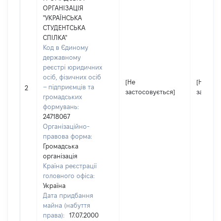
ОРГАНІЗАЦІЯ
"УКРАЇНСЬКА
СТУДЕНТСЬКА
СПІЛКА"
Код в Єдиному
державному
реєстрі юридичних
осіб, фізичних осіб
[Не
[Не
– підприємців та
2
застосовується]
застосо
громадських
формувань:
24718067
Організаційно-
правова форма:
Громадська
організація
Країна реєстрації
головного офіса:
Україна
Дата придбання
майна (набуття
права):
17.07.2000