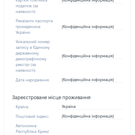
картки платника
податків (за
наявності):
Реквізити паспорта
[Конфіденційна інформація]
громадянина
України:
Унікальний номер
запису в Єдиному
державному
[Конфіденційна інформація]
демографічному
реєстрі (за
наявності):
[Конфіденційна інформація]
Дата народження:
Зареєстроване місце проживання
Україна
Країна:
[Конфіденційна інформація]
Поштовий індекс:
Автономна
Республіка Крим/