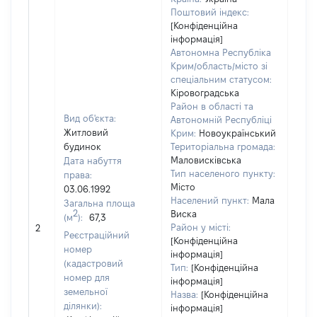
Поштовий індекс:
[Конфіденційна
інформація]
Автономна Республіка
Крим/область/місто зі
спеціальним статусом:
Кіровоградська
Район в області та
Вид об'єкта:
Автономній Республіці
Житловий
Крим:
Новоукраїнський
будинок
Територіальна громада:
Маловисківська
Дата набуття
Тип населеного пункту:
права:
Місто
03.06.1992
Населений пункт:
Мала
Загальна площа
2
Виска
(м
):
67,3
[Не 
Район у місті:
2
Реєстраційний
[Конфіденційна
номер
інформація]
(кадастровий
Тип:
[Конфіденційна
номер для
інформація]
земельної
Назва:
[Конфіденційна
ділянки):
інформація]