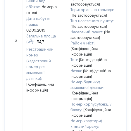
Інший вид
застосовується]
об'єкта:
Номер в
Територіальна громада:
готелі
[Не застосовується]
Дата набуття
Тип населеного пункту:
права:
[Не застосовується]
02.09.2019
Населений пункт:
[Не
Загальна площа
застосовується]
[Не 
2
3
(м
):
34,7
Район у місті:
[Конфіденційна
Реєстраційний
інформація]
номер
Тип:
[Конфіденційна
(кадастровий
інформація]
номер для
Назва:
[Конфіденційна
земельної
інформація]
ділянки):
Номер будинку/
[Конфіденційна
земельної ділянки:
інформація]
[Конфіденційна
інформація]
Номер корпусу/секції/
блоку:
[Конфіденційна
інформація]
Номер квартири/
кімнати/гаражу: