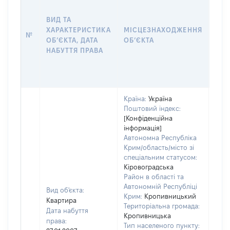
ДАТ
НАБ
ВИД ТА
ПРА
ХАРАКТЕРИСТИКА
МІСЦЕЗНАХОДЖЕННЯ
№
ЗА
ОБʼЄКТА, ДАТА
ОБʼЄКТА
ОС
НАБУТТЯ ПРАВА
ГР
ОЦІ
ГРН
Країна:
Україна
Поштовий індекс:
[Конфіденційна
інформація]
Автономна Республіка
Крим/область/місто зі
спеціальним статусом:
Кіровоградська
Район в області та
Автономній Республіці
Вид об'єкта:
Крим:
Кропивницький
Квартира
Територіальна громада:
Дата набуття
Кропивницька
права:
Тип населеного пункту:
1655