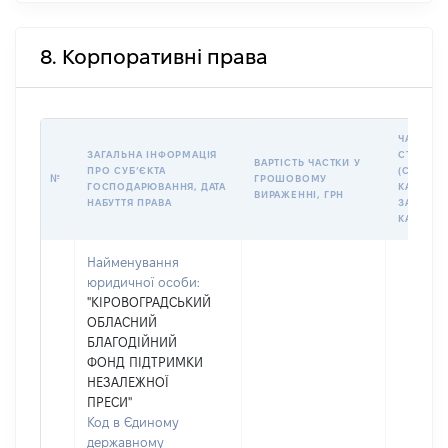
8. Корпоративні права
ЧАСТКА 
ЗАГАЛЬНА ІНФОРМАЦІЯ
СТАТУТН
ВАРТІСТЬ ЧАСТКИ У
ПРО СУБʼЄКТА
(СКЛАДЕ
№
ГРОШОВОМУ
ГОСПОДАРЮВАННЯ, ДАТА
КАПІТАЛІ
ВИРАЖЕННІ, ГРН
НАБУТТЯ ПРАВА
ЗАГАЛЬ
КАПІТАЛУ
Найменування
юридичної особи:
"КІРОВОГРАДСЬКИЙ
ОБЛАСНИЙ
БЛАГОДІЙНИЙ
ФОНД ПІДТРИМКИ
НЕЗАЛЕЖНОЇ
ПРЕСИ"
Код в Єдиному
державному