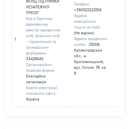
ФОНД ПІДТРИМКИ
Телефон:
НЕЗАЛЕЖНОЇ
+380522222554
ПРЕСИ"
Адреса
Код в Єдиному
Прі
електронної
державному
Дан
пошти (e-mail):
реєстрі юридичних
Ім'я:
[Не відомо]
осіб, фізичних осіб
Оле
Адреса юридичної
1
– підприємців та
По б
особи:
25006,
громадських
(за
Кіровоградська
формувань:
наяв
обл., м.
33428643
Ана
Кропивницький,
Організаційно-
вул. Гоголя, 78, кв.
правова форма:
8
Благодійна
організація
Країна реєстрації
головного офісу:
Україна