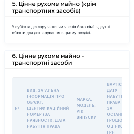
5. Цінне рухоме майно (крім
транспортних засобів)
У суб'єкта декларування чи членів його сім'ї відсутні
об'єкти для декларування в цьому розділі.
6. Цінне рухоме майно -
транспортні засоби
ВАРТІСТЬ Н
ВИД, ЗАГАЛЬНА
ДАТУ
ІНФОРМАЦІЯ ПРО
НАБУТТЯ
МАРКА,
ОБʼЄКТ,
ПРАВА АБО
МОДЕЛЬ,
№
ІДЕНТИФІКАЦІЙНИЙ
ЗА
РІК
НОМЕР (ЗА
ОСТАННЬО
ВИПУСКУ
НАЯВНОСТІ), ДАТА
ГРОШОВОЮ
НАБУТТЯ ПРАВА
ОЦІНКОЮ,
ГРН