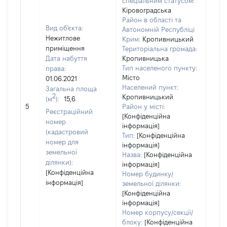
спеціальним статусом:
Кіровоградська
Район в області та
Вид об'єкта:
Автономній Республіці
Нежитлове
Крим:
Кропивницький
приміщення
Територіальна громада:
Дата набуття
Кропивницька
Тип населеного пункту:
права:
Місто
01.06.2021
Населений пункт:
Загальна площа
2
Кропивницький
(м
):
15,6
[Не 
5
Район у місті:
Реєстраційний
[Конфіденційна
номер
інформація]
(кадастровий
Тип:
[Конфіденційна
номер для
інформація]
земельної
Назва:
[Конфіденційна
ділянки):
інформація]
[Конфіденційна
Номер будинку/
інформація]
земельної ділянки:
[Конфіденційна
інформація]
Номер корпусу/секції/
блоку:
[Конфіденційна