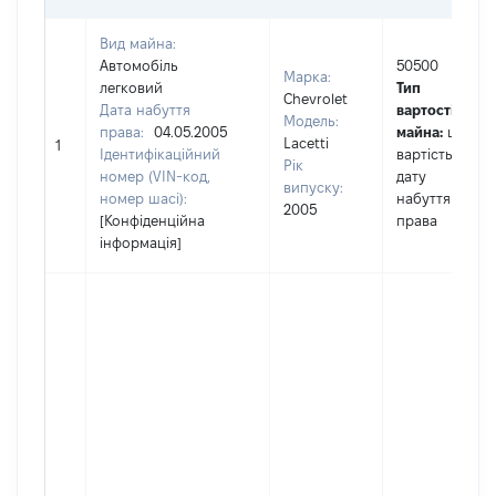
Вид майна:
Автомобіль
50500
Марка:
легковий
Тип
Chevrolet
Дата набуття
вартості
Модель:
права:
04.05.2005
майна:
це
Lacetti
1
Ідентифікаційний
вартість на
Рік
номер (VIN-код,
дату
випуску:
номер шасі):
набуття
2005
[Конфіденційна
права
інформація]