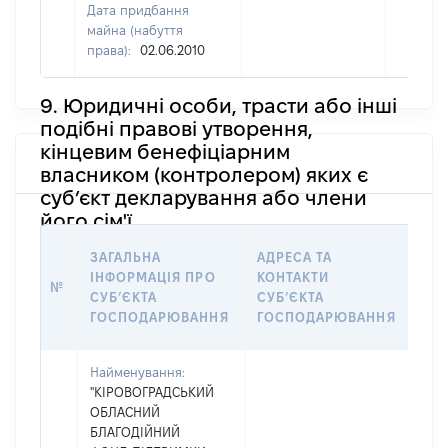
Дата придбання
майна (набуття
права):
02.06.2010
9. Юридичні особи, трасти або інші
подібні правові утворення,
кінцевим бенефіціарним
власником (контролером) яких є
суб’єкт декларування або члени
його сім'ї
ІН
ЗАГАЛЬНА
АДРЕСА ТА
ЩО
ІНФОРМАЦІЯ ПРО
КОНТАКТИ
№
ОСО
СУБʼЄКТА
СУБʼЄКТА
НА
ГОСПОДАРЮВАННЯ
ГОСПОДАРЮВАННЯ
ОБʼ
Найменування:
"КІРОВОГРАДСЬКИЙ
ОБЛАСНИЙ
БЛАГОДІЙНИЙ