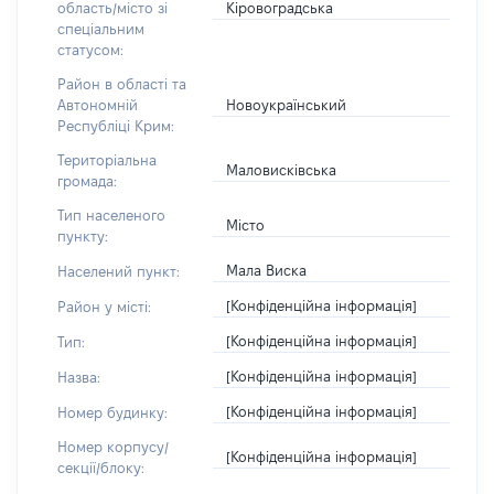
Кіровоградська
область/місто зі
спеціальним
статусом:
Район в області та
Новоукраїнський
Автономній
Республіці Крим:
Територіальна
Маловисківська
громада:
Тип населеного
Місто
пункту:
Мала Виска
Населений пункт:
[Конфіденційна інформація]
Район у місті:
[Конфіденційна інформація]
Тип:
[Конфіденційна інформація]
Назва:
[Конфіденційна інформація]
Номер будинку:
Номер корпусу/
[Конфіденційна інформація]
секції/блоку: