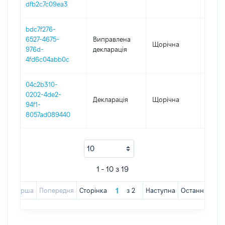
dfb2c7c09ea3
bdc7f276-
6527-4675-
Виправлена
Щорічна
2020
976d-
декларація
4fd6c04abb0c
04c2b310-
0202-4de2-
Декларація
Щорічна
2020
94f1-
8057ad089440
1 - 10 з 19
Перша
Попередня
Сторінка
з
2
Наступна
Остання