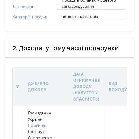
Посада в органах місцевого
самоврядування
Тип посади:
четверта категорія
Категорія посади:
2. Доходи, у тому числі подарунки
ДАТА
ОТРИМАННЯ
ДЖЕРЕЛО
ВИД
№
ДОХОДУ
ДОХОДУ
ДОХОДУ
(НАБУТТЯ У
ВЛАСНІСТЬ)
Громадянин
України
Прізвище:
Поляруш-
Сафроненко