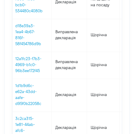
Декларація
2023
bcb0-
на посаду
534480c4080b
d18e39a3-
1ea4-4b67-
Виправлена
Щорічна
2022
816f-
декларація
58f454786d9b
12a1fc23-f7b3-
Виправлена
4969-b1c0-
Щорічна
2021
декларація
96b3ee172f45
1d1b9d6c-
e62a-43dd-
Декларація
Щорічна
2022
aafe-
d95f0b22058c
3c2ca315-
1e81-44ab-
Декларація
Щорічна
2021
afc6-