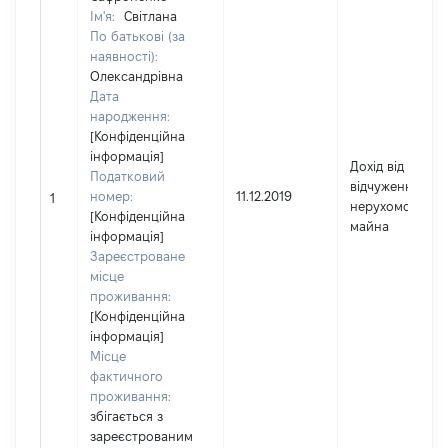
Ім'я:
Світлана
По батькові (за
наявності):
Олександрівна
Дата
народження:
[Конфіденційна
інформація]
Дохід від
Податковий
відчуження
номер:
11.12.2019
1
нерухомого
[Конфіденційна
майна
інформація]
Зареєстроване
місце
проживання:
[Конфіденційна
інформація]
Місце
фактичного
проживання:
збігається з
зареєстрованим