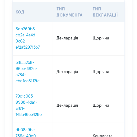
ТИП
ТИП
КОД
ПЕРІ
ДОКУМЕНТА
ДЕКЛАРАЦІЇ
3db269b8-
cb2a-4a4d-
Декларація
Щорічна
2025
9c62-
ef2a529715b7
5f8aa258-
96ee-482c-
Декларація
Щорічна
2024
a784-
ebd1ae8112fc
79c1c985-
9988-4da1-
Декларація
Щорічна
2023
af81-
148a46e5428e
db08a9be-
739e-49d0-
Кандидата